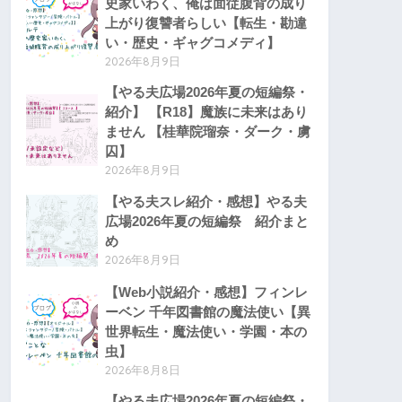
史家いわく、俺は面従腹背の成り
上がり復讐者らしい【転生・勘違
い・歴史・ギャグコメディ】
2026年8月9日
【やる夫広場2026年夏の短編祭・
紹介】 【R18】魔族に未来はあり
ません 【桂華院瑠奈・ダーク・虜
囚】
2026年8月9日
【やる夫スレ紹介・感想】やる夫
広場2026年夏の短編祭 紹介まと
め
2026年8月9日
【Web小説紹介・感想】フィンレ
ーベン 千年図書館の魔法使い【異
世界転生・魔法使い・学園・本の
虫】
2026年8月8日
【やる夫広場2026年夏の短編祭・