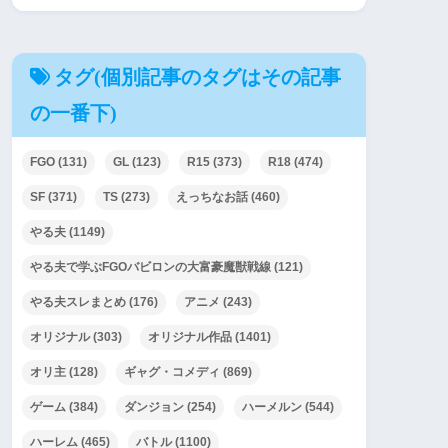
タグ(個別記事のタグはその記事
の一番下)
FGO
(131)
GL
(123)
R15
(373)
R18
(474)
SF
(371)
TS
(273)
えっちなお話
(460)
やる夫
(1149)
やる夫で学ぶFGOバビロンの大富豪魔獣戦線
(121)
やる夫スレまとめ
(176)
アニメ
(243)
オリジナル
(303)
オリジナル作品
(1401)
オリ主
(128)
ギャグ・コメディ
(869)
ゲーム
(384)
ダンジョン
(254)
ハーメルン
(544)
ハーレム
(465)
バトル
(1100)