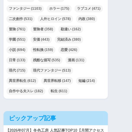
ファンタジー
(1103)
ホラー
(175)
ラブコメ
(471)
二次創作
(531)
人外ヒロイン
(578)
内政
(380)
冒険
(761)
冒険者
(358)
勘違い
(162)
学園
(551)
安価
(443)
完結済み
(380)
小説
(694)
性転換
(159)
恋愛
(426)
日常
(133)
残酷な描写
(535)
漫画
(131)
現代
(715)
現代ファンタジー
(513)
異世界転生
(612)
異世界転移
(147)
短編
(214)
自作やる夫スレ
(182)
転生
(611)
ピックアップ記事
【2026年07月】冬色工房 人気記事TOP10【月間アクセス