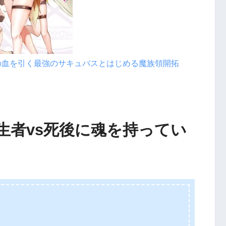
の血を引く最強のサキュバスとはじめる魔族領開拓
生者vs死後に魂を持ってい