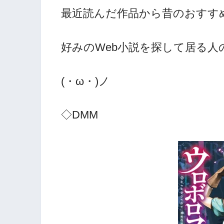
最近読んだ作品から昔のおすす
好みのWeb小説を探して居る
(・ω・)ノ
◇DMM