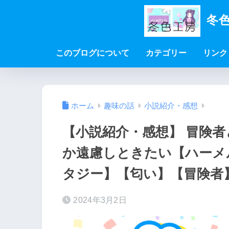
冬色
このブログについて
カテゴリー
リンク
ホーム
趣味の話
小説紹介・感想
【小説紹介・感想】 冒険
か遠慮しときたい【ハーメ
タジー】【匂い】【冒険者
2024年3月2日