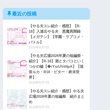
最近の投稿
【やる夫スレ紹介・感想】【R-
18】入速出やる夫 悪魔異聞録
【メガテン】【学園・ラブコメ・
バトル】
2026年8月7日
【やる夫広場2026年夏の短編祭・
紹介】【R-18】酒とタバコといく
つかの嘘【◆rYsrUVd4pA】【巡
音ルカ・R18・ビター・終末世
界】
2026年8月7日
【やる夫スレ紹介・感想】やる夫
広場2026年夏の短編祭 紹介まと
め
2026年8月7日