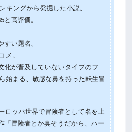
ンキングから発掘した小説。
35と高評価。
やすい題名。
ブコメ。
文化が普及していないタイプのフ
ら始まる、敏感な鼻を持った転生冒
ーロッパ世界で冒険者として名を上
作「冒険者とか臭そうだから、ハー