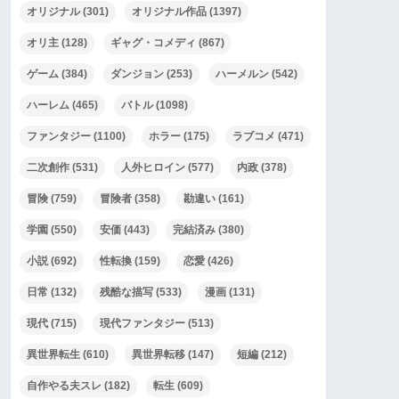
オリジナル
(301)
オリジナル作品
(1397)
オリ主
(128)
ギャグ・コメディ
(867)
ゲーム
(384)
ダンジョン
(253)
ハーメルン
(542)
ハーレム
(465)
バトル
(1098)
ファンタジー
(1100)
ホラー
(175)
ラブコメ
(471)
二次創作
(531)
人外ヒロイン
(577)
内政
(378)
冒険
(759)
冒険者
(358)
勘違い
(161)
学園
(550)
安価
(443)
完結済み
(380)
小説
(692)
性転換
(159)
恋愛
(426)
日常
(132)
残酷な描写
(533)
漫画
(131)
現代
(715)
現代ファンタジー
(513)
異世界転生
(610)
異世界転移
(147)
短編
(212)
自作やる夫スレ
(182)
転生
(609)