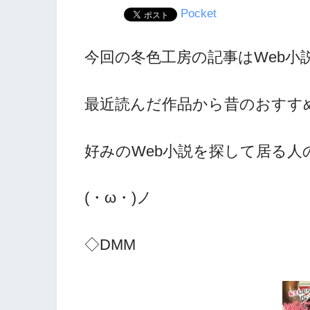
Pocket
今回の冬色工房の記事はWeb小
最近読んだ作品から昔のおすす
好みのWeb小説を探して居る
(・ω・)ノ
◇DMM