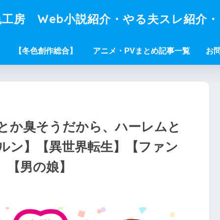
工房 Web小説紹介・やる夫スレ紹介
【冬色創作総合】
アニメ・PVまとめ記事一覧
お
者とか臭そうだから、ハーレムと
ルン】【異世界転生】【ファン
】【男の娘】