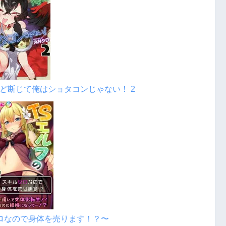
ど断じて俺はショタコンじゃない！ 2
ゼロなので身体を売ります！？〜