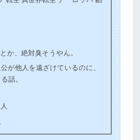
人とか、絶対臭そうやん。
人公が他人を遠ざけているのに、
ける話。
る人
ン