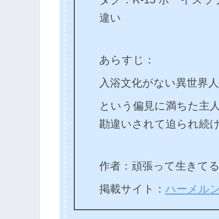
違い
あらすじ：
入浴文化がない異世界
という偏見に満ちた主
勘違いされて迫られ続
作者：頑張って生きて
掲載サイト：
ハーメル