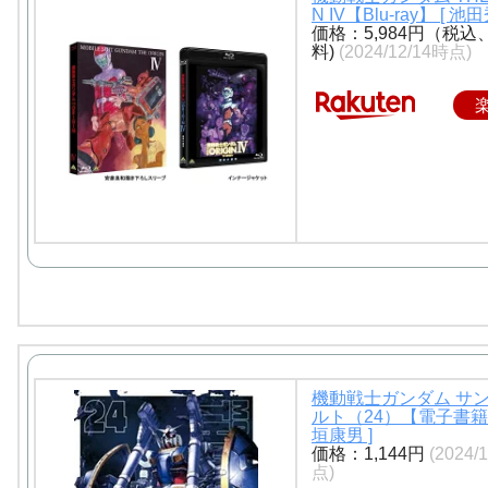
N IV【Blu-ray】 [ 池田
価格：5,984円（税込
料)
(2024/12/14時点)
機動戦士ガンダム サ
ルト（24）【電子書籍
垣康男 ]
価格：1,144円
(2024/
点)