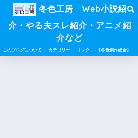
冬色工房 Web小説紹
介・やる夫スレ紹介・アニメ紹
介など
このブログについて
カテゴリー
リンク
【冬色創作総合】