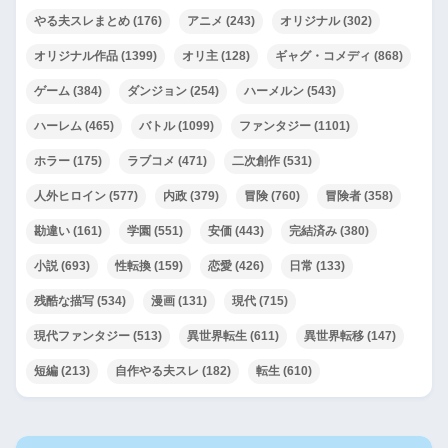
やる夫スレまとめ
(176)
アニメ
(243)
オリジナル
(302)
オリジナル作品
(1399)
オリ主
(128)
ギャグ・コメディ
(868)
ゲーム
(384)
ダンジョン
(254)
ハーメルン
(543)
ハーレム
(465)
バトル
(1099)
ファンタジー
(1101)
ホラー
(175)
ラブコメ
(471)
二次創作
(531)
人外ヒロイン
(577)
内政
(379)
冒険
(760)
冒険者
(358)
勘違い
(161)
学園
(551)
安価
(443)
完結済み
(380)
小説
(693)
性転換
(159)
恋愛
(426)
日常
(133)
残酷な描写
(534)
漫画
(131)
現代
(715)
現代ファンタジー
(513)
異世界転生
(611)
異世界転移
(147)
短編
(213)
自作やる夫スレ
(182)
転生
(610)