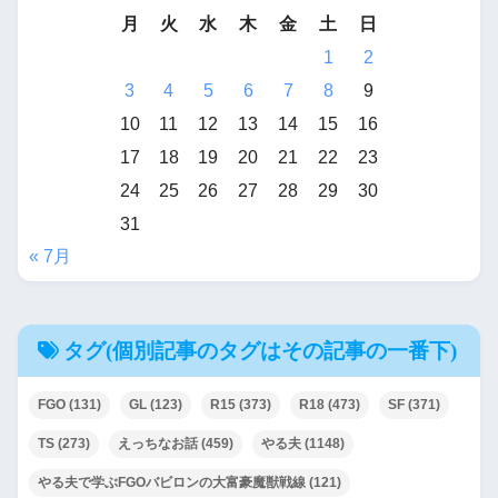
月
火
水
木
金
土
日
1
2
3
4
5
6
7
8
9
10
11
12
13
14
15
16
17
18
19
20
21
22
23
24
25
26
27
28
29
30
31
« 7月
タグ(個別記事のタグはその記事の一番下)
FGO
(131)
GL
(123)
R15
(373)
R18
(473)
SF
(371)
TS
(273)
えっちなお話
(459)
やる夫
(1148)
やる夫で学ぶFGOバビロンの大富豪魔獣戦線
(121)