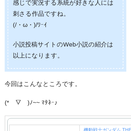
感じで実況する系統が好きな人には
刺さる作品ですね。
(/・ω・)/ﾜｰｲ
小説投稿サイトのWeb小説の紹介は
以上になります。
今回はこんなところです。
(*￣▽￣)ﾉ~~ ﾏﾀﾈｰ♪
機動戦士ガンダム THE 