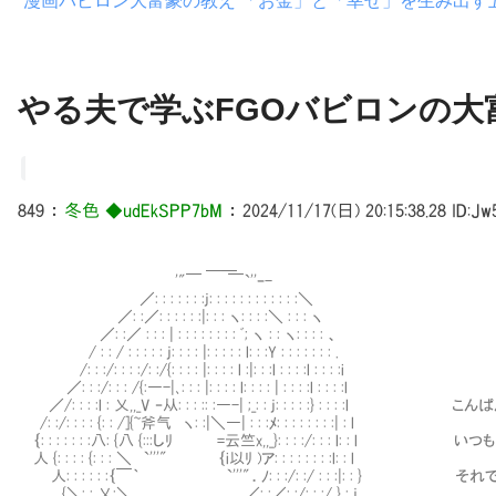
漫画バビロン大富豪の教え 「お金」と「幸せ」を生み出す
やる夫で学ぶFGOバビロンの大富
849
：
冬色 ◆udEkSPP7bM
：
2024/11/17(日) 20:15:38.28
ID:Jw
＿＿
'"￣ ￣`''ｰ-
／: : : : : : :j: : : : : : : : : : : :＼
／: :／: : : : : :|: : : ヽ: : : :＼ : : : ヽ
／: :／ : : : | : : : : : : : : ﾞ; ヽ : : ヽ: : : : 、
/ : : / : : : : : j: : : : |: : : : : l: : :Y : : : : : : : .
/: : :/: : : :/: :/{: : : : |: : : : l :|: : :l : : : :l : : : :i
／: : :/: : : /{:―-|､: : : |: : : : l: : : : | : : : :l : : : :l
／/: : : :l : 乂,,_V ‐从: : : :: :―-| ;_: : j: : : : :} : : : :l 
/: :/: : : : {: : /]{~斧气 ヽ: :|＼―| : : :ﾒ: : : : : : : :| : l
｛: : : : : : :八: {八 {:::しﾘ =云竺x,,_}: : : :/: : : l: 
人 {: : : : {: : : ＼ `'''" ｛i以ﾘ )ア: : : : : : : :l: : l
人: : : : : :｛￣｀ `'''"．ﾉ: : :/: :/ : : :|: : }
{＼: : 乂:＼ ､ ＿／: :／: :/: : :/ } : j