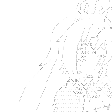
／＞ ''"´￣∧￣ ミ､
/ / ∧ / 
{ { ./ } 〈 〉 .／〉
＼ 〉 〈＿_ / { ／ /
_.. -―＿／ ＿＿ ｀ 〈
´ {＞''"´ ´ ミ ＼
／ ／ / ＼}､＿
/ ／ / / / 八 V:.:.:.:.:
/ ／ / / ／／ |＼:.〈:.
／ / / / ∠..イ | ヽ
i ∠ ＿/ /| ./| / / / j
| ′ /-j/斗/七 / ／| /
j i | |,ィ= ミ､ ＼/ ／`ｰj/
/ | | 《 んぅヾ /イ ＿ | i
/ | | 乂ｯ ｨ:.ﾘ 》/ /|
／ ／ / /, |/:/:/:/: ゞ' / ／ 
∠ .イ ./ .ﾊ | u :/:/:/ イ. j
／ / ./ ∧ | - ､_ 八 ,
／ ./ / ∧ ', {＞ .イ / /
／ / ､ ', ',＿__ {≧≦ j/ .ハ
， ./ ∠＼ }ト.', /- ､乂＿./／ ＼
， _.彡: : :乂 ﾄ､＼乂:.:} }: : : :｀''
/ / ／⌒: : . ､: :乂y）＼.}:.:＼!: : :＼: : : ∨ 
/ / /: : : : : : : : :＼:乂i）: : |:.:､:.:＼:￣ ＼: 
./ / /: : : : : : : : : : : :ヽ:i V´|:.:.:ソ乙:> 
/ {: : : : : : : : : : : : : :|:| } V ､ ｀
, / .ハ: : : : : : : : : : : : : ＼ﾉ ヽ _r､_
/ /:}: : : : : : : : : : : : : : :} ＿..rー'⌒