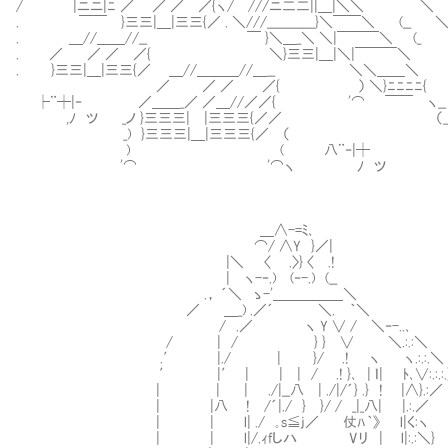
/ ￣￣￣ |ニニ|ﾆ ／ ￣／ ／ ／{ヽ/ ///ニ二二||＿|＼＼￣￣￣￣＼
. ￣￣ }三三|＿|三三{／ . ＼///____________}＼￣￣＼ (__ 
. ＿//＿＿//__ ￣ }＼＿_＼ ＼|￣￣￣＼ (_
. ／ ／ ／ ／{ ＼}三三|＿|＼|￣￣￣
. }三三|＿|三三{／ ＿//＿＿＿//＿__ ＼＼＿
／ ／ ／ ／{ ） ＼}ﾆﾆﾆﾆ
├¨┼|‐ ／＿＿_／ ／＿//／／{ '⌒ ￣￣ ヽ__
,ﾉ ツ _ノ }三三三| |三三三{／／ （__）
_) }三三三|＿|三三三{／ （
) ( 八¨‐|┼
'⌒ '⌒ヽ ﾉ ツ
＿∧-=ﾐ､
⌒/ ∧Y }／|
|＼ 〈 .〉} 〈 .!
| ヽ-‐.) (‐-.) (__
.， ´＼ ゝ-'＿＿＿＿＿＼
／ ＿_) .／´ ＼. ｀＼
/ .／ ヽ Y ∨ / ＼‐-..､
/ | / } } ∨ ＼.:.:＼
.′ |./ | }/ .! ヽ ヽ.:.:.＼
′ |′ | | | / .! }､ | ｌ| ﾄ､∨:.:.:.
| | | ./|__八 | ./|/´} .} ! |∧}.:／
| |八 ! /´|./ } }/ / _|_八| |.:.／
| | l| ./ ｡s≦j／ 仗ﾊ｀》 l|く:ヽ
| | l|/.ｨfしハ Vリ | l|:.:＼}