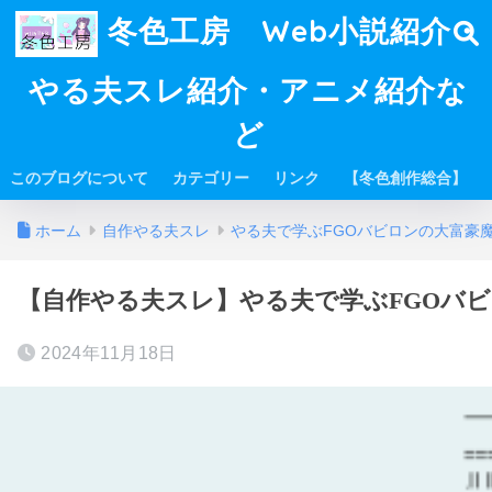
冬色工房 Web小説紹介・
やる夫スレ紹介・アニメ紹介な
ど
このブログについて
カテゴリー
リンク
【冬色創作総合】
ホーム
自作やる夫スレ
やる夫で学ぶFGOバビロンの大富豪
【自作やる夫スレ】やる夫で学ぶFGOバビ
2024年11月18日