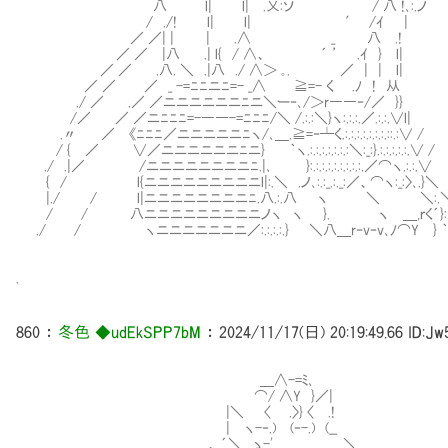
八 l| l| .乂:ソ / 八 !､
/ ./! l| l| ′ /ｲ |
／ ／| | | .∧ _ 八 .!
／ ／ |八 .| l{ / ∧、 ´ ’ .ｲ } l|
／ ／ .八. ＼ .|八 ./ ∧＞ ｡. ／ | | l|
／ ／ ／ _ -=ﾆﾆニﾆ=- _∧ ≧=- く .ﾉ ! 从
./ ／ .／ ／ニニニニニニﾆニ＼ー‐､/＞r――‐/／ }}
/／ ／ ／ニﾆﾆﾆ=-――-=ﾆﾆﾆ/＼ /.:.:＼}ヽ:.:.:.／.:.:.∨l|
.〃 ／ 《ﾆﾆﾆ／ニニニニニﾆヽ/､＿.≧=‐┴く.:.:.:.:.:.:.:.::.:∨ /
/ { ／ ∨／ニニニニニニﾆニ} ｀ヽ.:.:.:.:.:.:.:＼:_:}.:.:.:.:.:.∨ /
./ .|／ /ニニニニニニニニﾆ.|､ }:.:.:.:.:.:.:.:.:.／⌒ヽ.:.:.∨
{ / l{ニニニニニニニニニl|:.＼ .ノ､:.:_.:._:／、⌒ヽ:_:〉､.}＼
|./ / l|ニニニニニニニニﾆ.八.:.八 ヽ ＼ ＼:.＼
/ / 八ニニニニニニニニニノヽ ヽ }. ヽ ＿,ｒく´}:.:
./ / ヽニニニニニニニ／:.:.:.:.} ＼八＿r‐v‐v､ﾉ⌒Y } ｀ヽ.:
.
860
：
冬色 ◆udEkSPP7bM
：
2024/11/17(日) 20:19:49.66
ID:Jw
＿∧-=ﾐ､
⌒/ ∧Y }／|
|＼ 〈 .〉} 〈 .!
| ヽ-‐.) (‐-.) (__
.， ´＼ ゝ-'＿＿＿＿＿＼