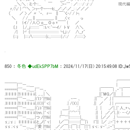
__＼:＼ : ミ:个::... ￣ ＞‐''" : ／: : :/ :ﾉ :/ 
r､(∨ } ⌒＼ ＞ｧ‐个ｰ--‐ヒ__／:／:／__: :／／／
（ ／ > ／ 〃 `ｰ､ r― ∥￣`く-/ / )┐
＼ / /＿∥＿＿＿＿_.∥ .<ヾ っ
l {イ/ /人<> o＿ O o *￣￣ { ／
〔,l |./__j::::::::::￣::い::`ーイ/ ﾄ V ∧＼
/| |┘:{:::::::::::::::::::::::::::::::::└Lj::/ ∧__r"
{:::j |::::八:::::::::::::::{i;;,::::::::::::{:/::/ /::::::::〉
.
850
：
冬色 ◆udEkSPP7bM
：
2024/11/17(日) 20:15:49.08
ID:Jw
┌───┐
￣￣￣|'''''―,,,,＿ | |
======|'''''―,,,,＿.|''''―,、 |￣￣￣| ,,‐'''|￣
.ｌl ll ll ll |!l ll ll ll ii ii|. ,､,､| ＼ ||~MG／||
======|'''''―,,,,＿.|('ｌﾌ`|!!llii| , ‐― 、 .||￣~ ／ .| |￣￣￣￣
.ｌl ll ll ll |!l ll ll ll ii ii|,((())|゛ヾ| .| /()().| .|| ／ .| |┌─
======|'''''―,,,,＿.|('jｺ`|!!llii| ＿_,| '..| ,| | ,／|..|゜人,,+ヽ.
.ｌl ll ll ll |!l ll ll ll ii ii|(nn､|゛ヾ| | .|''⌒゛''| .|| | ,／／|..|(･ 
======|'''''―,,,,＿.|つ ﾉ|!!llii| ｢￣''''|::::::::::::|_ || |／／ .|└─
ゞ,;;ゞ ;; ll ll ll ll ii ii|と_ノ|゛ヾ| l／￣|::::::::::::|￣|'i l~|| |／ ,;;ｰ
ゞゞ ;ヾゞ '''―,,,,＿.|｢愛 |!!llii| .／／￣|::|￣|::|￣|'|~| ゞヾ; ゞ-''.,;;ｰ