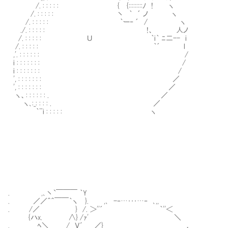
/. : : : : : { {:::::::::ﾉ ! ヽ
/. : : : : : 丶 ｀ ´ ノ ヽ ｾ
/. : : : : : ｀ー‐ ´ / ヽ
./. : : : : : !、 人ノ ペコ
/. : : : : : Ｕ ｀i｀ ﾆ二-- i
/. : : : : : ｀´ l
,'. : : : : : : /
i : : : : : : : /
i : : : : : : : /
', : : : : : : : ／
', : : : : : : : ／
ヽ、: : : : : : . ／
ヽ､:_: : : : . ／
｀¨i : : : : : ヽ
. ,､丶`￣￣￣ ｀Y
. ／／＾＾￣￣｀ヽ }. ,､ -‐…･･･…‐ ､,,
. /／ } /. ＞''´ ｀''＜
{ハx. ∧} /ｧ' ＼
. ﾍ＼ / Ｖ′ ／} ，