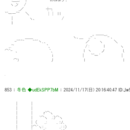
ヽ _ﾝ /
_／ ┼┐
`''ー―''~ ＼ ││ l l
| ヽ、 /
ｌ
＿＿ ヽ、＿ ,,-''.,￣￣~''- 、
-''""~ ~`''丶､、 ／ ヽ ＼
,..'~ `、 / : l ヽ
⌒`- 、 `、 l 丶 ノ l.
i | `''ー ' |
⌒) 丿 l l
.
853
：
冬色 ◆udEkSPP7bM
：
2024/11/17(日) 20:16:40.47
ID:Jw
| |
| |
| | r'⌒ヽ
| | '⌒ヽ .:）⌒ヽ
| | （ ..: .. ::ﾉ､
| |⌒｀ヽ:: .. ..: ::）