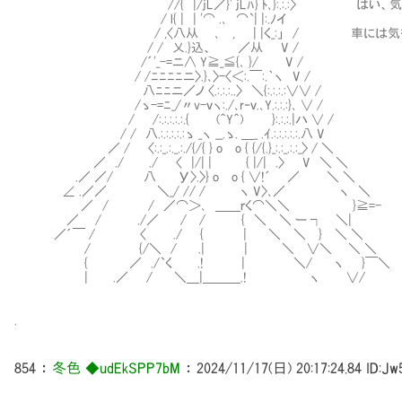
//{ |/jL／}' jLﾊ} ﾄ､}:.:.:〉 はい、気を
/ l{ | | '⌒ .､ ⌒`| |:.ﾉイ
/ ,〈八从 ､ , | |く_:」 / 車には気を付
/ / 乂.}込、 ／从 V /
/´'_-=ニ∧ Y≧_≦{､ }/ V /
/ /ﾆﾆﾆﾆニ〉.}､〉-〈＜:.￣:.｀ヽ V /
八ﾆﾆニ／ノ 〈.:.:.:..〉 ＼{:.:.:.:∨∨ /
/ゝ-=ﾆ_/〃v-ｖヽ:./､r‐ｖ.､Y.:.:.:}､ ∨ /
/ /:.:.:.:.:.{ (＾Y＾) }:.:.:.|ハ ∨ /
/ / 八.:.:.:.:.:ゝ _ヽ __.ゝ. ＿_ .ｲ.:.:.:.:.:.八 V
／ / 〈:.:_.:._.:./{/{ } o o { {/{.}_:.:_.:.:_〉 / ＼
／ ./ ./ 〈 |/| | { |/| .〉 V ＼ ＼
.／ ／/ 八 У〉.〉} o o { ∨!´ ／ ＼ ＼
∠ .／／ ＼_/ // / ヽ V〉､／ ヽ ＼
／ / / ／⌒＞､ ＿＿ｒく⌒＼＼ }≧=-
／ / ./／ / / { ＼ ＼ ー ┐ ＼|
／´￣ / 〈 ./ { | ＼ ＼ } ＼ ＼
/ {/＼ / .| | ＼ ∨＼ ＼ ＼
{ ／ ./`く .! | ＼/ ヽ }￣＼
| .／ / ＼＿|＿＿＿.! ヽ ∨/
.
854
：
冬色 ◆udEkSPP7bM
：
2024/11/17(日) 20:17:24.84
ID:Jw