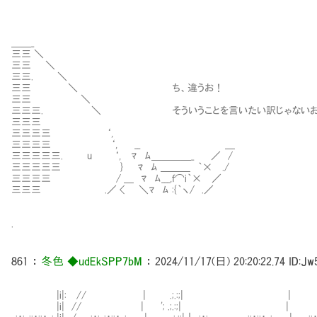
＿＿_
三三 ＼
三三 ＼
三三. ＼
三三 ＼ ち、違うお！
三三 ＼
三三三. ＼ そういうことを言いたい訳じゃないお
三三三
三三三三 ‘,
三三三三 ‘, __ ＿
三三三三三. u ‘, ﾏ ﾑ＿＿＿＿_ ／ /
三三三三三 } ﾏ ﾑ ＿＿＿ ｀× ./
三三三三 / ＿ ﾏ ﾑ___,ｆ⌒i｀× ／
三三三 .／ < ＼ﾏ ﾑ :{｀ヽ/ .／
.
861
：
冬色 ◆udEkSPP7bM
：
2024/11/17(日) 20:20:22.74
ID:Jw
|i|: // | .;.:;| |
|i| // | '; .;.:;| |