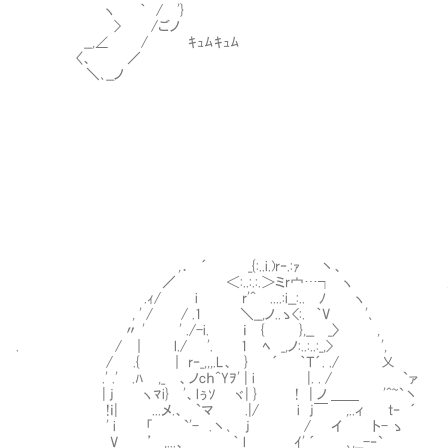
ヽ ｀ / '}
> /ごノ
__,∠ / ｷｭﾑｷｭﾑ
〈、 ／
＼､__ノ
,． ´ _{:..i.)r‐.:ｧ 丶、
／ ＜:..:.:.＞ミr宀…┐ ヽ ／
.ｨ/ i r'^ ....:i__:.. ﾉ ヽ
, ' / / .1 ＼__,ノ..ゝ<:. ｀V '､ 
〃 ' ' ./-i. ｉ { },__ _〉 ,
. / ｜ l./ '. 1 ﾍ _,ノ:..:..:_,> ',
/ .{ ｜ r‐_,,,.L、 } ´ ｀Ｔ´. ./ 乂
.' .' .ﾊ ,_ 、ノcｈ^Yｦ' | i |. . / `ァ
| j ヽﾏi} '、lぅｿ ヾ| } ! | ノ ＿＿ '^~`丶
!ｉ| ...メ.、 `マ .|/ i j￣ ,..ィ t‐ ´
' i 「 `'- .丶､ j / イ ト- ゝ
V ’ ,...、 ｀ l ｲ' ´ ､,__-‐