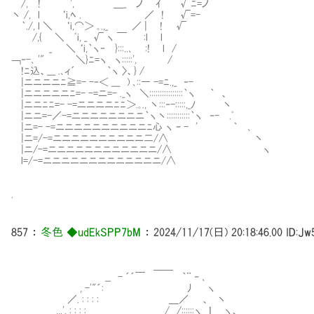
/, ! ', ＿_ ノ ｲ √ﾆ=ノ
丶 /, l ‘i,ﾍ . ／ ! √=-
｀./, l ＼ ‘i,⌒＞ ｡.,_ ／ | ! √
/,{ ＼ ﾟi, _ √ ヽ ￣ :l l
_ ＼ ‘i,｀ヽ‐㍉}:::..､ :! l /
￢‐-､ '" ＼}ﾆ=ヽ ヽ:::::', /
!ﾆ込、___ .､ィ´ ｀ヽ 〉、} /
|ニニニニﾆ≧=- -‐＜ ___ ) ､::― -=ﾆ.,_ ‐-
|ニニニニニﾆ=- -=ニ=- ._ヽ ＼::::::::::::::::｀ヽ ｀ 、
|ニニﾆﾆ=- -=ニニニニﾆﾆ＞.｡., 丶:::‐-:::::,_ﾉ 丶
|ニニ=-／-=ニニニニニニニニ｀ヽ丶:::::::::::｀ヽ ‐- .ﾟ
|ニ=- -=ニニニニニニニニニニﾆ心 ヽ ｰ - ' ｀ ､
|ニ=/-=ニニニニニニニニニニ二/∧ 丶
|ニ/-=ニニニニニニニニニニニニ/∧ ヽ
l=/-=ニニニニニニニニニニニニニ/∧
.
857
：
冬色 ◆udEkSPP7bM
：
2024/11/17(日) 20:18:46.00
ID:Jw
＿＿
__ - ´´￣ ｀¨ ‐ ､
, -'"´: 丿 ヽ
／. : : : : ＿／ 、 丶
,,.'. : : : : / /::::::ヽ ｌ ヽ、