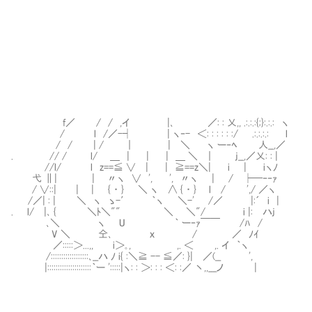
／
f／ / / ,イ |､ ／: : 乂,, .:.:.:{;}:.:.: ヽ
/ l /／-┤ | ヽ‐- ＜: : : : : :/ .:.:.:.:
/ / | / ｜ | ＼ ヽ ー‐ﾍ 人__,／
. // / l/ ＿ | | | ＿ ＼ ｜ j__,／乂: :
//l/ l z==≦ ∨ | | ≧==z＼| i | iヽﾉ
弋 ∥| | 〃ヽ ∨ ', ', 〃ヽ | / ├─‐‐ｧ
/ ∨::| | | { ・ } ＼ ヽ ∧ { ・ } l / ',/ ／ヽ
/／| : | ＼ ヽ ゝ-′ ｀ヽ ＼-' /／ |:´ 
. l/ |､ { ＼ﾄ＼"" ＼ ＼"/ i |: ハj
､＼ ヽ U ｀ ー‐ｧ￣￣ /ﾊ /
V ＼ 仝､ ｘ / ／ ﾉｲ
／:::::＞...,, i＞｡, ,. ＜ ,. イ ｀ヽ
/::::::::::::::::::､__ハ ﾉ i{ :＼≧ -- ≦／: }| ／(__ ',
|:::::::::::::::::::::｀ー ':::::|ヽ: : ＞: : : ＜: :／ 丶,,___ノ |