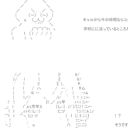
／ ＼
／ ＼
／ ＼ , , ／ ＼
| （ー） （ー） |
＼ u. （__人__） ,／ キャルがら今の時間ならコッ
ノ ｀ ⌒´ ＼
／´ _i⌒i⌒i⌒i┐ ヽ 学校にに送っているところだっ
| ｌ （ l / / / l
l l ヽ /
/:／ ! }! V/
.l:/ l | ∥ V/
′ ! i! ∥ }、 ﾔ､
l l / ハ / ‐- ､ l ﾔ心
| ! 斗 -‐ / / ', | .-=ﾑ
| !／/ ヽ /i/ ′ ! ! l ﾆ=-
:! ! / ｝} _／ ,xぅ竿㍉ ハ l ニ=-
__｣ l i",ｘぅ笊竿ミ {:し:::} ﾉ/ }/|ﾆ} ! ニ=-
! :l _.ｨ:i:ｲ:::し::::} 辷ツ !ﾆi !ﾆﾑﾆﾉ
⌒l l ⌒ヽ 辷r ツ | ｌ |ﾆ.ﾘ.ﾆﾆ｝ ！？
. ! ', ' ! :!ﾆ=- r'’
丶_! ', u 八 !二二} そうですか、キ