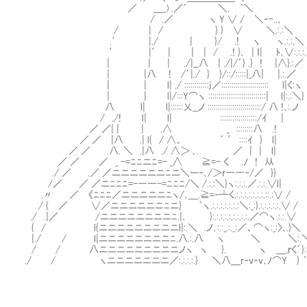
／ ＿_) .／´ ＼. ｀＼
/ .／ ヽ Y ∨ / ＼‐-..､
/ | / } } ∨ ＼.:.:＼
.′ |./ | }/ .! ヽ ヽ.:.:.＼
′ |′ | | | / .! }､ | ｌ| ﾄ､∨:.:.:.
| | | ./|__八 | ./|/´} .} ! |∧}.:／
| |八 ! /´|./ } }/::/:::::|_八| |.:.／
| | l| ./ ::::::::::::j／::::::::::::::::::::::: l|く:ヽ
| | l|/:::Y⌒ヽ ::::::::::::::::::::::::::::| l|:.:＼}
八 l| l|::::::乂__ノ ::::::::::::::::::::::::::/ 八 !､:.ノ
/ ./! l| l| :::::::::;::::::::/ｲ |
／ ／| | | .∧ _ ::::::::八 .!
／ ／ |八 .| l{ / ∧、 ´ ’ ::::ｲ }
／ ／ .八. ＼ .|八 ./ ∧＞ ｡. ／ | | l|
／ ／ ／ _ -=ﾆﾆニﾆ=- _∧ ≧=- く .ﾉ ! 从
./ ／ .／ ／ニニニニニニﾆニ＼ー‐､/＞r――‐/／ }}
/／ ／ ／ニﾆﾆﾆ=-――-=ﾆﾆﾆ/＼ /.:.:＼}ヽ:.:.:.／.:.:.∨l|
.〃 ／ 《ﾆﾆﾆ／ニニニニニﾆヽ/､＿.≧=‐┴く.:.:.:.:.:.:.:.::.:∨ /
/ { ／ ∨／ニニニニニニﾆニ} ｀ヽ.:.:.:.:.:.:.:＼:_:}.:.:.:.:.:.∨ /
./ .|／ /ニニニニニニニニﾆ.|､ }:.:.:.:.:.:.:.:.:.／⌒ヽ.:.:.∨
{ / l{ニニニニニニニニニl|:.＼ .ノ､:.:_.:._:／、⌒ヽ:_:〉､.}＼
|./ / l|ニニニニニニニニﾆ.八.:.八 ヽ ＼ ＼:.＼
/ / 八ニニニニニニニニニノヽ ヽ }. ヽ ＿,ｒく´}:.:
./ / ヽニニニニニニニ／:.:.:.:.} ＼八＿r‐v‐v､ﾉ⌒Y } ｀ヽ.: