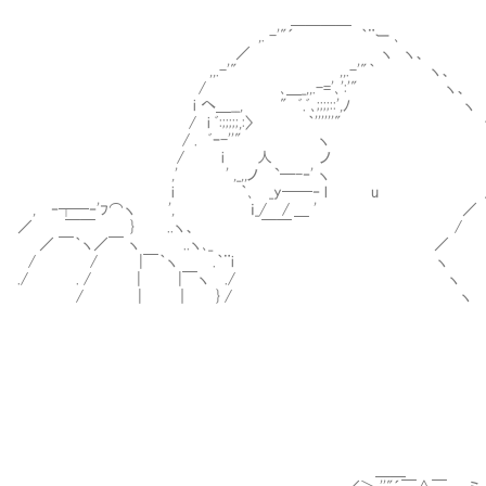
＿＿＿＿
,. -'"´ ｀¨ー ､
／ ヽ ヽ、
,,.-'" ,,.-'"｀ ヽ、
/ ､＿_,,.-='､':'" ヽ、
i へ＿__, " ﾞ.ﾞ､;;;;::',ﾉ ヽ
/ i ﾞ:;;;;;,:〉 ｀''''''" 
/ . ﾞｰ-''" ヽ 
/ i 人 ノ 
,' ' ,_,,ノ `─-‐' ヽ l や
i ｀､ _y──‐ l u 
, ‐┬─‐'ﾌ⌒ヽ ', ｉ_/ / ＿ ' ／
／ ￣￣ } ..ヽ、 ￣￣ /
／ ￣｀ヽ／￣ ヽ ..ヽ､_ ／
/ / |￣｀ヽ .｀¨i ヽ
./ . / | |￣ヽ ./ ヽ
/ | ｜ } / ヽ
＿＿