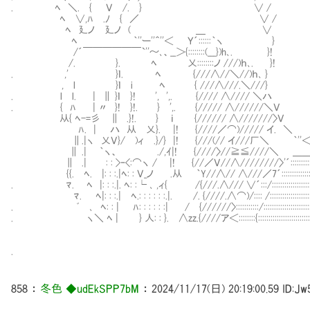
. ﾍ ＼. { Ｖ /. } ∨ /
ﾍ ∨,ﾊ .ﾉ { ／ ∨ /
ﾍ 廴ノ 廴ノ ( ＿ ∨
ﾍ ｀''ー''＾''＜ Ｙ´::::::｀ヽ }
/´￣￣￣￣￣￣`''～､、__＞{::::::::(___})h､. }!
/. }. ﾍ 乂::::::::ノ ///)ｈ､. }!
. ,' }ｌ. ﾍ {///∧//＼//)
, l }ｌ i ﾍ { ///∧///.＼///}
. l l. | ∥ }ｌ }! ', ',. {//// ∧//// ＼ハ
. { ﾊ | 〃 }! }!. } ',. {///// ∧//////＼Ｖ
从{ ﾍ-=彡 ∥ .}!. } ｉ {////// ∧///////〉Ｖ
ﾊ. | ハ 从 乂}. |! {////／⌒)///// イ. ＼
∥.|ヽ 乂Ｖ}/ )ィ .}/} |! {///(// イ///厂＼ ｀''
∥ .| ｀ヽ、 ./,ｲ|! {////〉//≧≦////＼ ＿＿｀
∥ .| : : >ｰ<:⌒ヽ / |! {//／Ｖ//∧////////〉'´::::::::::::::
{{. ﾍ. |: : :.|ﾍ: : Ｖ_ノ .从 ｀Y//∧// ∧///／7´:::::::::::::::::::
. ﾏ. ﾍ |: : :.|. ﾍ: :└ ､ ,ィ{ /{///.∧/// ∨´:::/:::::::::::::::::::::::::::
ﾏ. ﾍ|: : :.| ﾍ.: : : : : :.|. /. {////.∧⌒)/:::: /::::::::::::::::::::::::::::
. ﾞ㍉､ ﾍ: : | ﾊ: : : : : :| / {//////〉:::::::::::/:::::::::::::::::::::::::::::::::::
. ヽ＼ ﾍ | } 人: : }. ∧zz.{////ア＜::::::::{:::::::::::::::::::::::::::::::::::::::::::
.
858
：
冬色 ◆udEkSPP7bM
：
2024/11/17(日) 20:19:00.59
ID:Jw