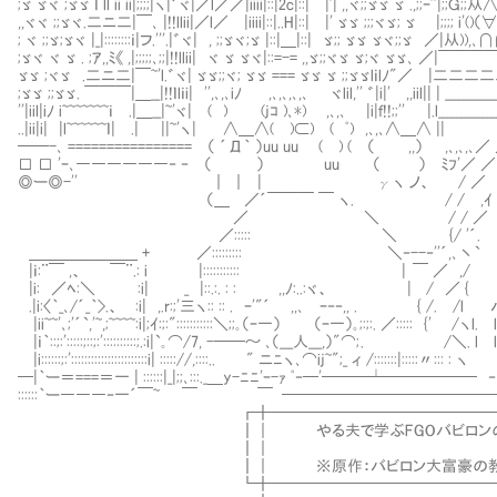
;ゞ ゞヾ ;ゞゞ ｌ ll ii ii|;;;;|ヽ|゛ヾ|／l／／|iiii|::|2c|::| |'| ,,ヾ;;ゞゞ ゞ .,;
,,ヾヾ ;;ゞヾ.二ニ二|￣､ |!!llii|／l／ |iiii|::|..H|::| |' ゞゞ ;;;ヾゞ; ゞ |;;;; i
; ヾ ;;ゞ;ゞヾ |_|::::::::ｉ|フ.'''.|゛ヾ| , ;;ゞヾ;ゞ |::|＿|::| ゞ;; ゞゞ ゞヾ;;ゞ 
;ゞヾ ヾ ゞ . ;ｱ,,ﾐ《 ,|;;;;;､;;|!!llii| ヾ ゞ ゞヾ|::=-= ,,ゞ;;ヾゞ ゞ;ヾ 
ゞゞ ;ヾゞ .二ニ二|￣~'l.゛ヾ| ゞゞ;;ヾ; ゞゞ === ゞゞ ゞ ;;ゞゞlｉl
;ゞゞ ;;ゞゞ. ￣￣￣|＿__|!!ｌlｉi| '',､,､iﾉ ,､,､,､,､ ヾlil,'' ゛|i|' ,,iil||
''|iil|iﾉ i~~~~~~~ｉ .|＿__|~'ヾ| ( ) (jｺ )､*) ,､,､ |i|ｆ!!;;'
..|ii|i| |l~~~~~~ｌ| .| ||~'ヽ| ∧＿∧( )⊂) ( ﾟ
──-､ ================ （ ´Д｀ ）uu uu ( ) ( （ ,
□ □ 'ｰ､――――――‐ ‐ （ ） uu （ ） ﾐ
◎ー◎-'' ｜ ｜ | γヽ ノ、 /
（＿ ／´￣￣￣ ￣ ヽ. / 
／ ＼ / / 
／::::: ＼ {/ '
＿＿＿＿＿＿＿ + ／::::::::: ＼‐-
|ｉ:¨￣ ,、 ￣¨.: i |::::::::::
|i: ／ﾍ:＼ :i| _ |::.:. : : ,,ﾉ:..:
.|i:〈｀_､/´_｀>.、 :i| ,.r:;'三ヽ:: :: . ｰ'"´ ,,
|ii~~'､;'´`,'~,;~~~~:i|;ｲ:;:":::::::::::＼;;｡（ｰ一） （ｰ一）｡;:;
|ｉ｀::;:':::::;::;:'::::::::::;.:i|`｡⌒/7, -──～ ､（___人___
|i::::::;:':::::::::::::::::::::::i| ::::://,::::.. " ニﾆヽ､⌒ij~";_ ィ /:::::::|:::::〃::: : ヽ
─|｀ー＝===＝一 | ::::::|_|;;､:::._＿y-ﾆﾆ'ｰ-ｧ
::::::｀ー―――‐一´￣~ ￣ ￣ ━━━━━━━━━━━━
┏╋───────────────────
┃｜ やる夫で学ぶFGOバビロンの大富豪
┃｜ 
┃｜ ※原作：バビロン大富豪の
┗╋───────────────────