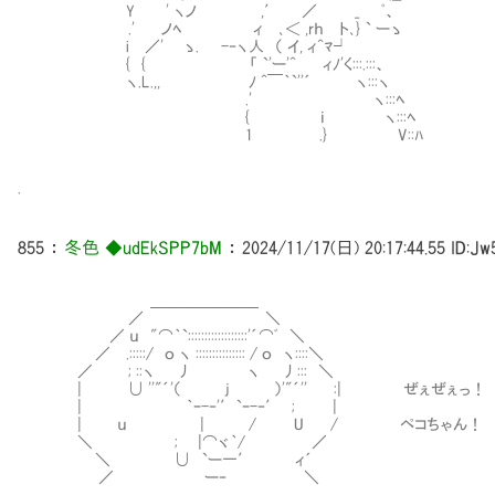
Y ' ヽノ ,′ ／ _ ﾟ、
.' ノﾍ ィ ､＜ ,rｈ ト､} ` ーゝ
i ／' ゝ. -‐ヽ人 （ イ, ィ^ﾏ┘
{ { 「 `'ー'^ ィﾉ'く:::.:::、
ヽ.L.,, ﾉ ^￣｀`''´ ヽ:::ヽ
.' ヽ:::ﾍ
{ ｉ ヽ:::ﾍ
1 .} V::ﾊ
.
855
：
冬色 ◆udEkSPP7bM
：
2024/11/17(日) 20:17:44.55
ID:Jw
＿＿＿＿＿＿＿
／ ＼
／ ｕ "⌒｀`::::::::::::::::::'´⌒ﾞ ＼
／ .:::::/ ｏ ヽ ::::::::::::::: / ｏ ヽ::::＼
／ ; ::ヽ 丿 ヽ 丿::: ＼
| ∪ ''"´'（ j ）'"´'' :| ぜぇぜぇっ！
| ｀ｰ-‐'′`ｰ-‐′ ; |
| ｕ | / U / ペコちゃん！ コッ
＼ ; |⌒ヾ｀/ ／
＼ ∪ `ー一′ ィ´
／ ー‐ ＼