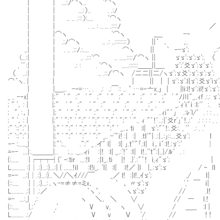
| | ...:ﾉ⌒ヽ.. '⌒ヽ
| | ...:）.. . .:ﾉ ゞ
| | .. .. .:::）:.... '⌒ヽ "|| r'
| | . .. : .. .. .::::ﾉ ／ || '⌒
| |⌒ヽ '⌒ヽ _＿ -‐ || （ ...:
| | .:ﾉ⌒ヽ .. .: ..::::::::） ||｀ ､ ,.. ||⌒ヽ
,.| | . .. .::ﾉ.:.... ⌒ヽ || ｀ ‐-ゞ'; ,.:⌒||､ ,
(...:| | .. .:::'⌒ .. .....::::ﾉ'⌒ヽ || ゞゞ';ゞ';ゞ';. （ ....:|| 
, '´:| | .: : . '⌒ヽ .....::::::＿＿||＿_ ゞ';'爻ゞ';ゞ'ゞ'; || ｌ
（ ..:| | .. .::ﾉ'⌒ヽ /二二||二/ヽゞ';ゞ爻';ゞ';ゞ';ゞ'; ||,. |:l
⌒｀ヽ. | | | || | | ゞ';ゞ';l|ゞ';爻ゞ'iゞ'; ||ゞ';.. |:l
| |＿_.. -‐=…. . .: .:￣:: .. ` …=‐亠x.」 | |lｉ:l!ゞ';ｉl!ゞ';ゞ';ゞ'{;';,ゞ';
_ .. -‐x| |;" ' " ;" ' " ;" ' " ;" ' " ;" ' " ;" ' "ﾉ川"_..ｨf .:.: ゞ';.ゞ_爻
; " '｡ : | |;" ' " ;" ' " ;" ' " ;" ' " ;" , ' " _.'ｨ'ｉ"ｉ :ｌ:'′:. ゞ';|＼､
; ", :，| |; " ' " ;" ' " ;" ' " ;" ' " ;" ' " " ..ｨi"´｣ .:ﾚ'l/′. : : .
; " '｡ : | |;" ' ";" ' ";" ' ";" ' ";" ' ";" ' ".. ｨ "´!´..:|'爻r'｣´!.,:′.: : : :
;" ':;";゜| |;" ' ";" ' ";" ' ";" ' ";" ' _..，ti :l| ゞ';"´!:.爻:. , '′.: . .
;" ':;";゜| |;" ' ";" ' ";" ' ";" _.. -'"ｉ! :| :| .tｌ'"| .:|..:｣::...爻ゞ'
‐- :....._| |;"';.. .";" _ .イ" l| :l| ｣.t''"｢.:l| ｉ，ｉ´:l!.:ゞ';′ │
=‐- ...|:.＿＿＿|.. ;... ._...ィi :|! :l| _..:'!´ :ｌ| l!..''t":|..}/ﾙ′
{:..... |┌┬┬┤{ﾞ ‐:tir ...:!ｌ .:|ｌ_..ti |! .}'.:"´! ｉ,ｨ"ゞ';
L......... :|│.:}...:}...:| { ......!ｉl :ｌ!i_.. 'ｌ| :l| :l!／ |l |,.:ゞ'
=‐- ..:|│.:}...:}.. ＼//＼ｲ///￣ _ ／ l! :|l!.,ｲゞ'; ,/ ｌ| .
{::.... |│.:}...: ､ヽ-=≠≠=ミx､ ｀ 、 〃ゞ';ゞ ',′￣ ｉ| ゞ'
L........ .:|│.:／ ｀ヽ`､ ヽゞ';ゞ' // .ｌ! ';
=- ...:_| ,: ヽ ＼､ ＼ ∨ // ― l.! ..;ゞ'
{::.... |.: ' ,' V v, ヽ ∨ / ＿__ :l | ;ゞ'
L........ .:/ ' V v Ｖ '/ // ! ! ゞ'; '