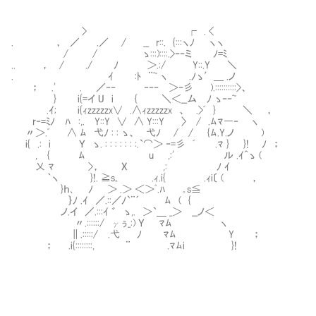
> ┌ . <
. ， ／ .／ / __ r::. {:::ヽﾉ ヽヽ
/ / ゝ:::)::::.>‐‐ミ ﾉ=ﾐ
.. ， / ./ ﾉ ＞.:/ Y::.Y ＼
. ｲ :ﾄ ¨~ ヽ .ﾉゝ′＿ .ノ
； .' . ／‐‐ ‐‐‐ ＞‐彡 ).::::::::::>、
} i{=イ U i { ＼＜__ム ﾉ ゝ‐‐~
.ｲ; i{ｨzzzzzx∨ .∧ｨzzzzzx 、 .>ﾞ } ＼ ，
r‐=ﾐﾉ ﾊ :,. Y::Y ∨ ∧ Y:::Y 〉 / .ﾑﾏ―
〃＞.ﾞ ∧ ﾑ 弋ﾉ : : ゝ、 弋ﾉ / / {ﾑ.Y.ノ )
i{ .: i Ｙ ゝ. : : : : : : :.`⌒＞ ‐=彡 ﾞ .ﾏ } 
, { ﾑ u ,:' ル .ｲ^ゝ (
乂 ﾏ >， X ,: ﾉ ｲ 子供でも
｀ヽ }!. ≧s｡ .ｨ.i{ .ｨi〔 ( ，
}ｈ､ ﾉ ＞ .＞ ＜＞ﾟ.ﾊ ｡s≦
｝ﾉ .ｲ ／.::／ﾉ`¨´ ﾑ ( {
ノ.イ ／.:::ｲ ゛ ゝ,. ＞`＿ _＞ __ノ＜
〃.::::::/ γぅ_:) Ｙ ﾏﾑ ヽ
∥.:::::/ .弋 ﾉ ﾏﾑ Y ；
； .i{::::::::, ¨ .ﾏﾑi }!