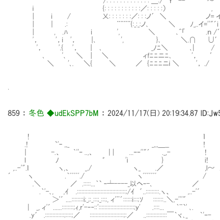
/: : : : : : : : : : : : : ＿:/´ Ｙ´ -- 
i {: : : : : : : : : : :／: : : : :）
| i / 乂: : : : : : :／: : :ノ´ ＼ ノ= 
| | .: ¨¨¨¨{:_:_:ノ､ ＼ ﾉ_..イ=''"´i 
| , .ﾊ i ', ＼ ､^「 .ｎ /´ 
'， '，i '， |､ ', }､ ＼.∩ ∪′
'， '.{ '， | ､ _ﾉﾆ＼ ､| / ./ 
､ '､ ＼ ｜ ＼ ィfﾆﾆニﾆ､ '， ′ /
＼ '､. ＼{ ＼ ／ {ﾆﾆﾆニi ＼ '， ./ 
.
859
：
冬色 ◆udEkSPP7bM
：
2024/11/17(日) 20:19:34.87
ID:Jw
! ｌ
.! `'ｰ ,,_ _,,,＿__ !
| -.、 ｀''ｰ ..,、 | | ...ｰｰ''"´ ._,- !
l ﾉ ゛ 'i } i!
,..-'".ｌ ヽ,、 _./ ヽ_ .／ ,l～ ..,
´ ヽ .｀ﾞﾞﾞﾞﾞ./ ヽﾞﾞﾞﾞﾞﾞﾞ / ﾞﾞ
.＼ ／ .:::::...｀` ‐┴----_以ヘ‐
.｀'-､, ,ｲ .:::::::::::::::::::::::::::::::::;/ｲ ´..:::::::::.ヽ、 ,..-'´
＞'´ ....::::::::i;_;:_:::;_:::;, ィ'¨´::::::i:::;ｿ
| _, ィ'´ ......::::::::;ｨ,r'-‐‐::'::::::::::::::::::::::::;ｙ' .::::... ｀¨`' ､.
.y′ .:::::::::::::;::::;／ :::::::::::::::::::::::;:／ ..::::::::::::::￣｀ヾ､_ ｀'ｰ-