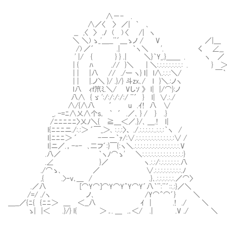
∧－- .
∧／〈 〉 ／| ｀ ､
__ ,〈 〉 .ﾉ ( ) 〈 /| ヽ
＼ ＼) ゝ_'＿__¨´＿ゝノ / V ／|＿
/) ／´ .| ｀ヽ＼ '. く ∠__
' |/ { } } .| ＼}｀Y_.}＿＿ . ヽ ／
| { ﾊ .// }＼ | ＼:.:.:.:.:.:.:.:.: . } 
| | |八 // ./ー ヽ} ｌ| l∧.:.:.:＼/ ￣｀
| | |.ノ＼ }/ .}/} 斗zx､/ l }＼.:ノヽ
l八 ｨｆ笊ﾐ.＼/ Vしｿ 》 l| |/⌒}:ノ
八∧ { ゞ ':/:/:/:/:/ ¨´ } l| ∨.:./
∧/{∧八 ′ u .ｲ! 八 ∨
_. -=ﾆ∧乂∧个s｡ ｀ ´ .／､ } / } .}
/ﾆﾆﾆﾆﾆ〉乂ﾉ＼{ ≧＿＜／.}/､ ＿.! l|
l{ﾆﾆﾆニ./:.:＞ ´￣_＞､ :.:.:〉、 ./.:.:.:.:.:..:.:.:｀ヽ /
l|ﾆﾆﾆ＞ ´ -―－｀ｧ/:∨.:.:.:.:.:.:.:.:.:.:.:.:.:∨ /
l|ニ／.，-‐- ､二フ´:}￣{:ヽ＼.:.:.:.:.:.:.:.:.:.:.:.:.:.:.:.V
.八／ ｀ヽﾉ⌒ゝ' ＼:.:.:.:.:.:.:.:.:.:.:.:.:.:}
.∠ }／ ヽ.:.:/:.:.:.:.:.:.:.八
./⌒ゝ､ ／ ∨.:.:.:.:.:.:.:.:.:.ﾉ
,{ .>‐v､＿ / .}､.:.:.:.:.:.:.／⌒〉
.／八 [⌒Y⌒]⌒Y⌒Y＾Y⌒Y´八｀¨:¨´::.:}／＼
/=/ ./ヽ ノ､ /Y⌒＾⌒´} ＼
＿__／{ﾆ{ {ﾆﾆ＞ ＿ ＜__八 ｲ | .! ./ ＼
ゝ| |＜ .}/} l{ ＞ ｡. ＿ .｡＜/ .| .V ./ ＼