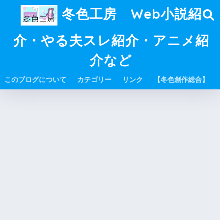
冬色工房 Web小説紹
介・やる夫スレ紹介・アニメ紹
介など
このブログについて
カテゴリー
リンク
【冬色創作総合】