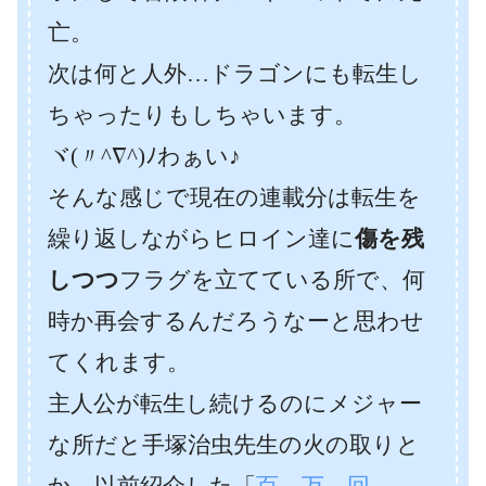
亡。
次は何と人外…ドラゴンにも転生し
ちゃったりもしちゃいます。
ヾ(〃^∇^)ﾉわぁい♪
そんな感じで現在の連載分は転生を
繰り返しながらヒロイン達に
傷を残
しつつ
フラグを立てている所で、何
時か再会するんだろうなーと思わせ
てくれます。
主人公が転生し続けるのにメジャー
な所だと手塚治虫先生の火の取りと
か、以前紹介した「
百 万 回