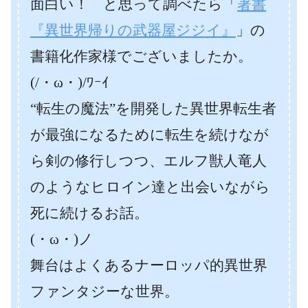
面白い！ と思って調べたら「
著書
『異世界帰りの武器屋ジジイ』
」の
書籍化作家様でございましたか。
(/・ω・)/ﾜｰｲ
“転生の魔法”を開発した異世界転生者
が最強になるために転生を続けなが
ら剣の修行しつつ、エルフ獣人竜人
のようなヒロイン達と出会いながら
死に続けるお話。
(・ω・)ノ
舞台はよくあるナーロッパ的異世界
ファンタジーな世界。