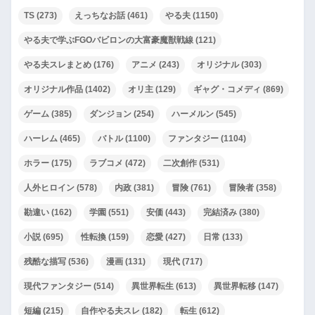
TS
(273)
えっちなお話
(461)
やる夫
(1150)
やる夫で学ぶFGOバビロンの大富豪魔獣戦線
(121)
やる夫スレまとめ
(176)
アニメ
(243)
オリジナル
(303)
オリジナル作品
(1402)
オリ主
(129)
ギャグ・コメディ
(869)
ゲーム
(385)
ダンジョン
(254)
ハーメルン
(545)
ハーレム
(465)
バトル
(1100)
ファンタジー
(1104)
ホラー
(175)
ラブコメ
(472)
二次創作
(531)
人外ヒロイン
(578)
内政
(381)
冒険
(761)
冒険者
(358)
勘違い
(162)
学園
(551)
安価
(443)
完結済み
(380)
小説
(695)
性転換
(159)
恋愛
(427)
日常
(133)
残酷な描写
(536)
漫画
(131)
現代
(717)
現代ファンタジー
(514)
異世界転生
(613)
異世界転移
(147)
短編
(215)
自作やる夫スレ
(182)
転生
(612)