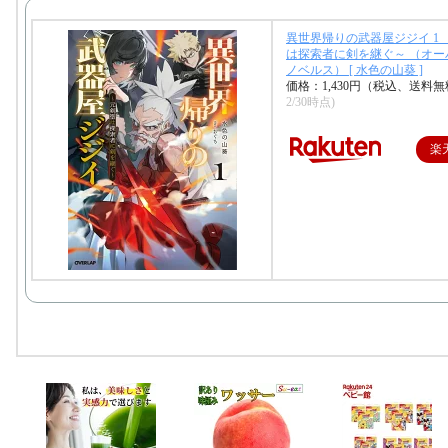
異世界帰りの武器屋ジジイ 1
は探索者に剣を継ぐ～ （オー
ノベルス） [ 水色の山葵 ]
価格：1,430円（税込、送料無
2/30時点)
楽