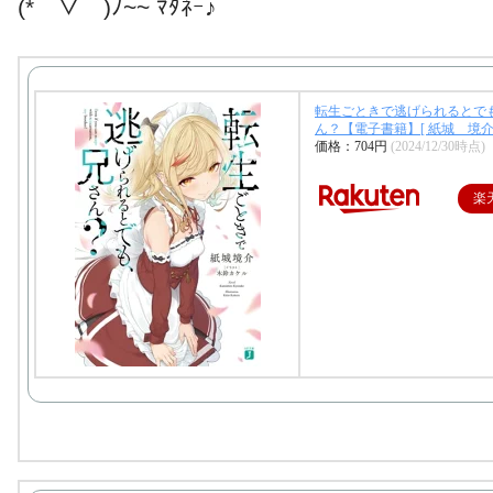
(*￣▽￣)ﾉ~~ ﾏﾀﾈｰ♪
転生ごときで逃げられるとで
ん？【電子書籍】[ 紙城 境介 
価格：704円
(2024/12/30時点)
楽