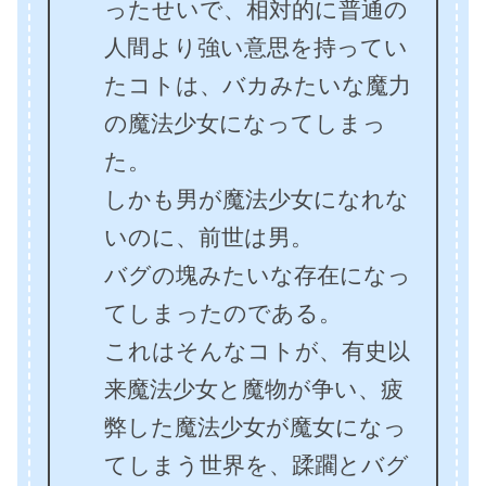
ったせいで、相対的に普通の
人間より強い意思を持ってい
たコトは、バカみたいな魔力
の魔法少女になってしまっ
た。
しかも男が魔法少女になれな
いのに、前世は男。
バグの塊みたいな存在になっ
てしまったのである。
これはそんなコトが、有史以
来魔法少女と魔物が争い、疲
弊した魔法少女が魔女になっ
てしまう世界を、蹂躙とバグ