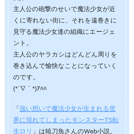
主人公の砲撃のせいで魔法少女が近
くに寄れない街に、それを遠巻きに
見守る魔法少女達の組織にエージェ
ント。
主人公のヤラカシはどんどん周りを
巻き込んで愉快なことになっていく
のです。
(*´∇｀*)ｱﾊﾊ
「
強い想いで魔法少女が生まれる世
界に現れてしまったモンスターTS転
生ロリ
」は暁刀魚さんのWeb小説。