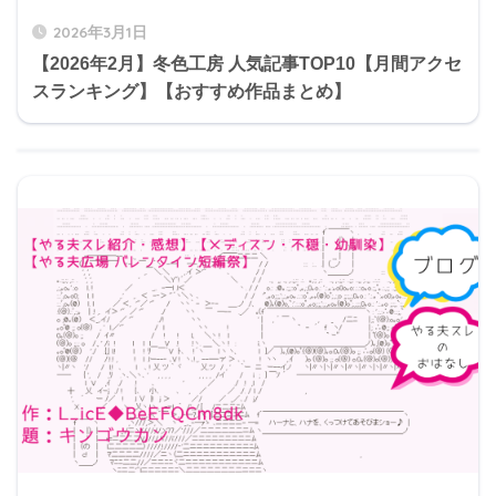
2026年3月1日
【2026年2月】冬色工房 人気記事TOP10【月間アクセ
スランキング】【おすすめ作品まとめ】