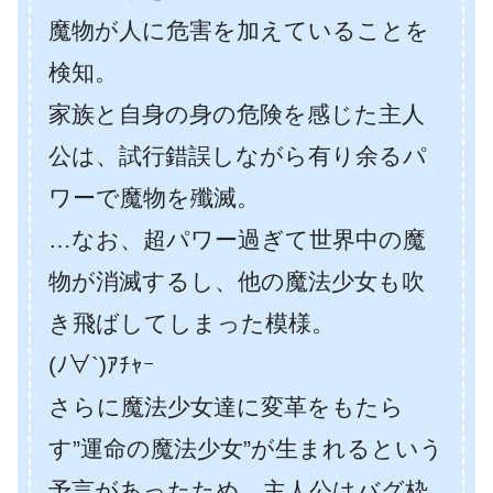
魔物が人に危害を加えていることを
検知。
家族と自身の身の危険を感じた主人
公は、試行錯誤しながら有り余るパ
ワーで魔物を殲滅。
…なお、超パワー過ぎて世界中の魔
物が消滅するし、他の魔法少女も吹
き飛ばしてしまった模様。
(ﾉ∀`)ｱﾁｬｰ
さらに魔法少女達に変革をもたら
す”運命の魔法少女”が生まれるという
予言があったため、主人公はバグ枠