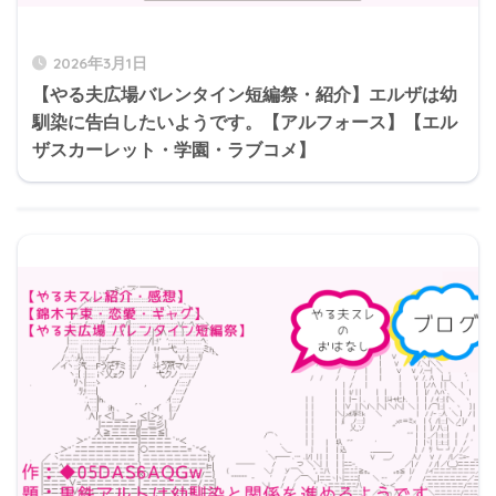
2026年3月1日
【やる夫広場バレンタイン短編祭・紹介】エルザは幼
馴染に告白したいようです。【アルフォース】【エル
ザスカーレット・学園・ラブコメ】