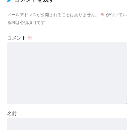
メールアドレスが公開されることはありません。
※
が付いてい
る欄は必須項目です
コメント
※
名前