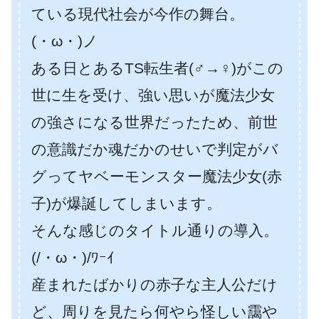
ている現代社会が今作の舞台。
(・ω・)ノ
ある日とあるTS転生者(♂→♀)がこの
世に生を受け、強い思いが魔法少女
の強さになる世界だったため、前世
の意識だか魂だかのせいで判定がバ
グってヤベーモンスター魔法少女(赤
子)が爆誕してしまいます。
そんな感じのタイトル通りの導入。
(/・ω・)/ﾜｰｲ
産まれたばかりの赤子な主人公だけ
ど、周りを見たら何やら怪しい靄や