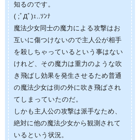
知るのです。
( ;ﾟДﾟ)ｪ..ｿﾝﾅ
魔法少女同士の魔力による攻撃はお
互いに傷つけないので主人公が相手
を殺しちゃっているという事はない
けれど、その魔力は重力のような吹
き飛ばし効果を発生させるため普通
の魔法少女は街の外に吹き飛ばされ
てしまっていたのだ。
しかも主人公の攻撃は派手なため、
絶対に他の魔法少女から観測されて
いるという状況。