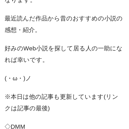
最近読んだ作品から昔のおすすめの小説の
感想・紹介。
好みのWeb小説を探して居る人の一助にな
れば幸いです。
(・ω・)ノ
※本日は他の記事も更新しています(リン
クは記事の最後)
◇DMM