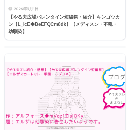
2026年3月1日
【やる夫広場バレンタイン短編祭・紹介】キンゴウカ
ン【L_icE◆BeEFQCm8dk】【メディスン・不穏・
幼馴染】