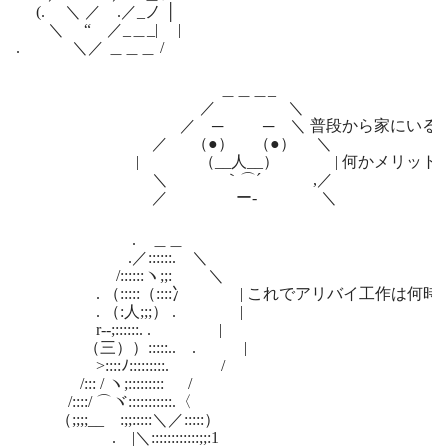
(. ＼ ／ .／_ノ │
＼ “ ／_＿_| |
. ＼／ ＿＿＿ /
＿＿＿_
／ ＼
／ ─ ─ ＼ 普段から家にいるや
／ （●） （●） ＼
| （__人__） | 何かメリットって
＼ ｀⌒´ ,／
／ ー‐ ＼
. ＿＿
.／::::::. ＼
/::::::ヽ;;: ＼
. （:::::（::::冫 | これでアリバイ工作は何時
. （:人;;;） . |
r‐-;::::::. . |
（三））:::::.. . |
>::::ﾉ:::::::::. /
/::: / ヽ;::::::::: /
/::::/ ⌒ヾ:::::::::::.〈
（;;;;__ゝ:;;:::::＼／:::::）
. |＼::::::::::::;;:1