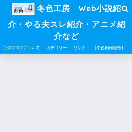
冬色工房 Web小説紹
介・やる夫スレ紹介・アニメ紹
介など
このブログについて
カテゴリー
リンク
【冬色創作総合】