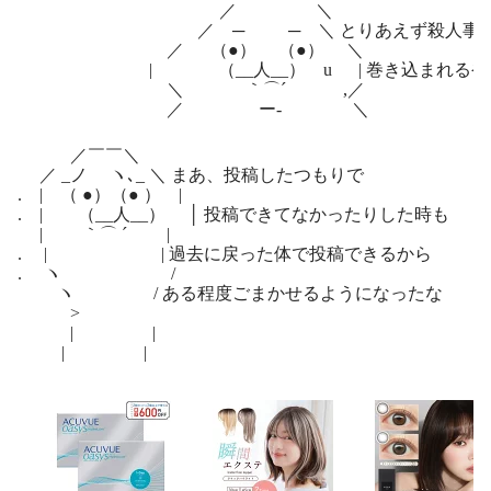
／ ＼
／ ─ ─ ＼ とりあえず殺人事件
／ （●） （●） ＼
| （__人__） u | 巻き込まれるやる夫
＼ ｀⌒´ ,／
／ ー‐ ＼
／￣￣＼
／ _ノ ヽ､_ ＼ まあ、投稿したつもりで
. | （ ●）（● ） |
. | （__人__） │ 投稿できてなかったりした時も
| ｀⌒ ´ |
. | | 過去に戻った体で投稿できるから
. ヽ /
ヽ / ある程度ごまかせるようになったな
>
| |
| |