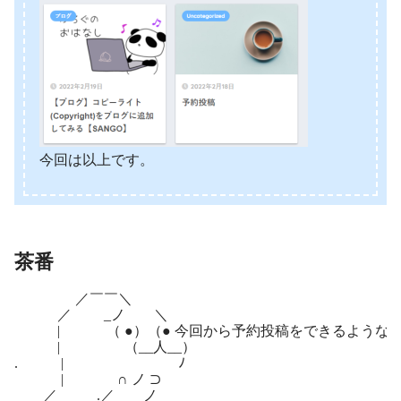
今回は以上です。
茶番
／￣￣＼
／ _ノ ＼
| （ ●）（● 今回から予約投稿をできるようなっ
| （__人__）
. | ﾉ
| ∩ ノ ⊃
／ .／ ＿ノ