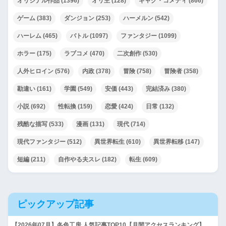
オリジナル作品
(1396)
オリ主
(128)
ギャグ・コメディ
(866)
ゲーム
(383)
ダンジョン
(253)
ハーメルン
(542)
ハーレム
(465)
バトル
(1097)
ファンタジー
(1099)
ホラー
(175)
ラブコメ
(470)
二次創作
(530)
人外ヒロイン
(576)
内政
(378)
冒険
(758)
冒険者
(358)
勘違い
(161)
学園
(549)
安価
(443)
完結済み
(380)
小説
(692)
性転換
(159)
恋愛
(424)
日常
(132)
残酷な描写
(533)
漫画
(131)
現代
(714)
現代ファンタジー
(512)
異世界転生
(610)
異世界転移
(147)
短編
(211)
自作やる夫スレ
(182)
転生
(609)
ピックアップ記事
【2026年07月】冬色工房 人気記事TOP10【月間アクセスランキング】