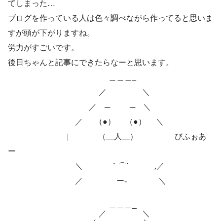
てしまった…
ブログを作っている人は色々調べながら作ってると思いま
すが頭が下がりますね。
労力がすごいです。
後日ちゃんと記事にできたらなーと思います。
＿＿＿_
／ ＼
／ ─ ─ ＼
／ （●） （●） ＼
| （__人__） | びふぉあ
ー
＼ ｀⌒´ ,／
／ ー‐ ＼
＿＿＿_
／ ＼