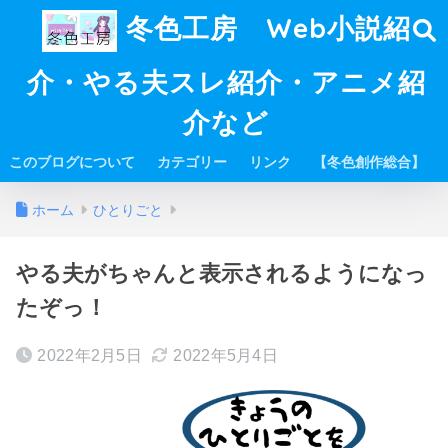
冬色工房 Web小説紹
介・やる夫スレ紹介・アニメ紹
介など
このブログについて
カテゴリー
リンク
【冬色創作総合】
ホーム
ひとりごと
やる夫がちゃんと表示されるようになっ
たぞっ！
2022年2月5日
2022年5月4日