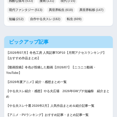
残酷な描写
(533)
漫画
(131)
現代
(715)
現代ファンタジー
(513)
異世界転生
(610)
異世界転移
(147)
短編
(212)
自作やる夫スレ
(182)
転生
(609)
ピックアップ記事
【2026年07月】冬色工房 人気記事TOP10【月間アクセスランキング】
【おすすめ作品まとめ】
【動画投稿】冬色が投稿した動画【2026/07】【ニコニコ動画・
YouTube】
【2026年夏アニメ】紹介・感想まとめ一覧
【やる夫スレ紹介・感想】やる夫広場 2026年GWプチ短編祭 紹介まと
め
【やる夫スレ十選 2026年2月】人気作品まとめ＆紹介記事一覧
【アニメ・PVランキング】おすすめ記事・まとめ記事一覧