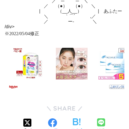
／ ─ ─ ＼
／ （●） （●） ＼
| （__人__） | あふたー
＼ ｀⌒´ ,／
／ ー‐ ＼
/div>
※2022/05/04修正
SHARE