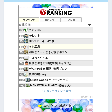
ランキング
ポイント
ブロ画
もすレコ。
1位
かわゆら
2位
BISCUE 今日の1枚
3位
冬色工房
4位
潮風とユッカときどきサボテン
5位
ちょっとタイム
6位
植物と生きる幸福(生福[セイフク])
7位
デルオの多肉日記 - 楽天ブログ
8位
観葉植物diary
9位
Green Goods グリーングッズ
10位
MAN WITH A PLANT -植物と人-
11位
このカテゴリを全て表示
おもいつかない
12位
多肉植物・サボテンの種類、一覧と育て方 図鑑サイト｜TA29
参加する
13位
アボタリアンのアボカド生活
14位
このブログに投票する
Yubisakino Jyunin
15位