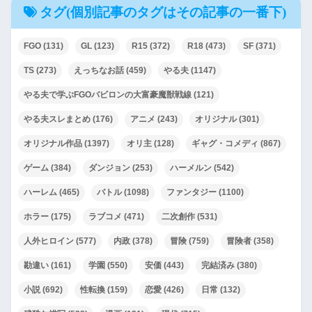
タグ(個別記事のタグはその記事の一番下)
FGO
(131)
GL
(123)
R15
(372)
R18
(473)
SF
(371)
TS
(273)
えっちなお話
(459)
やる夫
(1147)
やる夫で学ぶFGOバビロンの大富豪魔獣戦線
(121)
やる夫スレまとめ
(176)
アニメ
(243)
オリジナル
(301)
オリジナル作品
(1397)
オリ主
(128)
ギャグ・コメディ
(867)
ゲーム
(384)
ダンジョン
(253)
ハーメルン
(542)
ハーレム
(465)
バトル
(1098)
ファンタジー
(1100)
ホラー
(175)
ラブコメ
(471)
二次創作
(531)
人外ヒロイン
(577)
内政
(378)
冒険
(759)
冒険者
(358)
勘違い
(161)
学園
(550)
安価
(443)
完結済み
(380)
小説
(692)
性転換
(159)
恋愛
(426)
日常
(132)