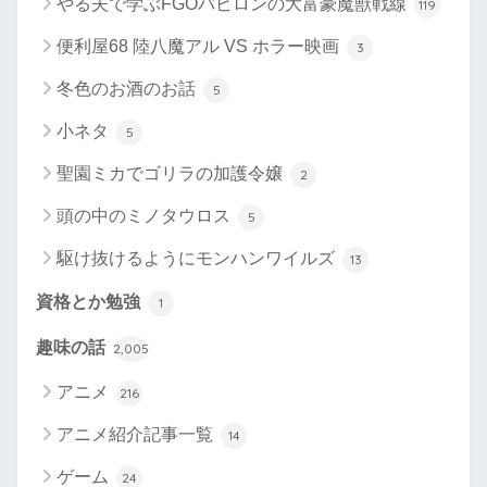
やる夫で学ぶFGOバビロンの大富豪魔獣戦線
119
便利屋68 陸八魔アル VS ホラー映画
3
冬色のお酒のお話
5
小ネタ
5
聖園ミカでゴリラの加護令嬢
2
頭の中のミノタウロス
5
駆け抜けるようにモンハンワイルズ
13
資格とか勉強
1
趣味の話
2,005
アニメ
216
アニメ紹介記事一覧
14
ゲーム
24