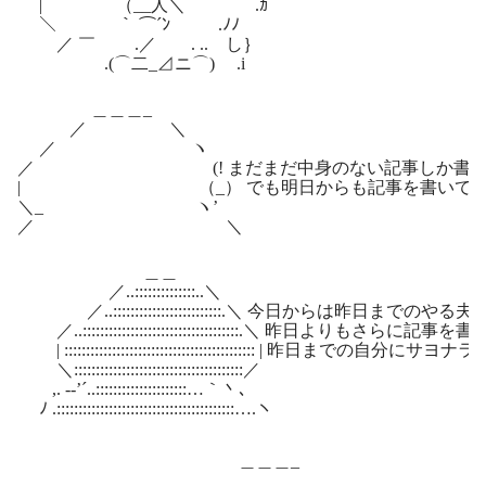
| （__人＼ .ｶ
＼ ｀ ⌒´ﾝ .ﾉﾉ
／ ￣ .／ . .. し｝
.(⌒二_⊿ニ⌒) .i
＿＿＿_
／ ＼
／ ヽ
／ (! まだまだ中身のない記事しか書けな
| （_） でも明日からも記事を書いてい
＼_ ヽ’
／ ＼
＿＿
／..::::::::::::::..＼
／..:::::::::::::::::::::::::.＼ 今日からは昨日までのや
／..::::::::::::::::::::::::::::::::::::.＼ 昨日よりも
| :::::::::::::::::::::::::::::::::::::::::::: | 昨日までの自分にサ
＼:::::::::::::::::::::::::::::::::::::::／
,. -‐’´..:::::::::::::::::::::…｀丶､
ﾉ .:::::::::::::::::::::::::::::::::::::::::….ヽ
＿＿＿_