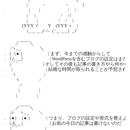
| ・ ・ ）
. | | / /
| | / / |
| | / / |
(YYYヾ Y (YYYヽ |
（_＿＿ノ-‘-（’＿＿_）_ﾉ
／￣￣＼
/ヽ､_ ＼
. （（● ） | まず、今までの感触からして
. （ﾉ､__） | WordPressを含むブログの設定はま
.|⌒´ | そしてその後も記事の書き方やら何やら
. | | 結構な時間が取られることが予想され
. ヽ /
ヽ /
.>
| |
| |
／￣￣＼
/ﾉ ヽ､_ ＼
. （●）（● ） | つまり、ブログの設定や形式を整え
. （人__） | お前の今日の記事は書けないのだ
|⌒´ |