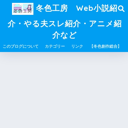
冬色工房 Web小説紹
介・やる夫スレ紹介・アニメ紹
介など
このブログについて
カテゴリー
リンク
【冬色創作総合】