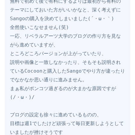
無料で初めて後で有料にするよりは最初から有料の
テーマにしておいた方がいいかなと、深く考えずに
Sangoの購入を決めてしまいました(´・ω・｀)

全然使いこなせません(笑)

一応、リベラルアーツ大学のブログの作り方を見な
がら進めていますが、

ところどころバージョンが上がっていたり、

説明や画像と一致しなかったり、そもそも説明され
ているCocoonと購入したSangoでやり方が違ったり
でなかなか思い通りに進みません。

まぁ私がポンコツ過ぎるのが大まかな原因ですが
(/・ω・)/

ブログの設定も徐々に進めているものの、

目標は週1でしたけど頑張って毎日更新しようとして
いましたが挫けそうです
