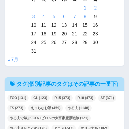
1
2
3
4
5
6
7
8
9
10
11
12
13
14
15
16
17
18
19
20
21
22
23
24
25
26
27
28
29
30
31
« 7月
タグ(個別記事のタグはその記事の一番下)
FGO
(131)
GL
(123)
R15
(373)
R18
(473)
SF
(371)
TS
(273)
えっちなお話
(459)
やる夫
(1148)
やる夫で学ぶFGOバビロンの大富豪魔獣戦線
(121)
やる夫スレまとめ
(176)
アニメ
(243)
オリジナル
(302)