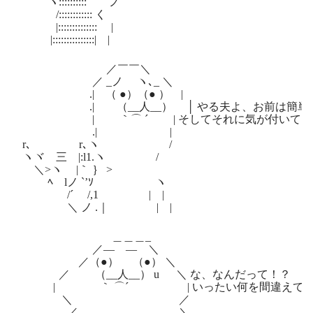
ヽ:::::::::: ノ
/:::::::::::: く
|:::::::::::::: |
|:::::::::::::::| |
／￣￣＼
／ _ノ ヽ､_ ＼
.| （ ●）（● ） |
.| （__人__） │ やる夫よ、お前は簡単な
| ｀⌒ ´ | そしてそれに気が付いてい
.| |
r､ r､ヽ /
ヽヾ 三 |:l1.ヽ /
＼>ヽ |｀ ｝ >
ﾍ lノ `’ｿ ヽ
/´ /,1 | |
＼ ノ .｜ | |
＿＿＿_
／― ― ＼
／（●） （●） ＼
／ （__人__） u ＼ な、なんだって！？
| ｀ ⌒´ | いったい何を間違えている
＼ ／
／ ＼