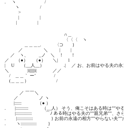
. ヽ /
ヽ /
>
| |
| |
∩＿
〈〈〈 ヽ
＿＿＿_. 〈⊃ }
／ ＼ | |
／ ヽ、 _ノ ＼ ! !
／ （●） （●） ＼| l
| U （__人__） .| ／ お、お前はやる夫の永遠の
＼ |i||||||i| ／／
/ ＿＿｀ ー’ /
(＿＿＿） /
／ ￣￣＼
／ ノ ヽ
|:::::: （● ）
. |::::::::::: （__人） そう、俺こそはある時は””やる
|:::::::::::::: ⌒ﾉ ある時はやる夫の””親兄弟””
. |:::::::::::::: } お前の永遠の相方””やらない夫””だ
. ヽ:::::::::::::: }