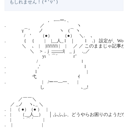
, -―ー- 、
. ／ ヽ
γ⌒’ ノ ヽ (⌒ ヽ
/ ’ （●） （●） ＼. ､
. { { | |__人_ l ｜ l .） 設定が、Word
＼ ､ | |i!i!i!i!i | | ／ ／ このままじゃ記事
＼ ＞ .ｊ ;;;;;;;;;;l| _ｊ ._／
. yι ｀⌒´ r’
/ ｌ
. ,’ l
. l |
弋 ｲ
. | /ー一―一、 |
し ､_,!
／￣￣＼
／ _ノ ヽ､_ ＼
. | （ ●）（● ） |
. | （__人__） │ ふふふ、どうやらお困りのようだな
| ｀⌒ ´ |
. | |