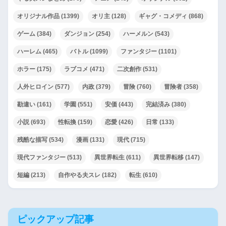
オリジナル作品
(1399)
オリ主
(128)
ギャグ・コメディ
(868)
ゲーム
(384)
ダンジョン
(254)
ハーメルン
(543)
ハーレム
(465)
バトル
(1099)
ファンタジー
(1101)
ホラー
(175)
ラブコメ
(471)
二次創作
(531)
人外ヒロイン
(577)
内政
(379)
冒険
(760)
冒険者
(358)
勘違い
(161)
学園
(551)
安価
(443)
完結済み
(380)
小説
(693)
性転換
(159)
恋愛
(426)
日常
(133)
残酷な描写
(534)
漫画
(131)
現代
(715)
現代ファンタジー
(513)
異世界転生
(611)
異世界転移
(147)
短編
(213)
自作やる夫スレ
(182)
転生
(610)
ピックアップ記事