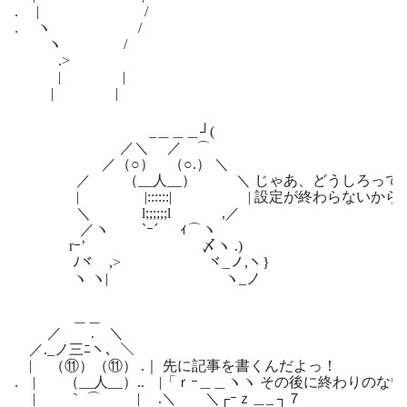
. | /
. ヽ /
ヽ /
.>
| |
| |
_＿＿＿┘(
／＼ ／ ⌒
／（○） （○.） ＼
／ （__人__） ＼ じゃあ、どうしろって言
| |::::::| | 設定が終わらないから記
＼ l;;;;;;l ,／
／ヽ `ｰ´ ｨ⌒ヽ
rｰ’ゝ 〆ヽ .)
ﾉヾ ,> ヾ_ノ,ヽ}
ヽ ヽ| ヽ_ノ
＿＿
／ . ＼
／._ノ三ﾆヽ、＼
| （⑪）（⑪） .｜ 先に記事を書くんだよっ！
. | （__人__）.. |「ｒｰ＿＿ヽヽ その後に終わりの
| ｀ ⌒ | .＼ ＼┌ｰｚ＿_ ┐７