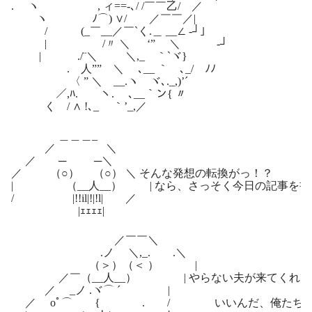
. ヽ , ィ==‐､/ /￣￣乙/ ／
ヽ ﾉ⌒) ∨/ ／￣￣／|
/ (_￣__／￣`く.＿ __∠ -┘｣
| /〃 ＼ ‘” ＼ -┘
| ./¨＼ ＼,_ ｀`ヾ}
. 人”” ＼ ､__ ｀ ､_/ ﾉﾉ
〈 ” ＼ __.ヽ ヾ､._,)’´
／,ﾊ. ヽ. ､__｀ン{ 〃
く / ∧ !､_ ｀’_,／
＿＿＿_
／ ＼
／ ─ ─＼
／ （○） （○） ＼ そんな発想の転換がっ！？
| （__人__） | なら、さっそく今日の記事を書
/ |!!il|!|!l| ／
|ｪｪｪｪ|
／￣￣＼
.ノ ＼,_. .＼
（＞）（＜ ） |
／￣（__人__） | やらない夫が来てくれて
／ _ノ .ヾ⌒ ´ |
／ oﾟ⌒ { . / いいんだ、俺たちは親