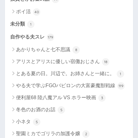
ポイ活
40
未分類
1
自作やる夫スレ
179
あかりちゃんと七不思議
8
アリスとアリスに優しい宿儺おじさん
18
とある夏の日。川辺で。お姉さんと一緒に。
1
やる夫で学ぶFGOバビロンの大富豪魔獣戦線
119
便利屋68 陸八魔アル VS ホラー映画
3
冬色のお酒のお話
5
小ネタ
5
聖園ミカでゴリラの加護令嬢
2