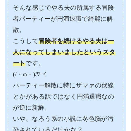
そんな感じでやる夫の所属する冒険
者パーティーが円満退職で綺麗に解
散。
こうして
冒険者を続けるやる夫は一
人になってしまいましたというスタ
ート
です。
(/・ω・)/ﾜｰｲ
パーティー解散に特にザマァの伏線
とかがある訳ではなく円満退職なの
が逆に新鮮。
いや、なろう系の小説に冬色脳が汚
染されているだけかな？