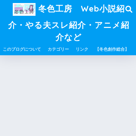
冬色工房 Web小説紹
介・やる夫スレ紹介・アニメ紹
介など
このブログについて
カテゴリー
リンク
【冬色創作総合】