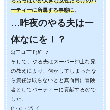
らおっぱいが大きな女性だらけのパ
ーティーに所属する事態に
。
…
昨夜のやる夫は一
体なにを！？
Σ(￣ロ￣lll)ｶﾞｰﾝ
そして、やる夫はスーパー紳士な兄
の教えにより、何かしてしまったな
ら責任は取らないとと真面目に冒険
者としてパーティーに貢献するので
した。
(/・ω・)/ﾜｰｲ