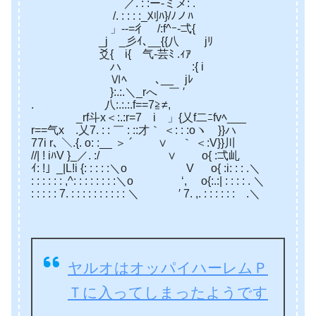
／. : :ー-ミメ: .
/. : : : :_刈ﾊ}/ﾉノﾊ
」-‐=彳 /:f^ｰ-弌{
_j _彡ｲ､__{{八 jﾘ
爻{ i{ 气-芸ﾐ .ｨｱ
ハ :{ i
Ⅵﾍ ､__ jﾚ
}:.:.＼_rへ ￣ ′
. 八:.:.:.f==7≧≠,
_rf斗x＜:.:r=7 i 」{乂f二ﾆfvﾍ___
r==气x .乂7. : : ￣ : ::才｀ ＜: : :oヽ }}ハ
77i r､ ＼.{. o: :__ ＞ ´ ∨ ｀ ＜:V}}川
//| ! iﾊV }_／. :/ ∨ o{ :弌乢
ｲ: !」_|L!i {: : : : :＼o V o{ :i: : : .＼
: : : : : : ,^: : : : : : : :＼o ‘, o{:.:| : : : : . ＼
: : : : : 7. : : : : : : : : : : ＼ ′ 7. ,. : : : : : : .＼
ヤルオはオッパイハーレムＰ
Ｔに入ってしまったようです