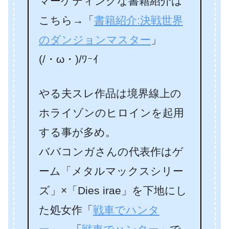
マーケティングな書籍紹介は
こちら→「
書籍紹介:決戦世界
のダンジョンマスター
」
(/・ω・)/ﾜｰｲ
やる夫スレ作品は境界線上の
ホライゾンのヒロインを起用
する事が多め。
ババコンガさんの代表作はゲ
ーム「メタルマックスシリー
ズ」×「Dies irae」を下地にし
た処女作「
戦車でハンタ