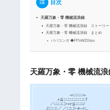
目次
天羅万象・零 機械流浪録
天羅万象・零 機械流浪録 ストーリー
天羅万象・零 機械流浪録 まとめ
ババコンガ ◆Ff7nWZGtso
天羅万象・零 機械流浪
-=ﾆﾆﾆﾆﾆ=-
.ｨ≦ﾆﾆﾆﾆﾆﾆﾆﾆﾆニ7
／ﾆﾆﾆニ＞=ｧ≦ﾆﾆニ/
./ﾆﾆﾆニ／ ／ﾆニ＞-≠‐-=ﾆ.._