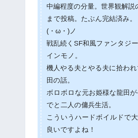
中編程度の分量。世界観解説
まで投稿。たぶん完結済み。
(・ω・)ノ
戦乱続くSF和風ファンタジ
インモノ。
機人やる夫とやる夫に拾われ
田の話。
ボロボロな元お姫様な龍田が
でと二人の傭兵生活。
こういうハードボイルドで大
良いですよね！