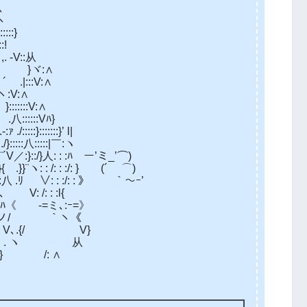
､
:ヽ
::::}
:!
 -V::从
:}‐- }ヾ:∧
´ .|:::V:∧
:V:∧
::::::V:∧
八::::::Vﾊ}
::::}:::::::}’ l|
:::八:::::|￣:ヽ
／:}::/}人: : :ﾊ ー’ミ_’⌒)
ヽ: : /: : :/: } (´ ⌒)
∨: : :/: : 》 ｀～ｰ’
/: : :l{
}}ﾊ《 -=ミ､:ｰ=》
_/＼__ノ/ ｀ヽ《
｀ヽV､.{/ V}
_ .》. ヽ 从
 / .} /: ∧