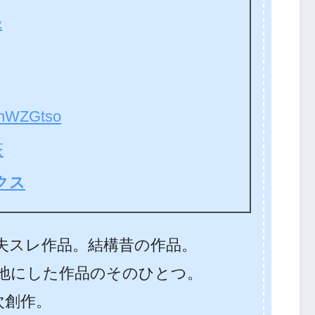
録
WZGtso
茶
クス
る夫スレ作品。結構昔の作品。
下地にした作品のそのひとつ。
次創作。