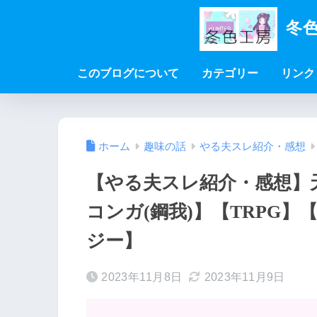
冬色
このブログについて
カテゴリー
リンク
ホーム
趣味の話
やる夫スレ紹介・感想
【やる夫スレ紹介・感想】
コンガ(鋼我)】【TRPG
ジー】
2023年11月8日
2023年11月9日