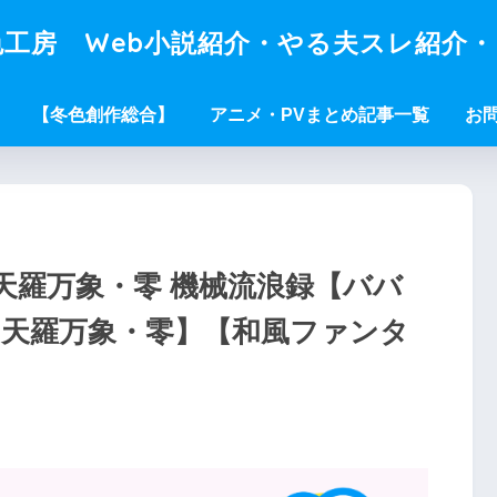
工房 Web小説紹介・やる夫スレ紹介
【冬色創作総合】
アニメ・PVまとめ記事一覧
お
天羅万象・零 機械流浪録【ババ
】【天羅万象・零】【和風ファンタ