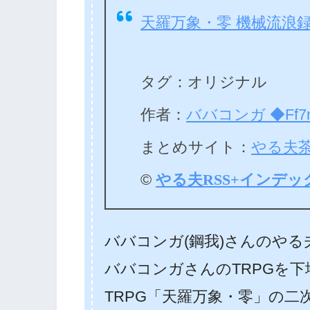
天羅万象・零 機械流浪
タグ：オリジナル
作者：
ババコンガ ◆Ff7n
まとめサイト：
やる夫
©
やる夫RSS+インデッ
ババコンガ(鋼我)さんのや
ババコンガさんのTRPGを
TRPG「天羅万象・零」の二