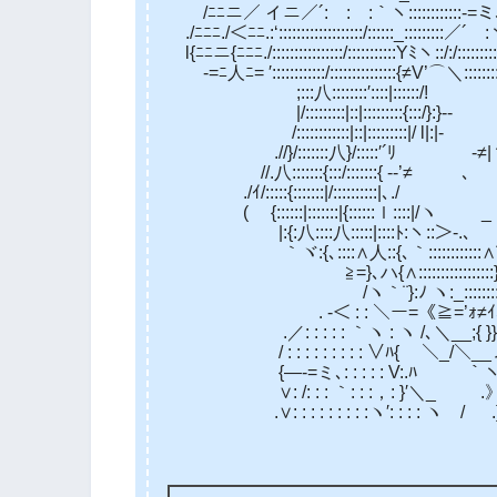
/ﾆﾆニ／ イニ／´:￣:￣:｀ヽ::::::::::::-=ミ
./ﾆﾆﾆ./＜ﾆﾆ.:‘:::::::::::::::::::/::::::_:::::::::／´￣
l{ﾆﾆニ{ﾆﾆﾆ./::::::::::::::::/:::::::::::Yﾐヽ::/:/::::::::::
-=ﾆ人ﾆ= ′::::::::::::/:::::::::::::::{≠V’⌒＼::::::::
;:::八::::::::′::::|::::::/! ,.
|/:::::::::|::|:::::::::{:::/}
/::::::::::::|::|:::::::::|/ l|:|- 
.//}/:::::::八}/:::::′´ﾘ -≠|ヽ
//.八:::::::{:::/:::::::{ -‐’≠ ､ }:
./ｲ/:::::{:::::::|/::::::::::|､./ .
( {::::::|:::::::|{::::::ｌ::::|/ヽ _ .-:ｧ ./:
|:{:八::::八:::::|::::ﾄ:ヽ::＞-.､ ./}::
｀ヾ:{､::::∧人::{､｀::::::::::::∧¨´V
≧=}､ハ{∧:::::::::::::::::}{ .}}¨
/ヽ｀¨}:ﾉ ヽ:_::::::::八 .ﾘ 
. -＜ : : ＼ー=《≧=’ｫ≠ｲ､ V: 
.／: : : : : ｀ヽ : ヽ /､＼__;{ 
/ : : : : : : : : : ∨ﾊ{ ＼
{―-=ミ､: : : : : V:.ﾊ 
∨: /: : : ｀: : :，: }′＼
.∨: : : : : : : : :ヽ′: : : : ヽ