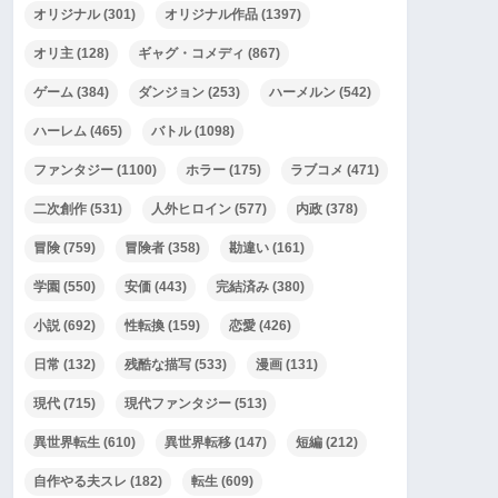
オリジナル
(301)
オリジナル作品
(1397)
オリ主
(128)
ギャグ・コメディ
(867)
ゲーム
(384)
ダンジョン
(253)
ハーメルン
(542)
ハーレム
(465)
バトル
(1098)
ファンタジー
(1100)
ホラー
(175)
ラブコメ
(471)
二次創作
(531)
人外ヒロイン
(577)
内政
(378)
冒険
(759)
冒険者
(358)
勘違い
(161)
学園
(550)
安価
(443)
完結済み
(380)
小説
(692)
性転換
(159)
恋愛
(426)
日常
(132)
残酷な描写
(533)
漫画
(131)
現代
(715)
現代ファンタジー
(513)
異世界転生
(610)
異世界転移
(147)
短編
(212)
自作やる夫スレ
(182)
転生
(609)