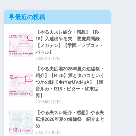
最近の投稿
【やる夫スレ紹介・感想】【R-
18】入速出やる夫 悪魔異聞録
【メガテン】【学園・ラブコメ・
バトル】
2026年8月7日
【やる夫広場2026年夏の短編祭・
紹介】【R-18】酒とタバコといく
つかの嘘【◆rYsrUVd4pA】【巡
音ルカ・R18・ビター・終末世
界】
2026年8月7日
【やる夫スレ紹介・感想】やる夫
広場2026年夏の短編祭 紹介まと
め
2026年8月7日