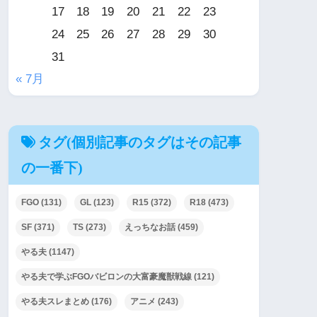
17
18
19
20
21
22
23
24
25
26
27
28
29
30
31
« 7月
タグ(個別記事のタグはその記事
の一番下)
FGO
(131)
GL
(123)
R15
(372)
R18
(473)
SF
(371)
TS
(273)
えっちなお話
(459)
やる夫
(1147)
やる夫で学ぶFGOバビロンの大富豪魔獣戦線
(121)
やる夫スレまとめ
(176)
アニメ
(243)