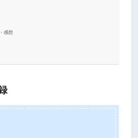
・感想
録