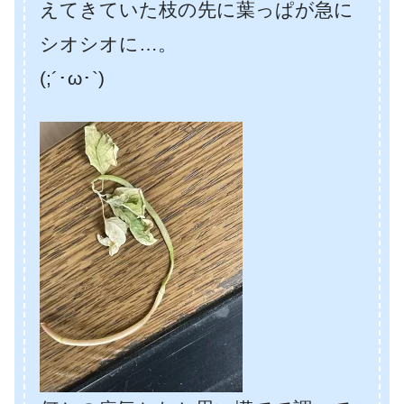
えてきていた枝の先に葉っぱが急に
シオシオに…。
(;´･ω･`)