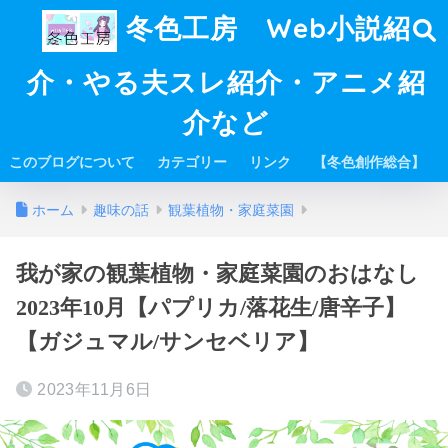
冬色工房 Web小説紹
介・やる夫スレ紹介・アニメ紹
介など
このブログについて
カテゴリー
リンク
【冬色創作総合】
ホーム
趣味の話
観葉植物・家庭菜園
我が家の観葉植物・家庭菜園のおはなし
2023年10月【パプリカ/落花生/唐辛子】
【ガジュマル/サンセベリア】
2023年11月6日