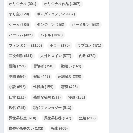
オリジナル
(301)
オリジナル作品
(1397)
オリ主
(128)
ギャグ・コメディ
(867)
ゲーム
(384)
ダンジョン
(253)
ハーメルン
(542)
ハーレム
(465)
バトル
(1098)
ファンタジー
(1100)
ホラー
(175)
ラブコメ
(471)
二次創作
(531)
人外ヒロイン
(577)
内政
(378)
冒険
(759)
冒険者
(358)
勘違い
(161)
学園
(550)
安価
(443)
完結済み
(380)
小説
(692)
性転換
(159)
恋愛
(426)
日常
(132)
残酷な描写
(533)
漫画
(131)
現代
(715)
現代ファンタジー
(513)
異世界転生
(610)
異世界転移
(147)
短編
(212)
自作やる夫スレ
(182)
転生
(609)