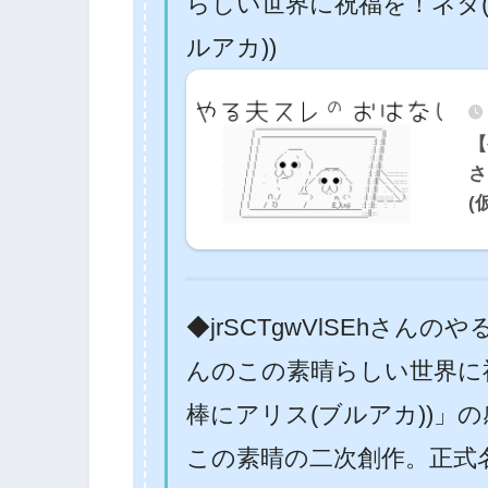
らしい世界に祝福を！ネタ(
ルアカ))
【
さ
(
◆jrSCTgwVlSEhさんのや
んのこの素晴らしい世界に祝
棒にアリス(ブルアカ))」
この素晴の二次創作。正式