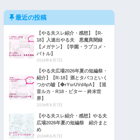
最近の投稿
【やる夫スレ紹介・感想】【R-
18】入速出やる夫 悪魔異聞録
【メガテン】【学園・ラブコメ・
バトル】
2026年8月7日
【やる夫広場2026年夏の短編祭・
紹介】【R-18】酒とタバコといく
つかの嘘【◆rYsrUVd4pA】【巡
音ルカ・R18・ビター・終末世
界】
2026年8月7日
【やる夫スレ紹介・感想】やる夫
広場2026年夏の短編祭 紹介まと
め
2026年8月7日