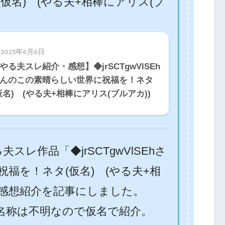
仮名) (やる夫+相棒にアリス(ブ
2023年6月6日
やる夫スレ紹介・感想】◆jrSCTgwVlSEh
んのこの素晴らしい世界に祝福を！ネタ
仮名) (やる夫+相棒にアリス(ブルアカ))
る夫スレ作品「◆jrSCTgwVlSEhさ
福を！ネタ(仮名) (やる夫+相
の感想紹介を記事にしました。
名称は不明なので仮名で紹介。