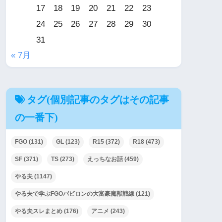
17
18
19
20
21
22
23
24
25
26
27
28
29
30
31
« 7月
タグ(個別記事のタグはその記事
の一番下)
FGO
(131)
GL
(123)
R15
(372)
R18
(473)
SF
(371)
TS
(273)
えっちなお話
(459)
やる夫
(1147)
やる夫で学ぶFGOバビロンの大富豪魔獣戦線
(121)
やる夫スレまとめ
(176)
アニメ
(243)