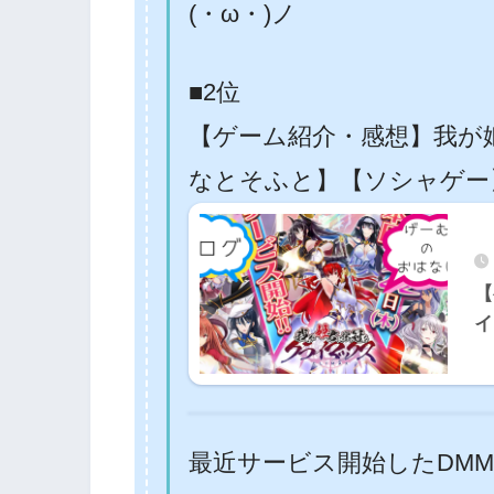
(・ω・)ノ
■2位
【ゲーム紹介・感想】我が
なとそふと】【ソシャゲー
【
イ
最近サービス開始したDM