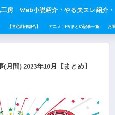
工房 Web小説紹介・やる夫スレ紹介
【冬色創作総合】
アニメ・PVまとめ記事一覧
お
月間) 2023年10月【まとめ】