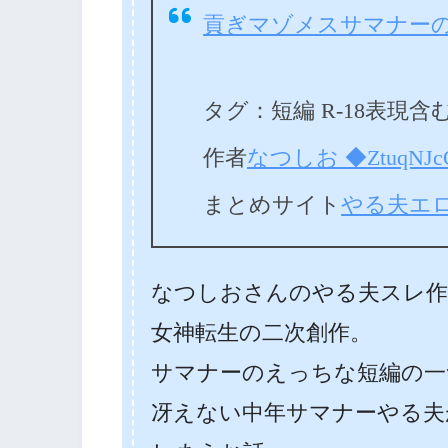
貢ぎマゾメスサマナー
タグ：
短編
R-18表現含
作者
なつしお ◆ZtuqNJc
まとめサイト
やる夫エ
なつしおさんのやる夫スレ作
女神転生の二次創作。
サマナーのえっちな短編の一
冴えない中年サマナーやる夫