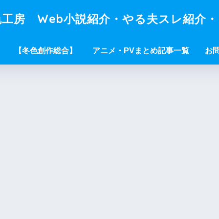
工房 Web小説紹介・やる夫スレ紹介
【冬色創作総合】
アニメ・PVまとめ記事一覧
お