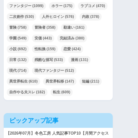
ファンタジー
(1099)
ホラー
(175)
ラブコメ
(470)
二次創作
(530)
人外ヒロイン
(576)
内政
(378)
冒険
(758)
冒険者
(358)
勘違い
(161)
学園
(549)
安価
(443)
完結済み
(380)
小説
(692)
性転換
(159)
恋愛
(424)
日常
(132)
残酷な描写
(533)
漫画
(131)
現代
(714)
現代ファンタジー
(512)
異世界転生
(610)
異世界転移
(147)
短編
(211)
自作やる夫スレ
(182)
転生
(609)
ピックアップ記事
【2026年07月】冬色工房 人気記事TOP10【月間アクセス