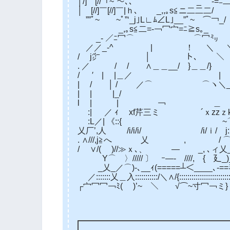
│/]￣[//「~”～､、 _ -=ﾆ
│ [//]￣[//]￣|ｈ､ _,,｡s≦ニ二二二/
””ﾟ~￣￣~ﾟ”‘_j｣L∟ﾑ∠L｣__”ﾟ~￣⌒￢_/
_,｡s≦二=‐￢冖宀=ﾆ≧s｡_
_- ／ﾆ冖⌒ ⌒冖㍉
／／_-^ | ！ ＼ 
/ j㌻ │ ト､ ＼
. ／ / / ∧＿＿__/ }＿＿/}
/ ′ | |＿／ |
| / │ / ／⌒ ⌒ヽ＼__
| | |_/ 
l | | ￢ ＿ 
:| ／ ｨ xf芹三ミ ´ｘzzｚ
:L／| 《::{ ~⌒^
乂厂’,人 ゞ /i/i/i/ /i/ｉ/ j
. ∧///,j≧へ 乂 , / 
/ ∨/( )//≫ｘ､、 ― _, ､
Υ⌒ 〉///// 〕 ｰ—‐ ////, { 廴_
_乂_／⌒)‐､__ｨ(=====┴＜____､‐=
／:::::::乂＿入:::::::::::/＼∧/{:::::::::::::::::::::
┌宀冖冖￢ﾐ( )’~￣＼ √⌒~寸冖￢ミ}