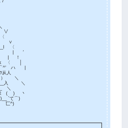
二７
＼
 ∨
 〈
 ∨
l 〈
| ′
| ！
k 〈 │
’ ハ |
:ﾂ从人
⌒） ＼
ィ乂__入 ＼
)_ ＼
=ﾐ ( ) 丶
::::)__ `て⌒)
 匸^)