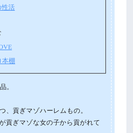
の性活
む
OVE
ロ本棚
品。
つ、貢ぎマゾハーレムもの。
が貢ぎマゾな女の子から貢がれて