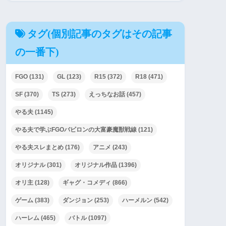
タグ(個別記事のタグはその記事
の一番下)
FGO
(131)
GL
(123)
R15
(372)
R18
(471)
SF
(370)
TS
(273)
えっちなお話
(457)
やる夫
(1145)
やる夫で学ぶFGOバビロンの大富豪魔獣戦線
(121)
やる夫スレまとめ
(176)
アニメ
(243)
オリジナル
(301)
オリジナル作品
(1396)
オリ主
(128)
ギャグ・コメディ
(866)
ゲーム
(383)
ダンジョン
(253)
ハーメルン
(542)
ハーレム
(465)
バトル
(1097)