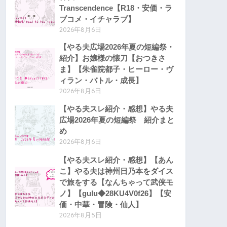
Transcendence【R18・安価・ラ
ブコメ・イチャラブ】
2026年8月6日
【やる夫広場2026年夏の短編祭・
紹介】お嬢様の懐刀【おつきさ
ま】【朱雀院都子・ヒーロー・ヴ
ィラン・バトル・成長】
2026年8月6日
【やる夫スレ紹介・感想】やる夫
広場2026年夏の短編祭 紹介まと
め
2026年8月6日
【やる夫スレ紹介・感想】【あん
こ】やる夫は神州日乃本をダイス
で旅をする【なんちゃって武侠モ
ノ】【gulu◆28KU4V0f26】【安
価・中華・冒険・仙人】
2026年8月5日