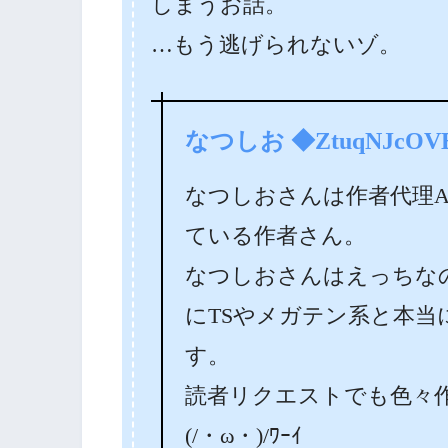
しまうお話。
…もう逃げられないゾ。
なつしお ◆ZtuqNJcOV
なつしおさんは作者代理
ている作者さん。
なつしおさんはえっちな
にTSやメガテン系と本当
す。
読者リクエストでも色々
(/・ω・)/ﾜｰｲ