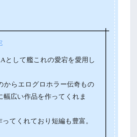
E
AAとして艦これの愛宕を愛用し
のからエログロホラー伝奇もの
に幅広い作品を作ってくれま
作ってくれており短編も豊富。