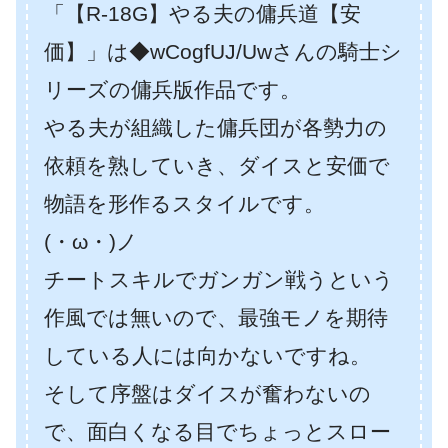
「【R-18G】やる夫の傭兵道【安
価】」は◆wCogfUJ/Uwさんの騎士シ
リーズの傭兵版作品です。
やる夫が組織した傭兵団が各勢力の
依頼を熟していき、ダイスと安価で
物語を形作るスタイルです。
(・ω・)ノ
チートスキルでガンガン戦うという
作風では無いので、最強モノを期待
している人には向かないですね。
そして序盤はダイスが奮わないの
で、面白くなる目でちょっとスロー