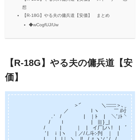
想
【R-18G】やる夫の傭兵道【安価】 まとめ
◆wCogfUJ/Uw
【R-18G】やる夫の傭兵道【安
価】
＞′´ ＼::::::::＞､＿＿__
／ l ヽ ￣ //小 ＼Ｙ/
. ‘ / | ｜ﾄ | ＼’｣ﾄ ＼＼＿
/ ｌ | ∥| } _| ｌ ＼＿ヽ
/ | ｜ | イ厂|,ハ ! | ﾞ, ￣＼＼
′ | ｉ |ヽ ｜／/ /,.斗:‐刋 ｜ | ￣ 
| | |｜_＼ |! / 〃ヽソ ‘ / / 