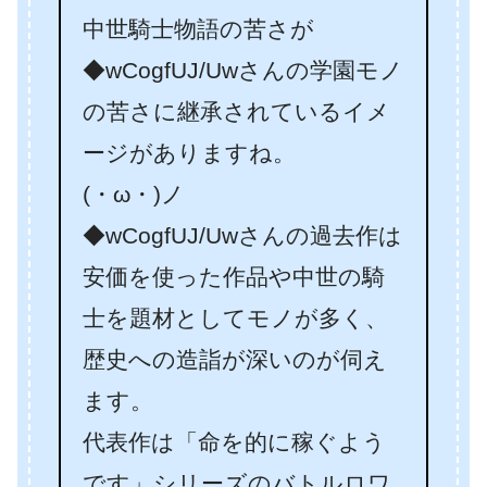
中世騎士物語の苦さが
◆wCogfUJ/Uwさんの学園モノ
の苦さに継承されているイメ
ージがありますね。
(・ω・)ノ
◆wCogfUJ/Uwさんの過去作は
安価を使った作品や中世の騎
士を題材としてモノが多く、
歴史への造詣が深いのが伺え
ます。
代表作は「命を的に稼ぐよう
です」シリーズのバトルロワ