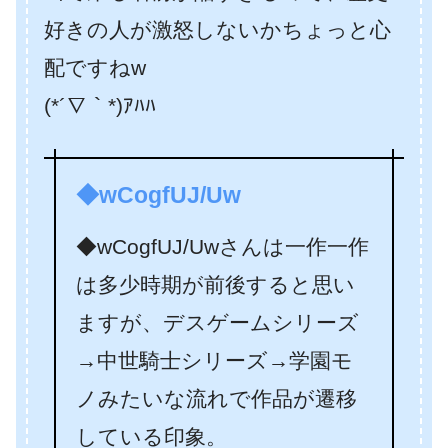
好きの人が激怒しないかちょっと心
配ですねw
(*´∇｀*)ｱﾊﾊ
◆wCogfUJ/Uw
◆wCogfUJ/Uwさんは一作一作
は多少時期が前後すると思い
ますが、デスゲームシリーズ
→中世騎士シリーズ→学園モ
ノみたいな流れで作品が遷移
している印象。