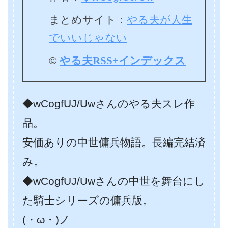
まとめサイト：
やる夫が人生
でいいじゃない
©
やる夫RSS+インデックス
◆wCogfUJ/Uwさんのやる夫スレ作
品。
安価ありの中世傭兵物語。長編完結済
み。
◆wCogfUJ/Uwさんの中世を舞台にし
た騎士シリーズの傭兵版。
(・ω・)ノ