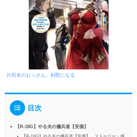
片田舎のおっさん、剣聖になる
目次
【R-18G】やる夫の傭兵道【安価】
【R-18G】やる夫の傭兵道【安価】 ストーリー・感