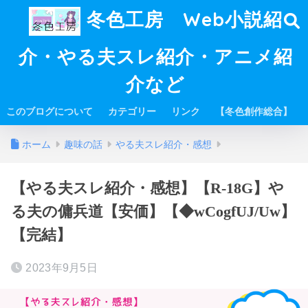
冬色工房 Web小説紹
介・やる夫スレ紹介・アニメ紹
介など
このブログについて
カテゴリー
リンク
【冬色創作総合】
ホーム
趣味の話
やる夫スレ紹介・感想
【やる夫スレ紹介・感想】【R-18G】や
る夫の傭兵道【安価】【◆wCogfUJ/Uw】
【完結】
2023年9月5日