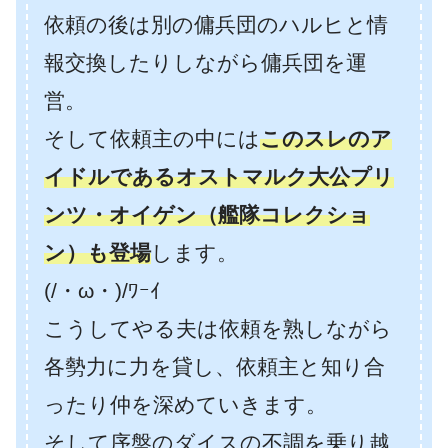
依頼の後は別の傭兵団のハルヒと情
報交換したりしながら傭兵団を運
営。
そして依頼主の中には
このスレのア
イドルであるオストマルク大公プリ
ンツ・オイゲン（艦隊コレクショ
ン）も登場
します。
(/・ω・)/ﾜｰｲ
こうしてやる夫は依頼を熟しながら
各勢力に力を貸し、依頼主と知り合
ったり仲を深めていきます。
そして序盤のダイスの不調を乗り越