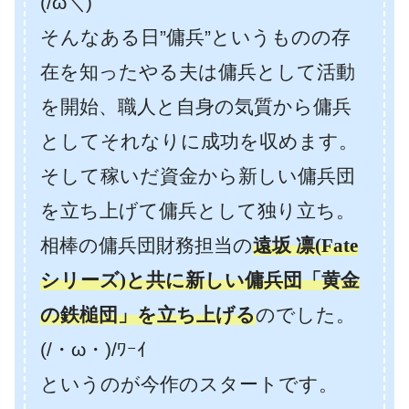
(/ω＼)
そんなある日”傭兵”というものの存
在を知ったやる夫は傭兵として活動
を開始、職人と自身の気質から傭兵
としてそれなりに成功を収めます。
そして稼いだ資金から新しい傭兵団
を立ち上げて傭兵として独り立ち。
相棒の傭兵団財務担当の
遠坂 凛(Fate
シリーズ)と共に新しい傭兵団「黄金
の鉄槌団」を立ち上げる
のでした。
(/・ω・)/ﾜｰｲ
というのが今作のスタートです。