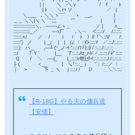
|｜ ゝ ＼ -＼∨ / ｲ ﾄ 
| ﾄ ＼ｨﾍ ソ ／ | | ＼
＼___ ､ ＼＼ヽ￣´ ヽ __,. | |＼ 
＿＿ ＼＼|＼ ＼ ￣二 ’´´ | | ＼
::::::::::::::::::＼, ――‐∠ヽ＿ ／ | ∧__＞’´::.::.::.::.:
::::::::::::::_／ ―ｯ厂 ､＼ｰ- ＜::.::/ /.::.::.::.::.::.::.::.::.::
:::::::∧/ ／ / ｌ ｌ ﾄ ）//「＼::V /::.:,′::.::.::.::.::.::.:
::::::′冫 ／ | _｣ | | |∠〈〈仆:::::ﾏ ／.::./::.::.::.::.::.::.:
:::::| ハ _ ,―┴ぐ_ノ-ｲ‐’::.::/ﾌ┘|::|/ /´::.::./::.::.:: -―
:::/ 7 Ｙ´ |__ 了::.::.//z_r‐ﾚ’／.::.:::./ ﾚ’´::.::.::.::.::.::.::.::.
〈| / ＼ -―{_ ￣|_::.::ﾚ燈}彡ｲ::.::.::.::./ /::.::.::.::.::.::.::.::.::.::
├く ＜__ | ＼｢::.:_ｊ ゞ ‘´〕/::.:／〈 〈::.::.::.::.::.::.::.::.::.
｜ > 下 ＿ ＼ ｊ::.:ﾉ / 〔/ ＿＼＼::.::.::.::.::.::.::.::.::.::
【R-18G】やる夫の傭兵道
【安価】