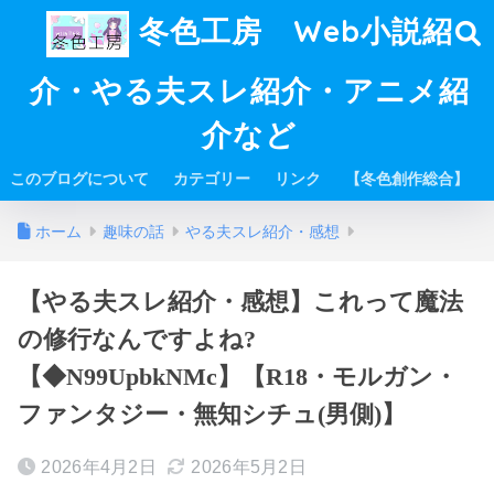
冬色工房 Web小説紹
介・やる夫スレ紹介・アニメ紹
介など
このブログについて
カテゴリー
リンク
【冬色創作総合】
ホーム
趣味の話
やる夫スレ紹介・感想
【やる夫スレ紹介・感想】これって魔法
の修行なんですよね?
【◆N99UpbkNMc】【R18・モルガン・
ファンタジー・無知シチュ(男側)】
2026年4月2日
2026年5月2日