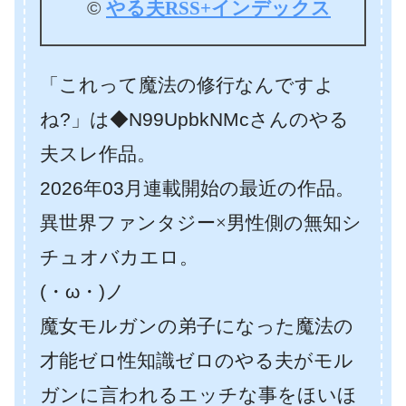
©
やる夫RSS+インデックス
「これって魔法の修行なんですよ
ね?」は◆N99UpbkNMcさんのやる
夫スレ作品。
2026年03月連載開始の最近の作品。
異世界ファンタジー×男性側の無知シ
チュオバカエロ。
(・ω・)ノ
魔女モルガンの弟子になった魔法の
才能ゼロ性知識ゼロのやる夫がモル
ガンに言われるエッチな事をほいほ