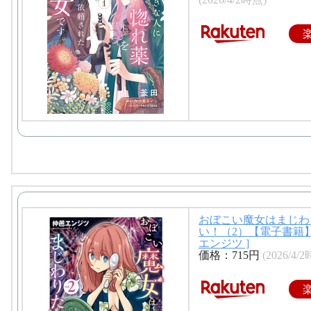
おぼこい魔女はまじわ
い！（2）【電子書籍】
エンジツ ]
価格：715円
(2026/4/