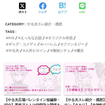
LINE
ポスト
シェア
はてブ
CATEGORY :
やる夫スレ紹介・感想
TAGS :
R18
えっちなお話
オリジナル作品
ギャグ・コメディ
ハーレム
ファンタジー
やる夫
人外ヒロイン
無知シチュ
魔女
【やる夫広場バレンタイン短編祭・
【やる夫スレ紹介・感想
紹介】黒鉄アルトは幼馴染と関係を
テン【タカリ】【女神転