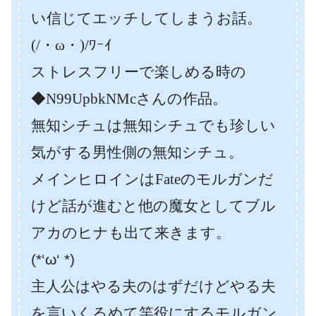
い信じてエッチしてしまうお話。
(/・ω・)/ﾜｰｲ
ストレスフリーで楽しめる時の
◆N99UpbkNMcさんの作品。
無知シチュは無知シチュでも珍しい
気がする男性側の無知シチュ。
メインヒロインはFateのモルガンだ
けど話が進むと他の魔女としてブル
アカのヒナも出て来きます。
(*‘ω‘ *)
主人公はやる夫のはずだけどやる夫
を言いくるめて竿役にするモルガン