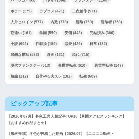
ハーレム
(465)
バトル
(1098)
ファンタジー
(1100)
ホラー
(175)
ラブコメ
(471)
二次創作
(531)
人外ヒロイン
(577)
内政
(378)
冒険
(759)
冒険者
(358)
勘違い
(161)
学園
(550)
安価
(443)
完結済み
(380)
小説
(692)
性転換
(159)
恋愛
(426)
日常
(132)
残酷な描写
(533)
漫画
(131)
現代
(715)
現代ファンタジー
(513)
異世界転生
(610)
異世界転移
(147)
短編
(212)
自作やる夫スレ
(182)
転生
(609)
ピックアップ記事
【2026年07月】冬色工房 人気記事TOP10【月間アクセスランキング】
【おすすめ作品まとめ】
【動画投稿】冬色が投稿した動画【2026/07】【ニコニコ動画・