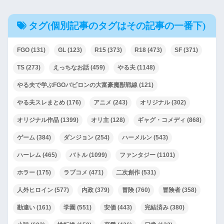
タグ(個別記事のタグはその記事の一番下)
FGO
(131)
GL
(123)
R15
(373)
R18
(473)
SF
(371)
TS
(273)
えっちなお話
(459)
やる夫
(1148)
やる夫で学ぶFGOバビロンの大富豪魔獣戦線
(121)
やる夫スレまとめ
(176)
アニメ
(243)
オリジナル
(302)
オリジナル作品
(1399)
オリ主
(128)
ギャグ・コメディ
(868)
ゲーム
(384)
ダンジョン
(254)
ハーメルン
(543)
ハーレム
(465)
バトル
(1099)
ファンタジー
(1101)
ホラー
(175)
ラブコメ
(471)
二次創作
(531)
人外ヒロイン
(577)
内政
(379)
冒険
(760)
冒険者
(358)
勘違い
(161)
学園
(551)
安価
(443)
完結済み
(380)