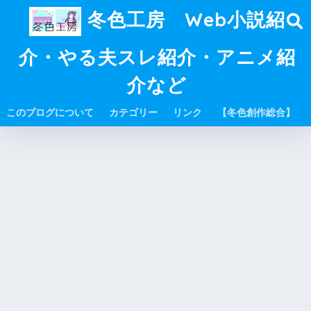
冬色工房 Web小説紹
介・やる夫スレ紹介・アニメ紹
介など
このブログについて
カテゴリー
リンク
【冬色創作総合】