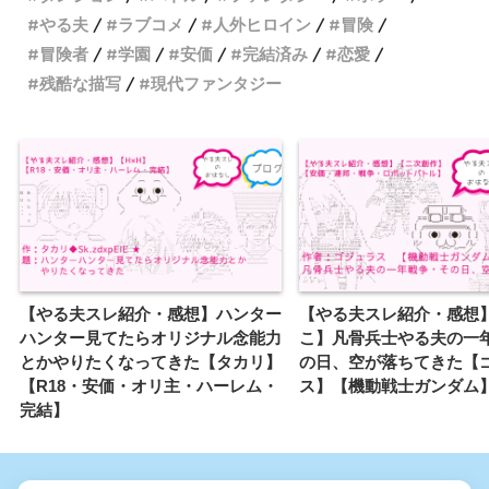
やる夫
ラブコメ
人外ヒロイン
冒険
冒険者
学園
安価
完結済み
恋愛
残酷な描写
現代ファンタジー
【やる夫スレ紹介・感想】ハンター
【やる夫スレ紹介・感想】
ハンター見てたらオリジナル念能力
こ】凡骨兵士やる夫の一
とかやりたくなってきた【タカリ】
の日、空が落ちてきた【
【R18・安価・オリ主・ハーレム・
ス】【機動戦士ガンダム
完結】