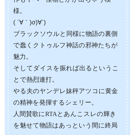
様。
( ´∀｀)σ)∀`)
ブラックソウルと同様に物語の裏側
で蠢くクトゥルフ神話の邪神たちが
魅力。
そしてダイスを振れば出るというこ
とで熱烈連打。
やる夫のヤンデレ妹秤アツコに黄金
の精神を発揮するシェリー。
人間賛歌にRTAとあんこスレの輝き
を魅せて物語はあっという間に終局