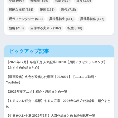
小説
(693)
性転換
(159)
恋愛
(426)
日常
(133)
残酷な描写
(534)
漫画
(131)
現代
(715)
現代ファンタジー
(513)
異世界転生
(611)
異世界転移
(147)
短編
(213)
自作やる夫スレ
(182)
転生
(610)
ピックアップ記事
【2026年07月】冬色工房 人気記事TOP10【月間アクセスランキング】
【おすすめ作品まとめ】
【動画投稿】冬色が投稿した動画【2026/07】【ニコニコ動画・
YouTube】
【2026年夏アニメ】紹介・感想まとめ一覧
【やる夫スレ紹介・感想】やる夫広場 2026年GWプチ短編祭 紹介まと
め
【やる夫スレ十選 2026年2月】人気作品まとめ＆紹介記事一覧