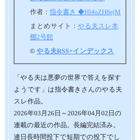
作者：
指令書き ◆Hl4oZH8ejM
まとめサイト：
やる夫スレ本
棚2号館
©
やる夫RSS+インデックス
「やる夫は悪夢の世界で答えを探す
ようです」は指令書きさんのやる夫
スレ作品。
2026年03月26日～2026年04月02日の
連載の
最近の作品。長編完結済み。
連日長時間投下で短期での投下でし