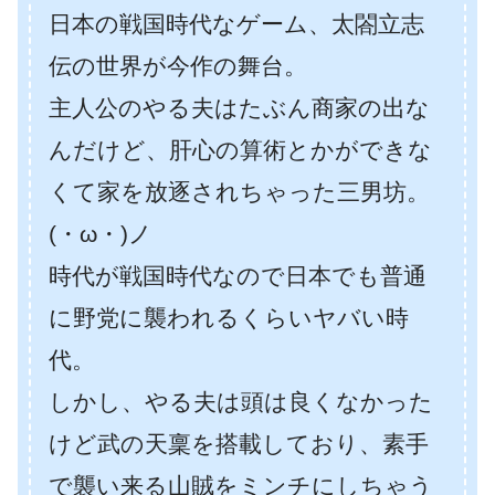
日本の戦国時代なゲーム、太閤立志
伝の世界が今作の舞台。
主人公のやる夫はたぶん商家の出な
んだけど、肝心の算術とかができな
くて家を放逐されちゃった三男坊。
(・ω・)ノ
時代が戦国時代なので日本でも普通
に野党に襲われるくらいヤバい時
代。
しかし、やる夫は頭は良くなかった
けど武の天稟を搭載しており、素手
で襲い来る山賊をミンチにしちゃう