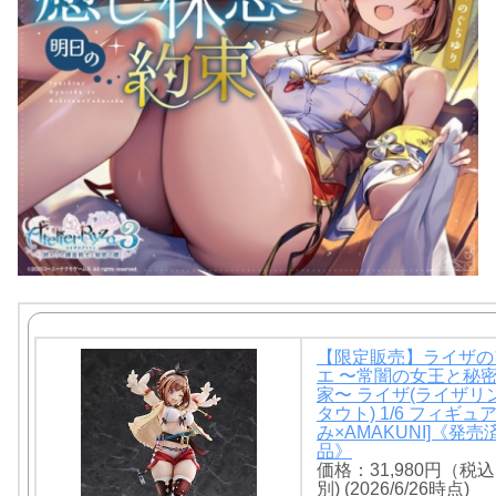
【限定販売】ライザの
エ 〜常闇の女王と秘
家〜 ライザ(ライザリ
タウト) 1/6 フィギュ
み×AMAKUNI]《発
品》
価格：31,980円（税
別) (2026/6/26時点)