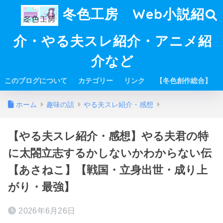
冬色工房 Web小説紹
介・やる夫スレ紹介・アニメ紹
介など
このブログについて
カテゴリー
リンク
【冬色創作総合】
ホーム
趣味の話
やる夫スレ紹介・感想
【やる夫スレ紹介・感想】やる夫君の特
に太閤立志するかしないかわからない伝
【あさねこ】【戦国・立身出世・成り上
がり・最強】
2026年6月26日