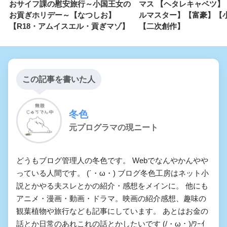
おサイフ課の慰安旅行～小国王女の
マス 【ヘタレキャベツ】
お貢ぎホリデー～【なつしお】
ルマスター】【富豪】【
【R18・アムイスエル・貢ぎマゾ】
【二次創作】
この記事を書いた人
冬色
元プログラマの現ニート
どうもブログ管理人の冬色です。 Webでなんやかんやや
っている人間です。 (´・ω・) ブログ冬色工房はネット小
説とかやる夫スレとかの紹介・感想をメインに。 他にも
アニメ・漫画・動画・ドラマ。映画の紹介感想、趣味の
観葉植物や旅行なども記事にしています。 あとはお金の
話とか日常のあれこれの話とかしたいです (/・ω・)/ﾜｰｲ