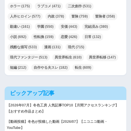
ホラー
(175)
ラブコメ
(471)
二次創作
(531)
人外ヒロイン
(577)
内政
(378)
冒険
(759)
冒険者
(358)
勘違い
(161)
学園
(550)
安価
(443)
完結済み
(380)
小説
(692)
性転換
(159)
恋愛
(426)
日常
(132)
残酷な描写
(533)
漫画
(131)
現代
(715)
現代ファンタジー
(513)
異世界転生
(610)
異世界転移
(147)
短編
(212)
自作やる夫スレ
(182)
転生
(609)
ピックアップ記事
【2026年07月】冬色工房 人気記事TOP10【月間アクセスランキング】
【おすすめ作品まとめ】
【動画投稿】冬色が投稿した動画【2026/07】【ニコニコ動画・
YouTube】