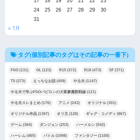
17
18
19
20
21
22
23
24
25
26
27
28
29
30
31
« 7月
タグ(個別記事のタグはその記事の一番下)
FGO
(131)
GL
(123)
R15
(372)
R18
(473)
SF
(371)
TS
(273)
えっちなお話
(459)
やる夫
(1147)
やる夫で学ぶFGOバビロンの大富豪魔獣戦線
(121)
やる夫スレまとめ
(176)
アニメ
(243)
オリジナル
(301)
オリジナル作品
(1397)
オリ主
(128)
ギャグ・コメディ
(867)
ゲーム
(384)
ダンジョン
(253)
ハーメルン
(542)
ハーレム
(465)
バトル
(1098)
ファンタジー
(1100)