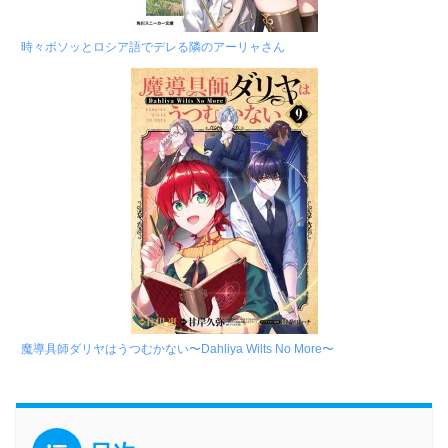
時々ボソッとロシア語でデレる隣のアーリャさん
魔導具師ダリヤはうつむかない〜Dahliya Wilts No More〜