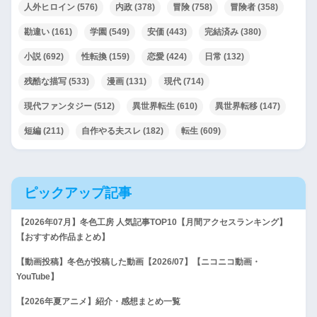
人外ヒロイン
(576)
内政
(378)
冒険
(758)
冒険者
(358)
勘違い
(161)
学園
(549)
安価
(443)
完結済み
(380)
小説
(692)
性転換
(159)
恋愛
(424)
日常
(132)
残酷な描写
(533)
漫画
(131)
現代
(714)
現代ファンタジー
(512)
異世界転生
(610)
異世界転移
(147)
短編
(211)
自作やる夫スレ
(182)
転生
(609)
ピックアップ記事
【2026年07月】冬色工房 人気記事TOP10【月間アクセスランキング】
【おすすめ作品まとめ】
【動画投稿】冬色が投稿した動画【2026/07】【ニコニコ動画・
YouTube】
【2026年夏アニメ】紹介・感想まとめ一覧