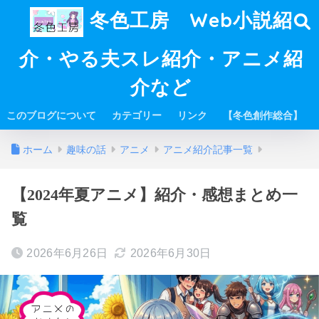
冬色工房 Web小説紹
介・やる夫スレ紹介・アニメ紹
介など
このブログについて
カテゴリー
リンク
【冬色創作総合】
ホーム
趣味の話
アニメ
アニメ紹介記事一覧
【2024年夏アニメ】紹介・感想まとめ一
覧
2026年6月26日
2026年6月30日