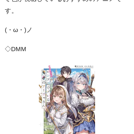
す。
(・ω・)ノ
◇DMM