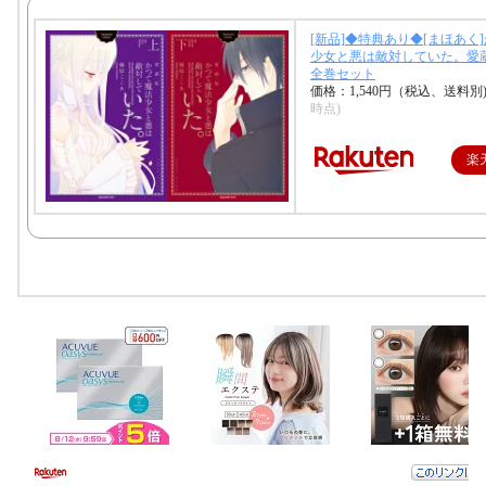
[新品]◆特典あり◆[まほあく
少女と悪は敵対していた。愛蔵
全巻セット
価格：1,540円（税込、送料別
時点)
楽