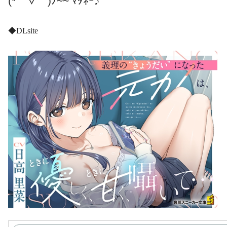
(*￣▽￣)ﾉ~~ ﾏﾀﾈｰ♪
◆DLsite