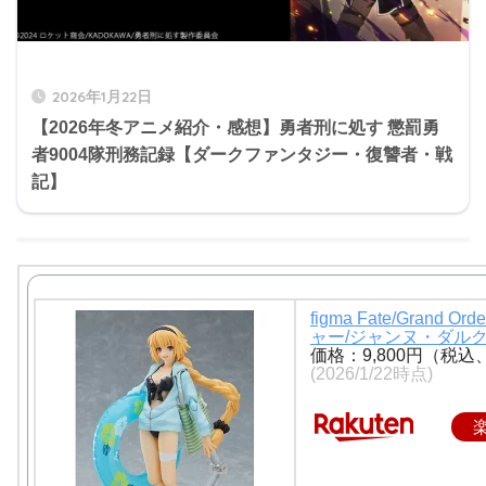
2026年1月22日
【2026年冬アニメ紹介・感想】勇者刑に処す 懲罰勇
者9004隊刑務記録【ダークファンタジー・復讐者・戦
記】
figma Fate/Grand Or
ャー/ジャンヌ・ダル
価格：9,800円（税込
(2026/1/22時点)
◆PxpsTgDRu.★