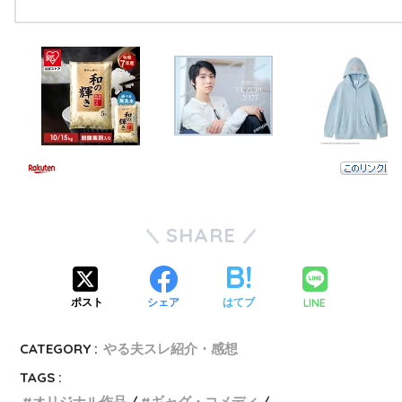
続きのないチラシの裏
☆凜男友達シリーズ二次創作
SHARE
☆凜冒険者シリーズ二次創作
LINE
ポスト
シェア
はてブ
CATEGORY :
やる夫スレ紹介・感想
TAGS :
オリジナル作品
ギャグ・コメディ