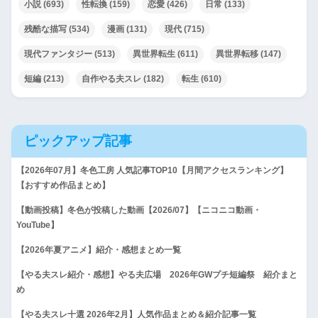
小説
(693)
性転換
(159)
恋愛
(426)
日常
(133)
残酷な描写
(534)
漫画
(131)
現代
(715)
現代ファンタジー
(513)
異世界転生
(611)
異世界転移
(147)
短編
(213)
自作やる夫スレ
(182)
転生
(610)
ピックアップ記事
【2026年07月】冬色工房 人気記事TOP10【月間アクセスランキング】
【おすすめ作品まとめ】
【動画投稿】冬色が投稿した動画【2026/07】【ニコニコ動画・
YouTube】
【2026年夏アニメ】紹介・感想まとめ一覧
【やる夫スレ紹介・感想】やる夫広場 2026年GWプチ短編祭 紹介まと
め
【やる夫スレ十選 2026年2月】人気作品まとめ＆紹介記事一覧