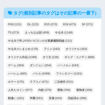
タグ(個別記事のタグはその記事の一番下)
FGO
(131)
GL
(123)
R15
(373)
R18
(473)
SF
(371)
TS
(273)
えっちなお話
(459)
やる夫
(1148)
やる夫で学ぶFGOバビロンの大富豪魔獣戦線
(121)
やる夫スレまとめ
(176)
アニメ
(243)
オリジナル
(302)
オリジナル作品
(1399)
オリ主
(128)
ギャグ・コメディ
(868)
ゲーム
(384)
ダンジョン
(254)
ハーメルン
(543)
ハーレム
(465)
バトル
(1099)
ファンタジー
(1101)
ホラー
(175)
ラブコメ
(471)
二次創作
(531)
人外ヒロイン
(577)
内政
(379)
冒険
(760)
冒険者
(358)
勘違い
(161)
学園
(551)
安価
(443)
完結済み
(380)