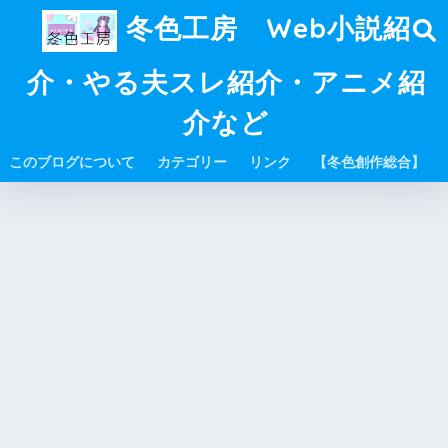
冬色工房 Web小説紹
介・やる夫スレ紹介・アニメ紹
介など
このブログについて
カテゴリー
リンク
【冬色創作総合】