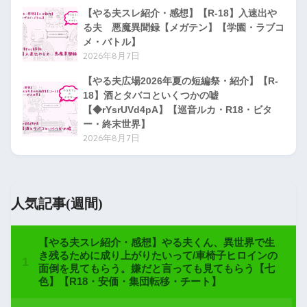
【やる夫スレ紹介・感想】【R-18】入速出や
る夫 悪魔異聞録【メガテン】【学園・ラブコ
メ・バトル】
2026年8月7日
【やる夫広場2026年夏の短編祭・紹介】【R-
18】酒とタバコといくつかの嘘
【◆rYsrUVd4pA】【巡音ルカ・R18・ビタ
ー・終末世界】
2026年8月7日
人気記事(週間)