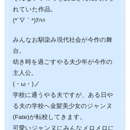
れていた作品。
(*´∇｀*)ｱﾊﾊ
みんなお馴染み現代社会が今作の舞
台。
幼き時を過ごすやる夫少年が今作の
主人公。
(・ω・)ノ
学校に通うやる夫ですが、ある日や
る夫の学校へ金髪美少女のジャンヌ
(Fate)が転校してきます。
可愛いジャンヌにみんなメロメロに