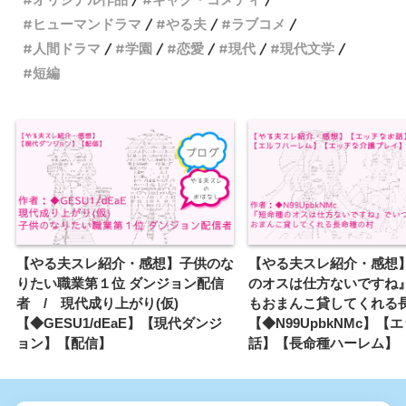
ヒューマンドラマ
やる夫
ラブコメ
人間ドラマ
学園
恋愛
現代
現代文学
短編
【やる夫スレ紹介・感想】子供のな
【やる夫スレ紹介・感想
りたい職業第１位 ダンジョン配信
のオスは仕方ないですね
者 / 現代成り上がり(仮)
もおまんこ貸してくれる
【◆GESU1/dEaE】【現代ダンジ
【◆N99UpbkNMc】【
ョン】【配信】
話】【長命種ハーレム】