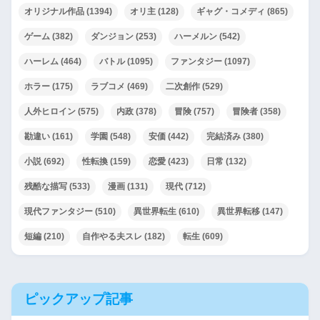
オリジナル作品
(1394)
オリ主
(128)
ギャグ・コメディ
(865)
ゲーム
(382)
ダンジョン
(253)
ハーメルン
(542)
ハーレム
(464)
バトル
(1095)
ファンタジー
(1097)
ホラー
(175)
ラブコメ
(469)
二次創作
(529)
人外ヒロイン
(575)
内政
(378)
冒険
(757)
冒険者
(358)
勘違い
(161)
学園
(548)
安価
(442)
完結済み
(380)
小説
(692)
性転換
(159)
恋愛
(423)
日常
(132)
残酷な描写
(533)
漫画
(131)
現代
(712)
現代ファンタジー
(510)
異世界転生
(610)
異世界転移
(147)
短編
(210)
自作やる夫スレ
(182)
転生
(609)
ピックアップ記事