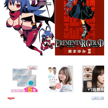
出られない部屋
今時珍しいテンプレ神様転生
ゴブリンに転生したやる夫の
異世界生活
やる夫は異世界から呼ばれた
赤ちゃんガチャ引換券だった
シロスケェ！
どけ！ 俺は響のお兄ちゃん
だぞ！
この恋姫に一番戸惑っている
のはやる夫なんだよね