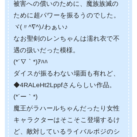
被害への償いのために、魔族族滅の
ために超パワーを振るうのでした。
ヾ(〃^∇^)ﾉわぁい♪
なお聖剣のレンちゃんは濡れ衣で不
遇の扱いだった模様。
(*´∇｀*)ｱﾊﾊ
ダイスが振るわない場面も有れど、
◆4RALeHt2Lppfさんらしい作品。
(*´ー｀*)
魔王がラハールちゃんだったり女性
キャラクターはそこそこ登場するけ
ど、敵対しているライバルポジのシ