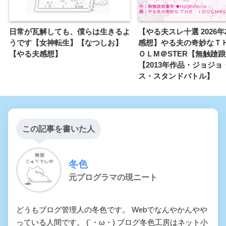
るんや、ランス世界や！
冒険者学園に行け…鬼龍のよ
日常が瓦解しても、僕らは生きるよ
【やる夫スレ十選 2026
うです【女神転生】【なつしお】
感想】やる夫の奇妙なＴＨ
うに…
【やる夫感想】
ＯＬM＠STER【無触蹌
【2013年作品・ジョジョ
許せなかった…やる夫が召喚
ス・スタンドバトル】
獣だなんて…！！！
コズミック・イラは地獄なん
だ、悔しいだろうが仕方ない
この記事を書いた人
んだ
冬色
NARUTOを超えたYARUO
元プログラマの現ニート
怒らないで下さいね。小さい
男ってモテないじゃないです
どうもブログ管理人の冬色です。 Webでなんやかんやや
っている人間です。 (´・ω・) ブログ冬色工房はネット小