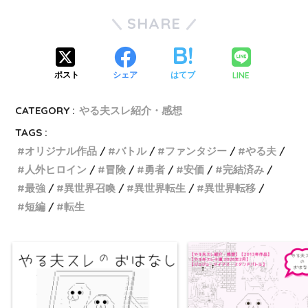
SHARE
屋根ゴミ転生ペルソナぶらり
旅
LINE
ポスト
シェア
はてブ
毒舌やる夫の異世界成り上が
CATEGORY :
やる夫スレ紹介・感想
り冒険譚
TAGS :
生体ロストロギアやる夫
オリジナル作品
バトル
ファンタジー
やる夫
人外ヒロイン
冒険
勇者
安価
完結済み
なんだって悪魔なんか飼って
最強
異世界召喚
異世界転生
異世界転移
るんだよ（カカカッ
短編
転生
まだ兎が漂白しただけでISは
これからやん
やる夫の設定に心当たりがあ