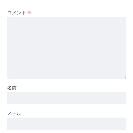
俺たちシンジがゲンドウを支
コメント
※
える……ある意味”最強”だ
赤龍帝なら女体化に付したよ
ウォッチメン 誰がムテキを見
張るのか?
凌辱することだけを目的とし
て建築された究極の宿屋
名前
やる夫が世界を…救う!勇者を
超えた勇者……それがやる夫
メール
です
うぁぁぁ、バージルがフォー