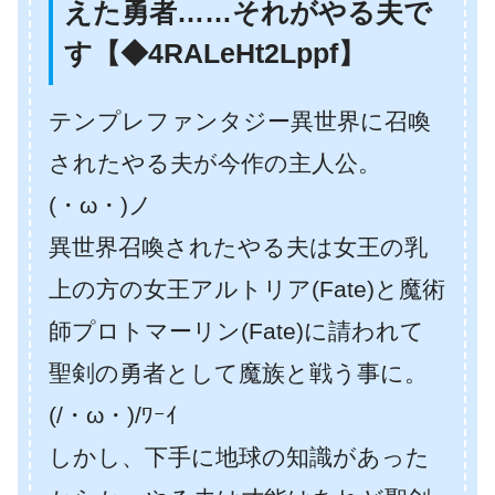
えた勇者……それがやる夫で
す【◆4RALeHt2Lppf】
テンプレファンタジー異世界に召喚
されたやる夫が今作の主人公。
(・ω・)ノ
異世界召喚されたやる夫は女王の乳
上の方の女王アルトリア(Fate)と魔術
師プロトマーリン(Fate)に請われて
聖剣の勇者として魔族と戦う事に。
(/・ω・)/ﾜｰｲ
しかし、下手に地球の知識があった