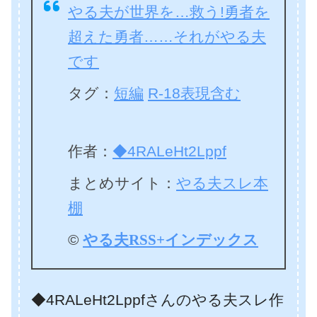
やる夫が世界を…救う!勇者を
超えた勇者……それがやる夫
です
タグ：
短編
R-18表現含む
作者：
◆4RALeHt2Lppf
まとめサイト：
やる夫スレ本
棚
©
やる夫RSS+インデックス
◆4RALeHt2Lppfさんのやる夫スレ作