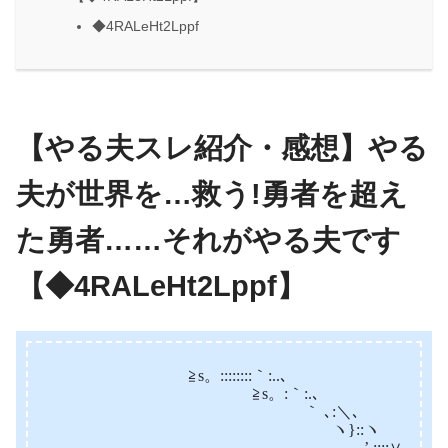
◆4RALeHt2Lppf
【やる夫スレ紹介・感想】やる
夫が世界を…救う!勇者を超え
た勇者……それがやる夫です
【◆4RALeHt2Lppf】
‭‭ ≧s。::::::::｀:..､‬‬
‭‭ ≧s。:｀:.､‬‬
‭‭ ｀ ､:＼､‬‬
‭‭ ヽ}::ヽ‬‬
‭‭ ’,::::∨‬‬