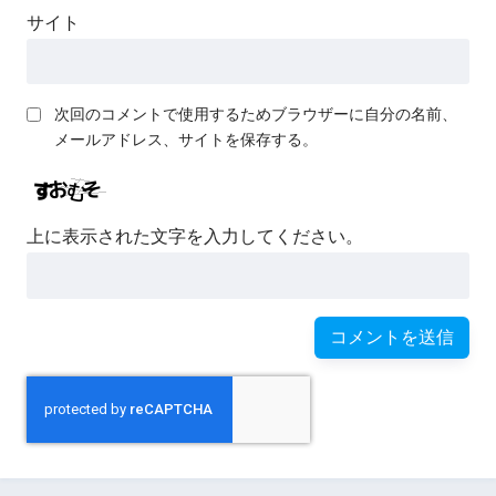
スエッジを異世界で振り回し
サイト
てる
次回のコメントで使用するためブラウザーに自分の名前、
メールアドレス、サイトを保存する。
【あんこ】ラノベみたいな学
校に受かった！【R-18】
上に表示された文字を入力してください。
【R18】できる夫の女神転生
學園紀【安価】
【R-18】やらない夫は異世界
転移させられるようです【安
価・あんこ】