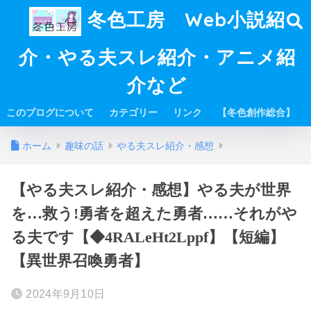
冬色工房 Web小説紹
介・やる夫スレ紹介・アニメ紹
介など
このブログについて
カテゴリー
リンク
【冬色創作総合】
ホーム
趣味の話
やる夫スレ紹介・感想
【やる夫スレ紹介・感想】やる夫が世界
を…救う!勇者を超えた勇者……それがや
る夫です【◆4RALeHt2Lppf】【短編】
【異世界召喚勇者】
2024年9月10日