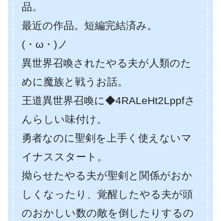
品。
最近の作品。短編完結済み。
(・ω・)ノ
異世界召喚されたやる夫が人類のた
めに魔族と戦うお話。
王道異世界召喚に◆4RALeHt2Lppfさ
んらしい味付け。
勇者なのに聖剣を上手く使えないマ
イナススタート。
拗らせたやる夫が聖剣と関係がおか
しくなったり、覚醒したやる夫が頭
のおかしい数の敵を倒したりするの