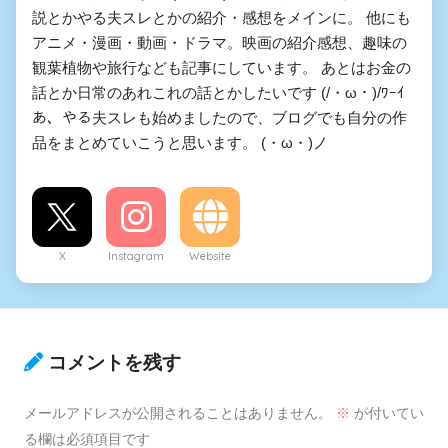
か
説とかやる夫スレとかの紹介・感想をメインに。 他にも
アニメ・漫画・動画・ドラマ。映画の紹介感想、趣味の
悪役憑依転生
観葉植物や旅行なども記事にしています。 あとはお金の
話とか日常のあれこれの話とかしたいです (/・ω・)/ﾜｰｲ
53から脱却したいやる夫
あ、やる夫スレも始めましたので、ブログでも自分の作
ヤルー・ポッターと賢者の石
品をまとめていこうと思います。 (・ω・)ノ
ヒーローアカデミアの門を開
けろ！完全なるドラゴンの誕
X
Instagram
Website
生だっ
異世界やる夫さん
VRゲームみたいなもんデスゲ
コメントを残す
ームするだけの道具やんけ、
メールアドレスが公開されることはありません。
※
が付いてい
なに吟遊GMしとんねん
る欄は必須項目です