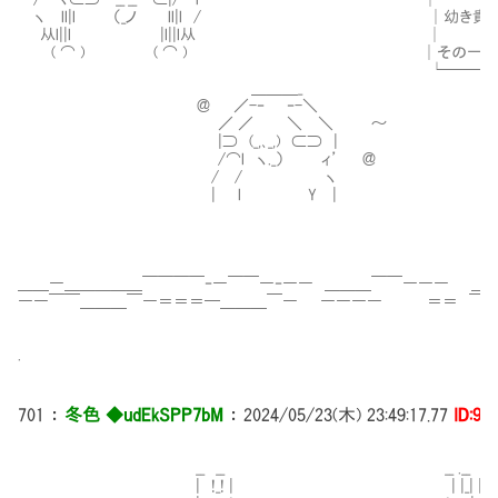
ヽ ll|l （_ノ ll|l / │幼き貴様が我
从l||l |l||l
( ⌒ ) ( ⌒ ) │その一つ目の扉
└──────────
＿＿＿_
＠ ／-‐ ‐-＼
／ ／ ＼ ＼ ～
|⊃ (_,､_,) ⊂⊃ |
/⌒l ヽ._） ィ’ ＠
/ / ヽ
| l Y |
＿＿―＿＿＿＿＿￣￣￣￣‐―￣￣―‐―― ＿＿＿￣￣――― ＿
――￣￣＿＿＿￣―＝＝＝━＿＿＿￣― ―――― ＝＝ ￣―
.
701
：
冬色 ◆udEkSPP7bM
：
2024/05/23(木) 23:49:17.77
ID:9i
__ __ __ .__
| !_! | | |_| |