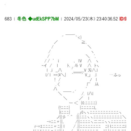
.
683
：
冬色 ◆udEkSPP7bM
：
2024/05/23(木) 23:40:36.52
ID:9i
＿＿_
´ ｀ヾ}
／ ≧､
/ ＼
/ ヽ
/ ＼ ',
/ / ′ ｉ ､ ｌV ∧ ヽ
ｰイ / l ﾄ､ _ 斗 V ∧ ﾄヽ
l ,ｉ __八 Ⅳ ´＿＿__V 刄∧.l
l/ l ==ヌ＼| ｀￣￣´ V_」 .l …ふっ
Ⅳ! / ﾉ l
. 〈 厂 从
八 , ′ Ⅳ
＼ ￣￣ ´ /. l八l
＼ ／ l
ー ＜ {0.ﾆﾆﾆﾆ}
{!ﾆﾆﾆ| |ﾆﾆﾆﾆﾆL
|lﾆﾆﾆ| _.」0ヽヽﾆﾆﾆﾆﾆﾆﾆﾆﾆﾆﾆヽ
ノ||彡 ´ ＾ ||ﾆﾆﾆヽヽﾆﾆﾆﾆﾆﾆﾆﾆﾆﾆﾆ＼
-=ﾆﾆ〃||､ /||ﾆﾆﾆﾆヽ二二ﾆヽヽﾆﾆﾆﾆﾆﾆ|
r-=ｴﾆﾆﾆﾆ〃ﾆ|| ｌ / .||ﾆﾆﾆﾆﾆﾆﾆﾆⅧﾆｌ ｌﾆﾆﾆﾆニl