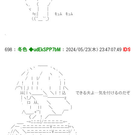
ヽ, （ ,/
ヾ | |
≒;| | ｷｭﾑ ｷｭﾑ
(.（"＿｀ﾞ_）
.
698
：
冬色 ◆udEkSPP7bM
：
2024/05/23(木) 23:47:07.49
ID:9i
_＿＿
､丶` ｀丶､
／ / / ヽ ＼
/ l l/ l ', ，
/ ! l l | l
/⌒l｜_l l l ､ l ｜ l＼
从| l ヽ_＿＿_＼ ＼ l ! 込 できる夫よ…気を付けるのだぞ！
| ヽ!_ﾉ＼ ｀'''────z
'. lｺ 从､ ＼ ＼
l l l ＼ }
∧＿__､+'"l ＼ /￣
《 ／ ! ／￣￣￣
_＿_ -=ﾆﾆニ|/ニニニニニ=- _
／─ ､ニニニニニニニVニニニニl=ヽ
，//＼ ＼ニニニニニﾆﾆVニニニﾆl/ ‘，