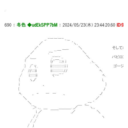
.
690
：
冬色 ◆udEkSPP7bM
：
2024/05/23(木) 23:44:20.60
ID:9i
_. -―――- ､.__
／ ｀ヽ､
／ ＿__ ＼ そしてボクも貴方に認めら
／ ,-‐ ﾞ´￣ ＼
.／,＿_ ,-―- ､ ＼ バビロンの
「 {r'ﾞ￣:::ﾊ i .ヽ.
} /´ヾ. ii:::::::::::::::i i ＼ ゴージャ
/ .iｿ::::ii ii:::::::::::::ﾉﾉ ﾍ.
/ i;::::::ii ヾ-‐ﾞ´´ ﾍ.
{ ヽノ' i.
i 、 }
{ ﾉ
ﾍ. ,. ‐ ― ― 、 ノ
＼ ／
＼ _. -‐ ´
ﾞ＞ ､_ ＿ ＿＿＿. _／￣ ￣ ヽ、
i ／ ￣￣ .／ ＼
/ / ヽ
/ ./
/ .i