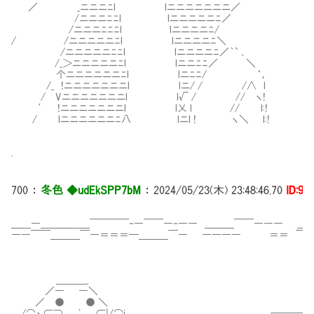
／ _ニニニﾆl lニニニニニニニ／
/ニニニﾆﾆl lニニニニニﾆ／
/ニニニﾆﾆﾆl lニニニニﾆ/
/ /ニニニニニﾆl lニニニニﾆ＼
/ニニニニニﾆﾆl lニニニニﾆ／｀` ､
/_＞ニニニニニﾆl lニニﾆﾆ／ ＼
个ニニニニニニﾆl lニﾆﾆ/ ‘，
/_ !ニニニニニニニl lニ/ / /∧ l
/ Vニニニニニニニl l√ / // ヽ!
′ !ニニニニニニニl l乂 l // l:!
/ lニニニニニニﾆ八 lニl ! ヽ＼ l:!
.
700
：
冬色 ◆udEkSPP7bM
：
2024/05/23(木) 23:48:46.70
ID:9i
＿＿―＿＿＿＿＿￣￣￣￣‐―￣￣―‐―― ＿＿＿￣￣――― ＿
――￣￣＿＿＿￣―＝＝＝━＿＿＿￣― ―――― ＝＝ ￣―
＿＿＿_
／― ―＼
／ ● ● ＼
/⌒ヽ⊂⊃ __'__ ⊂|/⌒i ┌─────