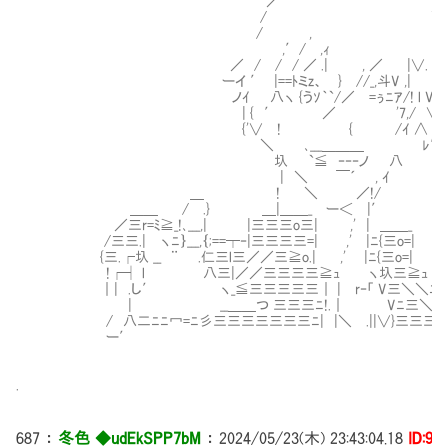
／
/ ＼
/ , ヽ
,′/ ,ｨ ､ ___ 
／ / / / ／ .| , ／Ⅳ |∨. ∧
ーイ ′ |==ﾄミz、Ⅳ} //_,斗V ,| Ⅳ 
ノｲ 八ヽ {うｿ｀`/／Ⅳ=ぅﾆｱ/! l V 
| { ′ ／ '7,/ ∨ 
{'∨ ! { /ｲ ∧ Ⅳ よし、できる夫
＼ ､___＿＿＿ Ⅳ ﾚ′
圦 `≦ ‐‐‐ノ 八 我からの
| ＼ ￣´ , ｲ
＿ ! ＼ ／!/ その間にゆっくり
＿＿ / .} ＿|＿＿_ ー＜ |′
／三r=ﾐ≧_!､___,| |三三三o三| ,' | ＿＿_ 
/三三.| ヽﾆ｝___,｛;==┬‐|三三三三=| ,' |ﾆ{三o=|
{三.┌圦 __ ¨ .仁三l三／／三≧o.| ,' |ﾆ{三o=|
!┌┤ l 八三|／／三三三三≧ｭ ヽ圦三≧ｭ
｜| .し′ ヽ_≦三三三三三｜ | r‐「 V三＼＼ﾆ≧
Ⅵ | __＿＿つ 三三三ﾆ!.｜ Ⅳ Vﾆ三＼＼三三≧
/ 八二ﾆﾆ冖=ﾆ彡三三三三三三三ﾆ| |＼ .||∨}三三三＞
ー′
.
687
：
冬色 ◆udEkSPP7bM
：
2024/05/23(木) 23:43:04.18
ID:9i