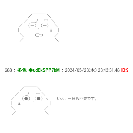
＿＿＿_
／ ＼
／ ＿,ﾉ ⌒ ＼
. ／ （一） （ー） ＼
. | ´ ij | …
＼ ⊂つ ／
／ ＼
.
688
：
冬色 ◆udEkSPP7bM
：
2024/05/23(木) 23:43:31.48
ID:9i
＿＿＿_
／ ＼
／ _,ﾉ ー ＼
／ （●） （●） ヽ いえ、一日も不要です。
| u. ' |
＼ - ― ／
／ ＼
.