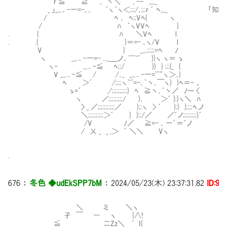
r ≦¨ ≧｀`'' ､｀丶＼ ,ﾞ-‐ ｀,,,,_
_ 」_,,.．-一=-､., ｀ヽ｀ヽ＜;;;/､;;;r ´ ﾍ,,,_ 
/ ﾍ ､ ﾍ;;Vﾍ{ ヽ
/ ﾊ ｀ヽVVﾍ }
. { ﾊ ＼Vﾍ l
. .{ }＝=- ､ヽ/V l
V } _,,.;;;;;=ﾍ ﾉ
ヽ _,,.．-一=- ..,,＿_ノ．''"~´ }}ヽ ヽ＝ ゝ
ヽ- ,,.．-≦ ﾍ;;/ }} } ;;;{_ {
V _,,.．-≦ / /､_ _,,.．-一='''"ヽ＞､}
ﾍ ＞´ /;;;;ヽ`''=-､｀丶､￣ヽ} }ﾍ＝- ，
ゝ=´ ./;;;;;;;;;;} ﾍ ≧丶､｀丶／ ﾉー 〈
ヽ ／;;;;;;;;;/ }､ ＞´ };}ヽ＼ ﾊ
〉 _ ／;;;;;;;;;;;／ };;ヽ > ´ };} };;;;ﾍ.ノ
＼;;;;;;;;;;＞´ } };;/／ ／´ノ;;;;;;;;;}´
/V ﾉ／ ≧=- ､ 一´＝´ノ
/ 乂 _ _ ,＞ ´ ＼＼ Vヽ
.
676
：
冬色 ◆udEkSPP7bM
：
2024/05/23(木) 23:37:31.82
ID:9i
＼ ミ ＼ヽ
孑 ￣ ― ヽ |∧!
≦ 二Zz＼ ′ｌ|