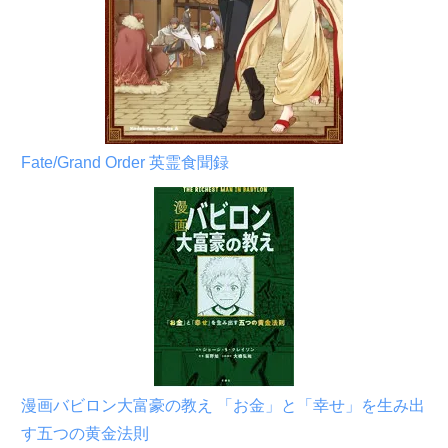
Fate/Grand Order 英霊食聞録
漫画バビロン大富豪の教え 「お金」と「幸せ」を生み出
す五つの黄金法則