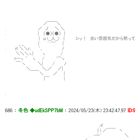
／￣￣＼
. ／ ノ ＼ ＼
. | （●）（●） |
| ｕ (__人__) | シッ！ 良い雰囲気だから黙ってい
_ __ | ｀ ⌒´ |
. ｒ( ＼＼r､ ‘， ﾉ
＼＼＼ヽ} ヽ /
r─ヽ ` ヽ / '⌒ヽ
￣｀ヽ ＼| / ﾉ
＼＿___ ＼_／ ／|
＼ ／ |
|￣ |
.
686
：
冬色 ◆udEkSPP7bM
：
2024/05/23(木) 23:42:47.97
ID:9i
,イ
{ ( ／￣￣ 丶
. -┴′ ＼