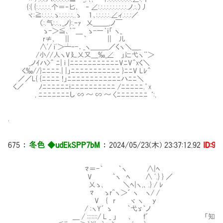
{:{ {:.:.:.:.:.个＝‐匕､ ‐ ∠:.:.:.:.:.:.:.:.:.:.ノ.:.）丿
ヾ:≧:.:.:.:.ゝ:.:.:.:.:..ゝ １､:.:.:.:.:.∠ィ.:.:.:／
（:.气:.:.､_ノ}:.ｰｧ 乂＿＿_,ノ￣
ゝ-＞≦､｀¨＿ ゝ-―｀ｉ「 ヽ_
r≠､ || ｀ || 儿
∧'/ iﾞ＞┴‐-．_ヽ＿＿__／くヽ＼＿_
/小//人ヽV廴乂又＿‰_∠Ⅵ」辷弋ヽ¨＞
_ノｲハ>＾ ﾆ| i |ﾆﾆﾆﾆﾆﾆﾆﾆﾆﾆﾆVﾆV＾xく＼
く‰//}ﾆﾆﾆﾆ.| |」ﾆﾆﾆﾆﾆﾆﾆﾆﾆﾆﾆ }ﾆﾆV Lﾚ＾
／／L{ {ﾆﾆﾆﾆ !」ﾆﾆﾆﾆﾆﾆﾆﾆﾆﾆﾆﾆハﾆﾆ＼
く／ ﾉﾆﾆﾆﾆﾆﾆiﾆﾆﾆﾆﾆﾆﾆﾆﾆﾆ /ﾆﾆﾆﾆﾆ.゜x
, ﾆﾆﾆﾆﾆﾆﾆし ∽ ～ ∽ ～ 〈ﾆﾆﾆﾆﾆﾆﾆ ‘:,
.
675
：
冬色 ◆udEkSPP7bM
：
2024/05/23(木) 23:37:12.92
ID:9i
ﾏ＝-｀ ｀ヽ ∧|ﾍ
V ｀ヽ ﾍ ∧ ﾞ.} } ／
乂ゝ､ ＼ﾍ|ヽ,､ .} / ﾚ
ﾏ ゝr^ヽ＞´ ヽ ヽ/ /
V { r ヾ ヽ y
/ :ヽY´ ゝ ｀弋ゞ｀ノ
＿ / :::::::/ L _ 」 ､ f´ 「知恵」が「