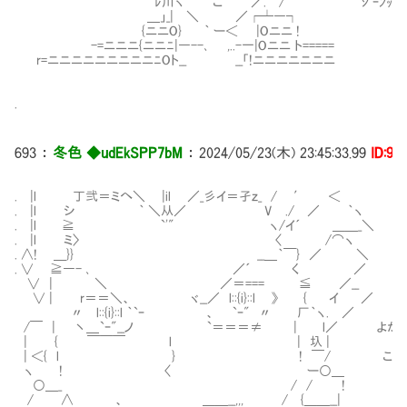
ﾚ川ヽ ｀￣こ￣´ ／.Ⅳ/ ｼﾞｰﾝｯ
＿」_| ＼ ／┌┴―┐
{ニニO} ｀ ー＜ |Oニニ !
-=ニニニ{ニニﾆ|―--､ ,..-一|Oニニ ト=====
r=ニニニニニニニニニﾆOト__ __「!ニニニニニニニ
.
693
：
冬色 ◆udEkSPP7bM
：
2024/05/23(木) 23:45:33.99
ID:9i
. |l 丁弐＝ミへ＼ |il ／_彡イ＝孑ｚ_ / ′ ＜
. |l シ ｀ ＼从／ V ./ ／ ｀ヽ
. |l ≧ `'" ヽ/イ´ ＿＿_＼
. |l ミ〉 〈 /⌒ヽ
. ∧! ＿}} __＿｀￣} ／ ＼
. ∨ ≧―- ､ ／´ く ／
∨ | ＼ ／＝=== ≦ ／__
∨ | r＝＝＼、 ヾ__／ l::{i}::l 》 { イ ／
Ⅵ 〃 l::{i}::l ｀`ｰ 、 `ｰ" 〃 厂｀ヽ. ／
/￣ | 丶＿`ｰ"__ノ `＝＝＝≠ | l／ よかろ
| { ￣￣￣ l | 圦 |
| ＜{ l } ! ￣/ これよりこの二つ
ヽ ! 〈 ー○＿
○＿_ / / !
/ ∧ 、 ＿＿__,,, / {＿＿__|