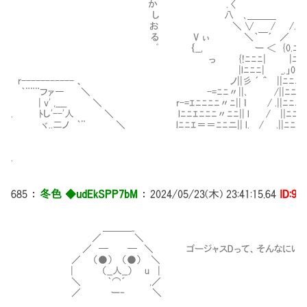
か . 〈 厂 
し 八 ､＿＿＿ ′ 
お ＼ ∨ / /. l八
る V ぃ ＼｀￣´ ／ l
ﾟ ｛__, ー ＜ {0.ﾆﾆﾆﾆ
っ {!ﾆﾆﾆ| |ﾆﾆﾆﾆ
|lﾆﾆﾆ| _.」0ヽヽﾆﾆﾆﾆﾆﾆ
r----------- 、 ノ||彡 ´ ＾ ||ﾆﾆﾆヽヽﾆﾆ
｀¨¨¨ファ― ＼ -=ﾆﾆ〃||､ /||ﾆﾆﾆﾆヽ二二
| v' ,____ ＼ r-=ｴﾆﾆﾆﾆ〃ﾆ|| ｌ / .||ﾆﾆﾆﾆﾆﾆﾆ
. ﾄし'--'人 ＼ lﾆﾆｴﾆﾆﾆ〃ﾆﾆ|| l / ||ﾆﾆﾆﾆﾆﾆ
ヾ..二ノ ｀¨ ＼ lﾆﾆｴ＝＝ﾆﾆニ|| l. / .||ﾆﾆﾆﾆﾆﾆﾆⅦ
.
685
：
冬色 ◆udEkSPP7bM
：
2024/05/23(木) 23:41:15.64
ID:9i
＿＿＿_
／ ＼
／ ─ ─ ＼ ゴージャスDって、そんなにいい名
／ （●） （●） ＼
| （__人__） u |
＼ ｀⌒´ ,／
／ ー‐ ＼