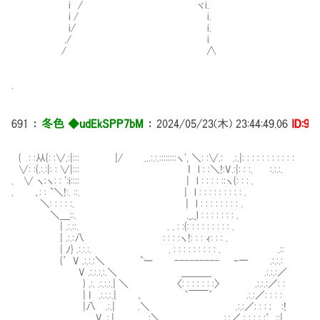
i / ヾi.
i / i.
i/ i.
./ i
/ ∧
.
691
：
冬色 ◆udEkSPP7bM
：
2024/05/23(木) 23:44:49.06
ID:9i
{ : :从{: :∨.:|::: |/ ...:.:.::::::::ヽ', ＼: :∨.:Ⅳ.:.|: : : : : : : : : : :
∨: :{.:.:|: : ∨|::: ｌ l : :＼!:V.:|: : :. :.:.:.
. ∨ ヽ:ヽ: : ':i:::: | l : : : : ::ヽ{: : : . ﾄ
. ､: : `＼!:. ::. | l : : : : : : : : : 
＼: : : : :. | l : : : : : : : : . ､- '
＼＿::. ._._l : : : : : : : . _ 
| .:.::. . . : :{: : : : : : : : : .
| .:.:八 : : : :ヽ!: : : ｨ: : :
| ﾉ} .:.:.:. . : : : : : : : : : 
{′V .:.:.:＼ `ー --------- ‐一 .:
V .:.:.:.:.＼ ＿＿＿ .:.:.:／ 
} .:. .:.:.:.| ＼ 〈: : : : : : :〉 .:.:.:
| I .:.:.:.| ､ ｀￣￣´ .:.:／: : : :
|八 .:.| .＼ .:.:／: : : ; :!
V .:.| :＼ .:.:／ : : : : ;′::|