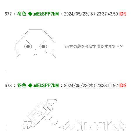
677
：
冬色 ◆udEkSPP7bM
：
2024/05/23(木) 23:37:43.50
ID:9i
＿＿＿_
／ ＼
／ ＼
／ ＼ ／ ＼
| （●） （●） | 両方の袋を金貨で満たすまで…？
＼ ´ u ／
／ ⌒ ＼
.
678
：
冬色 ◆udEkSPP7bM
：
2024/05/23(木) 23:38:11.92
ID:9i
┌─っ
／＼|ニフ
／ ＼＼ﾌ
／／ (_ )／／
＼＼ ／､__ノ ＿＿ ＿＿＿＿＿＿ ＿＿
. 厂厂l＼／ ､_ノ ／ ＼|┌ - ―┐|／ ＼
. し'レ'⌒ ｰ' （_／ ／ |│ { } │| ＼ ＼_)