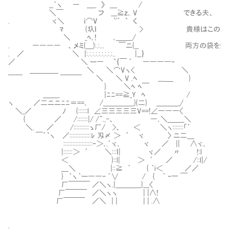
__｀ヽ ― ＿_ 》 ＿ Ⅵ /
＼￣ フ ___≧ｚ､ V できる夫、
. ヾ＼ ｉ⌒V `'′` く
ﾏ {圦ｌ > 貴様はこの金貨と知恵
＼ _ﾍ｡! ､＿＿_/
. ―――― 、メミ{＿}:.:... ￣ニ{__ 両方の袋を金
. ／ ＼ |:.:.:.:.:.:.:.:.:.. |__｝
／ ＼ ー― `｛￣ ´ ――――‐
＿＿＿＿ ＼ ＼⌒Vヽ< ＼
￣￣ ￣￣￣ ＼ ＼ V .ﾍ ____＿ }
} ＼ﾍ ﾍ￣
＿＿_ |ﾆﾆ==≧_Y ﾍ /
ヽ ／二ニニﾆﾆ＝==､ /＿＿＿＿_}{二} ＿＿＿_/
＼_／ ﾉ {::::::l ∠三三三三三V==!∠―――〈
{ ／ /:::::::|/ /＾.,-、 ―､＼＿＿_＼
＼. ／ /::::::::::ゝ厂/ >、 ＜ ＼ヽ:::::::「´
￣´`ヽ ／::::::::::::::ﾚ 刄〆 ＞ ´ ヾ 〉 ニ二＿
Ⅵ:::::::::::::::::::ｰ＞､.´ヾ､ ヾ ／ || ∧ヾ､
|::::::＞ ´ ＼:::ｌ| ヾ／ 〃 !:lⅣ
＜ }::l| ＞ ´ ／ /::l|/
＿＼ |::≧ ´ { ｀i＜ ／／
} ｀ヽ｀ー――‐ ´∨ / { ｀ ｰ一 ￣
厂￣￣￣ ／＼ヽ.|＿＿＿__|___〈
厂￣￣￣ ／＼ヽヽ | |∧!
厂￣￣￣ ／＼ | | | | .∧
.