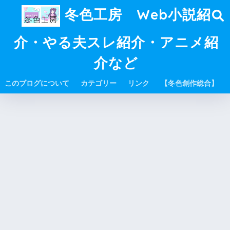
冬色工房 Web小説紹
介・やる夫スレ紹介・アニメ紹
介など
このブログについて
カテゴリー
リンク
【冬色創作総合】