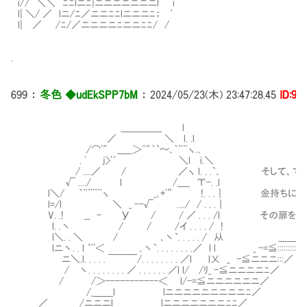
i// ＼＼ ﾆﾆlニﾆ}ニニニニニニニl i
l| ＼/ ／ lニ/ﾆ／ニニﾆﾆlニニニﾆ； ′
l| ／ /ﾆ/／ニニニニﾆニニﾆﾆ/ /
.
699
：
冬色 ◆udEkSPP7bM
：
2024/05/23(木) 23:47:28.45
ID:9i
_＿＿＿＿ l
／ ＼ l. .l
/⌒'" _＿_＞''"｀`～､｀¨¨ヽ.､
. ' j>'´ ＼l i.＼
/ ....／ / ／ヽ l. . .`､ そして、でき
√ ..../ l /_＿ Υ-. .l
l＼/ ｀¨¨¨¨ヽ _､+'” !. . .｜ 金持ちになる
l=/l ＼ _ --√ ..../ / . . .｜
V. .! __ - У / / ／ . . . /l その扉を潜
l. .丶 / / /イ . . . . / !
l＼. . ＼ / ､丶`. . . . . / 从 _＿＿__
lニ丶. . l `''＜ ､丶`. . . . . . . .／ l l _ -=≦::::::::::
Ⅵニ＼.l. . . . . ￣￣￣/. . . . . . . . ／l l乂 _ -≦ニニニ:::／
Ⅵ/ 丶. . . . . . . . ／ . . . . . . ／l l/ /ﾘ_ -≦ニニニニﾆ／
/ /＞-----------＜ l/-=≦ニニニニニニ／
/_＿＿l lニニニニニニニニニﾆ／
／ /ニニニl lニニニニニニニﾆﾆ／