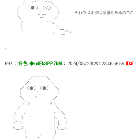
／ ⌒ ⌒＼
／ （● ） （＜） ＼
| __´___ | それではボクは準備もあるのでこれで
＼ `ー'´ ／
〉 ⌒ヽ
. | ､ ＼＿
! ヽ ＿⌒)
.
697
：
冬色 ◆udEkSPP7bM
：
2024/05/23(木) 23:46:56.55
ID:9i
／￣￣￣＼
／─ ─ ＼
／ （●） （●） ＼
| __´__ |
＼ `ー ' ／
／ ゝ ィ'ヽ
／ ＼
/ ｨ r ＼
| `|| |ヽ ヽ
/⌒ヾ| | |, |
ヾ___,ｿl │（､__,ﾉ
| |
l Y´ /