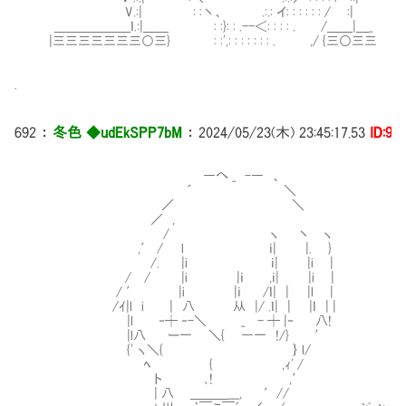
V.:| : :丶、 .:.: イ: : : : : : / :|
＿＿＿＿＿＿ｌ.:|＿＿ : :}: : .--＜: : : : . /＿＿|＿_
|三三三三三三三○三} : :',: : : : : : : . ,/ {三○三三
.
692
：
冬色 ◆udEkSPP7bM
：
2024/05/23(木) 23:45:17.53
ID:9i
―へ _ -― 、
´ ＼
／ ＼
／ ,
/ ヽ 丶 ヽ
,′ / l ｉ| |. }
/. |i ｉ| |i |
/ / |i |ｉ ,ｉ| |i |
/ ′ |i |ｉ /ｌ| | |l |
/ｲ|l i | 八 从 |/ .ｌ| | |ｌ | |
|l ‐┼ ‐-＼ Ⅳ _Ⅵ- ┼ |‐ 八!
|l八 ー一 ＼{ ―一 !/} ′
{' ヽ＼{ ｝ l/
ﾍ { ,ｨ' /
ト ､! ,′
| 八 ＿＿＿___, ′//