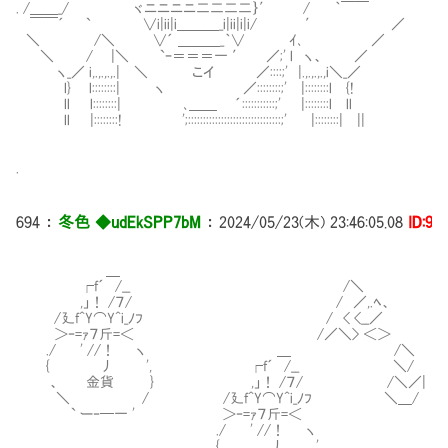
. /＿＿_/ ヾニニニニ二二二二｝′ / ｀￣￣
￣￣´ ` ∨i|ii|i＿＿＿_i|ii|i|i/ ′ ／
＼ /＼ ∨´ ＿＿＿_｀∨ ｲ､ ／
＼ / |＼ `ｰ＝＝＝一 ′ ／;' l ヽ、 ／
ヽ_／ i,.,.,.,.| ＼ こイ ／::::;' |.,.,.,.,i＼_／
l} l::::::::| ヽ ／::::::::;' |::::::::l {!
ll l::::::::| ､＿＿ ´:::::::::::;' |::::::::l ll
ll |::::::::! ';:::::::::::::::::::::::::::::::;' |::::::::| ||
.
694
：
冬色 ◆udEkSPP7bM
：
2024/05/23(木) 23:46:05.08
ID:9i
＿
┌f´ /__ /＼
,」！ /７/ / ／,.ﾍ、
/廴f^Y⌒Y^i_ﾉﾌ / < <__／
＞‐=ｧ７斤=＜ /／＼> ＜＞
./ ' //！ ヽ ＿ /＼
{ 丿 ', ┌f´ /__ ＼/
、 金貨 } ,」！ /７/ /＼／|
＼ / /廴f^Y⌒Y^i_ﾉﾌ ＼＿/
` ー‐─一 ' ＞‐=ｧ７斤=＜
./ ' //！ ヽ
{ 丿 ',