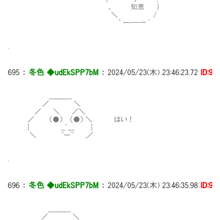
、 知恵 }
＼ /
` ー‐─一 '
.
695
：
冬色 ◆udEkSPP7bM
：
2024/05/23(木) 23:46:23.72
ID:9i
＿＿＿_
／ ＼
／ ＼ ／＼
／ （●） （●） ＼ はい！
| __´___ |
＼ `ー'´ ,／
.
696
：
冬色 ◆udEkSPP7bM
：
2024/05/23(木) 23:46:35.98
ID:9i
＿＿＿_
／ ＼