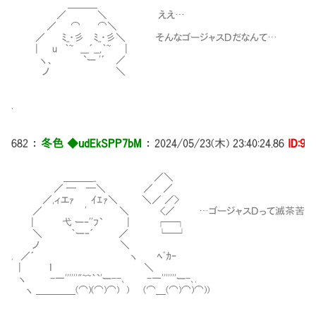
＿＿＿
／ ＼ ええ…
／ ⌒ ⌒＼
／ ﾐ_・彡 ﾐ_・彡＼ そんなゴージャスＤだなんて…
| u ｀~ ___´__,｀~ |
ヽ、 `ー '´ ／
ノ ＼
.
682
：
冬色 ◆udEkSPP7bM
：
2024/05/23(木) 23:40:24.86
ID:9i
＿＿＿_ ／＼
／ ─ ─＼ ／ ／
／,ィエｧ ｲｴｧ＼ ＼／ ／>
／ ' ＼ <／ …ゴージャスＤって滅茶苦茶カッコ
| 弋 ーｰ''ﾌ` | ┌─┐
＼ ｀ー‐´ ／ └─┘
ノ ＼
. ／´ ヽ ﾍﾟｶｰ
| ｌ ＼
ヽ -一''''''"~~｀`'ー--､ -一'''''''ー-､.
ヽ ＿＿＿＿(⌒)(⌒)⌒) ) (⌒＿(⌒)⌒)⌒))