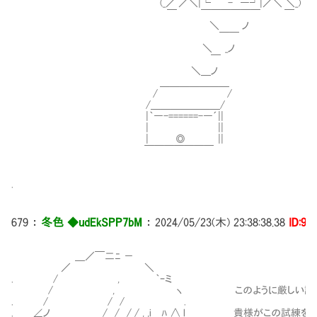
(_／ ／＼|└ - ―┘|／＼ ＼_)
￣ ￣￣￣￣￣￣ ￣ さらに
＼ ノ
￣￣ 金貨を全て失うまで
＼ _ノ
￣
＼＿ノ
＿＿＿＿＿＿＿
/ /
/＿＿＿＿＿＿＿/
|｀―-======-―´||
| ||
| ◎ ||
￣￣￣￣￣￣￣
.
679
：
冬色 ◆udEkSPP7bM
：
2024/05/23(木) 23:38:38.38
ID:9i
＿／￣二ﾆ －
／ ＼
. / , ｀ｰミ
/ , ヽ このように厳しい試練
. / / / .
. ∠ノ / / / / , ,i ﾊ ∧ l 貴様がこの試練を完