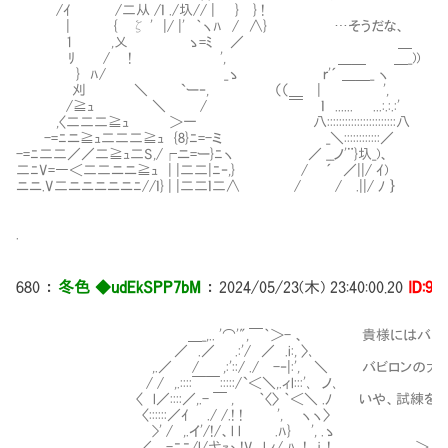
/ｲ /二从 /ｌ ./圦// | } } !
| { ζ ' |/ |' ｀ヽﾊ / ∧} …そうだな、
1 ,乂 ゝ=ﾐ Ⅳ／ ＿
ﾘ / ! ', ＿＿ ＿_))
} ﾊ/ _ゝ ｒ'´ ＿＿_ ヽ
刈 ＼ `ー‐, （（＿ | ',
/≧ｭ ＼ / ￣ ｌ ...... ...:.:.:'
,〈二二二≧ｭ ＞一 八:::::::::::::::::::::::八
-=ﾆニ≧ｭ二二二≧ｭ {8}ﾆ=-ミ _＼::::::::::::／
-=ﾆ二二／／二≧ｭ二S,/┌ニ=ー}ﾆヽ ／ __ノ'¨}圦_)、
二ﾆV=―＜二二ニニ≧ｭ | |二二|ﾆ‐,} / ´ ／||/ ｲ)
ニニ.V二ニニニニニﾆ//ｌ} | |二二ｌ二∧ / / .||/ ﾉ ｝
.
680
：
冬色 ◆udEkSPP7bM
：
2024/05/23(木) 23:40:00.20
ID:9i
＿_,.. '⌒'",￣｀＞- 、 貴様にはバビロンの
／ .／ .:'/ ／ .i:, 〉､
,.／ / ,:'::/ ./ -‐|:', ＼ バビロンの大富
/ / ,.::::￣￣:::::/`＜＼,.ィl:::'､ ノ､
〈 l／::::／,.- ￣ , ｀〈〉 ｀＜＼ .ﾉ いや、試練を
〈::::::／ｲ ./ /.! ! ', ヽヽ〉
>' / ,.イ'/!/、l l .ﾊ} ', .ゝ 
／＿-ﾆﾆ/l/弋ｧヽ!V l.ｨ/_ﾊ_.! ｊ､! ＞ 