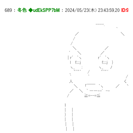
689
：
冬色 ◆udEkSPP7bM
：
2024/05/23(木) 23:43:59.20
ID:9i
----.
｀
／ ＼
/
/
＼ ／ ！ やりま
′ ＼ ／ ！
| r´ ｀ヽ r´ ｀ヽ ！ ぜひ、この
l f;;;;j f;;;;j } |
ヽ_ ; ヽ_ ﾉ
_ "''"´ / "''"´ ,
｀ ｀ /
人 く
＼ 「￣￣ ｀ヽ ／ ＼
／ ＼ ｀ ――‐‐' -‐ 
/ ≧=--=≦ 
ｌ 
| |
} | ‘
| | 
| | 
| | /