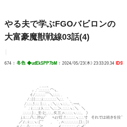
やる夫で学ぶFGOバビロンの
大富豪魔獣戦線03話(4)
674
：
冬色 ◆udEkSPP7bM
：
2024/05/23(木) 23:33:20.34
ID:9i
, ......、
γ.:｀.:.:.:.:.:.:.⌒ヽ.
ｲ:/.:.:.:.:.:.:￣＼:.:.:.:. .
/.:.{:|:.:.:.:.ｉ:.:.:.:.:.:.:.:.＼:.:. ` .
/.:.:.:､!:.:.:. |:.:.:. 、:.＼:.:.ヽ:.:.:...｀:.ー=､
′.: i:.:.:.:.i:.ﾄ､:.:.:.＼:.:.＞､:.:.:.:.ヽ:.＼ ＼
.:.:.:.:.:.|:.:._壬:辷､:.:.､夊三,ﾊ:.:.:.:.:.ヽ:.:.:.､ ）
j.:i:.:.:.八:.:.抃zﾉ` ﾍzｿ灯.:!:.:.:.:.:.:.ヽ:.:.:.寸 それでは続き
／ﾉ.:.:i:.:.:.ヽ:.{"゛ , ﾞ．ﾊ:.:.:.:.:.:.:.:.:.}）.:.:）)
〃/.:.:.八:.:.:.:.:.:≧ _. ､, ｲ.:.:.:.:.:.:.:.:.∠:.イ´