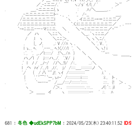
／_-ﾆニ二/､' ￣ ヽ;/ゞ' ｲ/l, / ' ＞'"
. ＿_-ニニニニ{.ゝ : .ﾊ/＼＿＿__,.．'
_-ニニニニニ二二ト- ．_ ､ '_ /-__ ＿_
/ニニニニニニ二二l ｀ヽ , イニニニｰ=＝ﾆﾆニ二／
/ﾆニニニニニニニ二l. `.く.lﾆニニニニニニニ二／ _ ．--―――
`‐=ﾆニニ-―‐マﾆﾆニ, ＼ ＼-=ﾆニ二二二二／
／ ハ ＼ﾆﾆ＼ ｀ ＼__..｀ヽﾆ
. / .l ヽ ＼ﾆﾆ＞._ ＼ 
, |_ ノ, ,.: V //ﾊ ヽ ､ ＼ ', V､ ',
l ゝ､. ﾍ. ',-―､, ﾍ.!〈///l ', ＼ ＼ ヽ! i
:.', ', _､／l:::::::/ .!＼､/ﾊ } ＼ ｀"ｰ- .＿
ハ.／l / j:::::ハ,../. ',V/ ｊ ＼ ￣￣""'''''
,' l ﾉ / _.ﾉ-/ /ﾉ＼,.!l/ /::.. ..
l ,へ ﾊr' /､./l .ﾉ/､ j/ /:::::＿_::::::::
',/ { / 八 `'",j!. ヽｲ /::::::::::::::::::￣ .i.` ､
| ',´"￣´`ー,.ゝr‐' /:::::::::::::::i::::::: :i:.. ト ､
. ', ｀ー--‐'" ./＿_/:::::/::::::::::';:::::. ;:::.. {! ＞ ．
ヽ /＞.、 ::::::::::::::::::::､::::... ノ{:｀::. jl ＞ 
＞ ＿＿ イ ヽ :::::::::::::::::::::::ｰ- ' ;:. ﾊ 
.
681
：
冬色 ◆udEkSPP7bM
：
2024/05/23(木) 23:40:11.52
ID:9i