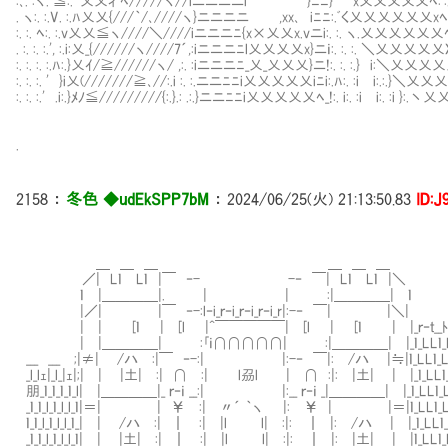
:､. :ヽ. ≦:. '乂乂ィ'ﾍ/////ヽ//iニニニニi }ﾆﾆ} x乂乂乂乂乂ﾍ:':. ﾚ':. :. :. :ﾊﾍ. 
. ヽ:. :.V. :.ﾊ乂乂{///｀/､////ヽ}ニニニニ ,xx､ iﾆﾆ:.ﾞく乂乂乂乂乂乂xﾍ:. :. :. :. :. :ﾊ
:. :. ﾍ:. :.v乂乂≦ヽ////＼////iニニニﾆ{x×乂乂x.vニi:. :. ヽ.乂乂乂乂乂乂ﾍ:. :. :. :. :.
. :. :. :.', :.i:乂_{//////ヽ////7´,:iニニニﾆl乂乂乂乂x}ニｉ:. :. :. ＼乂乂乂乂乂Xﾍ:. :. :. 
:. :. :. :.ﾊ:.}乂ｲ/≧//////ヽ/ ,:. :iニニニﾆ_乂_乂乂乂}ニ!:. :. :.} i:＼乂乂乂乂乂ﾊ:. :. :.
:. :. :. ' }i乂(///////≧､//:.i :. :.ニニﾆﾆi乂乂乂乂乂iﾆi:.ﾊ:. :i i:.:.}＼乂乂乂乂ﾒﾊ:.
:. :. :.' .i:.}ﾒﾉ≦/////////{:.}.: .:.}ニニﾆﾆi乂乂乂乂乂ﾍ_!:. i:. :i i:. :i }:.丶乂乂乂乂ﾍ:.
.
2158
：
冬色 ◆udEkSPP7bM
：
2024/06/25(火) 21:13:50.83
ID:J
＿ ＿ ＿ ＿ ＿ ＿
／| Lｌ Lｌ |￣ ‐- -‐ ￣| Lｌ Lｌ |＼
ｌ |＿＿＿＿|. | | :|＿＿＿＿| ｌ
|／| |￣ ‐-:l‐i_ｒ‐i_ｒ‐i_ｒ‐i_r|:-‐ ￣| |＼|
| | [ｌ | [l |^￣￣￣￣￣| [l | [ｌ | |_ｒ‐ｔ__ﾄ‐ｔ
| |＿＿＿＿| :｢ｉ∩∩∩∩∩| :|＿＿＿＿| |_ｌ_LLｌ_Lｌ
___ ___ ;|≠| /ハ :|￣ ‐-:| |:-‐ ￣|: /ハ |≒|ｌ_LLｌ_Lｌ_
_l_lｪ|_l_|ｪ|;| | |土| :| ∩ :| l刕l | ∩ :|: |土| | |_ｌ_LLｌ_L
朋_ｌ_ｌ_ｌ_ｌ_l| |＿＿＿＿|_ ｒ‐ｉ __:| |:__ ｒ‐ｉ _|＿＿＿＿| |_ｌ_LLｌ_Lｌ
_ｌ_ｌ_l_ｌ_l_l_ｌ|＝| | ￥ :| 〃´ ｀ヽ |: ￥ | |＝|ｌ_LLｌ_Lｌ
ｌ_ｌ_l_ｌ_l_l_ｌ_| | /ハ :| ┃ :| |l l| :|: ┃ |: /ハ | |_ｌ_LLｌ_L
_ｌ_ｌ_l_ｌ_l_l_ｌ| | |土| :| ┃ :| |l l| :|: ┃ |: |土| | |ｌ_LLｌ_L