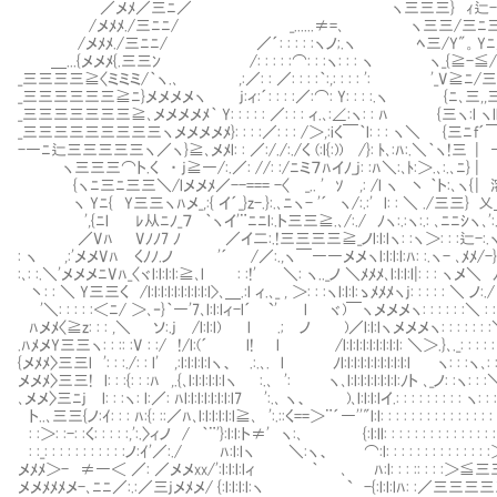
／メﾒ／三ﾆ／ ヽ三三三} ｨ辷-
/メﾒﾒ./三ﾆﾆ/ _......≠=､ ヽ三三/三ﾆ三
/メﾒﾒ./三ﾆﾆ/ ／´: : : : :ヽノ;.ヽ ﾍ三/Y"。Yﾆ
＿...{メメﾒ{.三三ﾝ /: : : : :⌒: : :ヽ: : : ヽ ヽ_{≧-≦
_三三三三≧〈ミミミ/｀ヽ.､ ,:／: : ／: : : :｀:,: : : : ': '_V≧ﾆ
_三三三三三三≧ﾆ}メメメメヽ j:ィ:´: : : :／:⌒: Y: : : :.ヽ {ﾆ､三,,
_三三三三三三三≧､メメメメﾒ｀ Y: : : : : ／: : : ィ.､:∠:ヽ: : ﾊ {三ヽ:l ヽ
_三三三三三三三三三ヽメメメメﾒ}: : : :／: : : /＞,:iく￣｀l: : : ヽ
-―ﾆ辷三三三三三ヽ／ヽ}≧､メﾒl: : ／:/./:./く (:l{:)) /}: ﾄ､:ﾊ:
ヽ三三三⌒ト.く ・ j≧―/:.／: //: :/ﾆミ７ﾊイﾉ_j:
{ヽﾆ三ﾆ三三＼/lメメﾒ／--=== -〈 _.. ' ｿ ,: /l ヽ 
ヽ Yﾆ{ Y三三ヽﾊメ_,:{ イ´_}z-.}:.､ﾆヽ- '´ ヽ/:.:' l: : 
',{ﾆl ﾚ从ﾆﾉ_７ ｀ヽイ'¨ﾆﾆl:.ト三三≧.､/:./ ﾉヽ:.:ヽ:.: ､ﾆﾆｼヽ､':.:
／Vﾊ Vﾉﾉ7 ﾉ ／イ二:.!三三三三≧_ノl:l:lヽ: :ヽ＞: : :辷-:.ヽ:
: ヽ ,:'メメVﾊ くﾉﾉ.ノ '´ /／:.,ヽ￣――メメヽl:l:l:l:ﾊ: :.ヽ- ､ﾒﾒ/-}:
:､: :.＼'メメメﾆVﾊ_〈ヾl:l:l:l:≧､l : :!' ＼: ヽ.._ノ ＼ﾒﾒﾒ､l:l:l:l|: : : ヽメ＼ ﾉ
丶: : ＼ Y三三く /l:l:l:l:l:l:l:l:l:l>､＿.:l ィ.､_ , ＞: : :ヽl:l:l:ゝﾒﾒﾒヽj: : : : : ＼ ノ:
'＼: : : : :＜ﾆ/ ＞､‐}｀―'7､l:l:lィ-l´ `' l ヾ)￣ヽメメメヽ: : : : : :＼ : : : :
ﾊメﾒ〈≧z: : : ,＼ ソ:.j /l:l:l) l .; ノ )／l:l:lヽメメメヽ: : : : : : :＼: 
.ﾊﾒメY三三ヽ: : :: :V : :/ !/l:(´ l! l /l:l:l:l:l:l:l:l:l: ＼＞.}､._: : : : : : :
{メﾒﾒ〉三三l ': : :./: : l' ,:l:l:l:l:lヽ、 .:.､. l ﾉl:l:l:l:l:l:l:l:l:l:l ヽ: 
メメﾒ〉三三! l: : :{: : :ﾊ ,.{､l:l:l:l:l:lヽ :.､ ': ヽ､l:l:l:l:l:l:l:l:ﾉト ､_
､メメ〉三ﾆj l: : :ヽ: l:／: ﾊl:l:l:l:l:l:l:l7 ':.､ ヽ、 )､l:l:l:lイ.: : : : :
ト..､三三{ノ:ｲ: : : ﾊ:{: ::／ﾊ､l:l:l:l:l:l≧､ ':.::く==＞¨´―''"l:l: : : : : : : : :
: :＞: :-: :く: : : : :,':.〉ィノ / ｀¨'}:l:l:ト≠' ヽ:､ {:l:ll: : : : : : : : : : : : : : : : :
: :_: : : : : : : : : : :ノ:ｲ'／:./ ﾊ:l:lヽ ＼:ヽ、 ⌒:l: : : : : : : : : : : 
メﾒﾒ＞- ≠―＜ ／: ／メメxx/':l:l:l:lィ ｀ ､ ﾊ:l: : : :: : : :
メメﾒﾒﾒメ-､ﾆﾆ／:.:／三jメﾒメ/ {:l:l:l:l:ヽ ` -{:l:l:lﾊ: :／三