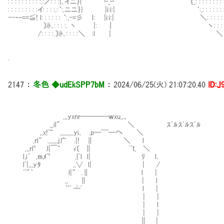
: : : : : : : : : :.:／: : :|､イニ｝{ └_┘ ｛_: : : : : : : : :
: : : : : : : : :イ: : : :.:‘:,ニニ｝} |i:i:| ‘:,: : : : : : : 
--‐‐==≦! l: : : : : : ‘:,-=彡 l: |i:i:| ＼: : : : : :
〕iﾄ､: : : :. 丶 |: ┃ 丶: : : : 
/: : : :.〕iﾄ､: : : :＼ :l | ＼
.
2147
：
冬色 ◆udEkSPP7bM
：
2024/06/25(火) 21:07:20.40
ID:J
,,,yxnr━━━━ｗxu,,、
_,il″ ＼ ｽﾞﾙｽﾞﾙｽﾞﾙ
,,x!'“ ,,,,,,,,,yi､ .p━'''''━へ ＼
,rl″ .,,,,,,j广 .|! ∥ ＼ l
,,,rl° .l|￣゛ ｨ〔 ∥ ﾞ'ｔ, ＼
l,i´ ,mﾒ'° ,{ﾞl l| ﾘ l､
lﾞ|,,,yﾀ ,,∨ l| | /
ﾞ'"｀ l|″ .∥ l |
,, ∥ | l
`'ﾞ ┴ﾞ l |
| |
| l
| |
∥ |