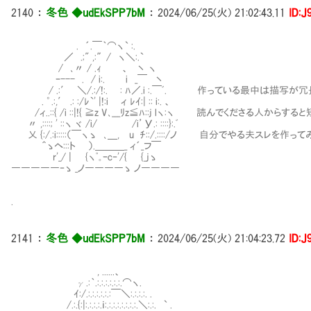
2140
：
冬色 ◆udEkSPP7bM
：
2024/06/25(火) 21:02:43.11
ID:J
. ´.￣｀⌒ヽ` :.
／ .;" ,:″/ ヽ＼:.`
/ ､〃 / .ｨ 、 丶 ヽ
ｰ--- . / i:. i _￣ 丶
/ .:′ ＼/.:/!:. : ﾊ／.i :.￣ﾞ. 作っている最中は描写
. ゜.:,′ .: :/ﾚ`' |!:i ィ ﾚｲ:| :: i:. 、
/ィ..::{ /i ::|!{ ≧z V､___ﾘz≦ﾊ::j lヽ:ヽ 読んでくださる人から
〃 ,::::; ' ::ヽ ヾ /i/ /i’У.: ::::}:.ﾞ
乂 {:/.:i:::::（￣ヽゝ ､＿, u ﾁ::/.::::/ノ 自分でやる夫ス
＾ゝヘ:::ト ）.＿＿＿_ ィ´_フ￣
r'_/ | {ヽﾟ｡ｰc‐'/{ {_jゝ
―――――‐ゝ _ノ――――ゝ ノ――――
.
2141
：
冬色 ◆udEkSPP7bM
：
2024/06/25(火) 21:04:23.72
ID:J
, ......、
γ.:｀.:.:.:.:.:.:.⌒ヽ.
ｲ:/.:.:.:.:.:.:￣＼:.:.:.:. .
/.:.{:|:.:.:.:.ｉ:.:.:.:.:.:.:.:.＼:.:. ` .