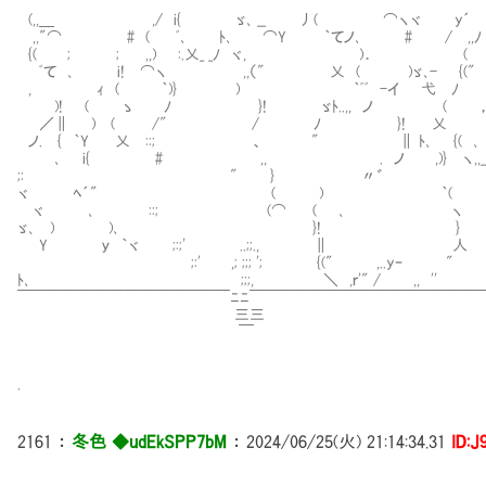
(,,＿ ,/ i{ ゞ､ __ 丿( ⌒ヽヾ y´
,,"⌒ # ( ﾞ､ ﾄ､ ⌒Y ｀てノ､ # / ,,ﾉ
{( ; ; ,,) :.乂_ _ﾉ ヾ, )． (
ﾞて ､ i! ⌒ヽ ,,（" 乂 ( )ゞ､- {("
, ｨ ( ｀)} ) ｀ﾞﾞ -イ 弋 ﾉ
)! ( ゝ ﾉ }! ゞﾄ..,, ノ ( 
／∥ ) ( /" / ﾉ }! 乂
ノ. { ｀Y 乂 ::; 、 " ∥ ﾄ､ {( ､
､ i{ # ,, . ノ ,)} ヽ,,__)
;: " } 〃゛ 
ヾ ﾍ´" ( ) ｀(
ヾ ､ ::; (⌒ ( ､ ヽ 
ゞ､ ) )､ }! }
Y ｙ ｀ヾ ;:;' ..;;., ∥ 人
;:' ,; ;;; '; {(" ,..yｰ "
ﾄ､ ;;;, ＼ ,ｒ'" / ,, ''
￣￣￣￣￣￣￣￣￣￣￣￣￣￣ﾆﾆ￣￣￣￣￣￣￣￣￣￣￣￣￣￣￣
三三
￣
.
2161
：
冬色 ◆udEkSPP7bM
：
2024/06/25(火) 21:14:34.31
ID:J