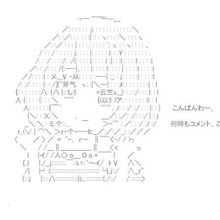
＿＿
'"￣ ￣`''ｰ-
／: : : : : : :j: : : : : : : : : : : :＼
／: :／: : : : : :|: : : ヽ: : : :＼ : : : ヽ
／: :／ : : : | : : : : : : : : ﾞ; ヽ : : ヽ: : : : 、
/ : : / : : : : : j: : : : |: : : : : l: : :Y : : : : : : : .
/: : :/: : : :/: :/{: : : : |: : : : l :|: : :l : : : :l : : : :i
／: : :/: : : /{:―-|､: : : |: : : : l: : : : | : : : :l : : : :l
／/: : : :l : 乂,,_V ‐从: : : :: :―-| ;_: : j: : : : :} : : : :l
/: :/: : : : {: : /]{~斧气 ヽ: :|＼―| : : :ﾒ: : : : : : : :| : l
｛: : : : : : :八: {八 {:::しﾘ =云竺x,,_}: : : :/: : : l: : l
人 {: : : : {: : : ＼ `'''" ｛i以ﾘ )ア: : : : : : : :l: : l
人: : : : : :｛￣｀ `'''"．ﾉ: : :/: :/ : : :|: : } こんぱんわー。
{＼: : 乂:＼ ､ ＿／: :／: :/: : :/ } : j
__＼:＼ : ミ:个::... ￣ ＞‐''" : ／: : :/ :ﾉ :/ 何時もコメ
r､(∨ } ⌒＼ ＞ｧ‐个ｰ--‐ヒ__／:／:／__: :／／／
（ ／ > ／ 〃 `ｰ､ r― ∥￣`く-/ / )┐
＼ / /＿∥＿＿＿＿_.∥ .<ヾ っ
l {イ/ /人<> o＿ O o *￣￣ { ／
〔,l |./__j::::::::::￣::い::`ーイ/ ﾄ V ∧＼
/| |┘:{:::::::::::::::::::::::::::::::::└Lj::/ ∧__r"
{:::j |::::八:::::::::::::::{i;;,::::::::::::{:/::/ /::::::::〉
.