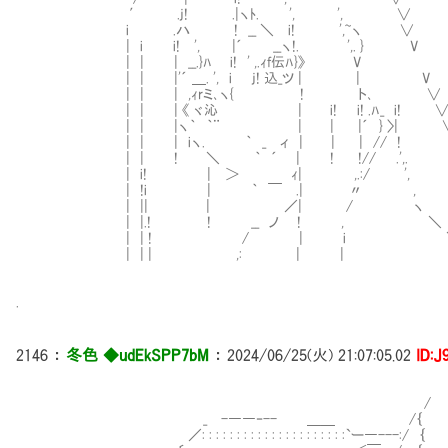
′ .j! .|ヽﾄ. ', ', ∨
i .ハ ! __ ＼ i! ',~ヽ ∨
| i i! ', |´ __ヽ!. ',. } V 
| | | __.}ﾊ i! ' ,.ｨf伝ﾊ}》 V
| | |'´ ＿. ', i j! 込_ツ | | V 
| | | ,ｨrミ､ヽ{ ! ト､ ∨
| | | 《 ヾ沁 | i! i! .ﾊ_ i! 
| | |ヽ｀ ｀¨ | | |´ } 〉| 
| | | iヽ. ｀ _ ィ | | | // !
| | ! ＼ ｀ ´ | ! !// .',.
| i! | ＞ ｨ| ,.:/ ',
| !i | ｀ ￣ .| 〃 ,
| || | ／| / ヽ
| |.! ! __ ノ ! , ＼
| | ! / | i 
| | | ,: | | '
.
2146
：
冬色 ◆udEkSPP7bM
：
2024/06/25(火) 21:07:05.02
ID:J
/
_ -――‐-- ＿＿ /｛
／: : : : : : : : : : : : : : : : : : : : :`ー―---:/ ｛