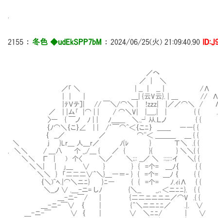
.
2155
：
冬色 ◆udEkSPP7bM
：
2024/06/25(火) 21:09:40.90
ID:J
／ 
／へ | 
／ ｜ ＼ ｜「
／「 ＼ | __ ｜ __｜ /Λ ＿|
| | ｜ ＿| {云V云}. | ＿ // Λ⌒ー＜＼
|ﾃＶテ］| // ￣＼/⌒＼｜ !zｚz| |／／⌒＼ / Λ／⌒＼ 
／ | |ム｢ |⌒ | | / ⌒＼V| |____,| | { { .
〉― { ￣ノ ﾉ | | ﾉ＿＿ ＼.,┘从.Ｌノ { {
｛ﾉ⌒＼｛こ｝∠ | | /´￣⌒^＜｛こﾆ｝ ＿＿ ――{ { 
｛ __／ ／ ⌒''＜ ＿＿＿ ＿ { { | ノ
＼ j }Lr＿ 人＿r／ ﾉ{ﾚ } Τ＼ .{ { |
. ＼＼ / ＿八 个 _,/＿ { ／ { }{ } ＼＼{ { 
＼＼ Г | ) 个〈 ＼／ ＼;;: __／ ＼ ::;;::イ ＼{
＼＼| | ｣＿ ∨ } } { =个= ＿ﾉ｛ { {
＼＼ } 「二二二∨＾＼}＿―＝‐ } { =个= ＿ﾉ ｛ {
｛＼)^ﾍ.|⌒＼ニﾆ} }ﾆ― { { =个= ﾉ.ｨiΛ { 
＼__ノ ∨ .＿-ニ= しﾉ {＼__ _,､＜ニﾆﾆ}. { 
＿-ニ-￣/ | {二二ニニニニ／⌒V .{ { / 
＿-ニ-￣∨ ｛ | {＾＼ニニﾆﾆ／ .|. ∨ 
＿-ニ-￣ ∨ ｛ | ∨ ＼ﾆﾆ/ ｜ ∨ /