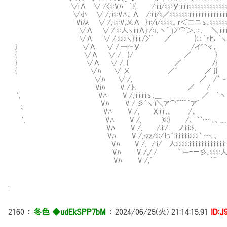
∨iΛ ∨ /〈:i:Vﾊ ｀!{ /:i:i/:i:i:У:i:i:i:i:i:i:i:i:i:i:i:i:i:i:i:i:i:i:i
∨小 ∨ /,:i:i:Vﾊ、Λ /:i:i/:i／:i:i:i:i:i:i:i:i:i:i:i:i:i:i:i:i:i:i:i:i:i:i:i
Vi从 ∨ /,:i:i:V,乂Λ }:i:/i/:i:i:i:i。r＜二ニゝ､:i:i:i:i:i:i:i:i:i:i:i:i
∨Λ ∨ /,:i:人ヽi:iΛj:/:ｉ､丶´ j>'⌒＞､:::. ＼:i:i:i:i:i:i:i:i:
∨Λ ∨ /,:i:i:iヽ}:i:i:/>'´ ／ }::::｀r匕 ｀ヽ、:i:i:
j ∨Λ ∨ /,ーｒ‐У /イ⌒ヾ， ヽ:i:i:i:i:i
{ ∨Λ ∨ /, }/ ／ } ｀ ー= ⌒Y⌒
} ∨Λ ∨ /, { ／ ﾉ} 
{ ∨ﾊ ∨ 乂 ／´ ／ j{ 
∨ﾊ ∨ /, ／ /｀ ｰ
Viﾊ V /,ﾄ､ ／ /
‘, Vﾊ V /,:i:i:i:iゝ､___ ／ ｀丶
, Vﾊ V /,彡´ヽ:i＼ア⌒¨¨¨｀ア´ ` ー
` Vﾊ V /, X:i:i:.、 /、
‘, Vﾊ V /, ):i:} /、 ｀`～ ､、_,,.､丶´
Vﾊ V /, /:i:/ ノ:i:i:ﾄ､
Vﾊ V /,rzz/:i:/匕´:i:i:i:i:i:i:i:i` ～､、
Vﾊ V /, /:i/ 人:i:i:i:i:i:i:i:i:i:i:i:i:i:i:i:i:
Vﾊ V /,/:/ ` ー=＝彡､:i:i:i:人
Vﾊ V /,´ ｀¨ ＼}
.
2160
：
冬色 ◆udEkSPP7bM
：
2024/06/25(火) 21:14:15.91
ID:J