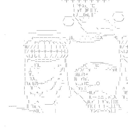
⌒Y⌒Y⌒Y⌒Y⌒Y⌒Y⌒Y⌒ 
l '千ﾕｭ_ ﾞ匸 __＿ 
l ｙＴ ]lF || ﾞl'、 __
___＿ ﾋ丿＿ｌ}nＬ∥’ / ヽ ヽ_＿ノ _..
/ ヽ＼ヽ.′ ´ -..、 ヽ_＿ノ
ヽ_＿ノ ＼￣ ｀ ､ ' l⌒ヽ
＿＿＿＿＿ ＼ 丶 一 --..,, ｀
. ---- __＿＿＿_ -- `ｰ―--､_‐ _＿＿、 __,,,.
ｨ-―――――-ｰ.. －_ ,j廴 . '' ､' ' ､- ':ﾆス￣ 弋 r''" r
',.r''" r-/⌒|⌒i"ヾ-､ヽ､ヽﾞ丿｀ﾞﾞ冖‐―――''￣ ﾞ'ｌ /. / / .|
"lll/ / / .| | | l l `i`､ ll:/ 十|‐十‐十
|ﾞ/ 十|‐十‐十‐十‐十‐|-|､} |:ヽl.Ｊ し l､ ,|
ヽl.Ｊ し l､ ,|、 /、/、,ﾉノノ l ヽ,,,^ ^:::::::￣:::￣:::
| 广‐-ﾆ二二二ﾆ-‐~~ ∥ _＿＿＿ l'´＼ "‐-ﾆ二
l ,, 1'廴 ｪ‐ ∥ __r<' 'ﾞ'に｀￣''''--＿ | 丶
l ⊥ ｀ `′ ´ _i「| _r/ﾞ>/ ^'ゞ ｀′ -''‐'ゞiｔ 
l ﾞll'、 ′ 〃 | :jljj..i't〃 l l
| 'ｌ入、 _,..r'' 〃 _ | |lj∑r'ｌｮ'
|ﾞｌぇ ｌj乃-=‐"′ _ｌ′ － | ゝ､,,ｭ l亡＿ ,,○ | ﾍ ヾ、
l 'ｌl ﾞ｀丶 ,ノ′ _j′ |ゝ､ ｀ゞｭ ﾆ ´ﾞ l ﾊ 
| ゝ､_ +..,,r ｀ 丿 │ ＼､ ´ﾞﾞﾞ'ｰtll,.r''" '- 、 |
１ '∑''－ ┘ ‐′ ＼ ll､-ｰ ﾆニ 、ﾊﾞ_入 ﾞll 、
１ _ ﾍ _r'、 ＼jli､r´ } Y｀v、| |三
‐ｰ--＿＿ ∥ ''lぇ ヽ ￣￣ ｀ "ｌﾞ{(, { 1 1 ‐.,
~~ﾞﾞ`ｰ-ﾊ(}l_ '、 │ ﾞf ンﾆ'ー'ｰ'ゝ}...| 'ﾞﾞ
.