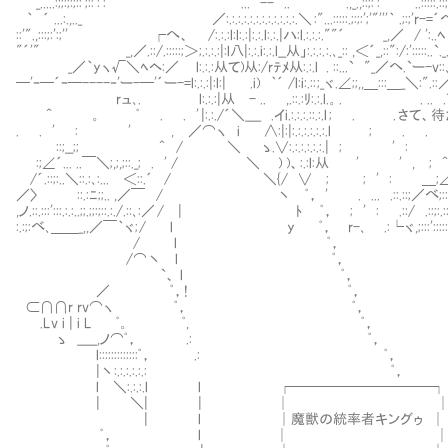
_.....:;;:;:;::';::':':'"´ ... -- .. .,_.,::;:':''"ﾞ"ﾞﾞ'..:::::.::;::;:::;:::;:
｀ ´ ...:.,.._ ／:.:.:.:.:.:.:.:.:.:.:.:.＼ :"...:::::.;:;:';'"'''｀ .;:;'r-=´
::'".,:::;:':;'' ┌へ、 /:.:.:l:l:.:|:.:.l:.:.|ハ:l.:.:.:.""´ _,／ / ':..ﾍ
"´'" _,／.::/.:::::;＞ ;.:.:.:|:l八|:.:.i:.:.l__从」:.:.:. :.､_:: ,＜´_,::":/:':::::..`
_／｀yヽ√＼ﾍヘ:／ l:.:.:从て)从:/rﾃﾒ从:.:.l . ::...` "_／へ.`ー-v::､,_...:
─'ｰ─´ｰ─----‐'ー-─'´ー-=l:.:.:|:l:| .i) ｀´ /l:i:.:: ;_ヾ.∠;;,,＿:::＿_＼:".::／'';;';';:
rュ､. l:.:.:|从 - .. ,.::.:ﾘ:.:.l.。. . .. .
^ 。 ﾟ . . ' |:.:./´＼____ .イi.:.:.:.::.:.l ; . . さ
. . ' : ' , ／⌒ヽ i ∧:|:|:.:.:.:.:.:.l ; 
::;__;; ^ / ＼ ゝ.∨:.:.:.:.:.:.| ; '
:;∠´... ..￣＼;,;,;::._; . ' / ＼ ) )、:.:l:从 ' ' , ; ^ : ;_;_:,
/´.::;:..＼::.:､:... ＜::.´ / ＼{/ ∨ ; ; ' : ＿;∠,;;;;.:;:
／〉 ::.:ﾆ;;.. ,／￣ / 丶 ﾟ， ' . ... .::.::;／べ;:::.::'.:.￣ヾ
,ノ.::.:::':::.:.:..;;.;;:;::.:./.::､:／ / | ﾄ ﾟ， ; ' : .::/ .::;:.::::.:;
:.:;:べ､＿＿_,,／￣｀ヾ; / l y ﾟ， r-､ .:└ヾ,;:::':::::;ｨ;;;;;;;;:;
/ l ﾟ，
/⌒丶 l ﾟ，
`、 l ﾟ，
／ ﾟ，! ﾟ，
⊂∩∩r rv⌒ヽ ﾟ， ﾟ，
.Lv i | i L ﾟ。 ﾟ, ﾟ，
ゝ _____,ノ⌒ﾟ， .: ﾟ，
l:::::::::::::ﾟ， .: ﾟ，
|丶:.:.:.:.:.: ﾟ，
l ＼:.:.:.l l ┌──────────┐
| ＼| | │ 
| l │魔獣の統率者キングゥ │
ﾟ， l │ 