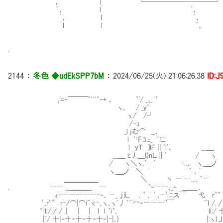
ﾟ， | └──────────┘
ﾟ， l ﾟ，
ﾟ， l ﾟ，
l l ﾟ，
.
2144
：
冬色 ◆udEkSPP7bM
：
2024/06/25(火) 21:06:26.38
ID:J
,'=‐￣￣￣ﾞﾞﾞﾞ''‐+ 、 '''/ _,,_ ''
ヽ､ / _ｙ′
ヽ/ /┘
/-ｮ ∟ ..､
_l jむ⌒ __、 '廴
l '千ﾕｭ_ ﾞ匸 __＿ 
l ｙＴ ]lF || ﾞl'、 __
___＿ ﾋ丿＿ｌ}nＬ∥’ / ヽ ヽ_＿ノ _..
/ ヽ＼ヽ.′ ´ -..、 ヽ_＿ノ
ヽ_＿ノ ＼￣ ｀ ､ ' l⌒ヽ
＿＿＿＿＿ ＼ 丶 一 --..,, ｀
. ---- __＿＿＿_ -- `ｰ―--､_‐ _＿＿、 __,,,.
ｨ-―――――-ｰ.. －_ ,j廴 . '' ､' ' ､- ':ﾆス￣ 弋 r''" r
',.r''" r-/⌒|⌒i"ヾ-､ヽ､ヽﾞ丿｀ﾞﾞ冖‐―――''￣ ﾞ'ｌ /. / / .|
"lll/ / / .| | | l l `i`､ ll:/ 十|‐十‐十
|ﾞ/ 十|‐十‐十‐十‐十‐|-|､} |:ヽl.Ｊ し l､ ,|