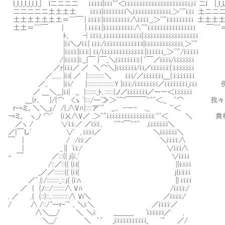
ｌ_ｌ_l_ｌ_l_l_ｌ_| l二二二二 Ⅷi:i:i:i:i|i:i:i`''＜i:i:i:i:i:i:i:i:i:i:i:i:i:i:i:i:i:i:i:i:i:i,i:i 二l |_ｌ
二二二二二土土土土 Ⅷi:i:i:ｉ|i:i:i:i:i:i:i:i＼i:i:i:i:i:i:i:i:i:i:i:i:i,＞''"ｉ:i:i 土
土土土土土土土＝¨¨￣ | i:i:ｉ:ｉ:|i:i:i:i:i:i:i:i:i:∧i:i:i:i:_,＞''"ｉ:ｉ:i:i:i:i:i:i:i 
土土＝¨¨￣ | | i:i:ｉ:ｉ:|i:i:i:i:i:i:i:i:i:i:∧''"ｉ:ｉ:i:i:i:i:i:i:i:i:i:i:i:i:i:i 
ﾄ､ ┤i:i:i:i:,i:i:i:i:i:i:i:i:i:i:i:i:i|:i:i:i:i:i:i:i:i:i:i:i:i:i:i:i:i:i:i
|i:i＼ノi:i:| i:i:i:/i:i:i:i:i:i:i:i:i:i:i:ｉ:ｉ|i:i:i:i:i:i:i:i:i:i:i:i:i,＞''"
|i:i:i:i:|i:ｉ:ｉ:| i:ｉ/i:i:i:i:i:i:i:i:i:i:i:i:i:ｉ:|i:i:i:i:i:i_,＞''"/ｉ:ｉ:i:i:i
/|i:i:i:i:|i:__{￣ }￣_＼i:i:i:i:i:i:ｉ:ｉ:|｀￣／i:i:i:i/i:i:i:i:i:i:i
／r|i:i:i／ ／ ＼⌒＼}i:i:i:i:i:i:i/i:i／i:i:i:i:i:ｉ:{:ｉ:ｉ:i:i:i:i:i
／,..... |i:i{ ／ |:::::::::::＼ Ⅷi:i:i/／i:i:i:i:i:i:i＿{:ｉ:ｉ:i:i:i:i:i
／,. |i:i/ |::::::::::::::::::Y |i:i:i:/i:i:i:i:i:i:i:i／i:i:i:i:i:i:
／ ＿＼__,|i:i| ,_ |:::::::_ﾄ､::::::|ノ／i:i:i:i:i:i:i／ー―＜ｉ:i:i:i:i:i
＿{r､ }/{⌒Ⅷ<ゝ '|:::/ー'≫＞''"~￣￣￣~`''＜,_ ｀
r‐=ミ、＼＼_」/ /{.∧Vﾊ|::::ア''" _,.. -―- .,_ `'＜
-=ミ、 ヽ_ﾉ ⌒´ {i乂∧V／ ,＞''"i:i:i:i:i:i:i:i:i:i:i:i:i:i:i:i
／ヽ / ∨ｉ:ｉ:／ ／i:i:i:, ''"~￣~`'' ,i:i:i:i:i:i:i＼
／|￣し' ∨' , i:i:i:i／ ＼i:i:i:i:i:i＼
￣ | / /i:i:／ ＼i:i:i:i:∧
| _∥ 'i:i:/ ∨i:i:i∧
‐ ￣ ／:::{{ j{i:,' ∨i:i:i:i
/::／::{{ {i:i{ }}ｉ:i:i:i
_／／:::::::{{ {i:i{ j{ｉ:ｉ:i:i
／´.{:/::::::::_:::j{ {i:ﾊ ∥i:i:i:i
／ { {ﾉ:::/::::::::∧ Vﾊ /i:i:i:i:/
. ／ .{ {::}::､:::::::::::∧ Vi＼ ／i:i:i:i:/
/ ∧ /::/`ーr‐'＾ ､ ＼i:＼ ／i:i:i:i:／
∧＼＿/ ＼. ＼i: _＿＿__ 'i:i:i:i:i:i／ ,
＼__/ ＼ ｀` _i:i:i:i:i:i:i:i:i:i:i_ '" ／/