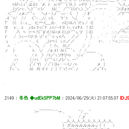
ｒミｆヽ{.ｨ"_≧ミｼ ﾞメ､ ｼ .ｫ/ｲ「¨¨ｊ´{ﾄ､〉 ｨイリ i .．-――‐ ＼人
ﾐソンヾ:､＼ｼ¨｀ヾシ´ 从{ ｀ ./⌒ﾞﾐシi＼>､＞" .．- ― - . ＞
. ＜￣ ´ィメ::/⌒ヽ ＼ﾒ - }:ノ￣ヽi… く .! ./ ｵ´ ; . ／
,.イ ｀ｿ/ /:/ く｀ｰ ､_ﾉ/､ヾ!ｉ. ﾞY｀ﾌ ＼{. .′ ﾊ ; '
7´ {:{: {:::ゝ.__ 辷宀:く＿.ﾒj::. ｒミ>从/i ﾞｿ!ゝ./ ﾐ} ' ' , ; ^ : ;_;_:
lｵ ゞ:､. ゞ _ｨミx ﾘヾi｀Y j:ﾊ/-イ彡 }ヽ.ヾｫﾔｽ ! ミ!; ; ' : ＿;∠,;;;;.:;
7 .八 ﾍ ｿ-ﾍ !く"Уイ/从=メ ｲ>.jｼ'⌒ゝ.ツ .| ミ| . ... .::.::;／べ;:::.::'.:.
ｲ / :}ヾ一1リ:彡 ソ＾ヾ¨｀ヾ:ゝｲ八. ／／ } :} . ; ' : .::/ .::;:.::::.:;:::
.ゝ .．- ― - ､. く __}:ｒヘ:} ヽﾊ.／／ .′.′ r-､ .:└ヾ,;:::':::::;ｨ;;;;;;;;:;
ﾊ .' ヽ. ＼. / ! fヽ. 川／ ./ /
.ﾉ {: ﾄ､ ∨ ./ォ ﾒ１ 从:}￣｀ヽ / /＿＿_
. ヽ / ﾊ 〉 /ｲ／ヽソｻリ=x ∨ィ´ ｀ヽ
.ハ {./ハ .′:{/⌒ヾ/.ノシ＾ヽ. 一" ハ
_/ｨ´ .j"ﾉ｀Ｙ} / /¨i ﾐﾄx…―くﾉ /ﾊ メ :}
.7ヽ｀ヽ .从 刈 イ.ｲ ﾉ } !｀ヾ! ハ"､ﾉ ､.／ィ＾Yヽ
.
2149
：
冬色 ◆udEkSPP7bM
：
2024/06/25(火) 21:07:55.07
ID:J
,'=‐￣￣￣ﾞﾞﾞﾞ''‐+ 、 '''/ _,,_ ''
ヽ､ / _ｙ′
､__人_人_人_人_人_人_人_人_人_
） グルルルルルルッ！！ ( 