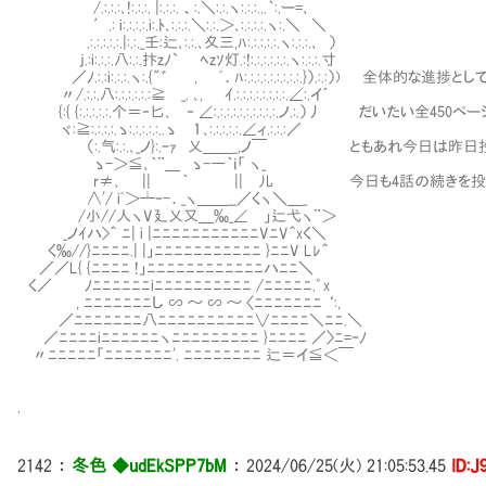
/.:.:.:､!:.:.:. |:.:.:. 、:.＼:.:.ヽ:.:.:...｀:.ー=､
′.: i:.:.:.:.i:.ﾄ､:.:.:.＼:.:.＞､:.:.:.:.ヽ:.＼ ＼
.:.:.:.:.:.|:.:._壬:辷､:.:.､夊三,ﾊ:.:.:.:.:.ヽ:.:.:.､ ）
j.:i:.:.:.八:.:.抃zﾉ` ﾍzｿ灯.:!:.:.:.:.:.:.ヽ:.:.:.寸
／ﾉ.:.:i:.:.:.ヽ:.{"゛ , ﾞ．ﾊ:.:.:.:.:.:.:.:.:.}）.:.:）) 全体的な進捗と
〃/.:.:.八:.:.:.:.:.:≧ _. ､, ｲ.:.:.:.:.:.:.:.:.∠:.イ´
{:{ {:.:.:.:.:.个＝‐匕､ ‐ ∠:.:.:.:.:.:.:.:.:.:.ノ.:.）丿 だ
ヾ:≧:.:.:.:.ゝ:.:.:.:.:..ゝ １､:.:.:.:.:.∠ィ.:.:.:／
（:.气:.:.､_ノ}:.ｰｧ 乂＿＿_,ノ￣ ともあれ今日は昨日
ゝ-＞≦､｀¨＿ ゝ-―｀ｉ「 ヽ_
r≠､ || ｀ || 儿 今日も4話の続きを投下し
∧'/ iﾞ＞┴‐-．_ヽ＿＿__／くヽ＼＿_
/小//人ヽV廴乂又＿‰_∠Ⅵ」辷弋ヽ¨＞
_ノｲハ>＾ ﾆ| i |ﾆﾆﾆﾆﾆﾆﾆﾆﾆﾆﾆVﾆV＾xく＼
く‰//}ﾆﾆﾆﾆ.| |」ﾆﾆﾆﾆﾆﾆﾆﾆﾆﾆﾆ }ﾆﾆV Lﾚ＾
／／L{ {ﾆﾆﾆﾆ !」ﾆﾆﾆﾆﾆﾆﾆﾆﾆﾆﾆﾆハﾆﾆ＼
く／ ﾉﾆﾆﾆﾆﾆﾆiﾆﾆﾆﾆﾆﾆﾆﾆﾆﾆ /ﾆﾆﾆﾆﾆ.゜x
, ﾆﾆﾆﾆﾆﾆﾆし ∽ ～ ∽ ～ 〈ﾆﾆﾆﾆﾆﾆﾆ ‘:,
／ﾆﾆﾆﾆﾆﾆﾆ八ﾆﾆﾆﾆﾆﾆﾆﾆﾆﾆ∨ﾆﾆﾆﾆ＼ﾆﾆ.＼
／ﾆﾆﾆﾆiﾆﾆﾆﾆﾆﾆヽﾆﾆﾆﾆﾆﾆﾆﾆﾆ }ﾆﾆﾆﾆ ／〉ﾆ=‐ﾉ
〃ﾆﾆﾆﾆﾆ「ﾆﾆﾆﾆﾆﾆﾆ'. ﾆﾆﾆﾆﾆﾆﾆﾆ 辷＝イ≦＜￣
.
2142
：
冬色 ◆udEkSPP7bM
：
2024/06/25(火) 21:05:53.45
ID:J