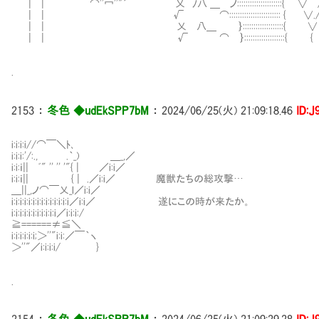
| | ⌒''冖''"´ 乂 ﾉ八 ＿ ノ::::::::::::::::::
| | √ ⌒::::::::::::::::::::::::
| | 乂 八＿ ｝:::::::::::::::::
| | √ ⌒ ｝:::::::::::::::::
.
2153
：
冬色 ◆udEkSPP7bM
：
2024/06/25(火) 21:09:18.46
ID:J
i:i:i:i//⌒￣＼ﾄ､
i:i:i:'/:., .｀_) ＿_,／
i:i:ｉ|| ﾞ" '' '' '"{ | ／i:i／
i:i:ｉ|| { | .／i:i／ 魔獣たちの総攻撃…
＿||_,ノ⌒￣乂_l／i:i／
i:i:i:i:i:i:i:i:i:i:i:i:i:i／i:i／ 遂にこの時が来たか。
i:i:i:i:i:i:i:i:i:i:i／i:i:i:/
≧======≠≦＼
i:i:i:i:i:i;＞''"i:i:／￣｀ヽ
＞''"／i:i:i:i/ }
.