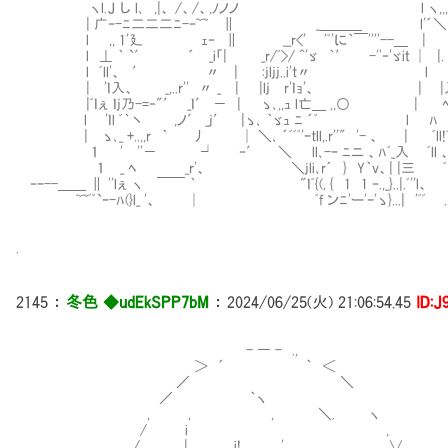
ヽl.Ｊ し l､ ,|、 /、/、,ﾉノノ l ヽ,,,^ ^:::::::￣:::￣:::
| 广‐-ﾆ二二二ﾆ-‐~~ ∥ _＿＿＿ l'´＼ "‐-ﾆ二
l ,, 1'廴 ｪ‐ ∥ __r<' 'ﾞ'に｀￣''''--
l ⊥ ｀ `′ ´ _i「| _r/ﾞ>/ ^'ゞ ｀′ -''‐'ゞiｔ │ |
l ﾞll'、 ′ 〃 | :jljj..i't〃 l
| 'ｌ入、 _,..r'' 〃 _ | |lj∑r'ｌｮ'
|ﾞｌぇ ｌj乃-=‐"′ _ｌ′ － | ゝ､,,ｭ l亡＿ ,,○ | ﾍ ヾ、
l 'ｌl ﾞ｀丶 ,ノ′ _j′ |ゝ､ ｀ゞｭ ﾆ ´ﾞ l ﾊ 
| ゝ､_ +..,,r ｀ 丿 │ ＼､ ´ﾞﾞﾞ'ｰtll,.r''" '- 、 
１ '∑''－ ┘ ‐′ ＼ ll､-ｰ ﾆニ 、ﾊﾞ_入 ﾞll 、
１ _ ﾍ _r'、 ＼jli､r´ } Y｀v、| |三
‐ｰ--＿＿ ∥ ''lぇ ヽ ￣￣ ｀ "ｌﾞ{(, { 1 1 ‐.,
~~ﾞﾞ`ｰ-ﾊ(}l_ '、 │ ﾞf ンﾆ'ー'ｰ'ゝ}...| 'ﾞﾞ
.
2145
：
冬色 ◆udEkSPP7bM
：
2024/06/25(火) 21:06:54.45
ID:J
- ― - .,
＞ ´ ｀ ＜
／ ＼
／ ｀ヽ
, , , ＼. ヽ
/ i ,
/ | i! ', ∨