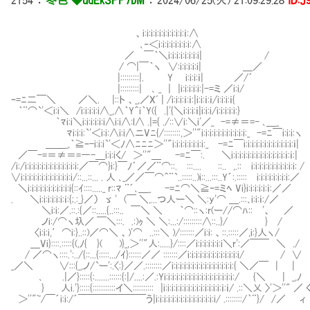
2154
：
冬色 ◆udEkSPP7bM
：
2024/06/25(火) 21:09:29.28
ID:J
Ⅵ、i:i:i:i:i:i:i:i:i:i:ｉ:∧
Ⅵ､‐＜i:i:i:i:i:i:i:i:∧
／Ⅵ￣｀＼i:i:i:i:i:i:i:i| /
/ ⌒|￣｀ヽ ∨:i:i:i:i:i| ＿／
|:::::::::|. Y Ⅵi:i:i:ｉ| ／/´
|:::::::::| ､ _ | |i:i:i:i:i:|-=ミ ／i:i/
ｰ=ﾆ二￣＼ ／＼. |::ト 、_,／Xﾞ | /i:i:i:ｉ:ｉ:|i:i:ｉ:ｉ/i:i:i:ｉ{
｀¨⌒`'＜i:i＼ /i:i:i:i:i∧_,∧｀Y＾i｀Y({ .|'{＼i:i:i:ｉ|i:i:i/i:i
｀ﾏi:i＼i:i:i:i:i:i∧i:i∧:l∧ .|={ ./::∨i:＼i'／_ -=≠＝=- ､＿_
ﾏi:i:i:`'＜i:i:∧i:i∧ニVﾆ{/::::::::,＞''"i:i:i:i:i:i:i:i:i:i:i
＿＿_,｀≧ｰ-i:i:i`'＜ﾉ∧ﾆﾆﾆ＞''"i:i:i:i:i:i:i:i:_ -=ﾆ￣i:i:i:i:i:i:i:i:i:i:i:i:ｉ|
／￣-=＝≠＝=―-＿i:i:iく/ ＞''"＿ -=ﾆ￣:. ＼i:i:i:i:i:i:i:i:i:i:i
/i:/i:i:i:i:i:i:i:i:i:i:i:i:i:／￣⌒}i:}￣ﾉ´／／¨⌒::. :::.... ::.. ,.::Ⅵi:i:i:i:i:i:i:i:i:i:i: /
∨i:i:i:i:i:i:i:i:i:i:i:i:i/::...::... . 人 ､_／／￣⌒＾¨`..:::::..)i::...:::..Y´:.:::::Ⅷi:i:i:i:i:i:i:i:／
＼i:i:i:i:i:i:i:i:i:i:i{::ｲ::::....._ r::ﾏ ¨´､＿_ -=ﾆ⌒＼≧ｰ=ミﾍ Vi}i:i:i:i:i:ｉ:／／
. ＼i:i:i:i:i:i:ｉ:{;.:_}／） ゞ ' (￣ ＼,...つ人ー＼ ＼:y'⌒ ＿.:::､i:i:ｉ:/／
＼i:i:／.::.:{／::.....{..:::.. ￣＼ ＼ ｀⌒::ヽ:r(ー//⌒ﾊ::Ⅵ'、 ／
ノi:/⌒ヽ圦／ ￣＼:::. .:)ｩ ＼ ＼:...:/:::::::::∧::..}/ Ⅵ} /
〈i:i:i,′⌒i:}..::)／⌒＼ 、)'⌒ ..:::＼ )/:::::::／i:i: 、::.:::::／,i:}人ヽ/
＿Vi}::::.:::::{(,ﾉ{ }( )}_,＞''"人:.....}/::::／i:i:i:i:i:i:i＼r':／￣￣ ＼ ./
/ ／⌒ヽ::::.':../{::...{:::::.../ｲ}::::::／／ :::::::／i:i:i:i:i:i:i:i:i:i:i:i:i/ / ∨
_／＼ ∨:::{_,ノ/`ー':.〈:}／／.::::::::／i:i:i:i:i:i:i:i:i:i:i:i:i:i:i:{ ＼／￣ | |
､ .|／}:::::{:.......::::::{:|/....:／.:Yi:i:i:i:i:i:i:i:i:i:i:i:i:i:i:i:i:/ {＼ | _,ﾉ
} 人i.'}:::::{:::::::::::イ＼:::::::::: |i:i:i:i:i:i:i:i:i:i:i:i:i:i:ｉ:ｉ/ .::＼乂 〉'＞''" ／ 
＞''"~/￣´i:i:/´￣￣￣￣￣￣￣う|i:i:i:i:i:i:i:i:i:i:i:i:i:i:i/ .::::::::/｀¨}/ /／ ィ