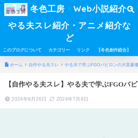
冬色工房 Web小説紹介・
やる夫スレ紹介・アニメ紹介な
ど
このブログについて
カテゴリー
リンク
【冬色創作総合】
ホーム
自作やる夫スレ
やる夫で学ぶFGOバビロンの大富豪
【自作やる夫スレ】やる夫で学ぶFGOバビロ
2024年6月26日
2024年7月8日