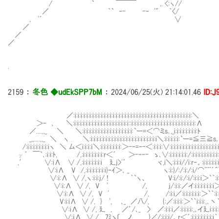
/ ` ￣￣￣ ,. <:ヽ//
／ ｀` ‐- -‐ '" ｀〈/
, '´ ∨
／
／
／
.
2159
：
冬色 ◆udEkSPP7bM
：
2024/06/25(火) 21:14:01.46
ID:J
／:i:i:i:i:i:i:i:i:i:i:i:i:i:i:i:i:i:i:i:i:i:i:i:i:i:i:i:i:i:i:i:i:i:i:i:i:i:i:i:i:＼
＞ｰ ､ ＼:i:i:i:i:i:i:i:i:i:i:i:i:i:i:i:i:i:i:i::i:i:i:i:i:i:i:i:i:i:i:i:i:i:i:i:i:i:i:i:i:i:Λ
／....,,_ ＼ ＼:i:i:i:i:i:i:i:i:i:i:i:i:i:i:i:i:i:`ー=＜⌒ミs｡,_i:i:i:i:i:i:i:i:ﾄ
_,,....,,_ ＼ ヽ ＼:i:i:i:i:i:i:i:i:i:i:i:i:i:i:i:i:i:i:i:i:i:i:i＼:i:i:i:i:i:`ー=≦三≧s｡
/:i:i:i:i:i:i:i:iヽ ＼ 厶＜i:i:i:ｉ＼:i:i:i:i:i:i:i:＞-‐=‐-＜:i:i:i:∨:i:i:i:i:i:i:i:i:i:i:i:i:i:i:i:i:
γ´ ￣`､:i:i:ﾄ, /,:i:i:i:i:i:i:i:r＜´ ＞-‐‐- ゝ､∨:i:i:i:i:i:i:/:i:i:i:i:i:i:i:i:i:i:i:i:i:
,′ ∨:iΛ ∨ /,:i:i:i:i:i:i:iⅤ廴j>'´ ヾ,i＼:i:i:i//i:r‐，:i:i:i:i:i:i:i:i:i:i:i:
∨:iΛ V /,:i:i:i:i:i:i:i}ｰｲ＞､ _ ヽ:i:}/:/:i:/:i/⌒¨¨´＾＞`｀:i:
∨:i:Λ ∨ /,ヽ:i:i:j/ ! ｀`ヽ、 V:i/:i:/:i/:i:i:i＞`｀:i:i:i:i:i
∨:i:Λ ∨ /, V ' /, j/:i:i:／イ:i:i:i:i:i:i:i＞`｀:i:i:i:
∨:i:Λ ∨ /, V ' /, /:i:i／:i:i:i:i:i:i:＞`｀:i:i:i:i:i:i:i:i:{:
V:i:iΛ ∨ /, } ', ､_ ／八/, {:／:i:i:i:＞`｀i:i:i:,､丶｀:i:i:i:i:i:i:
∨:iΛ ∨ /, 廴 , ／’/､_ 〉 ／:i:i:i／:i:i:i:i:,､イ廴i:i:i:i:i:i:i:i:i:i:
∨:ｉΛ ∨ /, 7ﾐゝ〔_ ノ }／/:i:i:i/。r＜´:i:i:i:i:i:i:i:i｀丶、:i:i:i: