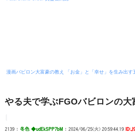
漫画バビロン大富豪の教え 「お金」と「幸せ」を生み出す
やる夫で学ぶFGOバビロンの大富豪
2139
：
冬色 ◆udEkSPP7bM
：
2024/06/25(火) 20:59:44.19
ID:J