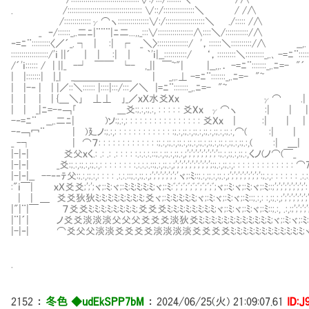
. /:::::::::::::::::::::::::::::::::::: ∨::/::::::::::::
/:::::::::::::γ⌒ヽ:::::::::::::::∨:/:::::::::::::::::::＼ ./::
_ ｰ/::::::_,.二ﾆ|¨¨¨|ﾆ二...,,_:::∨:::::::::::::::::∧::::＼/:::::::::::/
‐=ﾆ¨:::::::::〈／´_. ┐ | :| ┌ _＼〉:::::::::::::::/ '，::::::＼
::::::::::::::::::/'ｉ ||´ ｜ | :| ｜ ｀'ｉ|__:::::::::::/ ‘，:::::::::
/´'ｉ:::::: / | ||_ -┘ ￣￣ └- ,_|| ￣~"| |__,,.． -=ﾆ¨:::::
| |:::::::| |_| _＿＿＿＿＿＿ | _,,.⊥ -=ﾆ¨:::::::_,.ﾆ=-
| |-‐ | | |／::＼:::::: |::::|:::/:::／＼ |=ﾆ¨:::::::_,.ﾆ
| | | | {＿＼｣∟⊥⊥∟｣_／ｘＸ水爻Xｘ γ⌒ 
| | _|ﾆ=-‐￢｢ ___爻:;.:,:;.:, : : : : : 
-‐=ﾆ¨ __,.二ﾆ| )ソ:;.:,: : : : : : : : : : : : : : : : 爻Ｘｘ 
-‐￢冖¨ | )廴ノ:;.:,: : : : : : : : : : : : :;.:,:;.:,:;.:,:;.:,:;.:,:
_ -┐ | ⌒７: : : : : : : : : : : : :;.:,:;.:,:;.:,:;.:,:;.:,:;.:,:;.:,:;
|-|‐| 爻父ｘく.: .: .: .: : : : :.:.:.:.::;.:,:;.:,:;.:,;';';';';';';';':;.
|-|‐| _爻:;.:,:;.:,:;.:,: : : : : : : :.:.:.:.::;.:,:;.:,;';';';';';';';';';:;.:,:;.:,
|-|‐|__ --‐‐ﾃ父:;.:,:;.:,: : : : .:.:.::;.:,:;.:,;';';';';';';'ヾ;:ﾐ::;.:,:;.:,:;.:,;';';';';';
:"ｉ￣| ｘＸ爻爻;';';ヾ;:ﾐ:ヾ;:ﾐ:ﾐ;ﾐ;ﾐ;ﾐ;ヾ;:ﾐ:ﾞ;ﾞ;ﾞ;ﾞ;ﾞ;ﾞ;ﾞ;ﾞ;ﾞ;ヾ;:ﾐ:ヾ;:ﾐ:ヾ;:ﾐ::;';';';';';';
| | ＿ 爻爻狄狄ﾐ;ﾐ;ﾐ;ﾐ;ﾐ;ﾐ;ﾐ;ﾐ;爻ヾ;:ﾐ:ﾐ;ﾐ;ﾐ;ﾐ;ヾ;:ﾐ:ヾ;:ﾐ:ヾ;:ﾐ::;.:,: :,:;.:,;';';';';';';';
|"|¨|￣ ７爻爻ﾐ;ﾐ;ﾐ;ﾐ;ﾐ;ﾐ;ﾐ;ﾐ;爻爻爻ﾐ;ﾐ;ﾐ;ﾐ;ﾐ;ﾐ;ﾐ;ﾐ;ヾ;:ﾐ:ヾ;:ﾐ:ヾ;:ﾐ::;.:, .:,:;';';';';';';';
|¨|´| ノ爻爻淡淡淡父父父爻爻爻淡狄爻ﾐ;ﾐ;ﾐ;ﾐ;ﾐ;ﾐ;ﾐ;ﾐ;ﾐ;ﾐ;ﾐ;ﾐ;ヾ;:ﾐ:ヾ;:ﾐ::;.: ;.:,(:
|-|‐| ⌒爻父父淡淡爻爻爻爻淡淡淡淡爻爻爻爻ﾐ;ﾐ;ﾐ;ﾐ;ﾐ;ﾐ;ﾐ;ﾐ;ﾐ;ﾐ;ﾐ;ﾐ;ヾ ﾐｼ::::::: 
.
2152
：
冬色 ◆udEkSPP7bM
：
2024/06/25(火) 21:09:07.61
ID:J