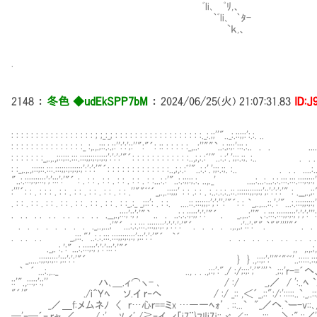
ﾞli､ ﾟﾘ,、
｀ﾞli､ ｀ﾀ-
`ｋ,、
.
2148
：
冬色 ◆udEkSPP7bM
：
2024/06/25(火) 21:07:31.83
ID:J
: : : : : : : : : : : : : : : : : ; ;_:_; : : : : : : : : : : : : : : : : : :._:.;;''".._:.::;;:':.:. .. ..:.
: : : : : : : : : : : : : : :_ :,.,.;::.:.;:'':':';:''":"´: :: : : : : :_,..:''""`..:.;:;:':::.:.. . . ....:...:.
: : : : : : :_,.,.,;::;::.:::.:::;;:;:;:;:;':':':'"´: : : : : : : : : : : :..,;,:.:ﾞ'"..:.:'.';;:.:;. :.. . . . ...
: :_,.,.,;::;::.:::.:::;;:;:;:;:;':':':'"´: : : : : : : : : : : : :..,;,:.:ﾞ'"..:.:'.';;:.:;. :.. . . . ....:...:.
"..:.:::;:;:::;';':::':'"´ : . : : . : : . : : . : : . : :...:.:'"..:.:;;:;.:. ..,._' ....:...:...:.:.:::.:::.:::;:;:;'
:'''´: : . : : : . : : . : : . : : . : : . : : .''""ﾞﾞ´_,.,.::;;;' : : .: : . :..:.:.:..::.::::::;;:;:;';:':':':'" : .__,.,;:
. : : . : : . : : . : : . : : . : : . : : . : :_.:_ _;::': . : :. ....::.:::;;;:';':'':'"´: : ｀_,.,...::.':'"...:.:::;;:;:;
. . . . . . . . . . . . . .__,.,:::;':;';'"｀ .. . ..:.:.:;:;;':':'"´ . _.,..:''"､:.:::.:::;;:;:;';';':''':'
. . . . . . . . ._..,...;'"´...:.:.:::.:::;;:;:';':':':'"´. . . . .,.,.;'::':"".｀""''''"´ 
. . . . . _,;::."'..:.:.:::.:::;;:;:;:;';::':':'"´ ｀´ . . . . . . . . . . . . . . 
._,. :.':"...:.:::;:;';':':::':'"´ ,, ,.,.;,;::::,:::::;''
_.....:;;:;:;::';::':':'"´ } } .,::;:':''"ﾞ"ﾞﾞ'..:::::.::;::;:::;:::;:;
｀ ´ ...:.,.._ .., . . .,;:;':"./ :/;:;:';'"'''｀ .;:;'r-=´へ、;'
::'".,:::;:':;'' ハ､＿.ィ⌒ヽ- ､ / :/ _,／ / ':..ﾍ `.
"´'" ./i＾Ｙﾍ ソ.イ ｒ‐ヘ / :/ _:: ,＜´_,::":/:':::::..`._..::
_／ ＿f:メ厶ネﾉ 〈 ｒ…心ｒ==ミx …―一ﾍｫ’ . ::...` "_／へ.`ー-v::､,_...:,:
─'ｰ─´ｰ ｒャ ／__ ./ :' .ｿ.ィﾞ./≧ｰイ .ィ「i7¨}ﾌﾘi7ｊ;;_ヾ.∠;;,,＿:::＿_＼:".::／'';;';';:;'