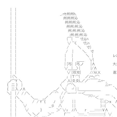
| |
| | _､rｾ州州h､
| | Ⅶ州州州沁
| | Ⅶ州州州;沁
| | Ⅶ州州;州;沁
| | Ⅶ州;州;州;沁
| | Ⅶ;州;州;州;沁
| | {￣{ ￣ 寸jijﾊ
| | ∨ ^'く 寸jﾊ
| | / ＼ 寸}
| | / | ＼. 寸
| | | ｜ ＼ | レオニダス将
| | | | ＿＿ ∨{
| | ｜[丐| |丐,ノ |Λ 大量の魔獣
| | ∨＿|＿〉 | |/Λ
| | ∨ |双双| //从乂 進軍中と
| (＼ ｣ |Τ⌒| ／ﾉヘ/⌒
_ノ⌒Ｙ ＼ _／ 人|爻爻L／／´￣￣ニ=- _
｛ 二 ｝ } < /⌒＼ ニ=- _
｛ 二入 ノΛ __／ ＼{ ┘| |＿＿＿＿＿＿
＼| | / / /＼ ／´⌒ / /^ー―┘―＜＿＿ ＿ ＼
| i＼ ＼＿ __／ { / ⌒^''＜ ＿ ｀ヽ /
| | ＼ / / Ｙ＾｛ ﾉ }/ | | {::::{＞ｘ
| |. ∨ __彡 八 | | }::::{ ＼
| | ∨ ｝ ＞'' ∨ｯ ﾉ八 ｒ ......:::::::::
| | ＼ ＼／ ＞''´ Γ¨´ `:::::::....^:::::::::::::::