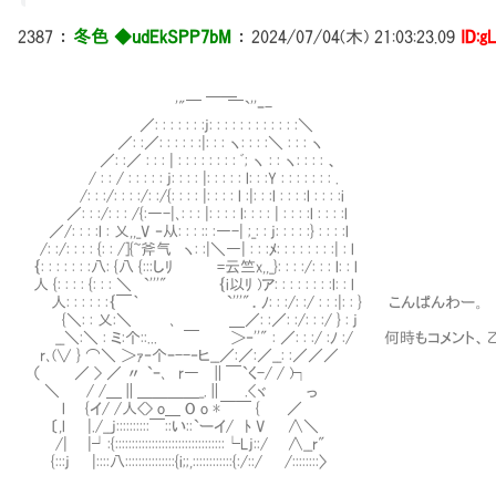
2387
：
冬色 ◆udEkSPP7bM
：
2024/07/04(木) 21:03:23.09
ID:g
＿＿
'"￣ ￣`''ｰ-
／: : : : : : :j: : : : : : : : : : : :＼
／: :／: : : : : :|: : : ヽ: : : :＼ : : : ヽ
／: :／ : : : | : : : : : : : : ﾞ; ヽ : : ヽ: : : : 、
/ : : / : : : : : j: : : : |: : : : : l: : :Y : : : : : : : .
/: : :/: : : :/: :/{: : : : |: : : : l :|: : :l : : : :l : : : :i
／: : :/: : : /{:―-|､: : : |: : : : l: : : : | : : : :l : : : :l
／/: : : :l : 乂,,_V ‐从: : : :: :―-| ;_: : j: : : : :} : : : :l
/: :/: : : : {: : /]{~斧气 ヽ: :|＼―| : : :ﾒ: : : : : : : :| : l
｛: : : : : : :八: {八 {:::しﾘ =云竺x,,_}: : : :/: : : l: : l
人 {: : : : {: : : ＼ `'''" ｛i以ﾘ )ア: : : : : : : :l: : l
人: : : : : :｛￣｀ `'''"．ﾉ: : :/: :/ : : :|: : } こんぱんわー。
{＼: : 乂:＼ ､ ＿／: :／: :/: : :/ } : j
__＼:＼ : ミ:个::... ￣ ＞‐''" : ／: : :/ :ﾉ :/ 何時もコメ
r､(∨ } ⌒＼ ＞ｧ‐个ｰ--‐ヒ__／:／:／__: :／／／
（ ／ > ／ 〃 `ｰ､ r― ∥￣`く-/ / )┐
＼ / /＿∥＿＿＿＿_.∥ .<ヾ っ
l {イ/ /人<> o＿ O o *￣￣ { ／
〔,l |./__j::::::::::￣::い::`ーイ/ ﾄ V ∧＼
/| |┘:{:::::::::::::::::::::::::::::::::└Lj::/ ∧__r"
{:::j |::::八:::::::::::::::{i;;,::::::::::::{:/::/ /::::::::〉