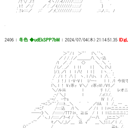
/:! ∨ .ﾉ::! ￣￣ イ丶//.イ/////:.:.:.:.:/ ::. '
, l::! ／::/ ／ ;' .／ｲ///////:.:.:.:.:/ ｝ '
,' .!:ﾚ:::::／ ,:::' ,／,ｲ,'///////:.:.:.:.:/ ..:::ノ､:::.. ﾉ
.
2406
：
冬色 ◆udEkSPP7bM
：
2024/07/04(木) 21:14:51.35
ID:g
＞'"/ l ＞'"´ l＼｀`ヽ
／ / /. /／_＿＿＿八. ＼-込
/l ／. ./ <> ＼. .＼ ‘，
/ l／. .／ l l l l｜ ＼. l＼l
}/.l. ／l l l 八! l l｜ l 丶. .‘，
/ . / l ! ∧｜ 丶､ l ∧lヽ l ∧ . ‘，
.′ .l ! .l l -V-V l l/─‐Ⅵ l l . /l 今街
l＼. l ! Vｨ豕ｯ V＼/ ｨ豕ｯVl /Vﾘ.／
＼/ル从 l ﾘ l /, レオニダス将軍が
_-/ ＼_l l /.ｨ( l /,
__-=/ _ -个s lV l /,
_-=ﾆ＞'"´/::::::ﾄ､__＼ ´ ｀ ／l从 l /,__ -- __
_-=ﾆ「 /:::::込 /l ＼ ／ / l l l r=ニニニニニ
──‐》 ＼ /::::::::::/TT7 lﾊ_ ≧≦ / l l l lニニニニﾆ＞
／ ｀ヽ､l /:::::::／7-イ / ＼_ _/--八 __lニニ＞'"´
_､‐''゛ ﾏ／＼/__l／＿ 込 √ ＿＼_!ﾆﾆ／ l /,
j>'´ /_＿＿＿＿＿＿＿＿＿＿＿＿＿＿_≧s。 /,