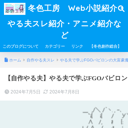
冬色工房 Web小説紹介・
やる夫スレ紹介・アニメ紹介な
ど
このブログについて
カテゴリー
リンク
【冬色創作総合】
ホーム
自作やる夫スレ
やる夫で学ぶFGOバビロンの大富豪
【自作やる夫】やる夫で学ぶFGOバビロンの
2024年7月5日
2024年7月8日