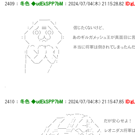
2409
：
冬色 ◆udEkSPP7bM
：
2024/07/04(木) 21:15:28.82
ID:g
＿＿__
：／ ＼：
：／ _ノ iiiii ＼. ＼ 信じたくないけど、
／ （○） （○） ＼
： | （__人__） |： あのギルガメッシュ王が真面目に言
＼ ｀ ⌒´ ／
/ ⌒ /⌒Y⌒ヽ ヽ 本当に将軍は倒されてしまったんだ
：| ＼| .i ｲ |
|＼ ／ 人 .＼!
| ＼___／ ＼__/：
| /
| /
.
2410
：
冬色 ◆udEkSPP7bM
：
2024/07/04(木) 21:15:47.85
ID:g
＿_,.. '⌒'",￣｀＞- 、
／ .／ .:'/ ／ .i:, 〉､ だが安心せよ！
,.／ / ,:'::/ ./ -‐|:', ＼
/ / ,.::::￣￣:::::/`＜＼,.ィl:::'､ ノ､ レオニダス将