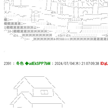
//ﾍ: /| | ￣⌒＾^'| |⊥,_＼|＼|⌒⌒∠ﾆ癶＿＼|＼xヘ |＼＼＿ｘ==ﾐ─
|￣ |/_|＿＿|,＿＿ | | |｀'i'iﾆL_;' ;';'| | | ＼＼|⌒ |＼|￣|
| | ￣⌒＾^''㍉｡_￣ - _| | | |:| ￣¨:|⌒|宀宀冖冖| |~¨¨￣￣ |
乂ノ- _ |＜＞- _ ￣≧s｡| |:| ｜ ｜ .i⌒i | | ＿＿ ⊥-匕] _
.,_: : : : : : ⌒￢=- _|:::|:::::| ￣＾^'=- _￣⌒＾^'=-⊥ ⊥-┘￣￣¨¨¨¨￣ _
欟ﾆ=‐ _: : : : : : : :|:::|::_｣─- _ ￣⌒＾^77ﾆﾆﾆﾆア￢宀冖^＾￣ ｢￣ |
欟欟灘灘灘ﾆ=‐ ｀¨´: : : : : : ≧s｡.,_ |￣¨¨¨´:::::|＿＿＿＿＿｣-─…ﾍ ﾉ
ミ欟欟灘灘灘淵淵淵≧=‐ _: : : : : : : : ￣⌒^ | : : :::|;:;:;:;:;:;:: : : : : : : : :
⌒〕iトﾐ欟欟灘灘淵淵洲洲洲洲ﾆ=- _: : : : _:_ :乂＿＿ ノ: : : : : : : : : : : 
⌒≧s｡.,_洲洲洲洲洲洲洲洲洲㌻_｡s≦i:i:≧s｡.,_:_:_:_:_:_:_:_:_:_:_:_
⌒ﾆ=‐ _洲洲洲洲洲洲ﾙ州ﾘilili:i:i:i:洲洲洲洲洲洲淵灘灘灘
.
2391
：
冬色 ◆udEkSPP7bM
：
2024/07/04(木) 21:07:09.38
ID:g
＿＿＿＿＿＿
／＼ ＼
／／ ＼ ＼
／／ ＼＿＿＿＿＿_＼
￣| ＿＿_ ｜ ┌┬┐ |_
|／＼ ＼| └┴┘ | ＼
／／ ＼ ￣￣￣￣￣￣ ＼
／／ ＼＿＿＿＿＿＿＿＿＿＼
￣| ＿_ | |