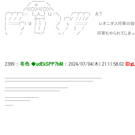
／ .u ＼
／(（○）) (（○）)＼
/⌒)⌒)⌒).:::: （__人__） l_j :::＼ /⌒)⌒)⌒) え？
| / / / |r┬-| | (⌒)/ / / /／
| :::::::::::(⌒) U .| | | ／ ゝ :::::::::::/ レオニダス
| ノ | | | ＼ / ） /
ヽ / └ー.┘ ヽ / ／ 将軍もやられてしまった
.
2399
：
冬色 ◆udEkSPP7bM
：
2024/07/04(木) 21:11:58.02
ID:g
━━━━━━━━━━━━━━━━━━━━━━━
￣￣￣￣￣￣￣￣￣￣￣￣￣￣￣￣￣￣￣￣￣
━━━━━━━━━━━━━━━
￣￣￣￣￣￣￣￣￣￣￣￣￣
━━━━━━━━
￣￣￣￣￣￣
￣￣
.