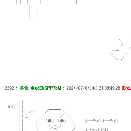
| | | | |
￣￣￣￣￣￣| 「|￣￣￣￣￣￣￣￣￣￣￣
| l |
＿＿＿＿＿＿| l |＿＿＿＿＿＿＿＿＿＿＿
ヽ ｀ / '
> /ご
__,∠ / ｷｭﾑ
〈、 ／
＼､__ノ
.
2392
：
冬色 ◆udEkSPP7bM
：
2024/07/04(木) 21:08:49.28
ID:g
|┃
ｶﾞﾗｯ. |┃
|┃ ﾉ// .／￣￣￣ ＼
|┃三 ／ ＼ ／ ＼
|┃ ／ （●） （●） ＼ カーチャントーチャン
|┃ | （__人__） |
|┃三 ＼ ｀ ⌒´ ／ ただいまだお！