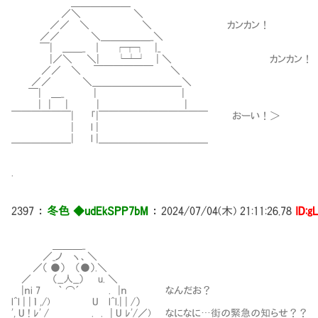
＿＿＿＿＿＿
／＼ ＼
／／ ＼ ＼ カンカン！
／／ ＼＿＿＿＿＿_＼
￣| ＿＿_ ｜ ┌┬┐ |_
|／＼ ＼| └┴┘ | ＼ カンカン！
／／ ＼ ￣￣￣￣￣￣ ＼
／／ ＼＿＿＿＿＿＿＿＿＿＼
￣| ＿_ | |
| | | | |
￣￣￣￣￣￣| 「|￣￣￣￣￣￣￣￣￣￣￣ おーい！＞
| l |
＿＿＿＿＿＿| l |＿＿＿＿＿＿＿＿＿＿＿
.
2397
：
冬色 ◆udEkSPP7bM
：
2024/07/04(木) 21:11:26.78
ID:g
＿＿＿_
／_ノ ヽ、＼
／（ ●） （●）.＼
／ （__人__） u. ＼
|ｎi 7 ｀ ⌒´ . |ｎ なんだお？
l^l | | ｌ ,/) U l^l.| | /）
', U ! ﾚ' / . . | U ﾚ'/／) なになに…街の緊急の知らせ？？