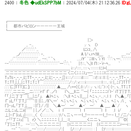
2400
：
冬色 ◆udEkSPP7bM
：
2024/07/04(木) 21:12:36.26
ID:g
┏━━━━━━━━━━━━━
┃ 都市バビロン―――――王城
┗━━━━━━━━━────
|＞
,. -.､ γヽ l> -
／':':':':':`.､ にiｺ,､∧ ／':':':':'
_ノ':':':':':':':':':':': ｰ､ A ｌ/ヽrﾍ!lll＿ _ _,...-‐':':':':':':':':':
..:'´':':':':':':':':':':':':'_,. -‐:.'´`ヽ _ ...､iＹ´｀ﾆｌllヽ^i Yl ':':':ヽー:.'':':':':':':':':':':':
-‐'':':':':':':':':':':':':':':':´':':':':':':':':':':':ﾞﾞー':':':.｀ |:!:::､＼}ｌ:Π::ｰ'ｒ-ﾍ,､ ｀
＿＿＿＿＿＿＿＿＿＿＿＿＿＿＿＿ i:::/:::::､:::::ヽ::::::::::lﾆ
.二二二二二二二二二二二二二二二 〈二〈ﾆﾆﾆl」ー-'ﾆﾆﾆﾆｌ二二二
TｭTﾋ‐_‐_‐_辷TT‐_‐_‐_‐_辷辷‐_‐_‐_[] i:::::/:::::::::iｌ::::::￣:::i!:::i:::ｌ:::|.-_-
TﾆTT_|_|__|ﾆTTﾆTﾆT￣;';';';';';';';';';';';';';';/:::/::ｨ::::::i::::::::::::::::::l:::::
;';';'匚]TTT]匚］;';';';';';';';';';';';';';';'.▲＿_ ∧==〈〈;;ｌ:::/:::γヽ::(;;'')::
;';';';'_二二二＿二;';';';'ｒГГ..／l l＼＿ll二 '''ー| 「ﾆﾆﾆﾆﾆﾆl^l-' iT
「「_|二丁丁￣|＿|ニ「」. ▲ｌﾍﾆヽ :＼ll ﾍﾆヽ||＿.| ﾍﾆヽ,-､,-､l :l l＼▲
ГｭＬ「「丁T_|¨~¨~:|| ||ﾆ../ll＼ー' ﾍﾆヽﾍﾆヽ ﾍﾆヽﾍﾆヽ' ﾍﾆヽ ﾍﾆヽ /
冂‐ｭＬ｢丁T⊥＿ ::|冂./ /|| ＼▲ー' ー' ▲‐' ー' ▲ ＿_ ▲' / 
ニＬﾆｭＬ二ii|¨¨¨ | |.／／:.:.＼ i ｌ￣￣￣￣l ｌ￣￣￣￣l ｌ .l i/
⊥|‐Г|iｭL｣|::::::::..,< 〈:.:.:.:.:.:.:.:.:.:ｿ/ヽ二ヽ――ｌ__!――――ｌ__!―‐ 
┌｢｢丁ﾆｉｭ|￣|. ｒ〉 ＼ﾆﾆﾆﾆﾆﾆ |__|＿::l＿＿＿＿_く二二ゝ＿＿＿＿_|￣O| ／:::::
｢丁|ニTT.,. -‐':::::＼二二二二二| :|:l二二二二二| :|:l二二二二二iー‐i::::::::
._,. -‐'' ~::::::::::_,.-‐'::::::::/:::::::::::::::/::| :|ﾉ::::::ﾉ::::::::::::: : | :|ｿ::::::::i:::