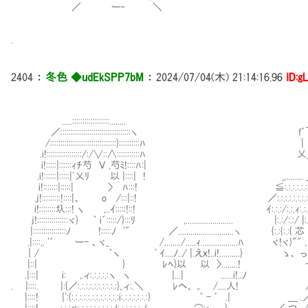
／ ー‐ ＼
.
2404
：
冬色 ◆udEkSPP7bM
：
2024/07/04(木) 21:14:16.96
ID:g
.....::::::::::::::::::........
／::::::::::::::::::::::::::::::::::ヽ 
/::::::::::::::::::::::::::::::::}::::::::
.i!:::::::::::::::::/:/∨::∧:::::::::::
i!:::::|::::::ｨﾁ芍 Ｖ ,芍ﾐ!::::ﾊ:| ／:
.i!::::::|:::::|ﾞ乂ﾘ 以 |::::| ! _......... ＿ {:.:.:.
i!:::::::|:::::| 〉 ﾊ:::! ≦:.:.:.:.:.:.:.:.:.⌒≧
.j!:::::::::!::::|、 o /:::|::! ／:.:.:.:.:.:.:.:.:.:.:.:.:.:.:
i!::::::::圦:::! ヽ ,..ｲ:::::!::! ｲ:.:.:/:.:.ｨ:.:.:.:.:.:ﾊ.:.:
j!:::::::::::::::ヾ} ｀ i´:::::/}:::ﾘ ,....................... |:.:/:.:/ |:.:.:／,,,
|::::::::::::::::ﾉ !:::::ﾉ '" ／...........................ヽ {:.:{:.:{ 芯
.|::::,. '´ ー- 、ヾ_ /......../.....ｨ..................ﾊ ヾ!ヾ}"" ,
｜/ ｀ヽ ' ｲ....ﾉ../ |.えｘ!..i!..........} ゝ、 っ ｨ
|::| } ﾚﾍ}以 以 〉........! -‐= 
.|:::| i: ,.ィ:.:.:.:.:ヽ ヽ |...| ......i!.
. |::::. |:{／:.:.:.:.:.:.:.:.:.:},.ィ:.＼ ﾚヘ、 。 /....人!
|::::! |':{:.:.:.:.:.:.:.:.:.:.:.:i:.:.:.:.:.:.:} ｀ - ´ .|
|::::! :.:.:ゞ:.:.:.:.:.:.:.:.:ﾉ:.:.:.:.:.:.ﾉ ,. ⌒:ヽ .}