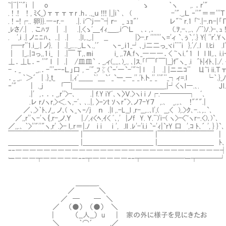
~|¨|¨"i | o ゝ ｀ヽ ,. ．r'" '"''''''''''''
. ! .! ! , ﾐく_）ттттr .h．.,_ｕ !!! |_|i` ､ ( -'"._,Ｌ ‐''"＝＝'''Ｔ
. ! ｰ!┌.. 卵}}.―‐r.- .|. i⌒j―~┤ｒ- _ ｭｮ"' レ"~ r.1 ｢~.|-.ｎ-|｢Γ
_ﾚさ/.| . こﾊﾂ | .| .|,<ゝ'＿ｲｨ_＿_.i⌒Ｌ ､．,． (.ｦ,-､,.､ /¨)ﾉ.)-､ｭ ! .|〈ｆ 
. ',ｉ .| ノﾆﾆﾊ、 ..| .| .|l,.,_.| __ |〉-.r '''''''ヽ='ィ `､ぅ`,'.} Y{ ''ｒ'.Yヽi
┌─r''1.i__.| ノ}. | .|_,...._,Ｌヽ.,'´ ヽ‐_.ｉ1_┘､_i二二っ_ヾi¨¨i },'/..l l.ﾋi .l'f､)
｜ |_,.|ｺっ,,１i_ | .|￣ Ｔ,､mi i_ ,.7A.fヽ_―――．< ~ヽi.゛1 l l ｌl,.､ i.iｰ'
⊥．⊥L．‐ ''" l | .| /皿皿` ．_,ィ(,,,,､)_., ､|ｽ.｢｢￣「￣|__}ｆ"ヽ_ .i ^ﾄ|ｲﾄ､|./.
- ．_ _,.．-'''ｰ-‐Ｌ」口 , -'"_ﾌζ(`ｰ'―`-'"~| l .| .| |ニニｺ¨ Ц~i ii.Ｔтl只
．_ _,.｀＞´ | .}_ｔ_ |,ｨ'＿＿｀'＿`´_`ー_―_''_'ﾄ.ト_''_''"¨_┐ィ=.l └｀.}_ﾉ ｉ.Y_ 
‐'" | ._j ｢￣|＿＿＿＿＿＿＿＿＿＿＿＿＿_|┘<ヽl―.､. Ｊl.l ｌ. ｉ. l"''
.|' ,．．．_,r''>-､ .| ｆ.Y iYﾞ､ヽ〉Ｖ.>ヽi i ﾉ┌.────┐ ﾞ､ Ｌ
.レ rﾉヽr,>＜.ヽ,-ﾞ､ ､..|, 〉‐ﾝt ｿヽr">､ノ7-Y７ ,.､ _.,.
／､,>｀ﾄ､ﾉ_, ノ､( ヽ_ヽ‐/j ｎ .|l ,.-L__l ,r-__,..､l',( __,
／,,r''ヽ-'ヽ｛,r-_ノ.Ｙ |./,ｨ<ﾍ,ｲ< ﾞ､,' |ノf Y. Ｙ.¨)'i-( ヽ>-<~ヽr-.<)､)`､
／,,.､ ｀>''"''"ヽ,r' .〉- l,.r＝|.ﾉ i i i ', .ll .ﾚ'-'ｉ.i `‐'ｨ|`rY 口 ',ｺ ﾄ､´ ', } }`､
￣￣￣￣￣￣￣￣￣￣ |￣￣￣￣￣￣￣￣￣￣ |￣￣￣￣￣￣￣￣ |
＿＿＿＿＿＿＿＿＿＿ |＿＿＿＿＿＿＿＿＿＿ |＿＿＿＿＿＿＿＿ ﾄ､
ｰ‐―――――――――――――――――――――――――――――
ー―――┬―――――‐ｰ┬―――――ｰ‐┬──────ー┬───┘
＿＿＿_
／ ＼
／ ─ ─ ＼
／ （●） （●） ＼
| （__人__） u | 家の外に様子を見にきたお
＼ ｀⌒´ ,／