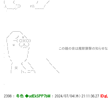
{ 〈 ﾉ ／
..i, ."⊃ ｒニ /
."'""⌒´ `''""''''
／￣￣＼
／ _ノ u＼
| ―（ ○）（○）
. | u （__人__）
| ｀ ⌒´ﾉ この鐘の音は魔獣襲撃の知らせなん
. | }
. ヽ }
ヽ ノ ＼
/ く ＼ ＼
| 父 ＼ ＼ ＼
| |ヽ、二⌒)､ ＼
.
2398
：
冬色 ◆udEkSPP7bM
：
2024/07/04(木) 21:11:36.27
ID:g
＿＿＿