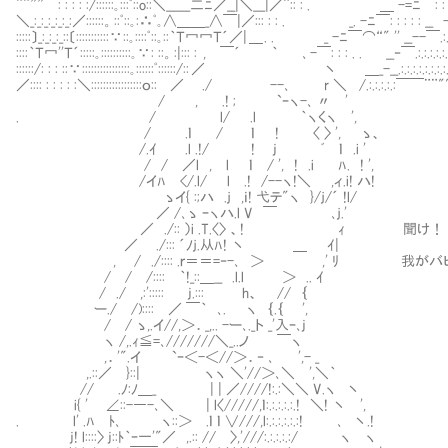
¨¨””￣: : : : :/::::::｡:::ﾟ::o::＼______二ﾆ／__|＼___|／¨:: : . ＿ -=ﾆ￣: : : : :
＼_:_:_:_:_:_:／::::::。::ﾟ::｡:∴ﾟ｡∧＿＿_∧￣|／::: : : . _. -ﾆ￣: : : : : __ - ￣.:.:.:
:::::〕_:_:_:_::〔:::::::::::∵::｡::::ﾟ::｡::｀Ｔ冖冖Ｔ´／| ＿ . . _ -ﾆ￣⌒“" '' __--￣.:.:.:,,..
::::｀Ｔ冖''Ｔ´:::::｡::::::::::｡∵: ::。:|::: : , ￣´ ｀ ､ -￣: : : . . __‐￣.:.:.:.:.:.:
::::::/: : : ::∵::::::::::::::::｡::::::ﾟ::::::/:: ／ 丶 ＿_-__.:.:.
／:::: : : : : :＼:::::::::::::::::ｏ:: ／ ./ --､ r ＼ /.:.:.:.:.:￣
/ , .! ; `ｰヽ-､ 〃 '
. / l/ .l ｀ヽくヽ ',
/ .ｌ / ｌ ! 〈 〉 ', ゝ、
/.ｲ .l .!/ ! j ﾞ ｌ .i '
/ / ／l , l ｌ / ', ! .i ﾊ. ! ',
/イﾊ </.l/ l .! /--ヽ!＼ ,ィ.i! ハ!
ゝイ{ :;ハ .ｊ ,ｉ! 弋テ"ヽ }/ｊ/´ !l/
／ /､ゝ ｰヽハ.l V ￣ ､ｊ.'
／ ./:: ）i .T.〈〉 、! ｨ 聞け！
／ ./::: ´ﾉｊ.从ﾊ! 丶 ＿ ｲ|
, / ./:::: .ｒ＝＝=‐-､ ＞ ,' ﾘ 我がバビ
/ / /:::: ｀!_::＿__ .l.l ＞ .. ｲ
/ ./ ,:'::::: j.::: h、 // ｛
ー./ /):::: ／ ￣｀ ､. ヽ ｛.｛ ',
/ / ゝ,.イ//,＞．_,.. -ー､._ト _'入ｰ､j
ヽ /,.ｨ≦=､///////＼_..ノ ￣ヽ
,．'".イ `ｰ＜-＜//＞．‐ ､ ',- _
,.::／ }::| ヽヽ ＼'//＞､＼ ',＼｀
// .ﾉ:ﾉ＿_ | | ／////!:.:＼＼ V.ヽ 丶
i{ ' ∠::-―-､＼ | l〈/////,ｌ:.:.:.:.:.! ＼! 丶 ',
. l' .ﾊ ﾄ､ ヽ::＞ .ｌ ｌ ∨///,l:.:.:.:.:.:! ､ 丶.!
j! l::::〉 j::ﾄ｀ｰ一'"／ ,.:: // 〉,'///:.:.:.:.:/ ヽ ヽ