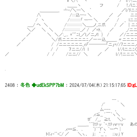
V＼∧ 丶 / l//!ニノニﾆ＼ﾆ
_＿＿丶 フ / !./lニ乂_ニﾆﾆ)-z
_＿＿＿＿_ ┴‐/＼─＼ ｀ ／l/ﾘニニニニ
∧ /::::込─‐ ＼ ／ ／ Ⅵニニニニ
/ 丶 /::::::::::::「 ー─ ＼ ／ / _ lニニ
_＿/ へ ＼ /:::::::::::::::::＼_＿_ノ_ニ爪 / ／ ｜ニ
＼／ ＼ ＼ /:::::::::::::::::_／ / ／=ﾄ､ ／ _/ニ
／ ＼ ＼／:_,.｡ *''"ﾆl_／l／ニノl } / ／/ニ
／ ＼/爪ニニニニニニﾆ／一一込_＿＿_ 〃ニニニ
／ / /ニニニニニニ_ｨi「────「ニ」=//7ニ
/ / ７ニニ//l l ／ l//lニニﾆ〈 
／ / / /ニニ// ＼ ／ l//!ニニニ
.
2408
：
冬色 ◆udEkSPP7bM
：
2024/07/04(木) 21:15:17.65
ID:g
-- ､
/´ ＼
厶--- 、
,ｨ≦__ ´￣｀ヽ＼
tｆ´ /__, ≧t､ ＼>-
＿＿__｀¨{tﾃッ ｀ｰ,tﾃｯｖ┬v あのレオ
,ｨ==≦､ ､ ｀}｀¨f^ヽ ｀ー宀│
ﾄ((ｨｰ'^＜/ ／ ＼ヽ、 ｊ;; ＾__`_ ;;;u j Y