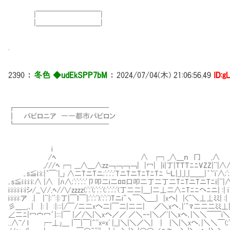
|￣￣￣￣￣￣￣￣￣|
|＿＿＿＿＿＿＿＿＿|
.
2390
：
冬色 ◆udEkSPP7bM
：
2024/07/04(木) 21:06:56.49
ID:g
┏━━━━━━━━━━━━━
┃ バビロニア ――都市バビロン
┗━━━━━━━━━────
i
/ﾍ ∧ ┌┐_∧＿ｎ 冂 ,∧
,///ﾍ┌┐___∧＿∧zz￢￢￢￢| |冖| |i|丁|ＴＴＴﾆﾆVZZ|
｡s≦i:ｉ:|`￣ﾞ|_｣ ∧二TニTニ;';';';'TニTニTﾆTﾆTﾆ└Ｌ|_|_|_|＿＿|｀`'i'∧;';';'
｡s≦i:i:i:ｉ:∧ |∧ |ﾊ∧;';';';';'卩叩二i二ﾛﾛ口叩二丁二丁二TﾆTニTニTﾆｉ|
i:i:i:i:ｉ:ｉシ/__∨/,ﾍ//∨zzzz(;';'(;';';'(;';';';'(丁二二|＿|二⊥二∧ﾆTﾆﾆへﾆニ| :| 
i:i:i:i:ア .| |¨|:¨:|:丁|￣ｌ￣|;';';');';';')Tニi＾ヽ￣＼＿_| |xへ| |<＾＼⊥⊥ﾐﾐ| :| |
彡＿__,､| |: | :|:::|/￣/二二xへ二|￣二|二二| ／＼xへ､|'＾ﾏ二二二ﾐﾐ⊥|_|_,
∠二ﾆ|冖宀冖´|:::|￣ |／/＼|＼xへ／／ ／＼ｰ‐|＼／ﾞ|＼xヘ､|＼＼￣￣i
..∧~/ l ┌-⊥｣＿ |￣|￣|＾''x=x' |__|＼|＼／＼| | |＼|＼xへ､|＼＼￣(;';';'(;';';