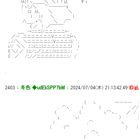
从| l ヽ_＿＿_＼ ＼ l ! 込 ｻﾞｯ
| ヽ!_ﾉ＼ ｀'''────z
'. lｺ 从､ ＼ ＼
l l l ＼ }
∧＿__､+'"l ＼ /￣
《 ／ ! ／￣￣￣
_＿_ -=ﾆﾆニ|/ニニニニニ=- _
／─ ､ニニニニニニニVニニニニl=ヽ
，//＼ ＼ニニニニニﾆﾆVニニニﾆl/ ‘，
i// ＼＼ ﾆﾆlニﾆ}ニニニニニニニl i
l| ＼/ ／ lニ/ﾆ／ニニﾆﾆlニニニﾆ； ′
l| ／ /ﾆ/／ニニニニﾆニニﾆﾆ/ /
.
2403
：
冬色 ◆udEkSPP7bM
：
2024/07/04(木) 21:13:42.49
ID:g
（ ヽ ―――― ○ ―
, ⌒ヽ ( ） ／/ | 
（ ' （ ヽ⌒ヽ 、 ／ / |
ゝ ｀ヽ( ） | (⌒
( ､⌒ ヽ （
( (⌒ ） (
, ⌒ヽ _,,.,..,
（ ' .ｒ‐'''"