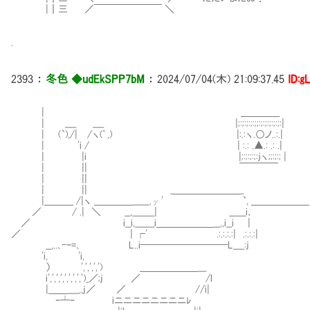
|┃三 ／￣￣￣￣￣￣￣ ＼
.
2393
：
冬色 ◆udEkSPP7bM
：
2024/07/04(木) 21:09:37.45
ID:g
| ＿＿＿＿
| ____ ____ |;:;:;:;:;;:;:;:;:;:;:|
| (`),/| /ヽ(゜,) |:.:ヽ.○ノ..:.|
| 'i / | :.: .▲.: .: .|
| |i |;:;:;:;:ｊヽ;;:;:; |
| || ￣￣￣￣
| ||
| || _＿＿＿＿＿＿＿_
|＿＿＿ /|ヽ ＿＿＿＿______.γ' `, ＿＿＿＿＿＿
／ / .| ＼ __,________| ______i､
／ i__i,_______i＿＿＿＿＿＿__,,i__i |
／ | ┌' .:.:.:.:| .:.:.:|
__,..､-ｰ=､ L..i─────────L____:j
'i, 'i,
） ',',',',') ＿＿＿＿＿＿___
i',',',',',',',',')_／;j ／ /l
|＿＿____,,j／ ／ //i|
ｰ┷ｰ iニニニニニニニニﾚ