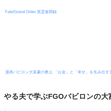
Fate/Grand Order 英霊食聞録
漫画バビロン大富豪の教え 「お金」と「幸せ」を生み出す
やる夫で学ぶFGOバビロンの大富