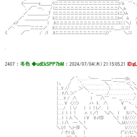
《───‐z_＿＿_/l二二二二二二二二二二二二二二二l/ﾑ ｀`丶
`､ ／￣ ─､ / lニニニニニニニニニニニニニニニニl＼ﾑ 
／_＿＿＿＿__7 lニニニニニニニニニニニニニニニニlニ〉ﾑ /
／´_＿＿＿＿＿/ ilニニニニニニニニニニニニニニニニl=〈 ﾑ /
,ィi「 l .llニニニニニニニニニニニニニニニニlﾆﾆ＼l l乂_
／- ￣￣￣二二二／ .llニニニニニニニニニニニニニニニ_＿_ニニ! 7
く ／￣ / /l .llニニニニニニニニニニニニﾆj>'´ ＼ﾆl /
.
2407
：
冬色 ◆udEkSPP7bM
：
2024/07/04(木) 21:15:05.21
ID:g
／ `､. . . . `～-- _＿＿- ──‐ﾐh､
|ヽ _/ `､. . . . . . . . . . ＼. . ￣.¨¨¨.'＜_＼
|. .Y // ＞'＼. . . . . . . . . . }. . . . . . . 
| . ﾏ八 ＞'" ｀ ‐ _＿. . ./. . . . . . . . . . . .ヽ
|. . .ﾏ / ∧ l ∧¨¨ -- __. . . . . ./ .
|. . . V <//> ハ ﾄ､ ∧ V｀`丶､ . . 
|. . ./ ｜∨ l l ! l／､ l V ＼/
|. . l l l ! ﾊ l ／! ＼l＼ l !l//＼
|. . l l 人 ＼ l V Vｨf莎 ＼! l }l////
|. . l 八 ─ ＼ ! ＼从!///////
＼.l/l ＼lｰ莎 ＼ l/////「＼/
/ 个l 込 | 厂l//lﾆ＼/＼ﾆﾆ＼