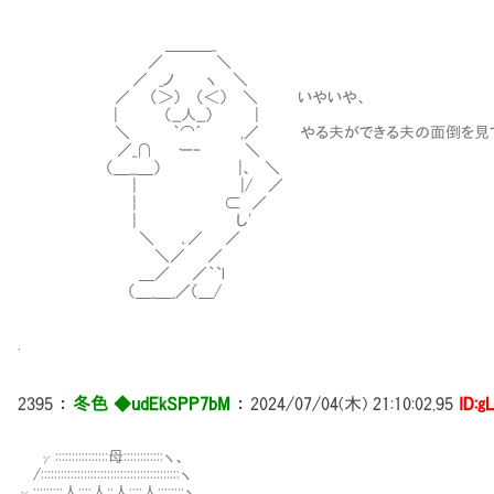
＿＿＿_
／ ＼
／ _ノ ヽ ＼
／ （＞） （＜） ＼ いやいや、
| （__人__） |
＼ ｀⌒´ ,／ やる夫ができる夫の面倒を見てや
／_∩ ー‐ ＼
（＿__＿） |、 ＼
| |/ ／
| ⊂ ／
| し'
＼ ､／ ／
＼／ ／
＿／ ／｀`l
（＿_＿_／（＿/
.
2395
：
冬色 ◆udEkSPP7bM
：
2024/07/04(木) 21:10:02.95
ID:g
γ::::::::::::::::母::::::::::::ヽ、
/::::::::::::::::::::::::::::::::::::::::::ヽ
γ:::::::::人::::人::人::::人::::::::ヽ