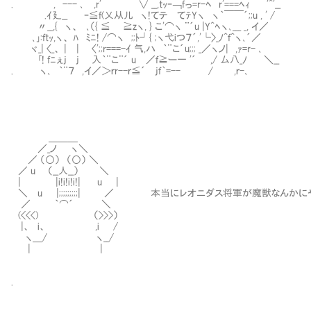
. , --- ､ ,r' ∨ __,tｯｰ￢fっ=r-ﾍ r'===ﾍｨ '^'__
.ｲ廴__ ｰ≦f(乂从儿 ヽ!てテ てﾃYヽ ヽ｀￣￣´;;u , ' /
〃__,{ ヽ、 ､（{ ≦ ≧zヽ, } こ'⌒ヽ ¨´u |Y^ﾍヽ､___ _, イ／
､｣:ｆtｯ,ヽ、 ﾊ ﾐﾆ! /⌒ヽ ;;ﾄ┘{ ;ヽ弋iつ７´,'└〉_ﾉ^ｆ^ヽ､´／
ヾ_| 〈_、 | | 〈';;r===-ｲ 气,ハ ｀¨こ´u;;; _／ヽノ| ,ｧ=r- ､
｢! fﾆぇj j 入｀¨こ¨´ u ／ｆ≧ー一 '´ ,/ 厶八_ﾉ ＼__
. ヽ､ ｀¨７ ,イ／＞ｒr--ｒ≦´ jｆ｀=-- / ,ｒ-､
＿＿＿
／_ノ ヽ＼
／ （○） （○） ＼
／ u （__人__） ＼
| |i!i!i!i!| u |
＼ u |;;;;;;;;;| ／ 本当にレオニダス将軍が魔獣なんか
／ ｀⌒´ ＼
(<<<) （>>>）
|、 i、 ,i /
ヽ＿/ ヽ__/
| |
.