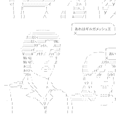
ヾ:! !:.:.:.:.:.:.:.:.:.:.:.:.:.:.:.:.イ ./ .}::ﾊ } ′ノ..
| |!￣￣￣￣￣￣ ! }::::ﾊ、.} | !....,:' 
｜ .| ! ∧ /::{ ﾑ::::::::::ｿ! | У ∠z
.} | .} ∧ {::::| ﾑ::::::::::/ | | ／ 
f´￣￣￣￣￣￣￣￣￣￣｀ヽ
,,,､､､､､,,,, | あれはギルガメッシュ王 |
,.: .:;;:;:;;;;;;;;;;;;;;;;;;;;:;:.､ 乂＿＿＿＿＿＿＿＿＿＿_
,f;:;:;ミﾐヾ;;;;;;;;;;;;;;;;;;;;;;;;:
,;:;:;;;;ミﾐヽ:;:;;;;;;;f⌒'^^ﾘN;;
,;:;;;;;;;;;;;;ｦｦ'''ｨｲﾊ､ ﾉi;;;;;!
',;:;;;;;;;;;ｨｲ ,,､､､､ ,r- ､;;;;! f
V;:;;:;;;ﾙ'ﾞﾞ,rﾓﾃ.:;' ﾉｯｬ''';;ｼ ,． '"´ ￣¨
Nいiij ~` ﾘ / 乂＿＿＿＿＿＿＿＿
Nいii!':, ､;::′ ,j! /:: ﾉﾉﾘﾊ.:.:.
ﾙ:;;;;{, ,, --､ 1 i::::: ,ｨｿ ′ 
ﾙﾊｼヽ ´ 二｀` ,′ |::::::. ,.ｨｲ´_,,,,ﾉ ､
`ﾌﾘﾊ `丶､. / ',::ハ:r'ﾞ ´,ｨtr {ｨtr1
,/ i ', ｀`ｰｲ i1 ｀ ´ 「` ! 
_,.. -‐''ﾆ7. ヽ ヽ i ヽ ヾｼ i `'
￣ `ー─'"7_ ＿ ＼＼ ﾊ ＼_ /:: い ''ﾆﾆ`
', _＞＼ /7⌒ﾞ`｀`ヽ､ /:::::.ヽ､ ゝ ,
i ＜_ ＼ / ＼ ﾄ､ -‐''"´:.ヽ:::::.:.:.｀`ｰ ﾆﾆﾆ彡ヽ 
. l ｀`ヽ, ', ! ／ l ',:::::::::::::.: .: .＼::.
l ＼リ / l i _ ＿, ′ ｀
l V! l l 
l i! l l i: