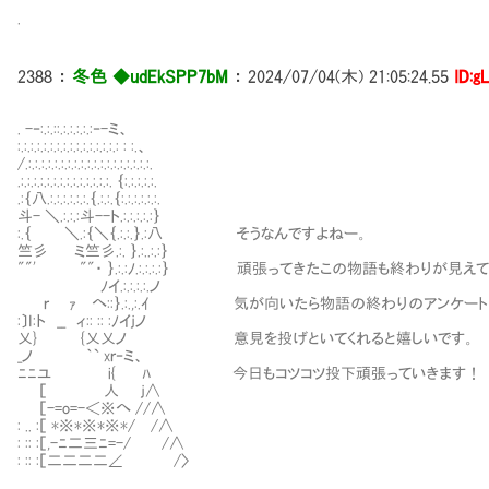
.
2388
：
冬色 ◆udEkSPP7bM
：
2024/07/04(木) 21:05:24.55
ID:g
. -‐:.:.::.:.:.:.:.:‐-ミ、
:.:.:.:.:.:.:.:.:.:.:.:.:.:.:.: : :.、
/.:.:.:.:.:.:.:.:.:.:.:.:.:.:.:.:.:.:.:.
.:.:.:.:.:.:.:.:.:.:.:.:.:.:. ｛:.:.:.:.:.
.:｛八.:.:.:.:.:.:.｛.:.:.｛:.:.:.:.:.:.
斗- ＼.:.:.:斗--ト.:.:.:.:.:｝
:.｛ ＼.:｛＼｛.:.:.｝.:八 そうなんですよねー。
竺彡 ミ竺彡.:. ｝.:..:.:｝
""' ""・ ｝.:.:ﾉ.:.:.:.:｝ 頑張ってきたこの物語も終わりが見え
ﾉイ.:.:.:.:.ノ
ｒ ｧ へ::｝.:.,:.ｲ 気が向いたら物語の終わりのアンケート
:〕I:ト __ ィ:: :: :ﾉイｊノ
乂} {乂乂ノ 意見を投げといてくれると嬉しいです。
_ノ ｀` xｒ‐ミ、
ﾆﾆユ i{ ﾊ 今日もコツコツ投下頑張っていきます！
［ 人 ｊ∧
［-=o=-＜※へ //∧
: .. :［ *※*※*※*/ /∧
: :: :［,-ﾆ二三ﾆ=-/ /∧
: :: :［二二二二∠ /〉