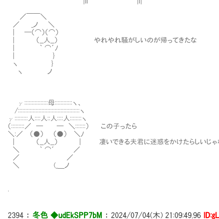
|il |i|
／￣￣＼
／ _ノ ＼
| ─（⌒）（⌒）
| （__人__） やれやれ騒がしいのが帰ってきたな
| ｀ ⌒´ﾉ
| }
ヽ }
ヽ ノ
γ::::::::::::::::母::::::::::::ヽ、
/::::::::::::::::::::::::::::::::::::::::::ヽ
γ:::::::::人::::人::人::::人::::::::ヽ
（:::::::::／ ─ ─ ＼:::::::） この子ったら
＼:／ （●） （●） ＼ﾉ
| （__人__） | 凄いできる夫君に迷惑をかけたらしいじゃ
＼ ｀ ⌒´ ／
／ ／
＼ (_＿ノ
.
2394
：
冬色 ◆udEkSPP7bM
：
2024/07/04(木) 21:09:49.96
ID:g