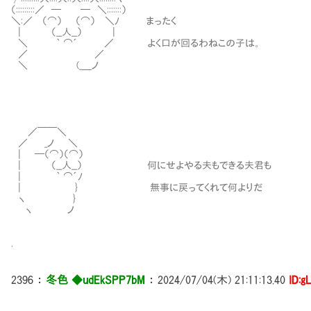
（:::::::::／ ─ ─ ＼:::::::）
＼:／ （⌒） （⌒） ＼ﾉ まったく
| （__人__） |
＼ ｀ ⌒´ ／ よく口が回るわねこの子は。
／ ／
＼ (_＿ノ
／￣￣＼
／ _ノ ＼
| ─（⌒）（⌒）
| （__人__） 何にせよやる夫もできる夫君も
| ｀ ⌒´ﾉ
| } 無事に戻ってくれて何よりだ
ヽ }
ヽ ノ
.
2396
：
冬色 ◆udEkSPP7bM
：
2024/07/04(木) 21:11:13.40
ID:g