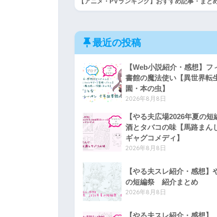
【アニメ・PVランキング】おすすめ記事・まと
最近の投稿
【Web小説紹介・感想】フ
書館の魔法使い【異世界転
園・本の虫】
2026年8月8日
【やる夫広場2026年夏の
酒とタバコの味【馬路まん
ギャグコメディ】
2026年8月8日
【やる夫スレ紹介・感想】や
の短編祭 紹介まとめ
2026年8月8日
【やる夫スレ紹介・感想】【