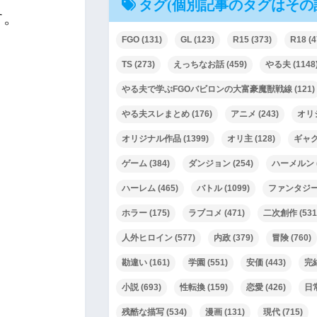
タグ(個別記事のタグはその
す。
FGO
(131)
GL
(123)
R15
(373)
R18
(4
TS
(273)
えっちなお話
(459)
やる夫
(1148
やる夫で学ぶFGOバビロンの大富豪魔獣戦線
(121)
やる夫スレまとめ
(176)
アニメ
(243)
オリ
オリジナル作品
(1399)
オリ主
(128)
ギャ
ゲーム
(384)
ダンジョン
(254)
ハーメルン
ハーレム
(465)
バトル
(1099)
ファンタジ
ホラー
(175)
ラブコメ
(471)
二次創作
(531
人外ヒロイン
(577)
内政
(379)
冒険
(760)
勘違い
(161)
学園
(551)
安価
(443)
完
小説
(693)
性転換
(159)
恋愛
(426)
日
残酷な描写
(534)
漫画
(131)
現代
(715)