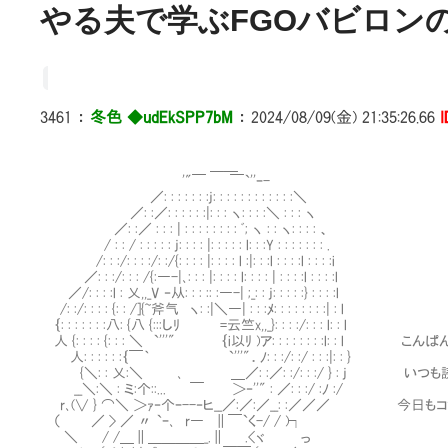
やる夫で学ぶFGOバビロンの大
3461
：
冬色 ◆udEkSPP7bM
：
2024/08/09(金) 21:35:26.66
＿＿
'"￣ ￣`''ｰ-
／: : : : : : :j: : : : : : : : : : : :＼
／: :／: : : : : :|: : : ヽ: : : :＼ : : : ヽ
／: :／ : : : | : : : : : : : : ﾞ; ヽ : : ヽ: : : : 、
/ : : / : : : : : j: : : : |: : : : : l: : :Y : : : : : : : .
/: : :/: : : :/: :/{: : : : |: : : : l :|: : :l : : : :l : : : :i
／: : :/: : : /{:―-|､: : : |: : : : l: : : : | : : : :l : : : :l
／/: : : :l : 乂,,_V ‐从: : : :: :―-| ;_: : j: : : : :} : : : :l
/: :/: : : : {: : /]{~斧气 ヽ: :|＼―| : : :ﾒ: : : : : : : :| : l
｛: : : : : : :八: {八 {:::しﾘ =云竺x,,_}: : : :/: : : l: : l
人 {: : : : {: : : ＼ `'''" ｛i以ﾘ )ア: : : : : : : :l: : l こ
人: : : : : :｛￣｀ `'''"．ﾉ: : :/: :/ : : :|: : }
{＼: : 乂:＼ ､ ＿／: :／: :/: : :/ } : j い
__＼:＼ : ミ:个::... ￣ ＞‐''" : ／: : :/ :ﾉ :/
r､(∨ } ⌒＼ ＞ｧ‐个ｰ--‐ヒ__／:／:／__: :／／／ 今
（ ／ > ／ 〃 `ｰ､ r― ∥￣`く-/ / )┐
＼ / /＿∥＿＿＿＿_.∥ .<ヾ っ