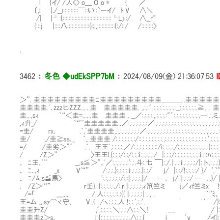
l {イ/ /人<> o＿ O o *￣￣ { ／
〔,l |./__j::::::::::￣::い::`ーイ/ ﾄ V ∧＼
/| |┘:{:::::::::::::::::::::::::::::::::└Lj::/ ∧__r"
{:::j |::::八:::::::::::::::{i;;,::::::::::::{:/::/ /::::::::〉
.
3462
：
冬色 ◆udEkSPP7bM
：
2024/08/09(金) 21:36:07.53
＞”. 圭圭圭圭圭圭圭圭圭ﾆ圭圭圭圭圭圭圭圭圭＿＿＿..圭圭圭圭
圭圭圭圭.ﾞ､zzz匕ZZZ......圭Ⅷ圭圭圭圭圭. ,.:.:´.:.:.:.:.:.:.:.:__:.:
圭...,sｨ ｀“＜圭=......圭Ⅷ圭圭圭 . __／:.:.:.:.,.:.:.:.:"´:.:.:.:.:.:.:
,ｨ升_/ ｀“ﾟﾞ圭圭圭圭圭..／:.:.:.:.:.:.:／:.:.:.:.:.:.:.:.:.:.:.:.:.:.:.:.:
=圭/ rx､ .ﾟ,ﾞ圭圭圭圭,.,.:.:.:.:.:.:.:／:.:.:.:.:.:.:.:.:.:.:.:.:.:.:.:.:.:.
圭/ ./圭≧sa､_ ﾟ,..圭圭圭 /:.:.:.:.:.:.:/::.:.:.:.:.:.:.:..:.:.:.:.:.:.:.:.:.::.:.
=/ /圭劣＞”´ .ﾟ, 王王ﾞ,:.:.:.:.／/:.:.:.:.:.:.:.::/i:.:.:.:./:.:.:.:.:.:.:.:.:.:
/ /Z＞” 〉王王l.{:.:.:/:.:/:.:.:i:.:.:.:.:/ |:.:.:/:.:.:.:.:.:.:.:.:i:.::
.. ﾆ王..¨´ __,s≦＞”..ﾞ／:.:.:.:.:.:':.:.斗:.七 ￣|:./.|:.:.:i:.:.:.:.:/|:.ト
.. ﾆ..,ｨ _x V'“” /:.:.:.}:.:.:.:.i:.:.:.:.|:.:/ j/ |:.:/!:.:.:.:/ 
.. ﾆ/ﾑ,s≦馬> ':.:..:.:.:.:/:.:|:.:.:.:.|/ -- ､ j/ |:.:.:/ -- ､.}/
. /Z＞'“” r壬}. {:.:.:.:.:./:.r |:.:.:.:.:,ｨ笊竺ミ ｊ／ｨf竺ミx !:
/=「 ___,,,, Ⅷ/.人:.:.:.:.::.:{{ |:.:.:.:.:| , , , ｀''ﾐ、:
王=ム _,,sｧ⌒ヾ守､ V..( /ヽ:.:.:.人 !:.:.',:.:', ' ' ' ' /}
圭圭升Z/ ,ﾞ,:.:.:.:.＼:.:.:∧:.:.＼! ＿ / |:/.
圭圭圭z＞s､ i {:.:.:.:.:.:.:.:.:.:.∧:.:.{ i ｀v /イ|: