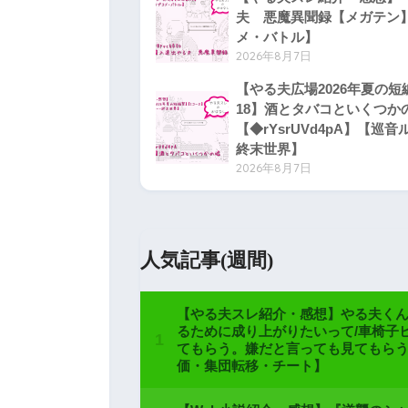
夫 悪魔異聞録【メガテン
メ・バトル】
2026年8月7日
【やる夫広場2026年夏の短
18】酒とタバコといくつか
【◆rYsrUVd4pA】【巡
終末世界】
2026年8月7日
人気記事(週間)