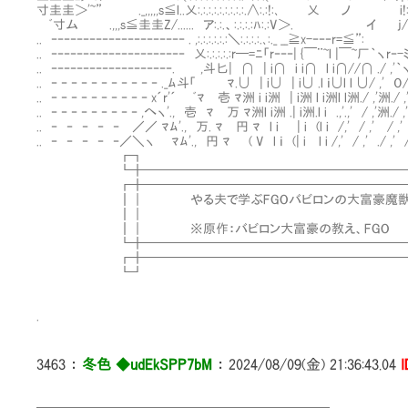
寸圭圭＞'~” ._,,,,,s≦l..乂:.:.:.:.:.:.:.:.:.∧:.:!:､ 乂 ノ i!:./:.
ﾞ寸ム .,,,s≦圭圭Z/...... ア:.:.、:.:.:.:ﾊ:.:V＞. イ j/:.:.:'.
.. ‐‐‐‐‐‐‐‐‐‐‐‐‐‐‐‐‐‐‐‐‐ . ,:.:.:.:.:.:＼:.:.:.:.､:._ __≧x-‐‐‐
.. ‐‐‐‐‐‐‐‐‐‐‐‐‐‐‐‐‐‐‐‐‐ 乂:.:.:.:.:r─=ﾆ「r‐‐‐| {￣¨~l |￣~厂｀ヽr‐
.. ‐‐‐‐‐‐‐‐‐‐‐‐‐‐‐‐‐‐‐. ,斗匕| ∩ | i∩ i i∩ l i∩//∩ ./ ,'｀
.. ‐ ‐ ‐ ‐ ‐ ‐ ‐ ‐ ‐ ‐ ‐ ._ﾑ斗「 ﾏ.∪ | i∪ | i∪ .l ｉ∪l l ∪/ ,' ０/ ,
.. ‐ ‐ ‐ ‐ ‐ ‐ ‐ ‐ ‐ ‐ x´r'´ ﾞﾏ 壱 ﾏ洲 i i洲 | i洲 l i洲l l洲./ ,'洲./ ,'
.. ‐ ‐ ‐ ‐ ‐ ‐ ‐ ‐ ‐ ,へヽ'., 壱 ﾏ 万 ﾏ洲l i洲 .| i洲.l i .,'.,' / ,'洲./
.. ‐ ‐ ‐ ‐ ‐ ／／ ﾏﾑ'., 万. ﾏ 円 ﾏ l i | i (l i /,' / ,' / ,
.. ‐ ‐ ‐ ‐ ‐／＼ヽ ﾏﾑ'., 円 ﾏ ( V l ｉ (| i l i /,' / ,' ./
┏┓ 
┗╋━━━━━━━━━━━━━━━━━━━━━━
┏╋──────────────────────
┃｜ やる夫で学ぶFGOバビロンの大富豪魔獣戦
┃｜ 
┃｜ ※原作：バビロン大富豪の教え、
┗╋──────────────────────
┏╋━━━━━━━━━━━━━━━━━━━━━━
┗┛ 
.
3463
：
冬色 ◆udEkSPP7bM
：
2024/08/09(金) 21:36:43.04