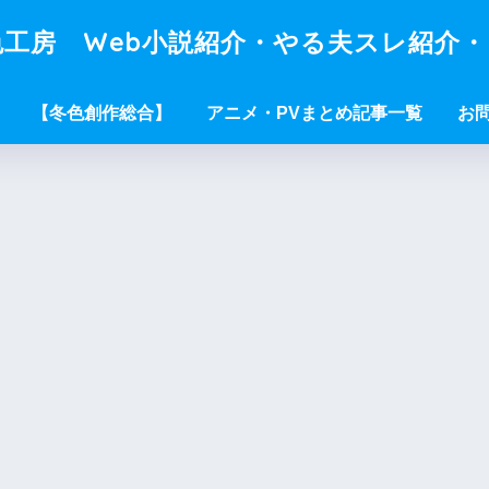
工房 Web小説紹介・やる夫スレ紹介
【冬色創作総合】
アニメ・PVまとめ記事一覧
お