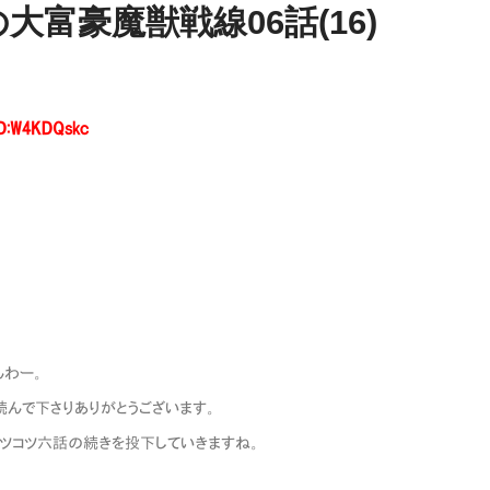
富豪魔獣戦線06話(16)
ID:W4KDQskc
んぱんわー。
つも読んで下さりありがとうございます。
日もコツコツ六話の続きを投下していきますね。