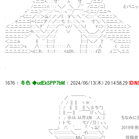
ヽ二二ﾍ: : :.寸" ﾊ 寸 ＿/ニニ/_
/ニニﾆﾆﾊ : : : ＼／ ＼ /¨´ /ニニ/ニ} とパニッ
ｧ'´ニニ＞''~´:::::`～､: :ヽ¨¨/￣¨'''‐＜ニﾆ/ニニヘ
. ┌くニﾆ／::::＞≦/ ／:／l: : :V＼::＼`''＜:::::｀'＜ニニﾆ＞｡
, イニニニ}ﾍくニﾆア /::／::::弋: :}::､:::＼::ﾍ 寸＼::＼ニニニ＞｡
.＜ニニニニニ}::::＼ｱ′/:::::::／⌒ヽｿ/ ＼:::＼l ﾏﾆ>::::〉ニニニﾆﾆ＞
ニニニニニニ=h､:::::＼/::::／:/. ∨ ＼:::＼＿_／::／ニニニニニニ
ニニニニﾆ＞'´ ＼::::::／::::/. |:＼::::::::::::／＜ニニニニニﾆ
＜ニニﾑ l{ ｀´ |::::::| |:::::|＼:／ }! `''＜ニニﾆﾆ
／ニニﾆ＞x. 八 : : : l::::::l : : : : : 八 |:::::|: : : : : 人 < ニﾆﾆ
ニニニニニﾆ＞x|ﾆ)h､: : l::::::l : : : .ｲzz}h､: : |:::::|: : : :.ｲZ} ,ィ二＼ニニ
.
1676
：
冬色 ◆udEkSPP7bM
：
2024/06/13(木) 20:14:58.29
ID:
／ ￣￣￣｀ 丶
/ / ∥∥ 丶≡ ﾞ
│ / ∥ ∥ ∥＼彡乍勹
│∥,─∥ ´￣￣ﾐ「ヽ＼⊥
i γ示从 从芹ミN 人 亅 ちなみに漫画版バ
i ﾄ 弋; 弋ｿﾞ/刀 i ヽヽ
＿ ＿i ∧ ｀＿_, 「:｀ヽ≦! ＼! 2019年発行
＼ ::::::::::::::::::＼_ , イi:::::::::::＼!
＼::::::::::::::::::Μ√i:::::::::::::::／! 