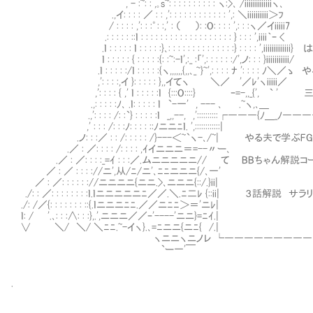
, - :~: : ,｡s~: : : : : : : : : : ヽ:>､ /iiiiiiiiiiiiiヽ､
.,イ: : : : ／ : : ,': : : : : : : : : : : : ',: ＼iiiiiiiiii＞ﾌ
/ : : : : ,': : :゜: :,' : （ ）: :O: : : : ',: : :ヽ／イiiiii7
.: : : : : ::ｌ : : : : : : : : : : : : : : : : : : : } : : : ',iiii｀ｰ <
.ｌ : : : : : ｌ : : : : :}､: : : : : : : : : : : : : :} : : : : ',iiiiiiiiii
ｌ : : : : : { : : : : :{: :~:-ｌ',:_ :「',: : : : : :/',ノ: : : }iiiiiiiiiii/
.ｌ : : : : :/ｌ : : : : :{ヽ,,,,,,{,,､_~}~',: : : : ﾅ ':
,': : : :,イ }: : : : : },,イてヽ ＼／ '／ﾚ'ヽiiiii／
,': : : : { ,' ｌ : : : : :ｌ {:::O::::} ｰ=-,,_{'
.,: : : : :ﾉ､ .ｌ: : : : : ｌ `-一' , --- ､ .~ヽ,､＿
.,': : : : /: :`} : : : : :ｌ _,,--, ,'::::::::::┌
,' : : : /: : :ﾉ: : : : ::ﾉニニﾆｌ
.ノ: : :／ : : /: : : : : /}---＜~`ヽ-､/~| 
.／ : ／: : : : /: : : : ,
.／ : ／: : : :_=ｲ : : :／.ムニニニニニ
／ : ／ : : : ://ニ',从/ﾆ/ニ
／ : ／: : : : : ://ニニニニ{ニニ.
./: : ／: : : : : : : :ｌ.ｌニニニニニﾆ／／.＼.ﾆ二ﾚ {::
./: /／{: : : : : : : ::{.ｌニニ
ｌ: / '.､: : :∧: : :},.',ニニニ／／
∨ ＼/ ＼/ ＼ﾆﾆ.~-イヽ}.､=ﾆ
ヽニニヽニノレ └――――――――――――――
`ー一'￣
.