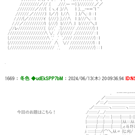
/////////／// .{ .///,ー 一} }///////.／／
.////////／///{ { ヽ.ｲ .}/∧ ｌ .}､_,,-=＝~ｌ ~
.//////.／/////.ｌ ｌ／/} ｌ./∧ } .ｌ/＼: :ｌ: : ｌ
/.///{／///////ｲ {///.} .}.//∧ ｌ .ｌ///＼: : ｌ
/.//／//////////ｌ {///} ｌ///∧ .ｌ ｌ/////＼:ｌ
_//レ////////////.{ {//,' ,'{////// .////////}: ｌ
/////////////////∧ ∨, / {///// .///////// : ｌ
{./////////////////∧ ',' ,' ',//// //////////} : ｌ
{//////////////////// ∧ ∨/ ///////////ｌ : :ｌ
{.///////////////////// .', ////////////} : : ｌ
.
1669
：
冬色 ◆udEkSPP7bM
：
2024/06/13(木) 20:09:36.94
ID:
, -――‐--- 
／:::::::::::::::::::::::::::::::::::::::::::::
／::::／::::::::::::::::::::::::::::::::::::::::::::::
,／::::::::::::::::ヽ:::::::::::::::ヽ:::::::
今回のお題はこちら！ ./::::::::::/..../:::::::::::::::::::::::::::::
/::::::::::/::::/::::: |:::::::::|:::::::::|:::|
|:::::::::::|::::::|::::::::|:::::::::|从::::从::
i::::::::::|::::::|::::::::|:::::::::|,ィ斗圷ﾐ>
.ｉ ::::::::|:::::/{⌒＼从〃 {じ刈/ } 