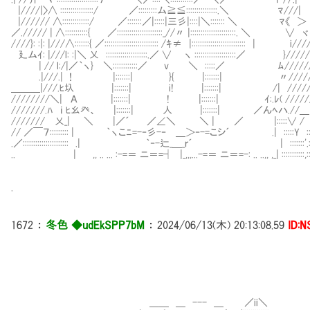
|////|〉∧ ::::::::::::::::/ ／:::::::::ム≧≦:::::::::::::::.＼ ﾏ///|
|////// ∧:::::::::::::/ ／:::::::／|:::::|三彡|::::|＼::::::: ＼ ﾏ《 ＞
／.///// | ∧:::::::::::{ ／::::::::::::::::::::::_//〃 |::::::::::::::::::::::. ＼ ∨ ヾ
////}: :|: |///∧:::::::{ ／:::::::::::::::::::::::::: /ｷ≠ |:::::::::::::::::::::::::: | i/
廴ムｲ: |///l: :|＼ 乂 ::::::::::::::::::::.／ ∨ ヽ ::::::::::::::::::::／ }////
| // l:/|／｀ヽ} ＼::::::::::::／ v ＼ :::::／ ﾑ/////
.|///.| ！ |:::::::| }{ |:::::::| 〃//////
＿＿＿|///.ﾋ圦 |:::::::| i! |:::::::| /| //////
////////＼| Α |:::::::| ! |:::::::| ｲ:.ﾚ( /////
///////.ﾊ ｉ ﾋ幺癶、 |:::::::| 人 |:::::::| ／んﾍハ.//＿´／:::
/////// 乂_| ＼ |／´ ／∠＼ ＼ | ／ |:::::∨ / :::::::::
// ／￣７::::::::: | ｀ヽこﾆ=-‐彡-‐ ＿＞‐-=こシ´ .| :::::Y :::::::::
.／:::::::::::::::::::::: .| ｀‐-辷_＿_ｒ´ | :::::::'.::::::::::
.. | ,, .. ... :-=＝ ニ＝=┤ |_,,,...-=＝ ニ＝=-: .. ..,, ,_| :::::::::::,:::::::::
.
1672
：
冬色 ◆udEkSPP7bM
：
2024/06/13(木) 20:13:08.59
ID:
＿＿ ＿ --- ＿ ／ii＼