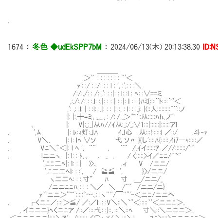
.
1674
：
冬色 ◆udEkSPP7bM
：
2024/06/13(木) 20:13:38.30
ID:
＿＿＿
＞'´ : : : : : : : ｀'＜
ｧ': :/ : :/: : : l : ', :',: : :＼
/:/:./: : /: ,': : :|: : l: :l : ﾍ: :∨==ミ
,:./:./: : :.l: :.|: : : | : :|: ｌ : : }ﾊﾐ{::::¨ﾄ::::｀''＜
,': ,: :l: | : :l: :.|: : : |: :, : l: : :.j: |(::人:::::::::¨¨::ノ
|: |:.┼=ミ､,,__,, : /:./,_＞''~´:从:::::ﾊh､ノ´
､ |: ⅣV|:_:_|从ﾊ//ｲ从:_;/_;∨1:::|::::::|::::::アl
. ',ﾑ |: ﾚ:ｨ灯:Jﾊ ｲJ心㍉从:::!::::::l ／::/ 
. V＼. |: l: lﾍ ∨ソ 弋 ソ〃 }{し'::::ﾊ{:::::,ｲi7―ｬ:::::／
. Vﾆ＼＾＜|: l ﾍ ', ¨¨ , ¨¨ /.ｲイ::::::ｱ ／//:::::
. lニニヽ |: l: : ﾄ､､ ､ _ , / 〈:::::>イ／ﾆﾆ/⌒¨
',ﾆﾆ二ﾍ|: ｌ: : | )>､ .ィ V /ニニ/ 
',ﾆ二二ﾍｌ: : :', / ≧≦ ', }〉/ニニ/
ヽ二二ﾍ: : :.寸" ﾊ 寸 ＿/ニニ/_ という
/ニニﾆﾆﾊ : : : ＼／ ＼ /¨´ /ニニ/ニ}
ｧ'´ニニ＞''~´:::::`～､: :ヽ¨¨/￣¨'''‐＜ニﾆ/ニニヘ
. ┌くニﾆ／::::＞≦/ ／:／l: : :V＼::＼`''＜:::::｀'＜ニニﾆ＞｡
, イニニニ}ﾍくニﾆア /::／::::弋: :}::､:::＼::ﾍ 寸＼::＼ニニニ＞｡
.＜ニニニニニ}::::＼ｱ′/:::::::／⌒ヽｿ/ ＼:::＼l ﾏﾆ>::::〉ニニニﾆﾆ＞