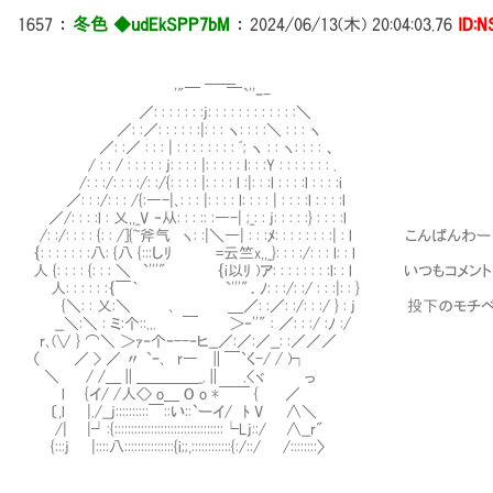
1657
：
冬色 ◆udEkSPP7bM
：
2024/06/13(木) 20:04:03.76
ID:
＿＿
'"￣ ￣`''ｰ-
／: : : : : : :j: : : : : : : : : : : :＼
／: :／: : : : : :|: : : ヽ: : : :＼ : : : ヽ
／: :／ : : : | : : : : : : : : ﾞ; ヽ : : ヽ: : : : 、
/ : : / : : : : : j: : : : |: : : : : l: : :Y : : : : : : : .
/: : :/: : : :/: :/{: : : : |: : : : l :|: : :l : : : :l : : : :i
／: : :/: : : /{:―-|､: : : |: : : : l: : : : | : : : :l : : : :l
／/: : : :l : 乂,,_V ‐从: : : :: :―-| ;_: : j: : : : :} : : : :l
/: :/: : : : {: : /]{~斧气 ヽ: :|＼―| : : :ﾒ: : : : : : : :| : l こんぱんわー
｛: : : : : : :八: {八 {:::しﾘ =云竺x,,_}: : : :/: : : l: : l
人 {: : : : {: : : ＼ `'''" ｛i以ﾘ )ア: : : : : : : :l: : l 
人: : : : : :｛￣｀ `'''"．ﾉ: : :/: :/ : : :|: : }
{＼: : 乂:＼ ､ ＿／: :／: :/: : :/ } : j 投下のモ
__＼:＼ : ミ:个::... ￣ ＞‐''" : ／: : :/ :ﾉ :/
r､(∨ } ⌒＼ ＞ｧ‐个ｰ--‐ヒ__／:／:／__: :／／／
（ ／ > ／ 〃 `ｰ､ r― ∥￣`く-/ / )┐
＼ / /＿∥＿＿＿＿_.∥ .<ヾ っ
l {イ/ /人<> o＿ O o *￣￣ { ／
〔,l |./__j::::::::::￣::い::`ーイ/ ﾄ V ∧＼
/| |┘:{:::::::::::::::::::::::::::::::::└Lj::/ ∧__r"
{:::j |::::八:::::::::::::::{i;;,::::::::::::{:/::/ /::::::::〉