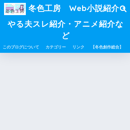
冬色工房 Web小説紹介・
やる夫スレ紹介・アニメ紹介な
ど
このブログについて
カテゴリー
リンク
【冬色創作総合】