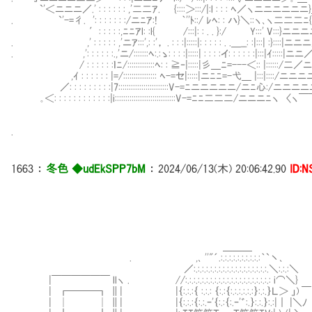
`'＜ニニニ／.' : : : : : : ,'二二ｱ. {::::＞:::/|:l : : : ﾍ／ヽニニ
. `'-=彳. ': : : : : : :/ニﾆｱ:! ｀''ﾄ::/ ﾚﾍ: : ハ}＼::ヽ､ヽ二
′: : : : :,ﾆﾆｱl: :l{ /:::|: : . . }:/ Y:::' V:::}ニニニニ心:::::::::::::
. ,' : : : : : ,'ニｱ:::',: :'， . : : :|:::::|: : : : : . .＿__: :|:::| :}::::|ニニニ／二ﾍ:::::
. ,': : : : : :.,'ニ/:::::::ﾍ:.:ゝ: : : :|:::::| : : : :イ: : : : : :|:::|ｲ:::::|ニニ／ニニﾆﾊ
/ : : : : : :ｌﾆ/:::::::::::::ﾍ: : ≧‐|:::::|彡＿ﾆ=---＜:: |::::::/二／ニニニニﾆV:
,ｲ : : : : : : |=/:::::::::::::::: ﾍ-=セ|:::::|ニﾆﾆ=-弋＿ |:::|::::/ニニニニニニニ
／: : : : : : : : :|7::::::::::::::::::::::::V-=ﾆニニニニニ/ニﾆ心:/ニニニニニﾆ＞''´::
｡＜: : : : : : : : : : : :|i:::::::::::::::::::::::::::::V-=ﾆﾆ二二二/ニニニﾆヽ 〈ヽ￣￣:::::::::::
.
1663
：
冬色 ◆udEkSPP7bM
：
2024/06/13(木) 20:06:42.90
ID:
＿＿＿
. ,､ ''"´.:.:.:.:.:.:.:.:.:.:｀`丶､
／:.:.:.:.:.:.:.:.:.:.:.:.:.:.:.:.:.:.＼:.:.:＼
|￣￣￣￣￣￣ llヽ . //:.:.:.:.:.:.:.:.:.:.:.:.:.:.:.:.:.:.:.:.: i⌒＼}
| ┏───┓ ∥| |｛:.:.:｛ :.:.: ｛:.:｛:.:.:.:.:.:｝:.:.｝Ｌ
| │ │ ∥| |｛:.:.:｛:.:.ｰ'｛:.:｛:.ｰ'゛:.｝:.:.｝:.:|｜ |＼ﾉ