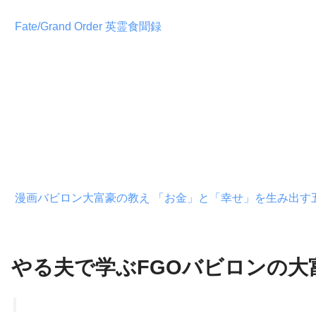
Fate/Grand Order 英霊食聞録
漫画バビロン大富豪の教え 「お金」と「幸せ」を生み出す
やる夫で学ぶFGOバビロンの大富