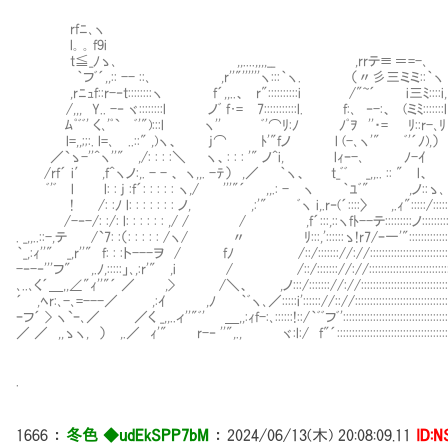
rfﾆ､ヽ
l｡ ｡ f9i
t≦_ﾉゝ､ ,,....,,,,__ ,rrテ≡＝=-､ ﾌ
｀フﾞ´,,:: -- ::､ ,r''"''''''ヽ:::｀ヽ. （〃彡三ミミ::｀ヽ
,rﾆｭf::r-‐t::::::::ヽ f´,,..、 r"::::::::::i /"~´ i三ﾐ::::i,
/,,, Y.. -‐ ヾ::::::::l ノﾞ f･= 7:::::::::::l. f:､ ‐-:、 (ミﾐ:::::::l
ﾑﾟﾞﾞ' く､'ﾟ` ﾞ'"):::l ヽ'' ﾞ'⌒ﾘ:ﾉ ﾉﾟｦ ''・= 
l=,,;;:. l=､ ..::" ,)ヽ、 j⌒ ﾄ'"fノ l (-､ヽ'" ﾞ'´ﾉ),）
／`ゝ-''^ヽ''" ,/: : : :＼ ヽ、: : : '" ノ^i, lｨｰ-､ ﾉ-ｲ
/rf´ i′ ,f^ヽノ:,. - - 、 ヽ,,. -ﾃ） ,／ ｀ヽ、 t_ﾞﾞ _,,.. :: " l、
ﾞ'ﾞ l l: : j :f´: : : : : ヽ,/ '''"´ ,,.: - ヽ ｀ﾕﾞ" 
! /: :ﾉ l: : : : : : : ノ, ,:'" ﾞヽ i,.r‐(´::::〉 ,.ｨ":::::/:::::
/-‐-/: :/: l: : : : : : ,/ / / ,f´:::,::ヽfﾄ--テ:::::::::ノ::::::::
. _,,..::-,テ /`7: :（: : : : : /ヽ/ 〃 ﾘ:::,'::::::ゝ!r7/ｰ一'":::::::::::::
｀_,:ｨ''" _,r''" f: : :ト---ヲ / fﾉ /::/::::::://://::::::::::::::::::::::::::
-‐-‐'''フ" ,.ﾉ,:::::」､,:r'" ,i / /::/::::::://://:::::::::::::
､..､く´＿,,∠"ｨ''"´ ／ ,> /＼、 ,ノ:::/::::::://://::::::::::::::::::::::::::::::
´ ,ﾍr:､-､=---／ ,:ｲ ,ﾉ ｀ﾞヽ､／:::::i':::::://:://::::::::::::::::::::::::::::::::
ｰフ´ > ヽ`ｰ､／ ／く _,,..ィ''"ﾞ' ＿,,:ｨf-:､::::::!::/｀ﾞﾞフﾞ':::::::::::::::::::::::::::::::::::
／ ／ ,,ゝヽ, ） ,.／ ｨ'" r-‐ ''",., ヾ:l:/ f"´::::::::::::::::::::::::::::::::::::::
.
1666
：
冬色 ◆udEkSPP7bM
：
2024/06/13(木) 20:08:09.11
ID: