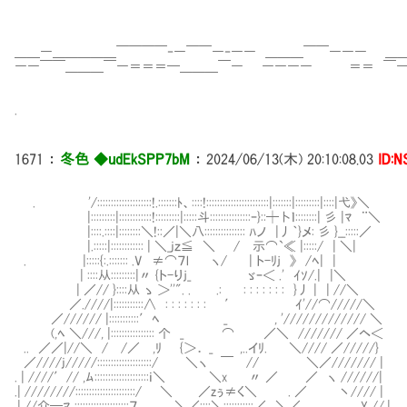
＿＿―＿＿＿＿＿￣￣￣￣‐―￣￣―‐―― ＿＿＿￣￣――― ＿
――￣￣＿＿＿￣―＝＝＝━＿＿＿￣― ―――― ＝＝ ￣―
.
1671
：
冬色 ◆udEkSPP7bM
：
2024/06/13(木) 20:10:08.03
ID:
. '/::::::::::::::::::::!.:::::::ﾄ、::::!:::::::::::::::::::::::|:::::::|:::::::::|::::|弋》＼
|:::::::::|::::::::::::!:::::::::|:::::斗:::::::::::::::ｰ}::┼卜ｌ::::::::| 彡 |ﾏ ¨＼
|::::.::::|::::::::＼!::／|＼八::::::::::::::: ﾊノ |丿｀}メ: 彡 }__:::::／
|.:::::|:::::::::::: | ＼_jｚ≦ ＼ / 示⌒`≪ |:::::/ | ＼|
. |:::::{:.::::::: .V ≠⌒７l ヽ/ | ト-ﾘｊ 》
| ::::从:::::::::|〃 {ト-りｊ_ ゞｰ＜ .' ｲｿ/.| |＼
| ／// }::::从 ゝ ＞''". . .: : : : : : : : }丿 
／.////|:::::::::::∧ : : : : : : : ′ ｲ'//⌒/////＼
／////// |:::::::::::′ﾍ _ , '///////////
(,ﾍ ＼///, |:::::::::::::::: 个 _ ⌒ ／＼ /////// ／ヘ＜
.. ／／|//＼ / /／ ,ﾘ {＞． _ ,..イﾘ. ＼//// ／/////}
／////j/////::::::::::::::::::::/ ＼ヽ ￣ // ＼／/////// |
. | ////′// ,ﾑ::::::::::::::::::::ｉ＼ ＼x 〃 ／ ／ ヽ //////|
.| ////////::::::::::::::::::::::/ ＼ ／zぅ≠く＼ . ／ 丶//// |
.| //介─ﾏ ::::::::::::::::::::７ ＼／::::＼:::::::::::／ ＼／ Y //.|