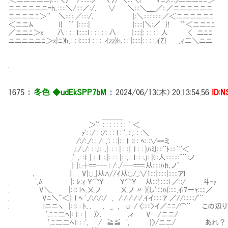
ニニニニニニ=h､:::::＼/::::／:/. ∨ ＼:::＼＿_／::／ニニニニニニ
ニニニニﾆ＞'´ ＼::::::／::::/. |:＼::::::::::::／＜ニニニニニﾆ
＜ニニﾑ l{ ｀´ |::::::| |:::::|＼:／ }! `''＜ニニﾆﾆ
／ニニﾆ＞x. 八 : : : l::::::l : : : : : 八 |:::::|: : : : : 人 < ニﾆﾆ
ニニニニニﾆ＞x|ﾆ)h､: : l::::::l : : : .ｲzz}h､: : |:::::|: : : :.ｲZ} ,ィ二＼ニニ
.
1675
：
冬色 ◆udEkSPP7bM
：
2024/06/13(木) 20:13:54.56
ID:
＿＿＿
＞'´ : : : : : : : ｀'＜
ｧ': :/ : :/: : : l : ', :',: : :＼
/:/:./: : /: ,': : :|: : l: :l : ﾍ: :∨==ミ
,:./:./: : :.l: :.|: : : | : :|: ｌ : : }ﾊﾐ{::::¨ﾄ::::｀''＜
,': ,: :l: | : :l: :.|: : : |: :, : l: : :.j: |(::人:::::::::¨¨::ノ
|: |:.┼==--- : /:./---===:从:::::ﾊh､ノ´
､ |: ⅣV|:_:_|从ﾊ//ｲ从:_;/_;∨1:::|::::::|::::::アl
. ',ﾑ |: ﾚ:ｨ Ｙ⌒Ｙ Ｙ⌒Ｙ ㍉从:::!::::::l ／::/ .斗‐ｧ
. V＼. |: l: lﾍ.乂.ノ 乂.ノ 〃 }{し'::::ﾊ{:::::,ｲi7―ｬ:::::／
. Vﾆ＼＾＜|: l ﾍ ',/:/:/:/ , /:/:/:/:/.ｲイ::::::ｱ ／//:::::::/''´
. lニニヽ |: l: : ﾄ､､ ､ _ , u / 〈:::::>イ／ﾆﾆ/⌒¨ 
',ﾆﾆ二ﾍ|: ｌ: : | )>､ .ィ V /ニニ/
',ﾆ二二ﾍｌ: : :', / ≧≦ ', }〉/ニニ/ あれ？