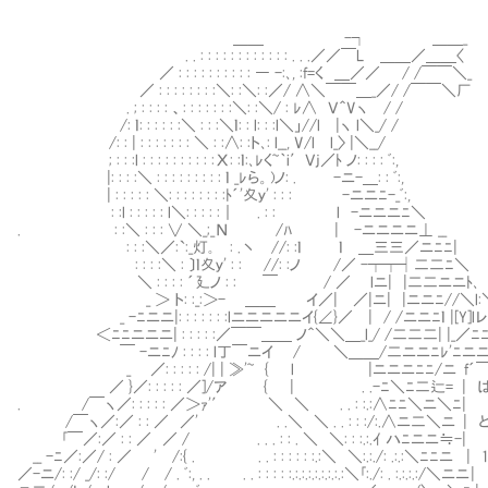
＿＿ -┐ ＿＿_
. . : : : : : : : : : : : : . . .／／￣L ＿＿／＿＿〈
／ : : : : : : : : : : ― -:､, :f=く ＿／／ / /￣￣＼_
／ : : : : : : : :＼: :＼: :／/ 
. ; : : : : 、: : : : : : :＼: :＼
/: ｌ: : : : : :＼ : : :＼ｌ: : l: : :l
/: : | : : : : : : : ＼ : :∧: :ト､: l_
; : : :l : : : : : : : : : :Χ: :ｌ:､ﾚく~｀i′Ｖ
|: : : :＼ : : : : : : : : : ｌ _ﾚら。)ノ: . 
| : : : : : ＼: : : : : : : :ﾄ´'夊ｙ' : : : 
: :l : : : : : l＼: : : : :｜ . : : l
. : :＼ : : : ∨ ＼_;_Ν /ﾊ | -ニニニニ
: : :＼／:`:_灯｡㌦: .丶 //: :ｌ ｌ ＿三三／
: : : :＼ : 〕ｌ夊ｙ' : : //: :ノ /／ -┬┬┤
＼ : : : : ´廴ノ : : ￣ / ／ lニ| |二二ニニﾄ､
_ ＞ ト: :_:＞- ＿＿ イ／| ／|ニ| |ニニﾆ//＼l:＼
_ -ﾆニニ|: : : : : : :lニニニニニイ{∠}／ | / /ニニﾆｌ |[
＜ﾆﾆニニニ| : : : : :／￣￣＿＿ ノ＾＼＼＿_l_/ /二二二| 
￣ -ニﾆﾉ : : : : l丁￣ニイ / ＼＿＿/二ニニﾆﾚ'ﾆニ
_ ／: : : : : /| | ≫'~ { l |ニニニﾆﾆ/ニ 
／ }／: : : : : ／]/ア { | . 
. /￣ヽ／: : : : : ／＞ｧ'′ ＼ ＼ . 
/￣ヽ／:／ : : ／ ／' . .＼ ＼ . . : : :/:.∧ニ二
｢￣／:／ : : ／ ／ / . . . : : . ＼ ＼
__ -ﾆ／:／/ : ／ ' /:{ . . . : : : : : :.:＼ ＼:.:./: .
／-ニ/: :/ _/: :/ / / . ﾞ:, . . . . : : : : :.:.:.:.: