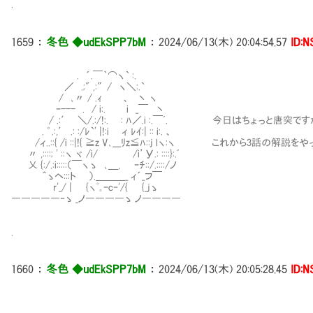
.
1659
：
冬色 ◆udEkSPP7bM
：
2024/06/13(木) 20:04:54.57
ID:
. ´.￣｀⌒ヽ` :.
／ .;" ,:″/ ヽ＼:.`
/ ､〃 / .ｨ 、 丶 ヽ
ｰ--- . / i:. i _￣ 丶
/ .:′ ＼/.:/!:. : ﾊ／.i :.￣ﾞ. 今日はちょっと唐突です
. ゜.:,′ .: :/ﾚ`' |!:i ィ ﾚｲ:| :: i:. 、
/ィ..::{ /i ::|!{ ≧z V､___ﾘz≦ﾊ::j lヽ:ヽ これから3話の解説
〃 ,::::; ' ::ヽ ヾ /i/ /i’У.: ::::}:.ﾞ
乂 {:/.:i:::::（￣ヽゝ ､＿, ｰﾁ::/.::::/ノ
＾ゝヘ:::ト ）.＿＿＿_ ィ´_フ￣
r'_/ | {ヽﾟ｡ｰc‐'/{ {_jゝ
―――――‐ゝ _ノ――――ゝ ノ――――
.
1660
：
冬色 ◆udEkSPP7bM
：
2024/06/13(木) 20:05:28.45
ID: