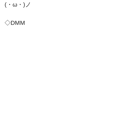
(・ω・)ノ
◇DMM