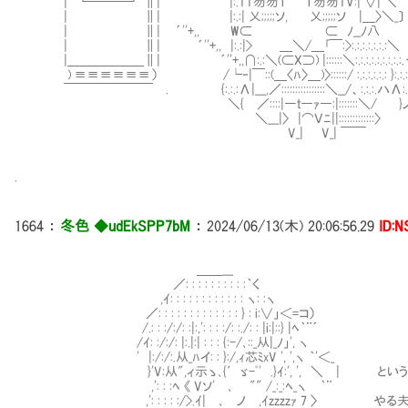
| ┗───┛ ∥| |:.TT笏笏Ｔ Ｔ笏笏TV:| ∨| 
| ∥| |:.:| 乂;;;;;ソ, 乂;;;;;ソ |＿〉＼_〕
| ∥| ´''+,, W⊂ ⊂ ﾉ__ﾉ八 3章
| ∥| ´''+,, |:.:|> ＿＼/＿｢￣:>:.:.:.:.:.:.:＼
|＿＿＿＿＿＿∥| ´''+,,∩:.:＼(⊂X⊃) |::::::＼:.:.:.:.:.
) ≡≡≡≡≡≡） /└‐|￣::(＿〈ﾊ〉＿)〉::::::/ :.:.:.:.:.: }:.:.:
￣￣￣￣￣￣￣ . {:.:.:Λ|___,／::::::::::::::::＼__/、:.:.:.ハΛ:.:
＼{ ／::::|―ｔ―ｧ―:|:::::::＼/ }
＼___|〉 |⌒Ｖﾆ||:::::::::::::〉
V_| V_| ￣￣
.
1664
：
冬色 ◆udEkSPP7bM
：
2024/06/13(木) 20:06:56.29
ID:
＿＿___
／: : : : : : : : : :｀く
,ｲ: : : : : : : : : : : : ヽ: :ヽ
／: : : : : : : : : : : : : } : i:∨」＜=コ）
/.: : :/:/: :|:,': : : :/: :./: : |i:|::} |ﾍ｀¨´
/ｲ: :/:/: |:.|:| : : : {:-/､::_从|_ﾉ」', ヽ
' |:/:/:.从_ﾊイ: : }:/,ｨ芯ﾐxV ', ',ヽ ｀'＜_
}'V:从",ィ示ゝ､{′ゞ-ﾟ' .}ｲ:', ', ＼ | という
,': : :ﾍ 《 Vソ' ､ "" /_:_:ﾍ_ヽ ｀¨
,': : : : :/>.ｲ| ､ ノ ,ｲzzzzｧ 7 〉 やる