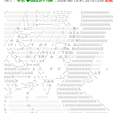
1677
：
冬色 ◆udEkSPP7bM
：
2024/06/13(木) 20:15:13.05
ID:
／:::::::::::::::::::::://:::::::::::|＼:::::::::::| ∨二二二∨/. |:i:i:i:i:i:i:i:i:i:i:i:i:i:i:i:i:i:i
::::::::::::::::::::::::://|:::::::::::|:::::::＞＜:::::::∨二二∨. |:i:i:i:i:i:i:i:i:i:i:i:i:i:i:i:i:i:i:i:i
:::::::::::::::::://i.::|:::::::::::ト丶:::::::::::＞＜∨二∧. |:i:i:i:i:i:i:i:i:i:i:i:i:i:i:i:i:i:i:i:i
::::::::::::::::::// | |:::::::|::ｙ┴一──:::::::::::´｀＼∧ |:i:i:i:i:i:i:i:i:i:i:i:i:i:i:i:i:i:i:i
:::::::::::::::/A:::::ムイ二::::::::::::::::::::::::::::::::/::::ﾍ:::::::::::気ﾍ. |:i:i:i:i:i:i:i:i:i:i:i:i:i:i:i:i:i:i
::::::::::://＜二＿＿,‐‐::::::::／:::::::/:::/:::::::::》:::::::ムΞム |:i:i:i:i:i:i:i:i:i:i:i:i:i:i:i:i
:::::::/ / 巛⊥〆:::::::::::／:::::::::::::::/:::::::/:::::::i 川非彡|:i:i:i:i:i:i:i:i:i:i:i:i:i:i:i:i
::::/ イi ≦__,‐‐‐‐彳::.::::::::::::::::::/:::::::/:::::::::::::::! 川 杉|:i:i:i:i:i:i:i:i:i:i:i:i:i:i:i:i:i:i
/ い! i ＼＼__／イ ム-イ / /￣￣下ム ≦:i:i:i:i:i:i:i:i:i:i:i:i:i:i:i／
ヽ i:::::::ゝｨイ:::://!:::::::イ/ /:::::::::ｨ イ|:::::ｨ芹ｔｘ、从ｨ《:i:i:i:i:i:i:i:i:i:i:i:i:i:i:i》
. ＼≫ヽ::::::::::::/::《!:::::／ｨ乍弋彳ｿ| . /¨下災刃ﾐ ﾉ:i:i:i:i:i:i:i:i:i:i:i:i:i/::::::
/ ＼≫ヽ:::::::巛i:::::《´卞升ｿ' ル ' _从__廿//／.:i:i:i:i:i:i:i:i:i:i:i:i/::::::::::
/＼ ＼≫ヽ::::: ∨i ヽ ﾚイ｀ 卜＿/.:i:i:i:i:i:i:i:i:i:i:i:i
:i:i:i:i:i＼＿＿＞≫＝＝ト| │.:i:i:i:i:i:i:i:i:i:i:i:i:i:i:i/:::::::::::
:i:i:i:i:i:i:i:i＼:i:i:i:i:iヾ ﾑ .八 マ フ |:i:i:i:i:i:i:i:i:i:i:i:i:i:i
:i:i:i:i:i:i:i:i:i:i:i＼:i:i:i:i:i| ＼丶 ／¨|:i:i:i:i:i:i:i:i:i:i:i:i:i/＼厶孑
i:i:i:i:i弋────ト ヾ ＼丶丶 _____|_／´|:i:i:i:i:i:i:i:i:i:i:i:i/二｀＼
∨i:i:i:i:i≫ _____へ ¨三≧≦ ／:i:i:i:i:i:i:i:i:i:i:/二二／
∨ ＜匕 ⌒＜二二＞ ´´| /ム ∧:i:i:i:i:i:i:i:i:i/ｿ:i:i／
＼ ∨ ＞=‐´￣ ¨／ i ／ /:i:i:i:i:i:i:i:i:i:i:i:i:i人
,,＞´ ≠ ∨ |:i:i:i:i:i:i:i:i:i:i:i:i:i/:i:ｉ:＼
∨::::::: ∨ ::::::::::::::: i:i:i:i:i:i:i:i:i:i:i:i:i/:i:i:i:i:i:i:ｉ＼
ﾍ .:.:.:.:.:.:.:.:.:.:.:丶.:.:.:.:.:.:.:.:.:.:.:.:.:.:.:.:.:.:.:.: i:i:i:i:i:i:i:i:i:i/:i:i:i:i:i:i:i:i:i:i:i:i:＼
i .:.:.:.:.:.:.:.:.:.:.:.:.:ム.:.:.:.:.:.:.:.:.:.:.:.:.:.:.:.:.:.:.:.: i.:i:i:i:i:i:i/:i:i:i:i:i:i:i:i:i:i:i:i:i:i:i:i:ｉ＼
ﾑ .:.:.:.:.:.:.:.:.:.:.:.:.:.:.:ﾍ.:.:.:.:.:.:.:.:.:.:.:.:.:.:.:.:.:.:.:.:.:.:ヽ:i:i:i:i:i:i:i:i:i:i:i:i:i:i:i:i:i:i:i:i:i:ｉ:ｉ:＼