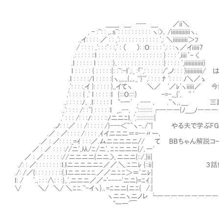
＿＿ ＿ --- ＿ ／ii＼
, - :~: : ,｡s~: : : : : : : : : : ヽ:>､ /iiiiiiiiiiiiiヽ､
.,イ: : : : ／ : : ,': : : : : : : : : : : : ',: ＼iiiiiiiiii＞ﾌ
/ : : : : ,': : :゜: :,' : （ ）: :O: : : : ',: : :ヽ／イiiiii7
.: : : : : ::ｌ : : : : : : : : : : : : : : : : : : : } : : : ',iiii｀ｰ <
.ｌ : : : : : ｌ : : : : :}､: : : : : : : : : : : : : :} : : : : ',iiiiiiiiiiiii}
ｌ : : : : : { : : : : :{: :~:-ｌ',:_ :「',: : : : : :/',ノ: : : }iiiiiiiiiii
.ｌ : : : : :/ｌ : : : : :{ヽ,,,,,,{,,､_~}~',: : : : ﾅ ': : : : ﾉ＼／ゝ
,': : : :,イ }: : : : : },,イてヽ ＼／ '／ﾚ'ヽiii
,': : : : { ,' ｌ : : : : :ｌ {:::O::::} ｰ=-,,_{', ` '
.,: : : : :ﾉ､ .ｌ: : : : : ｌ `-一' , --- ､ .~ヽ
.,': : : : /: :`} : : : : :ｌ _,,--, ,'::::::::::┌
,' : : : /: : :ﾉ: : : : ::ﾉニニﾆｌ
.ノ: : :／ : : /: : : : : /}---＜~`ヽ-､/~| 
.／ : ／: : : : /: : : : ,
.／ : ／: : : :_=ｲ : : :／.ムニニニニニ
／ : ／ : : : ://ニ',从/ﾆ/ニ
／ : ／: : : : : ://ニニニニ{ニニ.
./: : ／: : : : : : : :ｌ.ｌニニニニニﾆ／／.＼.ﾆ二ﾚ
./: /／{: : : : : : : ::{.ｌニニ
ｌ: / '.､: : :∧: : :},.',ニニニ／／
∨ ＼/ ＼/ ＼ﾆﾆ.~-イヽ}.､=ﾆ
ヽニニヽニノレ └――――――――――――――
`ー一'￣