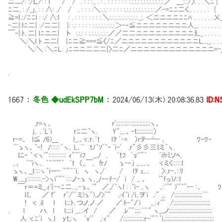
ニ二/: :/Ｌ/: : l / / . : :ﾞ:., . : . : : : : : : :.:.:.:.:.:.:.:.:.
ﾆ二, : /_」, : : ∧: ./ / . : : : :＼:.:.: : : : : :.:.:.:.:
≧=ｌ.:/ﾆﾆl : :/ ∧:l : . : : : : : : : :.＼:.:.:.:.:.:.:.:.:.:._;. ＜ニ
-二|:ｌﾆ二| :/二二| |: :.: : : : : :.:.:.:.:.:.:.:＞-‐≦ニニニニニニニニ人_.. . . . . . . 
￣‐|:ﾄ､二| lﾆニニ| ト :.:.: : :.:.:.:.:.:.:／／二二ニニニニニニニニニ廴_ . . . . . . 
＼:＼l ﾄ ニ二| |ﾆニ≧===≦《/ﾆ／ニニニニニニニニニニニニＬ..,_. . . . 
＼:＼ :＼ﾆL. ｣ﾆニニ二二二|〉二ﾆ／ニニニニニニニニニニニニニ=-＿. 
.
1667
：
冬色 ◆udEkSPP7bM
：
2024/06/13(木) 20:08:36.83
ID:
,r=ヽ、 r';;;:;:;;:::;;;;;;;;;;;;ヽ、
j｡ ｡ﾞLﾞi rﾆ二`ヽ. Y",,..、ｰt;;;;;;;;;;;）
r-=、 l≦ ﾉ6)＿ l_,.､ヾ;r､ﾞt lｦ '・= ）rテ-┴- ､ ﾜｰﾜｰ
｀ﾞゝヽ、`ｰ! ﾉ::::::｀ヽ､ L､ﾟﾞ tﾉ`ｿﾞ`ｰ ﾞiｰ' ,r"彡彡三ﾐミ｀ヽ.
にｰ `ヾヽ'":::::::::::: ｨ"^ﾞiﾌ _,,ﾉ , ﾞtﾌ ﾞゞ''"´ ﾞifrﾐソﾍ,
,.、 ｀~iヽ､. ｀~`''"´ ﾞt （,,￣, frﾉ ゝ-‐,i ,,.,...、 ヾミく:::
ゝヽ、__l::::ヽ｀iー- '''"´ﾞi, ヽ ヽ,/ / lｦ ｪ｡､ 〉:,r-､::ﾘ
W..,,」:::::::::,->ヽi''"´::::ノ-ゝ ヽ､_ﾉｰ‐ﾃ-/ i / ,, 、 '"fっ)ﾉ::l
￣r＝=ミ__ｨ'{-‐ﾆ二...,-ゝ、'″ ／,/｀ヽl : :`i- ､ヽ ,.:ﾞ''" )'^`''ｰ- :、 
lﾐ､ ／ f´ r''/'´ミ)ゝ^),ノ>''" ,:ｲ`i /i､ヲﾞi .:" ,,. /;;;;;;;;;;;;;;;;;;;｀ﾞ
! ヾ .il l l;;;ﾄ､つノ,ノ ／ ／:ﾄ-"ﾉﾞi ,,.:ｨ'" /;;;;;;;;;;;;;;;;;;;;;;;;;
. l ハ. l l;;;;i _,,.:イ / ／ ,ﾚ''";;;;｀ﾞﾞ" ヽ_,,ノ;;;;;;;;;;;;;;;;;;;;;
人 ヾﾆﾞi ヽ.l yt,;ヽ ﾞv'′ ,:ｨ" /;;;;;;;;;;;;;;r-'"´｀i,;;;;;;;;;;;;;;;;;;;;;;;;;;;;;;;;;