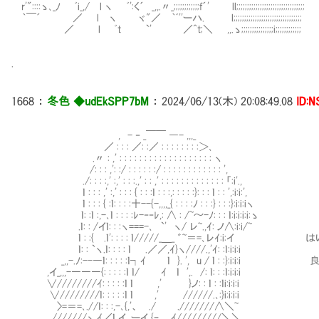
r'"::::ゝ､_ﾉ ﾞi_,/ l ヽ ﾞ':く´ _,,.〃_;;;;;;;;;;;;f´' ll;;;;;;;;;;;;;;;;;;;;;;;;;;;;;;;;
｀￣´ ／ l ヽ ヾ"／ ｀ﾞ''ーハ. l;;;;;;;;;;;;;;;;;;;;;;;;;;;;;;;;
／ l ﾞt `' ／^t;＼ ,,.ゝ;;;;;;;;;;;;;;;i;;;;;;;;;;;;
.
1668
：
冬色 ◆udEkSPP7bM
：
2024/06/13(木) 20:08:49.08
ID:
, - ‐ _￣￣ ―- ,,,_
／ : : : ／: :／ : : : : : : : :＞､
.〃 : ,' : : : : : : : : : : : : : : : : : : : ヽ
/: : : ,': :/ : : : : : :/ : : : : : : : : : : : : ',
./: : : :,' :,' : : :.,' : : ,' : : : : : : : : : : : : : 「:i'.,
ｌ : : : ,' :,' : : : { : : :ｌ : : :,: : : : :}: : : ｌ : : ',:i:i:',
ｌ : : : { :ｌ: : : :十--{-,,,,_{ : : : :ﾉ : : :} : : :}:i:i:iヽ
ｌ: :ｌ :,-､ｌ : : : :ﾚ-‐‐ﾚ,: ∧ : /~～-ﾉ: : : ｌ:i:i:i:i:ゝ
.ｌ: : /イｌ: : :ヽ===-､ `' ヽ/ レ~.,ｲ: ノ∧:i:i/~
ｌ : :{ .ｌ': : : : ｌ/////_＿_ ゛~＝=､レｲ:i:イ
ｌ: : `ヽ.ｌ: : : : ｌ .／／,ｲ}ヽ////.,'ｲ: :ｌ:i:i:i
_,,-.ﾉ:--―ｌ: : : : :ｌ┐ｲ ｌ }. ', u / ｌ : :}:i
,イ_,,,-―――{: : : : :ｌ ｌ/ ｲ ｌ ',. /: ｌ: : :ｌ:i:i:i
∨////////ｲ: : : : :ｌ ｌ ,' }ノ: : ｌ : :ｌi:i:i:i
∨////////ｌ: : : : :ｌ ｌ ,' //////.､:}i:i:i:i
〉=＝=､.//ｌ: : :,-､{,'、 ./ .///////∧＼~
.///////ヽ.ｲ／ｌ イ .ーイ {ｰ .ｲ/////////＼＼