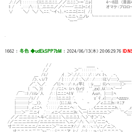
./: /／{: : : : : : : ::{.ｌニニニﾆﾆ.／／ニﾆﾆ＞＝'
ｌ: / '.､: : :∧: : :},.',ニニニ／／ｰ'----'ニニ}=
∨ ＼/ ＼/ ＼ﾆﾆ.~-イヽ}.､=ﾆ
ヽニニヽニノレ └――――――――――――――
`ー一'￣
.
1662
：
冬色 ◆udEkSPP7bM
：
2024/06/13(木) 20:06:29.76
ID:
/ / ＿＿
/_/ ＞''´: : : : : : : ` ､
＿ /:i:/ ,ｲ . ＞':./:/:､: : : :/: : :ハ: :lヽ , -、
/>､ヽ:i/7 / |: : : : /: /: :,＼:/: : /: : : : lミ∨:::::::〉＿＿＿
／^､＼／. ／lﾆﾍ: : :/: ﾊ,ｨ竿ﾐⅥ: :ﾚ＿__: :lﾐハ::::::::::::}＞
{ ^＼ 〉} /: :/ﾆﾆﾍ: :lハ 《ﾋrり `＾,,ｚｘ}:.从':::::ﾍ''―┘ /:
/￣｀:::l /:i:iレﾞ人 /: : |ニﾆﾆﾍｌ:V ´¨¨ ' んuﾊ, }:::::::|:ﾍ |::
,:::::::::::::::/:i:/ / /: : : |ニニニ|: :', ､ ゞﾟ彳,ｨ|::::::｣::::ﾍｚｚzzｧ
|::::::::::::::}-'､__):〉. ,': : : : : :〕ﾆﾆ从: ヘ ｰ ／ィニニ}
|:::::::::::::l , ィﾆﾆﾍ ': : : : : /ニニﾆヘ: : ＼＿ , .｡くニニニニニh､:､ ,
|::::::＞''´二ニｲ ,' : : ,ィニ＜ニニニ}h:.＼―{ニニニニニ＞'´ `
／／二二ニニﾆﾍ斗＜ニニﾆﾆ＼ニニニ〕､:＼>¨寸＞''ﾆﾍ ￣
/／二二二ニニニ/ニニニニニニﾆ＼ニ／::∧: ＼::::∨二二ﾍ_
寸二二二ニニニ/ニニニﾆ＞''~ニニニｱ/::/ ﾊ: : :ヽ:::∨ﾆ／ニ＞｡
. 寸ニニニニ二二＞‐''´: : :|ニニﾆア l::/ /:::|: : : :ﾍ:::∨ニニニニ＞｡ ＿