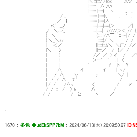
|＼ ::|:::/ /仍x 乂ツ ﾉ ﾋ ﾉ/:::::
|::::::::Ⅳ∧_乂ﾂ イ::::::::::::
|:::::::: |:::::i 丶 _, _＿＿__ﾑ.《:::::::::::
/ 、 |:::::::: |:::::|:, ． ′ .| | ＼::::::::::
／ ｝ |:::::::: |:::::|人 .| | ＼:::::::
r<´ __ノ Ⅴ:::::|:::::|:::::}＞ ／| | . ＼:
_/ ＼:::::{_ Ⅴ:::|:::::| ﾉ////＞＜:.// }. /::
{ ＼ Ⅵ Ⅵ{:::::|/∧￣¨¨ﾆ=-|./ / ／⌒＼／::::::
{ ＼__＼ﾉﾉ Ⅵ:::::}/ ＼ / / ＼::::::::
├―＜／ ||::::!::ﾑ＼ ＼厂/ /／ ∨::::::
}＼ ＿〉 ||::::／ ﾉ￣}／ / |::::::::
| { /／ ／ > イ / ／⌒＼ ∨.::::::
| { ＞-‐´￣´ .| 〈 丶 ）::::::::
| | ´ ｿ ト Y ∧:::::::::::
| ∧ イ イ | ヽ/ / イ.:::::::::::::::
| / ∧ ∨ γ ＼/ | / |::::::::::::::::
ｌ / / ∧ ﾏ ' / ／ /. _亅:::::::::::::::
| / / /∧ヽ 〈. / 〆 / /:::::::ヽ:::::::::::
/ / :: / 〉 ﾑ 八 / / /:::::::::::::::丶::::::
/ / / ≧ 丶 ／ / { ::::::::::::::::::ヽ:::::
.
1670
：
冬色 ◆udEkSPP7bM
：
2024/06/13(木) 20:09:50.97
ID: