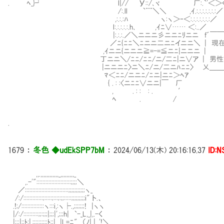
. ﾍ_}┘ l|// У::/､ヾ 厂:.`'＜＞く-=ﾆニニ/:.:.:
/:.ll `¨¨＼＼ ,ｲ.:.:.:.:.:.:.:／`'＜:.:.:.:￣:.:.:.
,:.:.:ﾊ ヽ:ヽ＞‐＜:.:.:.:.:.:.:／ `''＜:.:.:.:.:
l:.:.:.:.:.h､ ,ｲﾆ∨…… ＜:..／ ｀
|:.:.:.／＼ニニニ彡ニニﾆﾘニニ f´￣￣￣￣
／ﾆ{ﾆﾆ＼ﾆニニ二ニﾆイニニ＼ | 現在のサラ
,ｲニニ{ニニニ≧=-=≦ニ
丁ニニ＼/ﾆﾆ/ﾆﾆ/ニ/二ﾆ|ニ∨ア | 男性でだい
|ニニニﾆ〉ニ＼ﾆ/ニ/二ニﾊﾆﾆ〉 乂＿＿＿＿＿
ﾏ＜ﾆﾆ/ニニﾆ/ﾆニ|ニﾆ＞ﾍｱ
{ . : :〈ニﾆﾆ∨ニニ|￣ 厂
, . : :Ⅴ: . ′
ﾍ .￤ /
.
1679
：
冬色 ◆udEkSPP7bM
：
2024/06/13(木) 20:16:16.37
ID:
,,.,,,,,,,,,,,,_,,,,,,,,,_
,.-'":::::::::::::::::::::::;;;;＼
／:::::::::::::::::::::::::::::;;;;;;;;;;;ヽ_
/:/:::::::::::::;:::::;:::;:;;:::::;;;;;;;;;i" ト.、
.!;/:::::::::::::::ヽ:::i,:ヽ├.,;;;;;;;! |ヽヽ
|/:/::::::::::;;:;;;|;;;|',;;;h| `-_L,_|,.-く
|:::|;;ﾄ:|,;;;::;;;;;ﾄ;;|,..|L=ﾆ" （ﾉ| | .'!＼_