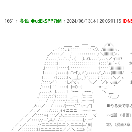
.
1661
：
冬色 ◆udEkSPP7bM
：
2024/06/13(木) 20:06:01.15
ID:
＿＿ ＿ --- ＿ ／ii＼
, - :~: : ,｡s~: : : : : : : : : : ヽ:>､ /iiiiiiiiiiiiiヽ､
.,イ: : : : ／ : : ,': : : : : : : : : : : : ',: ＼i
/ : : : : ,': : :゜: :,' : （ ）: :O: : : : ',: : :ヽ／イiiiii7
.: : : : : ::ｌ : : : : : : : : : : : : : : : : : : : } : :
.ｌ : : : : : ｌ : : : : :}､: : : : : : : : : : : : : :} : : : : ',iiiiiiiiiiiii}
ｌ : : : : : { : : : : :{: :~:-ｌ',:_ :「',: : : : : :/',ノ: 
.ｌ : : : : :/ｌ : : : : :{ヽ,,,,,,{,,､_~}~',: : : : ﾅ ': : : : ﾉ＼／ゝ
,': : : :,イ }: : : : : },,イてヽ ＼／ '／ﾚ'ヽiii
,': : : : { ,' ｌ : : : : :ｌ {:::O::::} ｰ=-,,_{', ` '
.,: : : : :ﾉ､ .ｌ: : : : : ｌ `-一' , --- ､ .~ヽ,､＿
.,': : : : /: :`} : : : : :ｌ _,,--, ,'::::::::::┌
,' : : : /: : :ﾉ: : : : ::ﾉニニﾆｌ
.ノ: : :／ : : /: : : : : /}---＜~`ヽ-､/~| ■やる
.／ : ／: : : : /: : : : ,
.／ : ／: : : :_=ｲ : : :／.ムニニニニニ// て
／ : ／ : : : ://ニ',从/ﾆ/ニ
／ : ／: : : : : ://ニニニニ{ニニ.>､ニニニ{::/.}ii
./: : ／: : : : : : : :ｌ.ｌニニニニニ