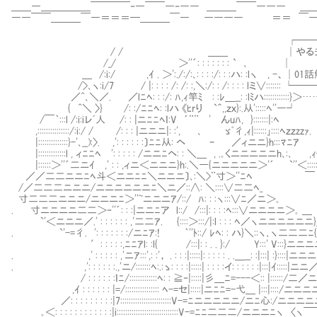
＿＿―＿＿＿＿＿￣￣￣￣‐―￣￣―‐―― ＿＿＿￣￣――― ＿
――￣￣＿＿＿￣―＝＝＝━＿＿＿￣― ―――― ＝＝ ￣―
┌────────────
/ / ＿＿ │やる夫で学ぶFGOバビ
/_/ ＞''´: : : : :
＿ /:i:/ ,ｲ . ＞':./:/:､: : : :/: : :
/>､ヽ:i/7 / |: : : : /: /: :,＼:/: : /: : : : lミ∨:
／^､＼／. ／lﾆﾍ: : :/: ﾊ,ｨ竿ﾐⅥ: :ﾚ＿__: :lﾐハ::::::::::::}＞
{ ^＼ 〉} /: :/ﾆﾆﾍ: :lハ 《ﾋrり `＾,,ｚｘ}:.从':::::ﾍ''―┘ /:
/￣｀:::l /:i:iレﾞ人 /: : |ニﾆﾆﾍｌ:V ´¨¨ ' んuﾊ, }:::::::|:ﾍ |::
,:::::::::::::::/:i:/ / /: : : |ニニニ|: :', ､ ゞﾟ彳,ｨ|::::::｣::::ﾍｚｚzzｧ
|::::::::::::::}-'､__):〉. ,': : : : : :〕ﾆﾆ从: ヘ ｰ ／
|:::::::::::::l , ィﾆﾆﾍ ': : : : : /ニニﾆヘ: : ＼＿ , .｡くニニニニニh､:､ ,
|::::::＞''´二ニｲ ,' : : ,ィニ＜ニニニ}h:.＼―{ニニニニニ＞'´ `
／／二二ニニﾆﾍ斗＜ニニﾆﾆ＼ニニニ〕､:＼>¨寸＞''ﾆﾍ ￣
/／二二二ニニニ/ニニニニニニﾆ＼ニ／::∧: ＼::::∨二二ﾍ_
寸二二二ニニニ/ニニニﾆ＞''~ニニニｱ/::/ ﾊ: : :ヽ:::∨ﾆ／ニ＞｡
. 寸ニニニニ二二＞‐''´: : :|ニニﾆア l::/ /:::|: : : :ﾍ:::∨ニニニニ＞｡ ＿
`'＜ニニニ／.' : : : : : : ,'二二ｱ. {::::＞:::/|:l : : : ﾍ／ヽニニ
. `'-=彳. ': : : : : : :/ニﾆｱ:! ｀''ﾄ::/ ﾚﾍ: : ハ}＼::ヽ､ヽ二
′: : : : :,ﾆﾆｱl: :l{ /:::|: : . . }:/ Y:::' V:::}ニニニニ心:::::::::::::
. ,' : : : : : ,'ニｱ:::',: :'， . : : :|:::::|: : : : : . .＿__: :|:::| :}::::|ニニニ／二ﾍ:::::
. ,': : : : : :.,'ニ/:::::::ﾍ:.:ゝ: : : :|:::::| : : : :イ: : : : : :|:::|ｲ:::::|ニニ／ニニﾆﾊ
/ : : : : : :ｌﾆ/:::::::::::::ﾍ: : ≧‐|:::::|彡＿ﾆ=---＜:: |::::::/二／ニニニニﾆV:
,ｲ : : : : : : |=/:::::::::::::::: ﾍ-=セ|:::::|ニﾆﾆ=-弋＿ |:::|::::/ニニニニニニニ
／: : : : : : : : :|7::::::::::::::::::::::::V-=ﾆニニニニニ/ニﾆ心:/ニニニニニﾆ＞''´::
｡＜: : : : : : : : : : : :|i:::::::::::::::::::::::::::::V-=ﾆﾆ二二二/ニニニﾆヽ 〈ヽ￣￣:::::::::::