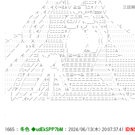
/: : : :,ｨ／ｲ| |､. ,.ｨ{ﾆﾆﾆﾏ ∧
,イ: :, イ_く-=ミﾑ∨ ≧≦￣|ニﾏ /: : ∨ 三話
,ィ: _ イ /:/ﾆﾆﾆﾆﾆﾆヽヽ__ハ__ﾊ=ﾏ/zzzx:∨
／:.／ ／: :|ﾆﾆﾆﾆﾆア´二ニ只､─､｀ヽﾆﾆﾑ:＼
,ｲ: :,ｲ ／: : : :|ﾆﾆﾆニ〈 くニ/ﾉ / ゝ､＿__>ヽﾆﾆ|: : :ヽ
/: : :/ イ: :／: : :|ﾆﾆﾆﾆﾆﾑ＿＿,ｲ ゝ_ノ ヽヽ｀ヾ=|: : : : :｀'く
. ,: : : :{: :, イ/ : : :/ﾆﾆﾆﾆニﾏ /. ｀ﾏ´ ﾍ ﾞ, ヽ|: : : : : : : :｀＜
＞''"|: : : :{' ,ｲ : : : |ﾆﾆﾆﾆニﾏ /. ', ', ', }l', : : : : : : : : : :
＞:´: : : :.人: : : 乂: : : : :,ｲﾆﾆﾆﾆニ,' ,' | |. ,'=', : : : : : : : : : : :
: : : : : ／ ゝゝミ: : ／ﾆﾆﾆﾆﾆﾆﾆ| .| /: ,' ,' ,ｲﾆﾆヽ: : : : : : : : : : : 
: : :.／ ／: :.／ﾆﾆﾆﾆﾆﾆﾆﾆニ| .| ,ｲzx､＿/_/:::::|ﾆﾆﾆﾑ : : : : : : : : : 
:.／ ,イ: : :／ニ{ ヽ､_ｧ'"⌒｀Vﾑ_.|≧==≦ﾆ三三三/::::::::|ﾆﾆﾆﾆ=-: : : : : 
′ ,イ: : : :,ｲﾆﾆﾆ人 , ,{/}三三三三三三三/:::::::::|､ﾆﾆﾆﾆﾆﾆﾆﾆ
,ｲ: : : : :/ﾆニ／／.ﾑ _.イ ﾏ}三三三三三三ﾆ/::::::::: ﾊ:ﾏﾆﾆﾆﾆﾆﾆﾆ
,ｲ: : : : : :/ﾆ=／／:::::: ﾉ ｀¨''‐ . }'三三三三三三彡:::::::::::::::ﾍ ﾏﾆﾆﾆﾆ
: : : : : : /ﾆｱ ,ｲ::::::::::::/ ,n i 、ヽ三≧=-=≦ 三三ﾆﾑ::::::::::::', ﾏ
: : : : : /ﾆ/ /::::::::::::ｱ .,ｲ=| }ﾍ ', ､ ﾏニニニニニニニﾆ＼:::::::::', ﾏﾆﾆﾆ
: : : : /ﾆ/ /::::::::::::/ ./ﾆﾆ| }=ﾊ ',ﾍ. ﾏニニニニニ/ニニ二ヽ:::: ', ﾏﾆﾆﾆﾆ
: :／/ア /::::::::::,Y .,ｲ／,ｨ} }.ﾆﾊ ｉﾑ'ﾞニニニニﾆ/ニニニニﾆﾍ:::::ゝ､寸ﾆﾆﾆ
' | ／::::／ .ィ｀´' ／ニ| ,'ﾆﾆﾊ_,ﾉニニニニﾆﾆ/ニニニニニニﾑ:::::ﾍヽ寸ﾆ=
|／‐''"_イ=／／::/ニ└'ニニニ二ﾆ{ニニ二ﾏニニニニニニﾆﾆﾑ:::::ﾍヽ､｀─ 
.
1665
：
冬色 ◆udEkSPP7bM
：
2024/06/13(木) 20:07:37.41
ID: