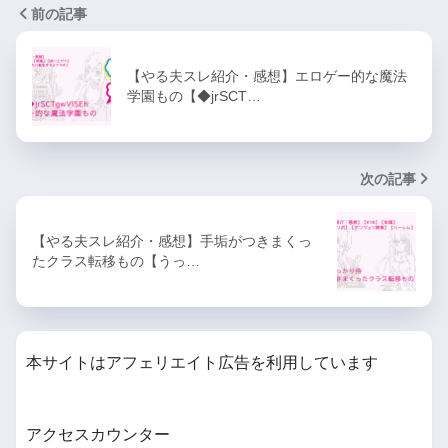
前の記事
るようです
やる夫は今更シティライフに
【やる夫スレ紹介・感想】エロゲー的な魔法
学園もの【◆jrSCT…
憧れるようになったようです
貴方はウイッチになってしま
次の記事
ったようです
この透き通る世界に祝福を
【やる夫スレ紹介・感想】手垢がつきまくっ
たクラス転移もの【うっ…
暇な時にやる夫まとめ
【あんこ】やる夫が憑依した
本サイトはアフェリエイト広告を利用しています
り転生するようです
(やる夫
RSS)
アクセスカウンター