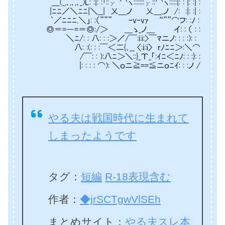
＿(_,､,､,､_)L: :|: :｢::γ ⌒ヽ:::::::γ::⌒ヽ:::::|: : |: :| :
|ﾆﾆ／＼ﾆﾆ|＼__| 乂＿ノ 乂＿.ノ /: :|: :| :
｀／ﾆﾆﾆ.＼」: :（””” ｰv‐vｧ “””⌒フ: :ﾉ :
◎＝=―=＝◎:/＞ ＿ゝ_ノ＿ イ: : （ : :
＼ﾆ/: : 八: : :＞／/￣:i:i:>￣ﾏニノ: : : :): :
八: :(: : :￣＜二{､__ 〈:ｉ:ｉ〉 rﾉﾆﾆ＞:＼⌒
/￣: : ):八ﾆ＞＼::}_Υ_「:ｲﾆ＜ﾆﾉ: : :}: :
|: : : : ⌒): ＼ｏニ≧==≦ニｏﾆｲ: : :ノ /
やる夫は戦国時代に生まれて
しまったようです
タグ：
短編
R-18表現含む
作者：
◆jrSCTgwVlSEh
まとめサイト：
やる夫スレ本