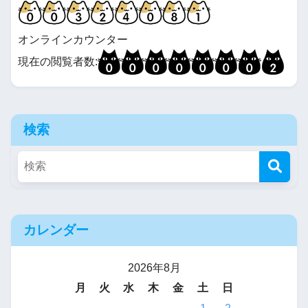
【あんこ】やる夫はアーキバ
スから依頼を受けるようです
オンラインカウンター
【AC6】
現在の閲覧者数:
【あんこ】憑依してしまった
やる夫は生き延びることがで
検索
きるか？【機動戦士ガンダ
ム】
【あんこ】やる夫のせいでな
のはは悪堕ちしたようです
カレンダー
【リリカルなのは】
2026年8月
【あんこ】やる夫はWBに乗っ
月
火
水
木
金
土
日
てしまったようです【機動戦