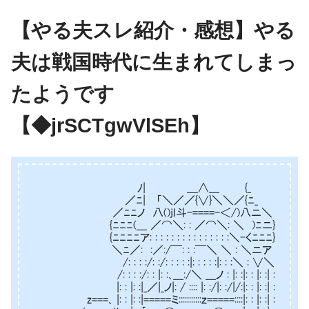
【やる夫スレ紹介・感想】やる
夫は戦国時代に生まれてしまっ
たようです
【◆jrSCTgwVlSEh】
ﾉ| ＿∧___ {_
／ﾆ| 「＼／／{∨}＼＼／{ﾆ_
／ﾆﾆノ 八()jI斗-====-＜/)八ニ＼
{ﾆﾆﾆ(___ ／⌒＼: : ／⌒＼: ＼ )ﾆニ}
{ﾆﾆﾆﾆア: : : : : : : : : : : : : : :＼-くﾆﾆﾆ}
＼ﾆ／: :／:/￣: : :￣＼ ＼ : ＼ニア
/: : : :/: :/: : : : :|: : : : :|: : :＼ : ∨＼
/: : : :/: : |: :､___:/＼ ___ノ : |: :|: : |: :| :
|: : |: :|_／|_ノ|: / :::: |: :/|: :/|/:|: : |: :| :
z===､ |: : |: :|=====ミ:::::::::::ｚ=====::::|: : |: :| :