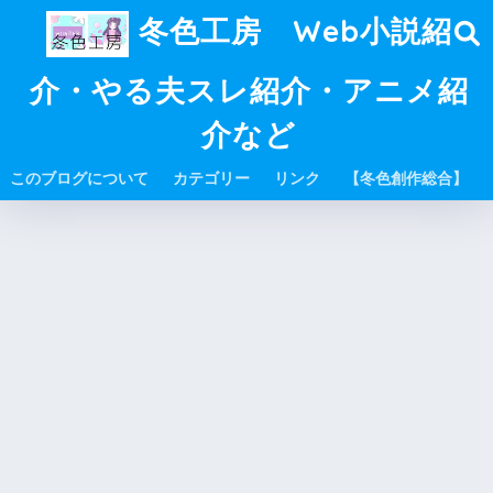
冬色工房 Web小説紹
介・やる夫スレ紹介・アニメ紹
介など
このブログについて
カテゴリー
リンク
【冬色創作総合】