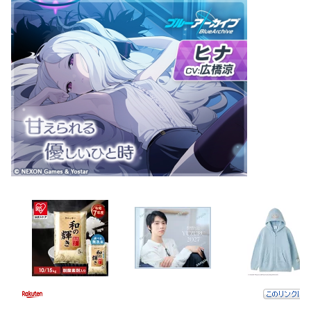
【あんこ】
やる夫が慎二に憑依するようで
す【Fate】
【あんこ】やる
夫が憑依したり転生するようで
す