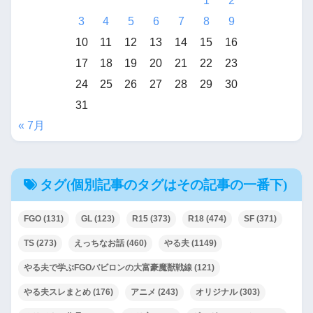
1
2
士ガンダム】
3
4
5
6
7
8
9
10
11
12
13
14
15
16
【あんこ】やる夫はマサラタ
17
18
19
20
21
22
23
ウンを飛び出すようです【ポ
24
25
26
27
28
29
30
ケモン】
31
« 7月
【あんこ】やる夫は受胎した
日本で生きるようです【メガ
タグ(個別記事のタグはその記事の一番下)
テン】
【あんこ】やる夫が慎二に憑
FGO
(131)
GL
(123)
R15
(373)
R18
(474)
SF
(371)
依するようです【Fate】
TS
(273)
えっちなお話
(460)
やる夫
(1149)
やる夫で学ぶFGOバビロンの大富豪魔獣戦線
(121)
やる夫スレまとめ
(176)
アニメ
(243)
オリジナル
(303)