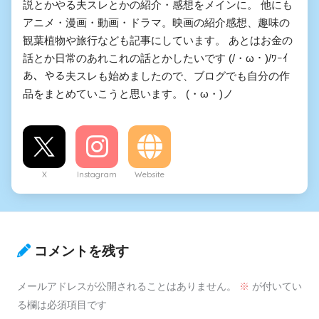
説とかやる夫スレとかの紹介・感想をメインに。 他にも
る夫のことが大大大大大好き
アニメ・漫画・動画・ドラマ。映画の紹介感想、趣味の
な100人の彼女たち
観葉植物や旅行なども記事にしています。 あとはお金の
話とか日常のあれこれの話とかしたいです (/・ω・)/ﾜｰｲ
やる夫は二度目の人生で成長
あ、やる夫スレも始めましたので、ブログでも自分の作
せざるを得ないようです
品をまとめていこうと思います。 (・ω・)ノ
ドブカス廻戦
無職転生～やる夫だって本気
X
Instagram
Website
だす～
貴方は孕みto Nightようです
やる夫はルドラサウム大陸に
コメントを残す
生まれてグレたようです
メールアドレスが公開されることはありません。
※
が付いてい
る欄は必須項目です
やる夫もまたブリタニアの皇