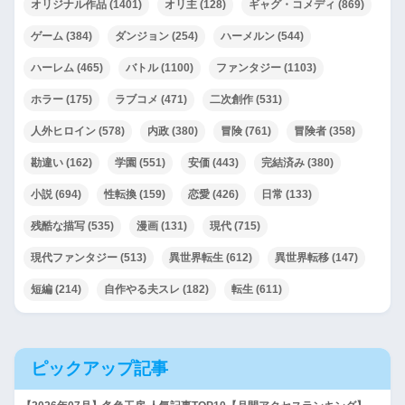
オリジナル作品
(1401)
オリ主
(128)
ギャグ・コメディ
(869)
ゲーム
(384)
ダンジョン
(254)
ハーメルン
(544)
ハーレム
(465)
バトル
(1100)
ファンタジー
(1103)
ホラー
(175)
ラブコメ
(471)
二次創作
(531)
人外ヒロイン
(578)
内政
(380)
冒険
(761)
冒険者
(358)
勘違い
(162)
学園
(551)
安価
(443)
完結済み
(380)
小説
(694)
性転換
(159)
恋愛
(426)
日常
(133)
残酷な描写
(535)
漫画
(131)
現代
(715)
現代ファンタジー
(513)
異世界転生
(612)
異世界転移
(147)
短編
(214)
自作やる夫スレ
(182)
転生
(611)
ピックアップ記事