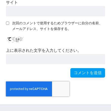
サイト
やる夫は蟻地獄に囚われたよ
うです
次回のコメントで使用するためブラウザーに自分の名前、
憑依してしまったやる夫は生
メールアドレス、サイトを保存する。
き延びることができるか？
やる夫のせいでなのは悪堕ち
上に表示された文字を入力してください。
したようです
やる夫はマサラタウンを飛び
出すようです
やる夫はWBに乗ってしまった
ようです
やる夫は受胎した日本で生き