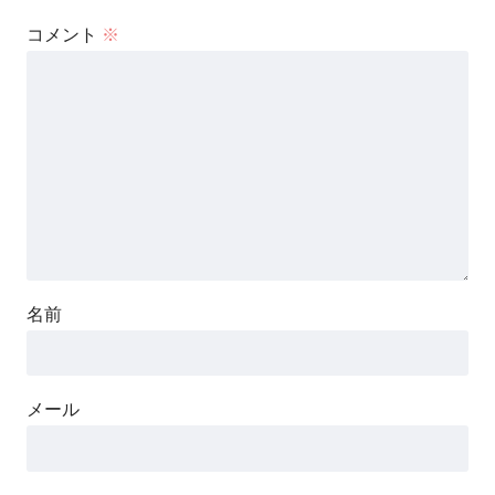
子のようです
コメント
※
やる夫は魔王軍で成り上がり
たいようです
やる夫は女癖の悪い政治家な
ようです
やる夫は強くなりたいようで
す
名前
やる夫は戦国時代っぽい世界
で生きるようです
メール
やる夫は聖杯戦争に逃げてき
たようです