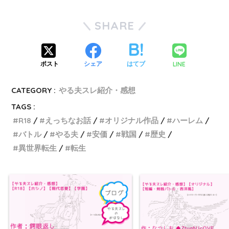
SHARE
LINE
ポスト
シェア
はてブ
明日やる夫は馬鹿やる夫
CATEGORY :
やる夫スレ紹介・感想
【R-18】やる夫は今更シティ
TAGS :
ライフに憧れるようになった
R18
えっちなお話
オリジナル作品
ハーレム
バトル
やる夫
安価
戦国
歴史
ようです
異世界転生
転生
やる夫エロ本棚
やる夫は戦国時代に生まれて
しまったようです