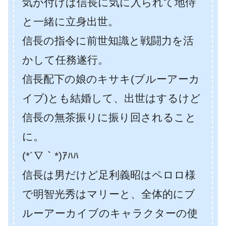
気が付けば信長に気に入られて地侍
と一緒に立身出世。
信長の指令に前世知識と戦闘力を活
かして任務遂行。
信長配下の娘のキサキ(ブルーアーカ
イブ)とも結婚して、出世はするけど
信長の無茶振りに振り回されること
に。
(*´∇｀*)ｱﾊﾊ
信長は男だけど足利義昭はペロロ様
で明智光秀はマリーと、全体的にブ
ルーアーカイブのキャラクターの使