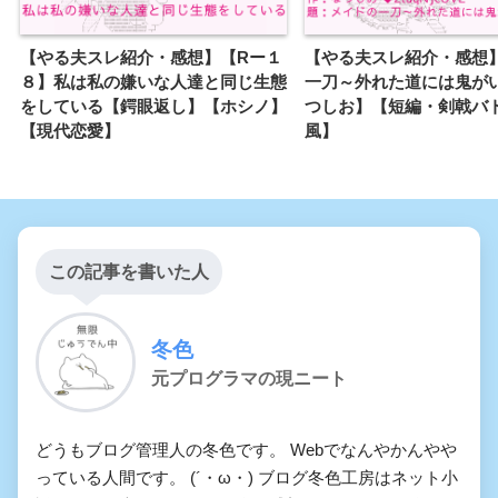
エロゲー的な魔法学園もの
【やる夫スレ紹介・感想】【Rー１
【やる夫スレ紹介・感想
やる夫が憑依したり転生する
８】私は私の嫌いな人達と同じ生態
一刀～外れた道には鬼が
ようです
(やる夫RSS)
をしている【鍔眼返し】【ホシノ】
つしお】【短編・剣戟バ
【現代恋愛】
風】
【魔法科高校の劣等生】やる
夫は同居人に苦労させられる
ようです
この記事を書いた人
やる夫はディステニープラン
に選ばれたようです
冬色
やる夫は陰の実力者【だっ
元プログラマの現ニート
た】ようです
どうもブログ管理人の冬色です。 Webでなんやかんやや
劇場版 電光超人ストライク や
っている人間です。 (´・ω・) ブログ冬色工房はネット小