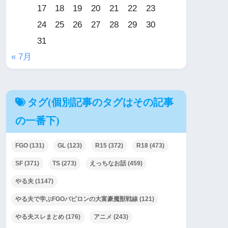
17
18
19
20
21
22
23
24
25
26
27
28
29
30
31
« 7月
タグ(個別記事のタグはその記事
の一番下)
FGO
(131)
GL
(123)
R15
(372)
R18
(473)
SF
(371)
TS
(273)
えっちなお話
(459)
やる夫
(1147)
やる夫で学ぶFGOバビロンの大富豪魔獣戦線
(121)
やる夫スレまとめ
(176)
アニメ
(243)