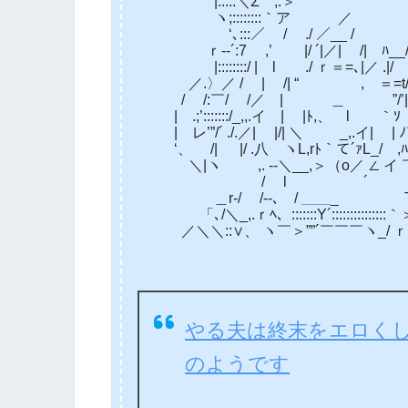
|:::::＼Σ ,.＞’´ ｀
ヽ;::::::::｀ア ／ 
‘､:::／ / ./ ／__
ｒ‐‐´:7 ,’ |/ ´|／| /| ﾊ__/
|::::::::/ | l ./ ｒ＝=､|／ .|/
／.〉／ / | /| “ , ＝=t
/ /:￣/ /／ | ＿ ”/’| イ:
| .;’:::::::/_,,.イ | |ﾄ,、 l ｀ｿ
| レ’”/´ ./.／| |/| ＼ _,.イ| | 
‘、 /| |/ .八 ヽL,rﾄ｀て´ｧL_/ 
＼|ヽ ,. -‐＼__,＞（o／ ∠ イ ￣
/ l ´ ＼／
＿r-/ /‐-､ / ＿＿_ T､ .
「､/＼_,.ｒﾍ、:::::::Y´:::::::::::
／＼＼::∨、 ヽ￣＞””´￣￣￣ヽ_/ ｒ ‘
やる夫は終末をエロく
のようです