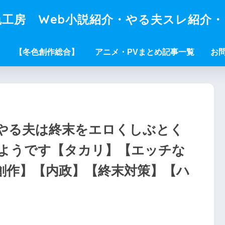
工房 Web小説紹介・やる夫スレ紹介
【冬色創作総合】
アニメ・PVまとめ記事一覧
お
やる夫は終末をエロくしぶとく
ようです【タカリ】【エッチな
創作】【内政】【終末対策】【ハ