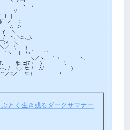
’＜ ア─ｧ
ヽ;::::/
 / ∨
 l |
 |/｀ノ ‘:、
/ ﾉ、＞
::::＼
 / ト､＼:::､_}、
ﾉ￣:∧ ＼
,ﾊ＼／ ’, }
｀ヽ、 .| /＜´￣￣｀’ 、
ヽ, ｀ヽ ヽ,
/|:::::::|7ヽ } ‘,
::::｀＞- ､ / ヽ／./:::::/ ∧/ }
” ／:::／ ./::::}、 /
しぶとく生き残るダークサマナー