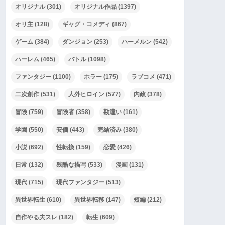
オリジナル
(301)
オリジナル作品
(1397)
オリ主
(128)
ギャグ・コメディ
(867)
ゲーム
(384)
ダンジョン
(253)
ハーメルン
(542)
ハーレム
(465)
バトル
(1098)
ファンタジー
(1100)
ホラー
(175)
ラブコメ
(471)
二次創作
(531)
人外ヒロイン
(577)
内政
(378)
冒険
(759)
冒険者
(358)
勘違い
(161)
学園
(550)
安価
(443)
完結済み
(380)
小説
(692)
性転換
(159)
恋愛
(426)
日常
(132)
残酷な描写
(533)
漫画
(131)
現代
(715)
現代ファンタジー
(513)
異世界転生
(610)
異世界転移
(147)
短編
(212)
自作やる夫スレ
(182)
転生
(609)