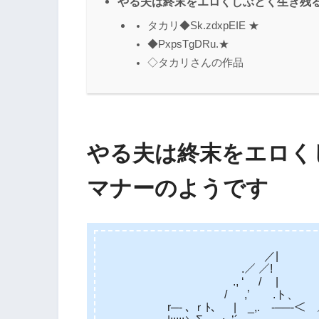
やる夫は終末をエロくしぶとく生き残
タカリ◆Sk.zdxpEIE ★
◆PxpsTgDRu.★
◇タカリさんの作品
やる夫は終末をエロく
マナーのようです
／|
.／ ／! ,.
., ‘ / | .／
/ ,’ .ト、 ｒ／
r─- ､ ｒﾄ、 | _,. -──-＜