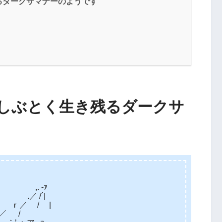
るダークサマナーのようです
しぶとく生き残るダークサ
 ‐ｧ
 /´|
 / |
 ／ /