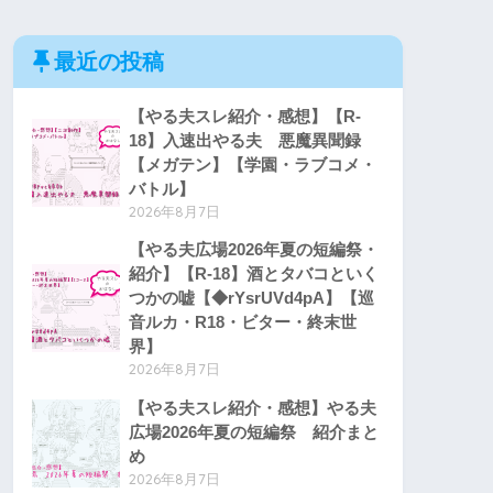
最近の投稿
【やる夫スレ紹介・感想】【R-
18】入速出やる夫 悪魔異聞録
【メガテン】【学園・ラブコメ・
バトル】
2026年8月7日
【やる夫広場2026年夏の短編祭・
紹介】【R-18】酒とタバコといく
つかの嘘【◆rYsrUVd4pA】【巡
音ルカ・R18・ビター・終末世
界】
2026年8月7日
【やる夫スレ紹介・感想】やる夫
広場2026年夏の短編祭 紹介まと
め
2026年8月7日