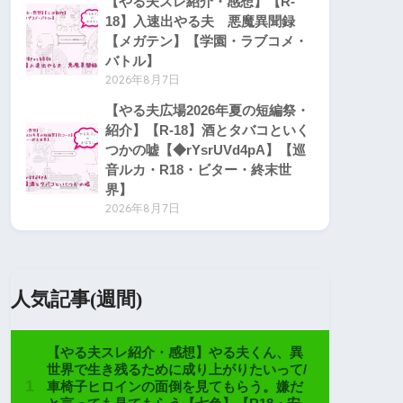
【やる夫スレ紹介・感想】【R-
18】入速出やる夫 悪魔異聞録
【メガテン】【学園・ラブコメ・
バトル】
2026年8月7日
【やる夫広場2026年夏の短編祭・
紹介】【R-18】酒とタバコといく
つかの嘘【◆rYsrUVd4pA】【巡
音ルカ・R18・ビター・終末世
界】
2026年8月7日
人気記事(週間)