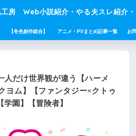
工房 Web小説紹介・やる夫スレ紹介
【冬色創作総合】
アニメ・PVまとめ記事一覧
お
一人だけ世界観が違う【ハーメ
クヨム】【ファンタジー×クトゥ
【学園】【冒険者】