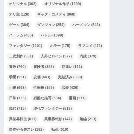
オリジナル
(302)
オリジナル作品
(1399)
オリ主
(128)
ギャグ・コメディ
(868)
ゲーム
(384)
ダンジョン
(254)
ハーメルン
(543)
ハーレム
(465)
バトル
(1099)
ファンタジー
(1101)
ホラー
(175)
ラブコメ
(471)
二次創作
(531)
人外ヒロイン
(577)
内政
(379)
冒険
(760)
冒険者
(358)
勘違い
(161)
学園
(551)
安価
(443)
完結済み
(380)
小説
(693)
性転換
(159)
恋愛
(426)
日常
(133)
残酷な描写
(534)
漫画
(131)
現代
(715)
現代ファンタジー
(513)
異世界転生
(611)
異世界転移
(147)
短編
(213)
自作やる夫スレ
(182)
転生
(610)