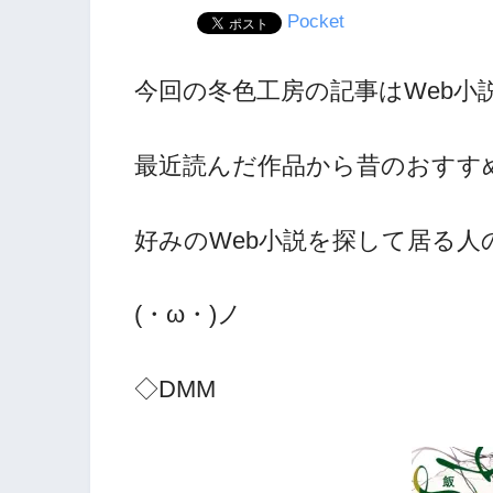
Pocket
今回の冬色工房の記事はWeb小
最近読んだ作品から昔のおすす
好みのWeb小説を探して居る
(・ω・)ノ
◇DMM