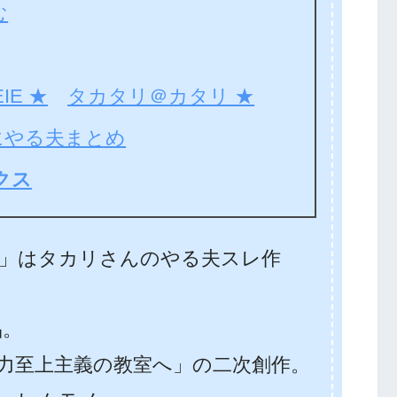
む
IE ★
タカタリ＠カタリ ★
にやる夫まとめ
クス
」はタカリさんのやる夫スレ作
品。
力至上主義の教室へ」の二次創作。