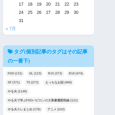
17
18
19
20
21
22
23
24
25
26
27
28
29
30
31
« 7月
タグ(個別記事のタグはその記事
の一番下)
FGO
(131)
GL
(123)
R15
(373)
R18
(474)
SF
(371)
TS
(273)
えっちなお話
(460)
やる夫
(1149)
やる夫で学ぶFGOバビロンの大富豪魔獣戦線
(121)
やる夫スレまとめ
(176)
アニメ
(243)