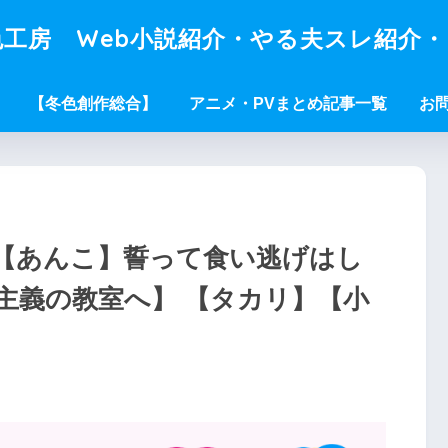
工房 Web小説紹介・やる夫スレ紹介
【冬色創作総合】
アニメ・PVまとめ記事一覧
お
【あんこ】誓って食い逃げはし
主義の教室へ】 【タカリ】【小