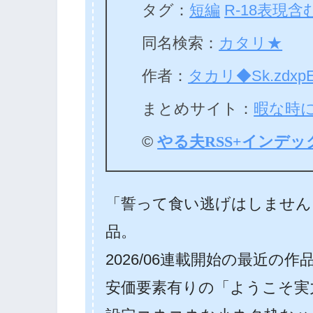
タグ：
短編
R-18表現含
同名検索：
カタリ★
作者：
タカリ◆Sk.zdxpE
まとめサイト：
暇な時
©
やる夫RSS+インデッ
「誓って食い逃げはしません
品。
2026/06連載開始の最近の作
安価要素有りの「ようこそ実