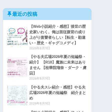
最近の投稿
【Web小説紹介・感想】後世の歴
史家いわく、俺は面従腹背の成り
上がり復讐者らしい【転生・勘違
い・歴史・ギャグコメディ】
2026年8月9日
【やる夫広場2026年夏の短編祭・
紹介】 【R18】魔族に未来はあり
ません 【桂華院瑠奈・ダーク・虜
囚】
2026年8月9日
【やる夫スレ紹介・感想】やる夫
広場2026年夏の短編祭 紹介まと
め
2026年8月9日