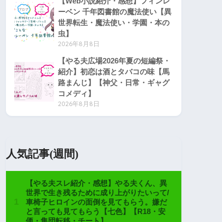
【Web小説紹介・感想】フィンレ
ーベン 千年図書館の魔法使い【異
世界転生・魔法使い・学園・本の
虫】
2026年8月8日
【やる夫広場2026年夏の短編祭・
紹介】初恋は酒とタバコの味【馬
路まんじ】【神父・日常・ギャグ
コメディ】
2026年8月8日
人気記事(週間)