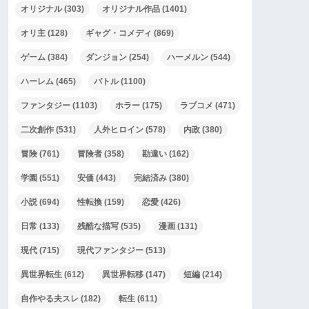
オリジナル
(303)
オリジナル作品
(1401)
オリ主
(128)
ギャグ・コメディ
(869)
ゲーム
(384)
ダンジョン
(254)
ハーメルン
(544)
ハーレム
(465)
バトル
(1100)
ファンタジー
(1103)
ホラー
(175)
ラブコメ
(471)
二次創作
(531)
人外ヒロイン
(578)
内政
(380)
冒険
(761)
冒険者
(358)
勘違い
(162)
学園
(551)
安価
(443)
完結済み
(380)
小説
(694)
性転換
(159)
恋愛
(426)
日常
(133)
残酷な描写
(535)
漫画
(131)
現代
(715)
現代ファンタジー
(513)
異世界転生
(612)
異世界転移
(147)
短編
(214)
自作やる夫スレ
(182)
転生
(611)