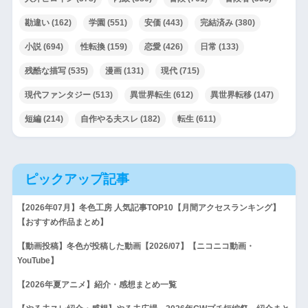
勘違い
(162)
学園
(551)
安価
(443)
完結済み
(380)
小説
(694)
性転換
(159)
恋愛
(426)
日常
(133)
残酷な描写
(535)
漫画
(131)
現代
(715)
現代ファンタジー
(513)
異世界転生
(612)
異世界転移
(147)
短編
(214)
自作やる夫スレ
(182)
転生
(611)
ピックアップ記事
【2026年07月】冬色工房 人気記事TOP10【月間アクセスランキング】
【おすすめ作品まとめ】
【動画投稿】冬色が投稿した動画【2026/07】【ニコニコ動画・
YouTube】
【2026年夏アニメ】紹介・感想まとめ一覧