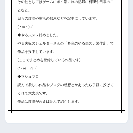
その他としてはゲームにポイ活に旅の記録に料理や日常のこ
となど。
日々の趣味や生活の知恵などを記事にしています。
(・ω・)ノ
◆やる夫スレ始めました。
やる夫板のシェルターさんの「冬色のやる夫スレ製作所」で
作品を投下しています。
(ここでまとめを登録している作品です)
(/・ω・)/ﾜｰｲ
◆マシュマロ
読んで欲しい作品やブログの感想とかあったら手軽に投げて
くれて大丈夫です。
作品は趣味が合えば読んで紹介します。