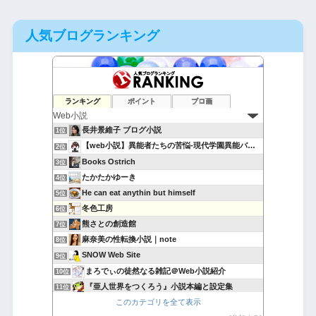
人気ブログランキング
ランキング
ポイント
ブロ画
長井景維子 ブログ小説
1位
【web小説】異能者たちの苦悩-現代学園異能バトル-
2位
Books Ostrich
3位
たかたかゆーき
4位
He can eat anythin but himself
5位
冬色工房
6位
熊さとの創造館
7位
麻奈美の性転換小説｜note
8位
SNOW Web Site
9位
まろでぃの徒然なる雑記＠Web小説紹介
10位
『亜人世界をつくろう』小説本編と設定集
11位
このカテゴリを全て表示
バナジウム喫茶だより
12位