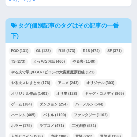
タグ(個別記事のタグはその記事の一番
下)
FGO
(131)
GL
(123)
R15
(373)
R18
(474)
SF
(371)
TS
(273)
えっちなお話
(460)
やる夫
(1149)
やる夫で学ぶFGOバビロンの大富豪魔獣戦線
(121)
やる夫スレまとめ
(176)
アニメ
(243)
オリジナル
(303)
オリジナル作品
(1401)
オリ主
(128)
ギャグ・コメディ
(869)
ゲーム
(384)
ダンジョン
(254)
ハーメルン
(544)
ハーレム
(465)
バトル
(1100)
ファンタジー
(1103)
ホラー
(175)
ラブコメ
(471)
二次創作
(531)
人外ヒロイン
(578)
内政
(380)
冒険
(761)
冒険者
(358)