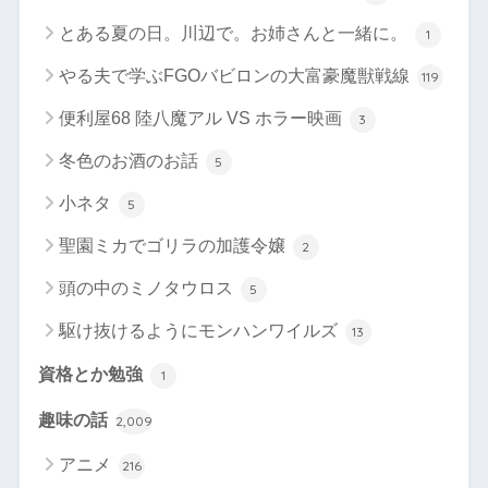
とある夏の日。川辺で。お姉さんと一緒に。
1
やる夫で学ぶFGOバビロンの大富豪魔獣戦線
119
便利屋68 陸八魔アル VS ホラー映画
3
冬色のお酒のお話
5
小ネタ
5
聖園ミカでゴリラの加護令嬢
2
頭の中のミノタウロス
5
駆け抜けるようにモンハンワイルズ
13
資格とか勉強
1
趣味の話
2,009
アニメ
216