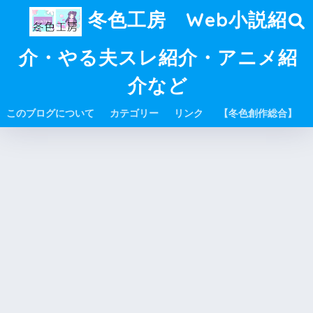
冬色工房 Web小説紹
介・やる夫スレ紹介・アニメ紹
介など
このブログについて
カテゴリー
リンク
【冬色創作総合】