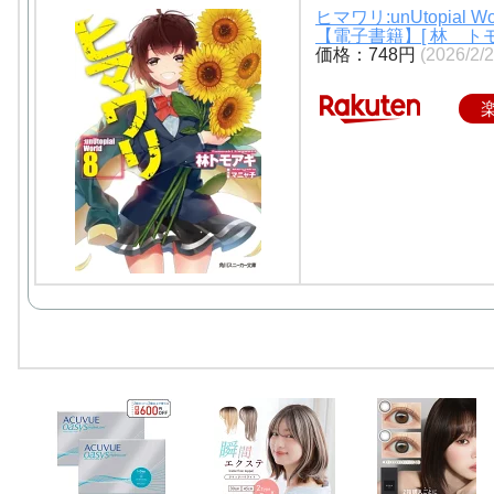
ヒマワリ:unUtopial Wor
【電子書籍】[ 林 トモ
価格：748円
(2026/2