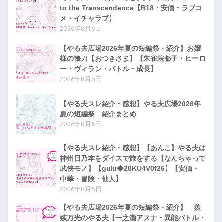
to the Transcendence【R18・安価・ラブコ
メ・イチャラブ】
2026年8月6日
【やる夫広場2026年夏の短編祭・紹介】お嬢
様の懐刀【おつきさま】【朱雀院都子・ヒーロ
ー・ヴィラン・バトル・成長】
2026年8月6日
【やる夫スレ紹介・感想】やる夫広場2026年
夏の短編祭 紹介まとめ
2026年8月6日
【やる夫スレ紹介・感想】【あんこ】やる夫は
神州日乃本をダイスで旅をする【なんちゃって
武侠モノ】【gulu◆28KU4V0f26】【安価・
中華・冒険・仙人】
2026年8月5日
【やる夫広場2026年夏の短編祭・紹介】 羨
嫉万光のやる夫【一之瀬アスナ・異能バトル・