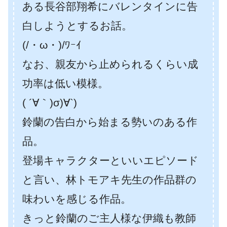
ある長谷部翔希にバレンタインに告
白しようとするお話。
(/・ω・)/ﾜｰｲ
なお、親友から止められるくらい成
功率は低い模様。
( ´∀｀)σ)∀`)
鈴蘭の告白から始まる勢いのある作
品。
登場キャラクターといいエピソード
と言い、林トモアキ先生の作品群の
味わいを感じる作品。
きっと鈴蘭のご主人様な伊織も教師