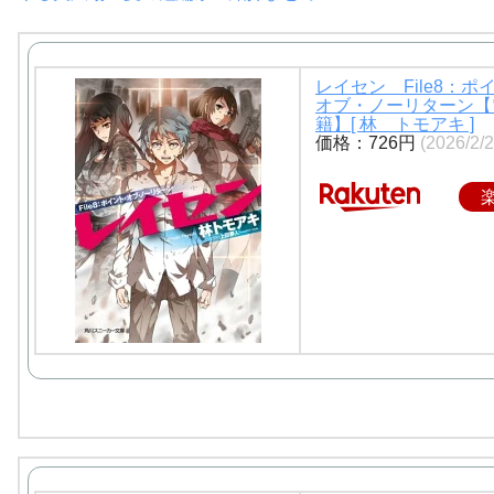
レイセン File8：ポ
オブ・ノーリターン【
籍】[ 林 トモアキ ]
価格：726円
(2026/2