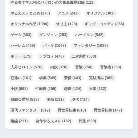
やる夫で学ぶFGOバビロンの大富豪魔獣戦線
(121)
やる夫スレまとめ
(176)
アニメ
(243)
オリジナル
(301)
オリジナル作品
(1396)
オリ主
(128)
ギャグ・コメディ
(866)
ゲーム
(383)
ダンジョン
(253)
ハーメルン
(542)
ハーレム
(465)
バトル
(1097)
ファンタジー
(1099)
ホラー
(175)
ラブコメ
(470)
二次創作
(530)
人外ヒロイン
(576)
内政
(378)
冒険
(758)
冒険者
(358)
勘違い
(161)
学園
(549)
安価
(443)
完結済み
(380)
小説
(692)
性転換
(159)
恋愛
(424)
日常
(132)
残酷な描写
(533)
漫画
(131)
現代
(714)
現代ファンタジー
(512)
異世界転生
(610)
異世界転移
(147)
短編
(211)
自作やる夫スレ
(182)
転生
(609)