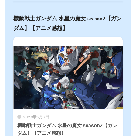
機動戦士ガンダム 水星の魔女 season2【ガン
ダム】【アニメ感想】
2023年5月7日
機動戦士ガンダム 水星の魔女 season2【ガン
ダム】【アニメ感想】