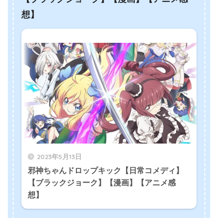
想】
2023年5月13日
邪神ちゃんドロップキック【日常コメディ】
【ブラックジョーク】【漫画】【アニメ感
想】