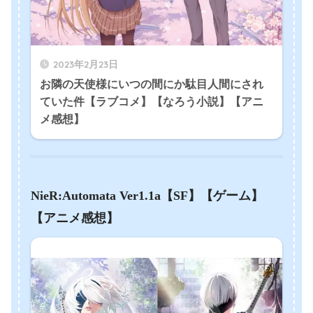
2023年2月23日
お隣の天使様にいつの間にか駄目人間にされ
ていた件【ラブコメ】【なろう小説】【アニ
メ感想】
NieR:Automata Ver1.1a【SF】【ゲーム】
【アニメ感想】