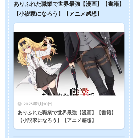
ありふれた職業で世界最強【漫画】【書籍】
【小説家になろう】【アニメ感想】
2023年3月10日
ありふれた職業で世界最強【漫画】【書籍】
【小説家になろう】【アニメ感想】