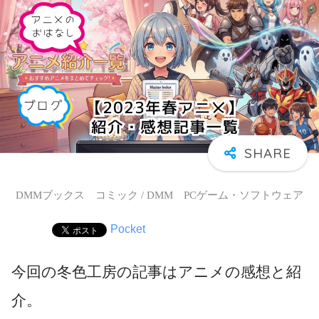
DMMブックス コミック / DMM PCゲーム・ソフトウェア
Pocket
今回の冬色工房の記事はアニメの感想と紹
介。