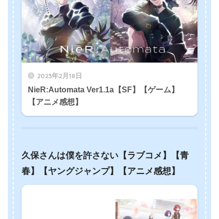
2023年2月18日
NieR:Automata Ver1.1a【SF】【ゲーム】
【アニメ感想】
久保さんは僕を許さない【ラブコメ】【青
春】【ヤングジャンプ】【アニメ感想】