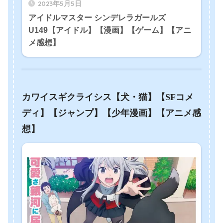
2023年5月5日
アイドルマスター シンデレラガールズ
U149【アイドル】【漫画】【ゲーム】【アニ
メ感想】
カワイスギクライシス【犬・猫】【SFコメ
ディ】【ジャンプ】【少年漫画】【アニメ感
想】