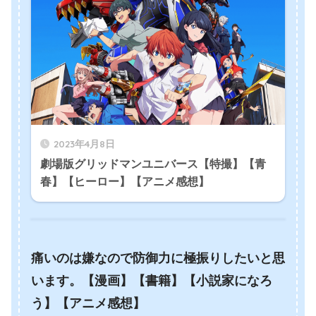
2023年4月8日
劇場版グリッドマンユニバース【特撮】【青
春】【ヒーロー】【アニメ感想】
痛いのは嫌なので防御力に極振りしたいと思
います。【漫画】【書籍】【小説家になろ
う】【アニメ感想】