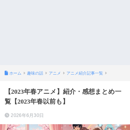
ホーム
趣味の話
アニメ
アニメ紹介記事一覧
【2023年春アニメ】紹介・感想まとめ一
覧【2023年春以前も】
2026年6月30日