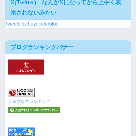
X(Twitter) なんかXになってから上手く表
示されないみたい
Tweets by huyucolorblog
ブログランキングバナー
人気ブログランキング