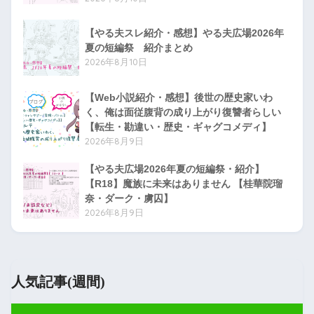
【やる夫スレ紹介・感想】やる夫広場2026年
夏の短編祭 紹介まとめ
2026年8月10日
【Web小説紹介・感想】後世の歴史家いわ
く、俺は面従腹背の成り上がり復讐者らしい
【転生・勘違い・歴史・ギャグコメディ】
2026年8月9日
【やる夫広場2026年夏の短編祭・紹介】
【R18】魔族に未来はありません 【桂華院瑠
奈・ダーク・虜囚】
2026年8月9日
人気記事(週間)