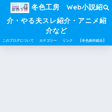
冬色工房 Web小説紹
介・やる夫スレ紹介・アニメ紹
介など
このブログについて
カテゴリー
リンク
【冬色創作総合】