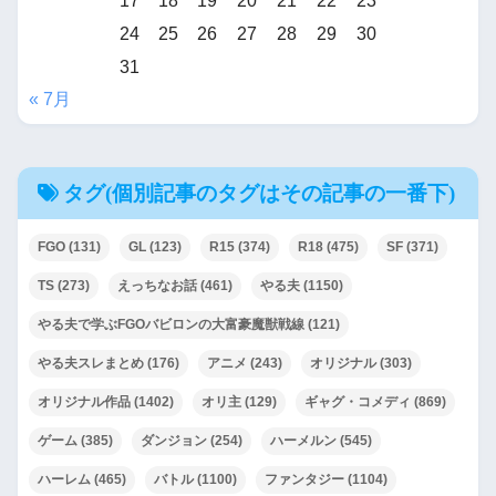
17
18
19
20
21
22
23
24
25
26
27
28
29
30
31
« 7月
タグ(個別記事のタグはその記事の一番下)
FGO
(131)
GL
(123)
R15
(374)
R18
(475)
SF
(371)
TS
(273)
えっちなお話
(461)
やる夫
(1150)
やる夫で学ぶFGOバビロンの大富豪魔獣戦線
(121)
やる夫スレまとめ
(176)
アニメ
(243)
オリジナル
(303)
オリジナル作品
(1402)
オリ主
(129)
ギャグ・コメディ
(869)
ゲーム
(385)
ダンジョン
(254)
ハーメルン
(545)
ハーレム
(465)
バトル
(1100)
ファンタジー
(1104)