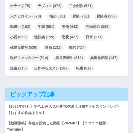
ホラー
(175)
ラブコメ
(472)
二次創作
(531)
人外ヒロイン
(578)
内政
(381)
冒険
(761)
冒険者
(358)
勘違い
(162)
学園
(551)
安価
(443)
完結済み
(380)
小説
(695)
性転換
(159)
恋愛
(427)
日常
(133)
残酷な描写
(536)
漫画
(131)
現代
(717)
現代ファンタジー
(514)
異世界転生
(613)
異世界転移
(147)
短編
(215)
自作やる夫スレ
(182)
転生
(612)
ピックアップ記事
【2026年07月】冬色工房 人気記事TOP10【月間アクセスランキング】
【おすすめ作品まとめ】
【動画投稿】冬色が投稿した動画【2026/07】【ニコニコ動画・
YouTube】