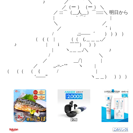
♪ ／⌒ ⌒＼
／（ー ） （ー ） ＼
／ :::⌒（__人__）⌒::::::＼ 明日から旅
| ｀⌒´ |
＼ ／
／ ﾞｉ
/ ,;;――゛ ） ）) ）
（ (（ | （（ (,＿＿＿,／
♪ | i ￣￣） ））
| ヽ_＿＿,/＼ ♪
/ ＼
／ __/`| |
／ ,,-=-ｰ’” ヽ |
（ （（ （ { / |
‘――” ヽ＿＿） ）） ）