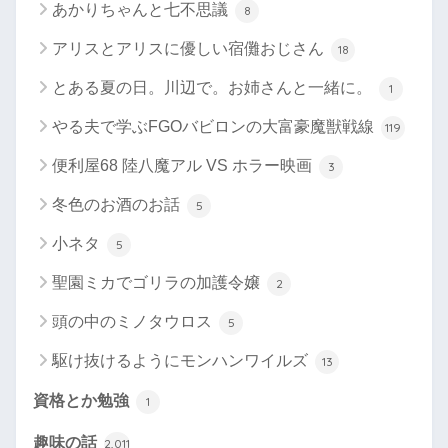
あかりちゃんと七不思議
8
アリスとアリスに優しい宿儺おじさん
18
とある夏の日。川辺で。お姉さんと一緒に。
1
やる夫で学ぶFGOバビロンの大富豪魔獣戦線
119
便利屋68 陸八魔アル VS ホラー映画
3
冬色のお酒のお話
5
小ネタ
5
聖園ミカでゴリラの加護令嬢
2
頭の中のミノタウロス
5
駆け抜けるようにモンハンワイルズ
13
資格とか勉強
1
趣味の話
2,011