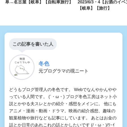
阜→名古屋【岐阜】【自転車旅行】
2023/6/3・4【お酒のイ
【岐阜】【旅行】
この記事を書いた人
冬色
元プログラマの現ニート
どうもブログ管理人の冬色です。 Webでなんやかんやや
っている人間です。 (´・ω・) ブログ冬色工房はネット小
説とかやる夫スレとかの紹介・感想をメインに。 他にも
アニメ・漫画・動画・ドラマ。映画の紹介感想、趣味の
観葉植物や旅行なども記事にしています。 あとはお金の
話とか日常のあれこれの話とかしたいです (/・ω・)/ﾜｰｲ