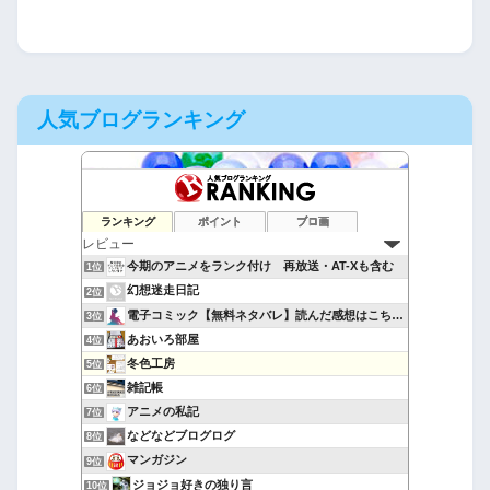
人気ブログランキング
ランキング
ポイント
ブロ画
今期のアニメをランク付け 再放送・AT-Xも含む
1位
幻想迷走日記
2位
電子コミック【無料ネタバレ】読んだ感想はこちら！
3位
あおいろ部屋
4位
冬色工房
5位
雑記帳
6位
アニメの私記
7位
などなどブログログ
8位
マンガジン
9位
ジョジョ好きの独り言
10位