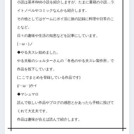
小説は基本Web小説を紹介しますが、たまに書籍の小説…ラ
イトノベルやコミックなんかも紹介します。
その他としてはゲームにポイ活に旅の記録に料理や日常のこ
となど。
日々の趣味や生活の知恵などを記事にしています。
(・ω・)ノ
◆やる夫スレ始めました。
やる夫板のシェルターさんの「冬色のやる夫スレ製作所」で
作品を投下しています。
(ここでまとめを登録している作品です)
(/・ω・)/ﾜｰｲ
◆マシュマロ
読んで欲しい作品やブログの感想とかあったら手軽に投げて
くれて大丈夫です。
作品は趣味が合えば読んで紹介します。