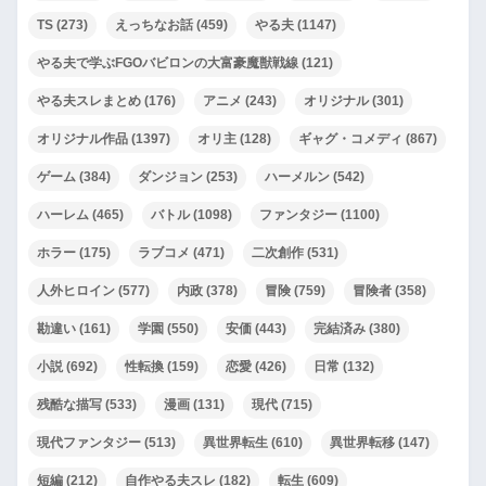
TS
(273)
えっちなお話
(459)
やる夫
(1147)
やる夫で学ぶFGOバビロンの大富豪魔獣戦線
(121)
やる夫スレまとめ
(176)
アニメ
(243)
オリジナル
(301)
オリジナル作品
(1397)
オリ主
(128)
ギャグ・コメディ
(867)
ゲーム
(384)
ダンジョン
(253)
ハーメルン
(542)
ハーレム
(465)
バトル
(1098)
ファンタジー
(1100)
ホラー
(175)
ラブコメ
(471)
二次創作
(531)
人外ヒロイン
(577)
内政
(378)
冒険
(759)
冒険者
(358)
勘違い
(161)
学園
(550)
安価
(443)
完結済み
(380)
小説
(692)
性転換
(159)
恋愛
(426)
日常
(132)
残酷な描写
(533)
漫画
(131)
現代
(715)
現代ファンタジー
(513)
異世界転生
(610)
異世界転移
(147)
短編
(212)
自作やる夫スレ
(182)
転生
(609)