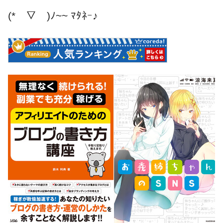
(*￣▽￣)ﾉ~~ ﾏﾀﾈｰ♪