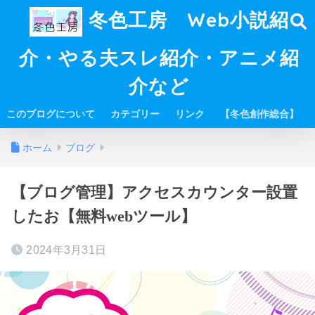
冬色工房 Web小説紹
介・やる夫スレ紹介・アニメ紹
介など
このブログについて
カテゴリー
リンク
【冬色創作総合】
ホーム
ブログ
【ブログ管理】アクセスカウンター設置
したお【無料webツール】
2024年3月31日