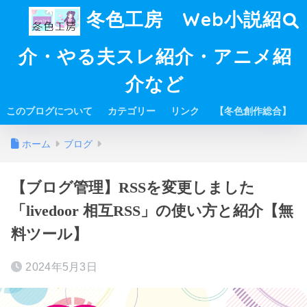
冬色工房 Web小説紹
介・やる夫スレ紹介・アニメ紹
介など
このブログについて
カテゴリー
リンク
【冬色創作総合】
ホーム
ブログ
【ブログ管理】RSSを変更しました
「livedoor 相互RSS」の使い方と紹介【無
料ツール】
2024年5月3日