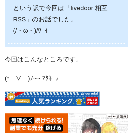
という訳で今回は「livedoor 相互
RSS」のお話でした。
(/・ω・)/ﾜｰｲ
今回はこんなところです。
(*￣▽￣)ﾉ~~ ﾏﾀﾈｰ♪