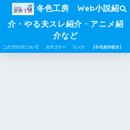
冬色工房 Web小説紹
介・やる夫スレ紹介・アニメ紹
介など
このブログについて
カテゴリー
リンク
【冬色創作総合】