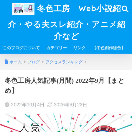
冬色工房 Web小説紹
介・やる夫スレ紹介・アニメ紹
介など
このブログについて
カテゴリー
リンク
【冬色創作総合】
ホーム
ブログ
アクセスランキング
冬色工房人気記事(月間) 2022年9月【まと
め】
2022年10月4日
2026年6月22日