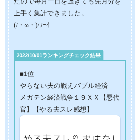
たので毎月一日を過ぎても先月分を
上手く集計できました。
(/・ω・)/ﾜｰｲ
2022/10/01ランキングチェック結果
■1位
やらない夫の戦えバブル経済
メガテン経済戦争１９ＸＸ【悪代
官】【やる夫スレ感想】