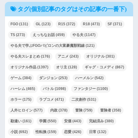
タグ(個別記事のタグはその記事の一番下)
FGO
(131)
GL
(123)
R15
(372)
R18
(473)
SF
(371)
TS
(273)
えっちなお話
(459)
やる夫
(1147)
やる夫で学ぶFGOバビロンの大富豪魔獣戦線
(121)
やる夫スレまとめ
(176)
アニメ
(243)
オリジナル
(301)
オリジナル作品
(1397)
オリ主
(128)
ギャグ・コメディ
(867)
ゲーム
(384)
ダンジョン
(253)
ハーメルン
(542)
ハーレム
(465)
バトル
(1098)
ファンタジー
(1100)
ホラー
(175)
ラブコメ
(471)
二次創作
(531)
人外ヒロイン
(577)
内政
(378)
冒険
(759)
冒険者
(358)
勘違い
(161)
学園
(550)
安価
(443)
完結済み
(380)
小説
(692)
性転換
(159)
恋愛
(426)
日常
(132)