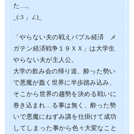
た…。
_(:3 」∠)_
「やらない夫の戦えバブル経済 メ
ガテン経済戦争１９ＸＸ」は大学生
やらない夫が主人公。
大学の飲み会の帰り道、酔った勢い
で悪魔が蠢く世界に半歩踏み込み、
そこから世界の趨勢を決める戦いに
巻き込まれ…る事は無く、酔った勢
いで悪魔にねずみ講を仕掛けて成功
してしまった事から色々大変なこと