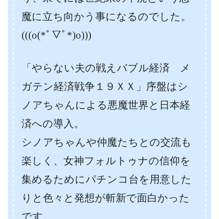
魔に立ち向かう事になるのでした。
(((o(*ﾟ▽ﾟ*)o)))
「やらない夫の戦えバブル経済 メ
ガテン経済戦争１９ＸＸ」序盤はシ
ノアちゃんによる悪魔世界と日本経
済への導入。
シノアちゃんや仲魔たちとの交流も
楽しく、女神フォルトゥナの信仰を
集めるためにパチンコ台を用意した
りと色々と発想が斬新で面白かった
です。