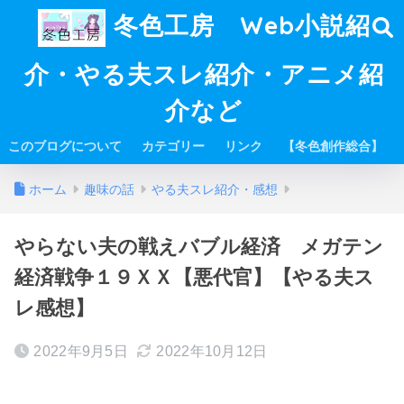
冬色工房 Web小説紹
介・やる夫スレ紹介・アニメ紹
介など
このブログについて
カテゴリー
リンク
【冬色創作総合】
ホーム
趣味の話
やる夫スレ紹介・感想
やらない夫の戦えバブル経済 メガテン
経済戦争１９ＸＸ【悪代官】【やる夫ス
レ感想】
2022年9月5日
2022年10月12日