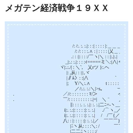
メガテン経済戦争１９ＸＸ
/: /:. :. :.|: : :| : : : : |:＿＿＿＿,,､､､､: 
/: /: : : :.∧ : | : : : : |乂＿＿＿／ ／:
.: : :|: : : :/￣ヽ|＼ : : |:.|:.| ＿/ 
_|:.: :.|: : : :ｨ=====ミ＼:|∧|ャ
ヾ|:.:./| : ＼`, 乂rツ }:.ヘ ｀~~
|: ,从: : :|:,ヾ ⊂ニニ
|∥ﾑ〉: :|∧ ｀ /: /¨: ー‐
|; Y/＼:.∧ t : : : : : フ /:イ: : : :
／/:.:. :.:＼|>s｡ ー ”” ／ : : : : :
. ／//: : : : : : : : ﾏ/＞ イ|_∥: : : : : 
. ￣/: : : : : : : : : :.|=| ＼ ¨ ／ i|:.: :.:|: 
∥: : : :. :. :.|: :. :.|二ﾆ=-ヽ__/_-=从: : |:
i|:. :.:|: : : : :|: :. :.| ./⌒ヽ_／￣ ヽ/: :
i|:. :.:|: : : : :|: :. :.| / /￣{／ /: :
八: : |: : : : :|: :. :.|／ ￣￣￣}ー.:”” : ／
|ﾆヽ从: : : :＼: / ￣￣￣}､:￣: : : :
|二二ﾆヽ: : : :/ ￣￣ヽ￣￣/´＼ﾆ