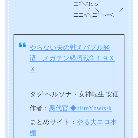
|二ﾆ＼ﾆ}:. :./ ＿,,, 八: : 
|二二二/二＼ ／ー‐=ﾆニ＼{二ﾆﾆﾊ 
|二二=/＼二ﾆ＼-=＜ |二二二二
やらない夫の戦えバブル経
済 メガテン経済戦争１９Ｘ
Ｘ
タグ:ペルソナ・女神転生 安価
作者：
悪代官 ◆uEmYhwix/k
まとめサイト：
やる夫エロ本
棚