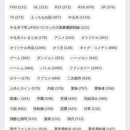
FGO
(131)
GL
(123)
R15
(372)
R18
(470)
SF
(370)
TS
(273)
えっちなお話
(457)
やる夫
(1143)
やる夫で学ぶFGOバビロンの大富豪魔獣戦線
(121)
やる夫スレまとめ
(176)
アニメ
(243)
オリジナル
(301)
オリジナル作品
(1394)
オリ主
(128)
ギャグ・コメディ
(865)
ゲーム
(382)
ダンジョン
(253)
ハーメルン
(542)
ハーレム
(464)
バトル
(1095)
ファンタジー
(1097)
ホラー
(175)
ラブコメ
(469)
二次創作
(529)
人外ヒロイン
(575)
内政
(378)
冒険
(757)
冒険者
(358)
勘違い
(161)
学園
(548)
安価
(442)
完結済み
(380)
小説
(692)
性転換
(159)
恋愛
(423)
日常
(132)
残酷な描写
(533)
漫画
(131)
現代
(712)
現代ファンタジー
(510)
異世界転生
(610)
異世界転移
(147)