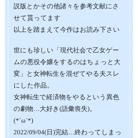
説版とかその他諸々を参考文献にさ
せて貰ってます
以上を踏まえて今作はお読み下さい
世にも珍しい「現代社会で乙女ゲー
ムの悪役令嬢をするのはちょっと大
変」と女神転生を混ぜてやる夫スレ
にした作品。
女神転生で経済物をやるという異色
の劇物…大好き(語彙喪失)。
(*´ω`*)
2022/09/04(日)完結…終わってしまっ