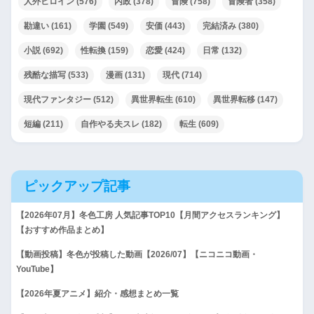
人外ヒロイン
(576)
内政
(378)
冒険
(758)
冒険者
(358)
勘違い
(161)
学園
(549)
安価
(443)
完結済み
(380)
小説
(692)
性転換
(159)
恋愛
(424)
日常
(132)
残酷な描写
(533)
漫画
(131)
現代
(714)
現代ファンタジー
(512)
異世界転生
(610)
異世界転移
(147)
短編
(211)
自作やる夫スレ
(182)
転生
(609)
ピックアップ記事
【2026年07月】冬色工房 人気記事TOP10【月間アクセスランキング】
【おすすめ作品まとめ】
【動画投稿】冬色が投稿した動画【2026/07】【ニコニコ動画・
YouTube】
【2026年夏アニメ】紹介・感想まとめ一覧