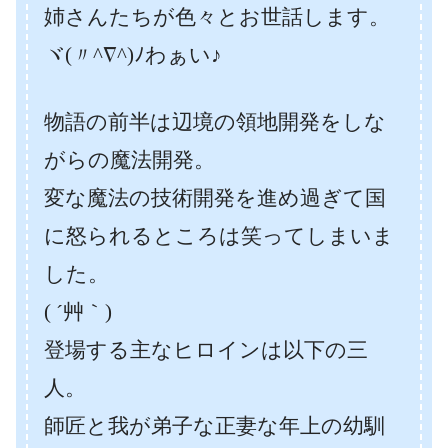
姉さんたちが色々とお世話します。
ヾ(〃^∇^)ﾉわぁい♪
物語の前半は辺境の領地開発をしな
がらの魔法開発。
変な魔法の技術開発を進め過ぎて国
に怒られるところは笑ってしまいま
した。
( ´艸｀)
登場する主なヒロインは以下の三
人。
師匠と我が弟子な正妻な年上の幼馴