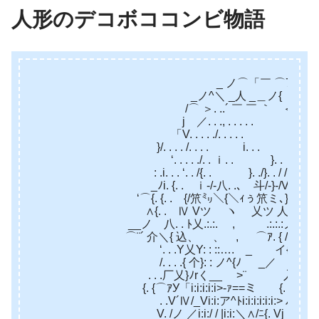
人形のデコボココンビ物語
_ ノ⌒「￣ ⌒7^＼ _
_ノ^＼ _人 _＿ノ{ ⌒7^>
/⌒ ＞. ..´ ￣ ￣ ｀ ＜ /⌒
j ／. . ., . . . . . 丶 
「V. . . . ./. . . . . ＼ 
}/. . . . /. . . . i. . . ’， ’
‘. . . . ./. . ｉ. . }. . ’ }
: .i. . . ‘. . /{. . }. ./}. . / / Ⅵ 
_ﾉi. {. . ｉ‐/-八. .､ 斗/-}-/V. . Ⅵ.
‘⌒{. {. . {/笊㍉＼{＼ｨぅ笊ミ､}. .
∧{. . Ⅳ Vツ ヽ 乂ツ 人. . . Ⅵ.
__ノ 八. . ﾄ乂.:.:. , .:.:.:ノ⌒〕iト
⌒¨´ 介＼{ 込、 、 , ⌒ｱ. { /.}. . .{ 
‘. . .Y乂Y: : ::…. _ イ{>v 乂ｨ. .
/. . . .{ 个}: : ノ^{ﾉ _／ {. .Y. }. .
. . .厂乂}ﾉrく__ >¨ 入j,人／
{. {⌒ｱУ「i:i:i:i:i>‐ｧ==ミ {. .}ﾊ/´
. .V´Ⅳ/_Vi:i:ア^ﾄi:i:i:i:i:i:> ハ.j. 
V. /ノ ／i:i:/ / |i:i:＼∧/ﾆ{. Vj _ 