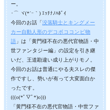
ー。
･⌒ ヾ(*´ｰ｀) ｴｯﾁﾅﾉﾊﾎﾟｲ
今回のお話「
没落騎士とキングメー
カー自動人形のデコボココンビ物
語
」は「黄門様不在の悪代官物語・中
世ファンタジー編」の設定を引き継
いだ、王道勘違い成り上がりモノ。
今回のお話は普通にやる夫スレの傑
作ですし、勢いが有って大変面白か
ったです。
(((o(*ﾟ▽ﾟ*)o)))
「黄門様不在の悪代官物語・中世ファ