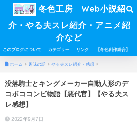
冬色工房 Web小説紹
介・やる夫スレ紹介・アニメ紹
介など
このブログについて
カテゴリー
リンク
【冬色創作総合】
ホーム
趣味の話
やる夫スレ紹介・感想
没落騎士とキングメーカー自動人形のデ
コボココンビ物語【悪代官】【やる夫ス
レ感想】
2022年9月7日