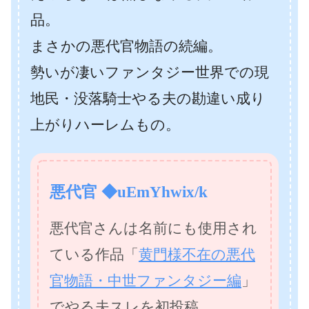
品。
まさかの悪代官物語の続編。
勢いが凄いファンタジー世界での現
地民・没落騎士やる夫の勘違い成り
上がりハーレムもの。
悪代官 ◆uEmYhwix/k
悪代官さんは名前にも使用され
ている作品「
黄門様不在の悪代
官物語・中世ファンタジー編
」
でやる夫スレを初投稿。