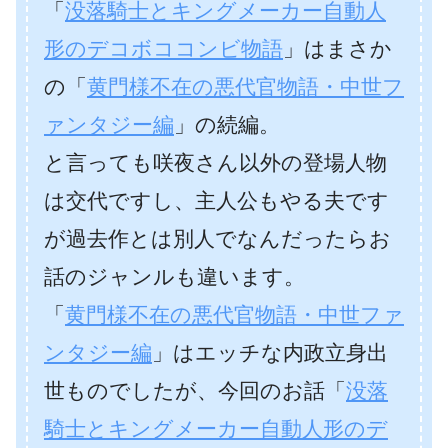
「
没落騎士とキングメーカー自動人
形のデコボココンビ物語
」はまさか
の「
黄門様不在の悪代官物語・中世フ
ァンタジー編
」の続編。
と言っても咲夜さん以外の登場人物
は交代ですし、主人公もやる夫です
が過去作とは別人でなんだったらお
話のジャンルも違います。
「
黄門様不在の悪代官物語・中世ファ
ンタジー編
」はエッチな内政立身出
世ものでしたが、今回のお話「
没落
騎士とキングメーカー自動人形のデ