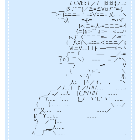
/. /ﾆVi:i:ｉ／ / |i:i:i:i:}ノﾆニ>､V厂 
__ 彡 .’ﾆニ}／≧=≦Vi:i:/ﾆﾆ=-{. . .＼ ‘⌒
⌒>ｰ {ﾆニニ=- ‘ -=ﾆ∨ﾆニ=-乂. . . .＼/ﾆニﾆ/
⌒¨圦ﾆニニ=-{-=ﾆニニニﾆ=-ハf⌒≧=-=ﾆ
}>､ニ=-人-=ニニニ=-ｲニ} 厂ﾆ
{ニ}≧=-⌒ ≧=– ＜ﾆﾆハ{/ﾆニニ}-
r‐､}ﾆ〈ﾆニニニ=– ／-=ﾆﾆ〉 Vﾆ=-
{ 八ﾆ}＼-=ﾆﾆ=-＜ﾆニニ／}ｱ／-=ﾆニ
ⅥニVﾆﾆ〕iト —-===≦=-＾／-=ﾆニ
_＿jﾆニ「 ￣￣ —–￣ __／-=ﾆニニ
{ o 〕⌒ヽ〉 ===—–=_ノ^＼-=
¨¨「 ￣} –= V-=／}､_
{ ヽr‐ ¨,. ＼ _}ィ〔 /^V
‘， 丶¨う’ /}／o 〉…./..’
人:. |＾／ ｲ , , ‘ ¨ヽ／…..’／
__ ／./…`{ {‘ ／/ / // /…. ……／ ….
_ノ..／…../.. | (_/^/ / // / …… 
/⌒7….. ’…. }_ﾉ ゝ’し’ ゝ’ …..,
{__ {…… … ＼….／ …. ／{
/⌒乂…. … ……／ …Y＼ {
{/ ⌒Y….i… …… ノ^＼
^}__ ノ⌒{…. …./ 厂＼ 
厂 __人….. ……/ _ノ }_
∧ __厂⌒＼….. ……./厂＼ ノ