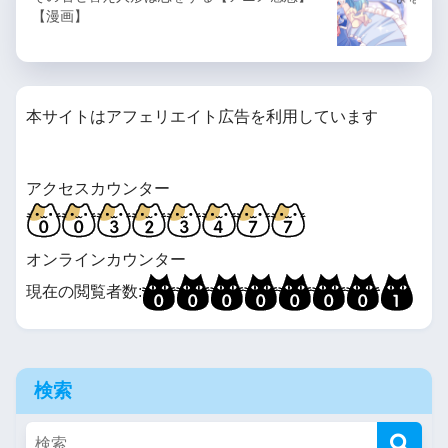
【漫画】
本サイトはアフェリエイト広告を利用しています
アクセスカウンター
オンラインカウンター
現在の閲覧者数:
検索