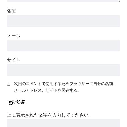
名前
メール
サイト
次回のコメントで使用するためブラウザーに自分の名前、
メールアドレス、サイトを保存する。
上に表示された文字を入力してください。