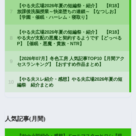
人気記事(月間)