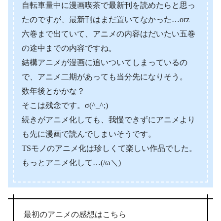
自転車量中に漫画喫茶で最新刊を読めたらと思っ
たのですが、最新刊はまだ置いてなかった…orz
六巻まで出ていて、アニメの内容はだいたい五巻
の途中までの内容ですね。
結構アニメが漫画に追いついてしまっているの
で、アニメ二期があっても当分先になりそう。
数年後とかかな？
そこは残念です。σ(^_^;)
続きがアニメ化しても、我慢できずにアニメより
も先に漫画で読んでしまいそうです。
TSモノのアニメ化は珍しくて楽しい作品でした。
もっとアニメ化して…(/ω＼)
最初のアニメの感想はこちら