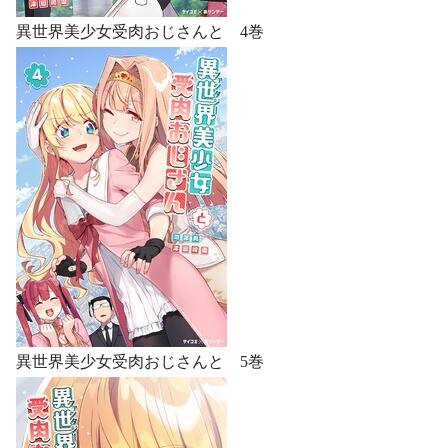
異世界美少女受肉おじさんと 4巻
異世界美少女受肉おじさんと 5巻