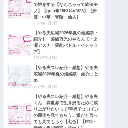
で旅をする【なんちゃって武侠モ
ノ】【gulu◆28KU4V0f26】【安
価・中華・冒険・仙人】
2026年8月5日
【やる夫広場2026年夏の短編祭・
紹介】 羨嫉万光のやる夫【一之
瀬アスナ・異能バトル・イチャラ
ブ】
2026年8月5日
【やる夫スレ紹介・感想】やる夫
広場2026年夏の短編祭 紹介まと
め
2026年8月5日
【やる夫スレ紹介・感想】やる夫
くん、異世界で生き残るために成
り上がりたいって/車椅子ヒロイン
の面倒を見てもらう。嫌だと言っ
ても見てもらう【七色】【R18・
安価・集団転移・チート】