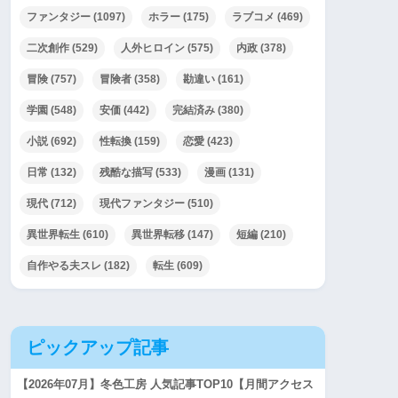
ファンタジー
(1097)
ホラー
(175)
ラブコメ
(469)
二次創作
(529)
人外ヒロイン
(575)
内政
(378)
冒険
(757)
冒険者
(358)
勘違い
(161)
学園
(548)
安価
(442)
完結済み
(380)
小説
(692)
性転換
(159)
恋愛
(423)
日常
(132)
残酷な描写
(533)
漫画
(131)
現代
(712)
現代ファンタジー
(510)
異世界転生
(610)
異世界転移
(147)
短編
(210)
自作やる夫スレ
(182)
転生
(609)
ピックアップ記事
【2026年07月】冬色工房 人気記事TOP10【月間アクセス