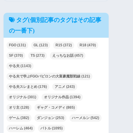
タグ(個別記事のタグはその記事
の一番下)
FGO
(131)
GL
(123)
R15
(372)
R18
(470)
SF
(370)
TS
(273)
えっちなお話
(457)
やる夫
(1143)
やる夫で学ぶFGOバビロンの大富豪魔獣戦線
(121)
やる夫スレまとめ
(176)
アニメ
(243)
オリジナル
(301)
オリジナル作品
(1394)
オリ主
(128)
ギャグ・コメディ
(865)
ゲーム
(382)
ダンジョン
(253)
ハーメルン
(542)
ハーレム
(464)
バトル
(1095)