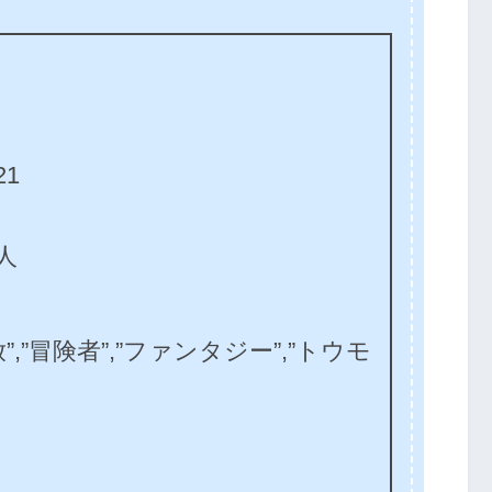
1
人
放”,”冒険者”,”ファンタジー”,”トウモ