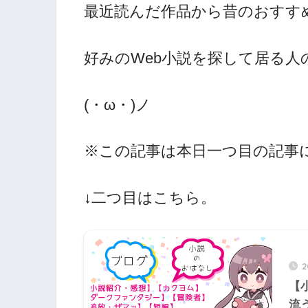
最近読んだ作品から昔のおすす
好みのWeb小説を探して居る
(・ω・)ノ
※この記事は本日一つ目の記事
↓二つ目はこちら。
【
流