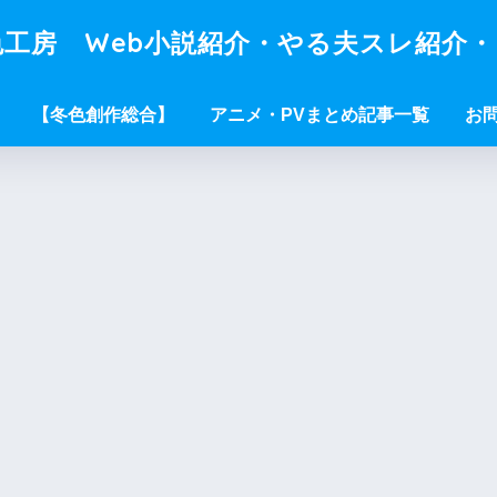
工房 Web小説紹介・やる夫スレ紹介
【冬色創作総合】
アニメ・PVまとめ記事一覧
お