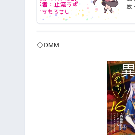
放
◇DMM