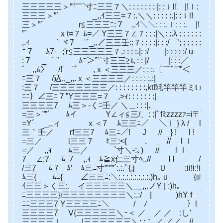
三三三三三＞””￣`寸ﾆ三三７＼: : : : : : : |: :ｉl! |!ｌ: : : :.|: :
三三三＞”´ _,,ｲ三三=７:.＼＼: : : : :.|: :ｉl! |!ｌ: : : :.|: : 
三＞”´ r≦三三三ﾆ:７ ,.ｲ＼＼: : :.ｌ: : :. |!ｌ: : :./|: : : : 
”´ ｘt=７ ﾑ=／ Y三三７∠７: : :|＼: :.λ : : : : : : / :|: : : / : : 
,.ｨ ｀ヾ7 ¨´_,,∠三三壬::７: : : :|: : :/ ’; : : : : : / |: 
ﾆ７ ﾑ7 ;′r≦三三三三三７.: : : :.|: :/ |: : : : :/ u |: /: :
:７ _ ｀” ﾑﾆ＞”´`寸三三≧t､: : |/ |: : :／ l/: : :
´ ,,ﾑ〉 /! ¨´ ,ｘ＜三三三／: : :.〔￣ﾞ¨””＜ ／: : : 
ﾆ三７ /込.,_,,.ｘ＜三三三三／: : : : :.:| 
:三７ /三三三三三三三／: : : : : : : :,ktf竓竿竿
ﾆﾆ｝∠三ﾆ７”Y三三三=７ ,>ｨ: : : : :
三三三三7 ﾑ三＞‐くﾆ壬／ ＼＿: : 
=三＞””´ ﾑイ Y∠ィ≦三/、: :|ﾞfﾐzzzzｧ=i〒”
=Y´ _,,ィ ｘ＜7 ﾑ三三ﾆ／ ＼ｌ } λ / 
三｀壬／ rf三三7 ﾑ三ﾆ／! J // } ! 
=三／ l三三７ ﾋ三:<{ ゞ. // l ｌ .l.l ∠
=／ ,,ｨ ﾑ三／ `寸＼-:､) // l ｌ ｌj /ii!ii!ii!i!
7 ∠:7 ﾑ ７ ,.ｨ ﾑ≧x仁三寸ﾍ..// l l /ii!ii!ii!i!i! i
/三7 ﾑ 7 ﾑ’ ﾑ三ﾆ寸”’””´:.:.ﾞ{,j Ｕ :ii!i:!ii! !
ﾑ三{ ﾑﾆ{ ∠三三ﾆ:＼:.:.:.:.:.:.:.:.)h｡ u {ii!i.!i:!
ｲ三三＞く三:.ゝイ三三三三三＼__,,.ノY | :)h｡ )h、
ﾆ三三三三}i三三三三三三三三＼:.:/ | )hY f ＞=ェェ
ﾆﾆ三三三7 Y三三三三ﾆ＼￣￣￣/ ﾉ ｝l (_{ ｝!´
三三三三7 V{三三三三三＼ｰ＜ ／ ／ ／ :し’ ≧=-r ＜:.:.:.:(_
三三三三ｌ |三三三三三三＼: :｀ ／ ／／ // |―- ｌi:.:.:.