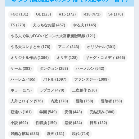
FGO
(131)
GL
(123)
R15
(372)
R18
(471)
SF
(370)
TS
(273)
えっちなお話
(457)
やる夫
(1145)
やる夫で学ぶFGOバビロンの大富豪魔獣戦線
(121)
やる夫スレまとめ
(176)
アニメ
(243)
オリジナル
(301)
オリジナル作品
(1396)
オリ主
(128)
ギャグ・コメディ
(866)
ゲーム
(383)
ダンジョン
(253)
ハーメルン
(542)
ハーレム
(465)
バトル
(1097)
ファンタジー
(1099)
ホラー
(175)
ラブコメ
(470)
二次創作
(530)
人外ヒロイン
(576)
内政
(378)
冒険
(758)
冒険者
(358)
勘違い
(161)
学園
(549)
安価
(443)
完結済み
(380)
小説
(692)
性転換
(159)
恋愛
(424)
日常
(132)
残酷な描写
(533)
漫画
(131)
現代
(714)