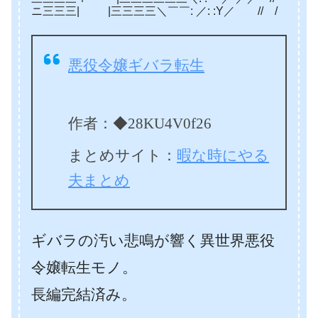
ニ三三三| |三三三三＼￣￣: ／: :Y／ // / i!| |il | i!!
悪役令嬢ギバラ転生
作者：◆28KU4V0f26
まとめサイト：
暇な時にやる
夫まとめ
ギバラの汚い悲鳴が響く異世界悪役
令嬢転生モノ。
長編完結済み。