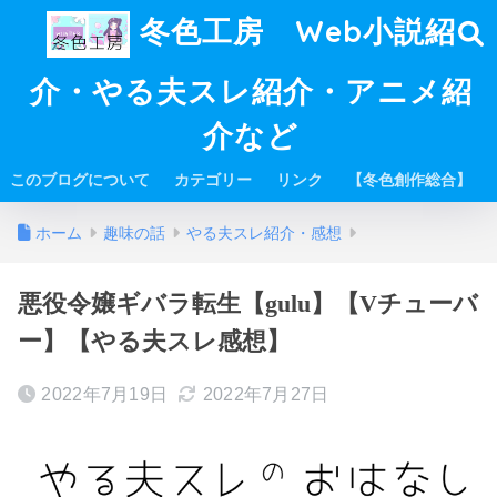
冬色工房 Web小説紹
介・やる夫スレ紹介・アニメ紹
介など
このブログについて
カテゴリー
リンク
【冬色創作総合】
ホーム
趣味の話
やる夫スレ紹介・感想
悪役令嬢ギバラ転生【gulu】【Vチューバ
ー】【やる夫スレ感想】
2022年7月19日
2022年7月27日