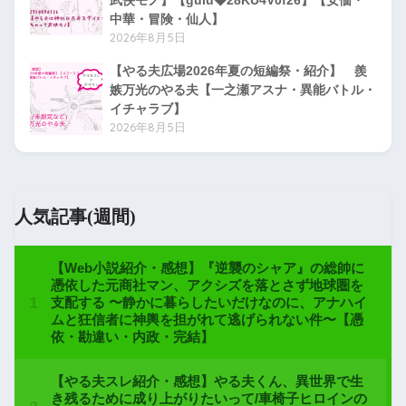
武侠モノ】【gulu◆28KU4V0f26】【安価・
中華・冒険・仙人】
2026年8月5日
【やる夫広場2026年夏の短編祭・紹介】 羨
嫉万光のやる夫【一之瀬アスナ・異能バトル・
イチャラブ】
2026年8月5日
人気記事(週間)