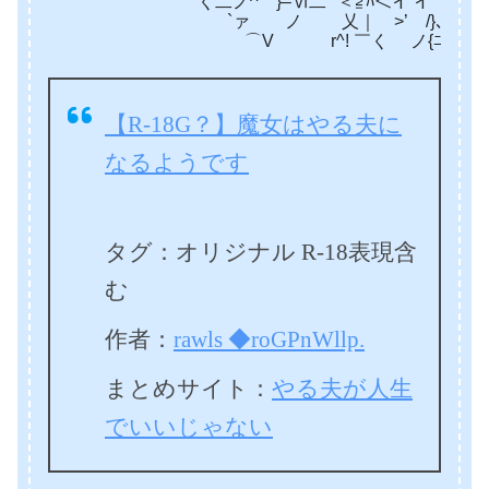
`’く二ノ^￣}–Ⅵ二`”＜≧ﾊ＜イ イ「 , _
`ァ ノ 乂｜ >’ /}､ ㍉__}レ’”{/ 
⌒V r^! ￣く ノ{ﾆ>､／｛｛ / l 
【R-18G？】魔女はやる夫に
なるようです
タグ：オリジナル R-18表現含
む
作者：
rawls ◆roGPnWllp.
まとめサイト：
やる夫が人生
でいいじゃない