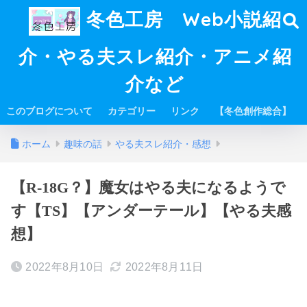
冬色工房 Web小説紹
介・やる夫スレ紹介・アニメ紹
介など
このブログについて
カテゴリー
リンク
【冬色創作総合】
ホーム
趣味の話
やる夫スレ紹介・感想
【R-18G？】魔女はやる夫になるようで
す【TS】【アンダーテール】【やる夫感
想】
2022年8月10日
2022年8月11日