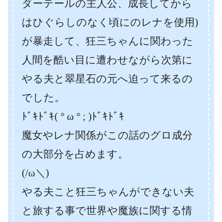
ダーテールの主人公、成長してから
はひぐらしのなく頃にのレナを使用)
が暴走して、狂三ちゃんに関わった
人間を酷い目に遭わせながら次第に
やる夫と翠星石の元へ迫って来るの
でした。
ﾄﾞｷﾄﾞｷ( ° ω ° ; )ﾄﾞｷﾄﾞｷ
魔女やレナ関係がこの話のグロ成分
の大部分を占めます。
(/ω＼)
やる夫こと狂三ちゃんができない夫
と旅する事で世界や魔族に関する情