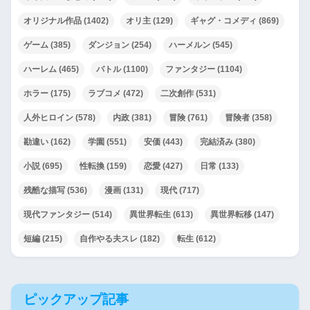
オリジナル作品
(1402)
オリ主
(129)
ギャグ・コメディ
(869)
ゲーム
(385)
ダンジョン
(254)
ハーメルン
(545)
ハーレム
(465)
バトル
(1100)
ファンタジー
(1104)
ホラー
(175)
ラブコメ
(472)
二次創作
(531)
人外ヒロイン
(578)
内政
(381)
冒険
(761)
冒険者
(358)
勘違い
(162)
学園
(551)
安価
(443)
完結済み
(380)
小説
(695)
性転換
(159)
恋愛
(427)
日常
(133)
残酷な描写
(536)
漫画
(131)
現代
(717)
現代ファンタジー
(514)
異世界転生
(613)
異世界転移
(147)
短編
(215)
自作やる夫スレ
(182)
転生
(612)
ピックアップ記事