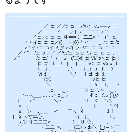
るようです
／:::::::／／::::::/ ﾉ///≧=-厶—–ミ二二二心 L、::::
／:::::; ’.イ:::::::／｝ /二二二二＞””￣￣⌒`く二二二>､ `L;::
／::::／:::::::::::::::斗===ミ､二二>「 r’⌒廴＿＿r-}`へ二二}> 
／アイ::::::::::::::／{{ ＞彡}「!イ _ノ::::::::/::::::::::::::::
＞””イ7::::::::/イ ミ彡＞//} }ノ^V:::::::::::::/::::::::::::::i:::::::::::::
／イ” /:::::::/ ／／ ／//:://::::::::{::::::/､/l:::::: i::::::::l、:::::::::::
ノ’” .’:::::::/ 「｛ ./ (/二}/!:::::::Ⅵ/:::/＼::::i|:::::::;l斗:::::::
|::::::;’ L__! { ｛ ￣Ⅳ:::::::::V≧ｘ､L__l !:::::’:l__‘.:::::: l
l::::::{ ‘､ ‘､ {::::i::::i::::l､__ﾗ ￣孑爪:::::l::::
Ⅵ::{ ＼/ l::::l::::l::::l ,, ゞ-‘^ /Ⅵ::::
ヾ::{､ Ⅳl::::!:::l ’ ” ’ }:::
＼＼ }ﾊ:::,:::l､ ヽ _ ノ＿ ,::/lﾊ:
､::` .,_,, ￣` l-!:::,:::’. ＞ ._.. ＜T `//ー}
r～へ___,…….＼::＿＞ l-l‘.::、:’.ミ} }彡､く`
[ ＞”” ＼> l-l ヾ、::’.//l、 ＼ﾆ
> { ､ .l-l `＼^! ‘. .l-l / ＿
乂 ＞ .,＿＿ -= ￣＼ .l-l .l .l l-l /了 / 
[二≧-＜寸ﾆﾆ心、 _}ｊ-｛、 L」 l-lく .
./ /L! 寸二二二>､ ｝:l:l:l:l心、 , _r～
⌒´ `＜二二ﾆ>､ {二≧ｘ:l:心､ {_r～＞’”￣`! 