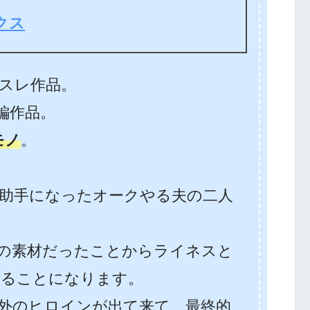
クス
夫スレ作品。
編作品。
モノ
。
助手になったオークやる夫の二人
の素材だったことからライネスと
することになります。
外のヒロインが出て来て、最終的