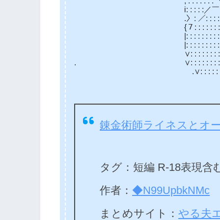
,’: : : : : : : ヽ ヽ,___(_
i: : : : :／￣:.ヽ ﾉ i } ∨
.〉: ／: : : : : : ﾑ .」 ﾉ_ｲ 
{７: : : : : : : :7 .ﾑ⌒ Y⌒＼´: : 
|: : : : : : : : : {イﾑ i＼ ´ ⌒Y
|: : : : : : : : : V/∧ {::}.｀ ｰ‐‐
∨: : : : : : : : :V/ム } } : : : : : 
. ∨: : : : : : : : :Ⅷ/｀¨,’: : : : : : :
.∨: : : : : : : : Ⅴ/ / : : : : : : : :
錬金術師ライネスとオ
タグ：短編 R-18表現含
作者：
◆N99UpbkNMc
まとめサイト：
やる夫