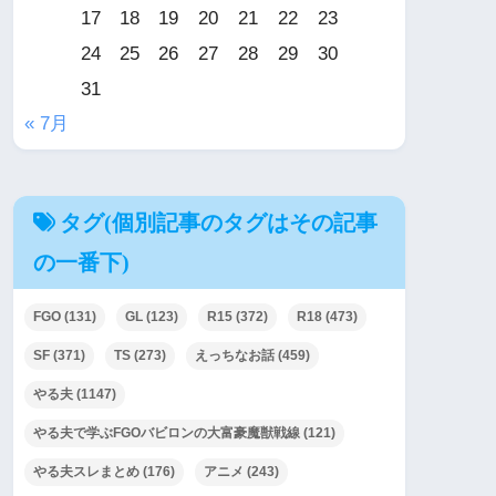
17
18
19
20
21
22
23
24
25
26
27
28
29
30
31
« 7月
タグ(個別記事のタグはその記事
の一番下)
FGO
(131)
GL
(123)
R15
(372)
R18
(473)
SF
(371)
TS
(273)
えっちなお話
(459)
やる夫
(1147)
やる夫で学ぶFGOバビロンの大富豪魔獣戦線
(121)
やる夫スレまとめ
(176)
アニメ
(243)