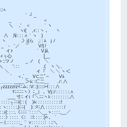
ﾆﾍ
 ┘ _
 _ ＜
,’ ＜ ｀ヽ
: : ヽ 、 ヽ
: : ∧｀ヽ }
,: : ﾑ j ﾉ
／ `ﾞ V/] /
 イｧ ｀ V从
ｨぅ心 [__
ノ _ ノ ( ＼
: : .( ヽ ＼、
イ「 ＼ ＼ ヽ＜
_ V⊂二ﾟ~ Vﾑ
＞ﾑ: :⊂二_、 .ﾉ: ∧
 :}:::::>ｲ: : : ∧
:/ : : : : : :.∧
ﾚ : : : : : : : :.∧
)ﾑ: : : : : : : : : : ::!
 ): :ﾏﾆ八 : : : : : : : : /
ﾆﾆ ¨: : : :＼__ゝ: : : :.__／
 〈ﾆ￣ﾆ!: : : : :}ﾊ 、｀￣
「 ∨: : : : : :〉: ::＼