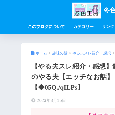
冬色
このブログについて
カテゴリー
リンク
ホーム
趣味の話
やる夫スレ紹介・感想
【やる夫スレ紹介・感想】
のやる夫【エッチなお話】【◆
【◆05Q./qILPs】
2023年8月15日