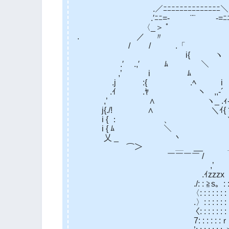
.／ﾆﾆﾆﾆﾆﾆﾆﾆﾆﾆﾆﾆﾆﾆ＼
.′ﾆﾆ=‐ ¨¨ ‐=ﾆﾆ
〈_＞ ﾟ ｀
. ／ 〃
/ / .「 ＼ 
i{ ヽ ヽi{ ,ｨ
.′ .,′ ﾑ ＼ ∧ 斥: 
,’ i ﾑ ヽ .〉j{らゝ
.j :{ .ﾍ i _ ‐ ゛
.ｲ .ﾔ ヽ ,,‐´
,’ ∧ ヽ_ .ｨ-
j{./! ∧ ＼ｲ{ゝ::ツ
i { ： 、 ＼ ゛: 
i { ﾑ ＼ ＼ 
乂 _ 丶 ` ＜,´ 
⌒＞ ＿ __ ＿＿＿ ____ 
￣￣￣￣ / ┌zzzzzrzｲﾆム: :V:
,’ ﾏﾆﾆﾆﾆヽ〉ﾆ_」 、Vj:
.ｲzzzx ___ 寸ﾆ イi「＼ﾆﾆヽ
./: : ≧s。: : : : : : ┐ﾆﾆi{: : ( 
〈: : : : : : : : ヽ: : : : :.}ﾆﾆ(
.〉: : : : : : : :.i{: : : :.〈ﾆ
〈: : : : : : : : : :〉: : : :
7: : : : : :ｒ‐‐ミ: : : : : :_