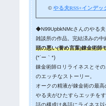
©
やる夫RSS+インデッ
◆N99UpbkNMcさんのやる
雑談所の作品。
完結済みの中
頭の悪い(誉め言葉)錬金術師
(*´ー｀*)
錬金術師ロリライネスとその
のエッチなストーリー。
オークの精液が錬金術の最高
やる夫がひたすらエッチを
話の構成は各話にライネス以