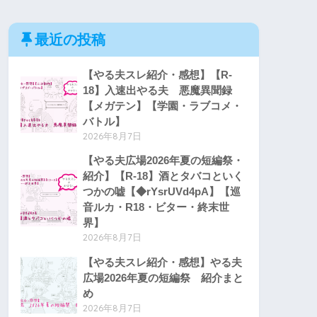
最近の投稿
【やる夫スレ紹介・感想】【R-
18】入速出やる夫 悪魔異聞録
【メガテン】【学園・ラブコメ・
バトル】
2026年8月7日
【やる夫広場2026年夏の短編祭・
紹介】【R-18】酒とタバコといく
つかの嘘【◆rYsrUVd4pA】【巡
音ルカ・R18・ビター・終末世
界】
2026年8月7日
【やる夫スレ紹介・感想】やる夫
広場2026年夏の短編祭 紹介まと
め
2026年8月7日