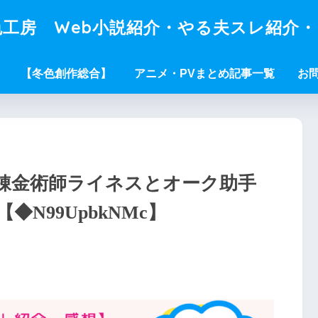
工房 Web小説紹介・やる夫スレ紹介
【冬色創作総合】
アニメ・PVまとめ記事一覧
お
錬金術師ライネスとオーク助手
N99UpbkNMc】