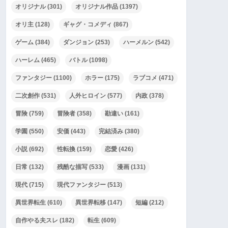
オリジナル
(301)
オリジナル作品
(1397)
オリ主
(128)
ギャグ・コメディ
(867)
ゲーム
(384)
ダンジョン
(253)
ハーメルン
(542)
ハーレム
(465)
バトル
(1098)
ファンタジー
(1100)
ホラー
(175)
ラブコメ
(471)
二次創作
(531)
人外ヒロイン
(577)
内政
(378)
冒険
(759)
冒険者
(358)
勘違い
(161)
学園
(550)
安価
(443)
完結済み
(380)
小説
(692)
性転換
(159)
恋愛
(426)
日常
(132)
残酷な描写
(533)
漫画
(131)
現代
(715)
現代ファンタジー
(513)
異世界転生
(610)
異世界転移
(147)
短編
(212)
自作やる夫スレ
(182)
転生
(609)