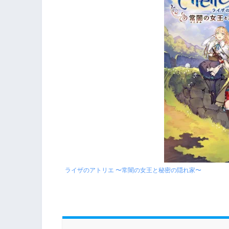
ライザのアトリエ 〜常闇の女王と秘密の隠れ家〜