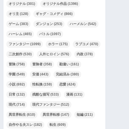
オリジナル
(301)
オリジナル作品
(1396)
オリ主
(128)
ギャグ・コメディ
(866)
ゲーム
(383)
ダンジョン
(253)
ハーメルン
(542)
ハーレム
(465)
バトル
(1097)
ファンタジー
(1099)
ホラー
(175)
ラブコメ
(470)
二次創作
(530)
人外ヒロイン
(576)
内政
(378)
冒険
(758)
冒険者
(358)
勘違い
(161)
学園
(549)
安価
(443)
完結済み
(380)
小説
(692)
性転換
(159)
恋愛
(424)
日常
(132)
残酷な描写
(533)
漫画
(131)
現代
(714)
現代ファンタジー
(512)
異世界転生
(610)
異世界転移
(147)
短編
(211)
自作やる夫スレ
(182)
転生
(609)