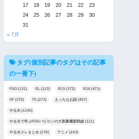
17
18
19
20
21
22
23
24
25
26
27
28
29
30
31
« 7月
タグ(個別記事のタグはその記事
の一番下)
FGO
(131)
GL
(123)
R15
(372)
R18
(471)
SF
(370)
TS
(273)
えっちなお話
(457)
やる夫
(1145)
やる夫で学ぶFGOバビロンの大富豪魔獣戦線
(121)
やる夫スレまとめ
(176)
アニメ
(243)