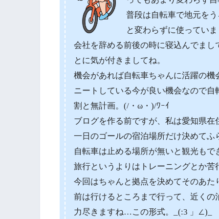
普段は自転車で地元をう
と変わらずに使っていま
会社を辞める前後の時に寝込んでまし
とに気が付きましてね。
機会があれば自転車ちゃんに活躍の機
ニートしている今が良い機会なので自
割と無計画。(/・ω・)/ﾜｰｲ
ブログを作る前ですが、私は愛知県在
一日のゴールの宿泊場所だけ決めてふ
自転車は止める場所が無いと観光もで
旅行というよりはトレーニングとか苦
今回はちゃんと拠点を決めてそのあた
前は行けるところまで行って、近くの
力尽きますね…この形式。_(:3 」∠)_