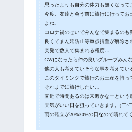
思ったよりも自分の体力も無くなって
今度、友達と会う前に旅行に行ってお
よね。
コロナ禍のせいでみんなで集まるのも
良くてまん延防止等重点措置が解除さ
突発で数人で集まれる程度…
GWになったら仲の良いグループみん
他の人も考えていそうな事を考えてい
このタイミングで旅行のお土産を持っ
それまでに旅行したい…
直近で時間あるのは来週かなーという
天気がいい日を狙っていきます。(￣^￣
雨の確立が20%30%の日なので晴れ