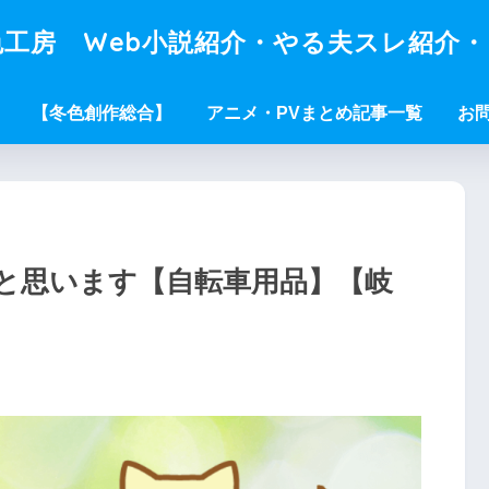
工房 Web小説紹介・やる夫スレ紹介
【冬色創作総合】
アニメ・PVまとめ記事一覧
お
と思います【自転車用品】【岐