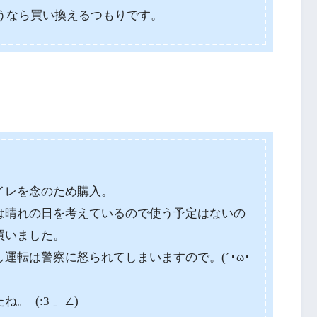
うなら買い換えるつもりです。
イレを念のため購入。
は晴れの日を考えているので使う予定はないの
買いました。
運転は警察に怒られてしまいますので。(´･ω･
_(:3 」∠)_