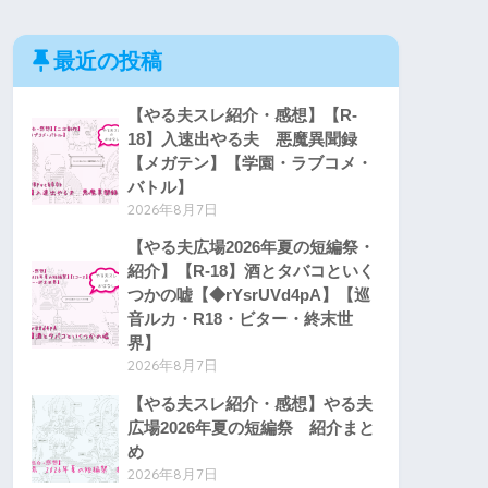
最近の投稿
【やる夫スレ紹介・感想】【R-
18】入速出やる夫 悪魔異聞録
【メガテン】【学園・ラブコメ・
バトル】
2026年8月7日
【やる夫広場2026年夏の短編祭・
紹介】【R-18】酒とタバコといく
つかの嘘【◆rYsrUVd4pA】【巡
音ルカ・R18・ビター・終末世
界】
2026年8月7日
【やる夫スレ紹介・感想】やる夫
広場2026年夏の短編祭 紹介まと
め
2026年8月7日