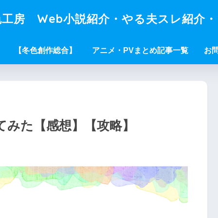
工房 Web小説紹介・やる夫スレ紹介
【冬色創作総合】
アニメ・PVまとめ記事一覧
お
プレイしてみた【感想】【攻略】