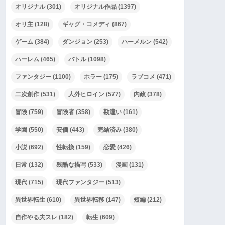
オリジナル
(301)
オリジナル作品
(1397)
オリ主
(128)
ギャグ・コメディ
(867)
ゲーム
(384)
ダンジョン
(253)
ハーメルン
(542)
ハーレム
(465)
バトル
(1098)
ファンタジー
(1100)
ホラー
(175)
ラブコメ
(471)
二次創作
(531)
人外ヒロイン
(577)
内政
(378)
冒険
(759)
冒険者
(358)
勘違い
(161)
学園
(550)
安価
(443)
完結済み
(380)
小説
(692)
性転換
(159)
恋愛
(426)
日常
(132)
残酷な描写
(533)
漫画
(131)
現代
(715)
現代ファンタジー
(513)
異世界転生
(610)
異世界転移
(147)
短編
(212)
自作やる夫スレ
(182)
転生
(609)