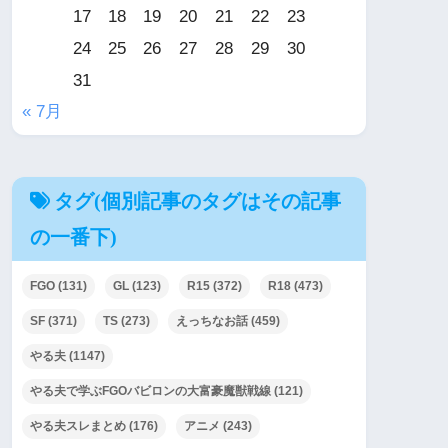
17
18
19
20
21
22
23
24
25
26
27
28
29
30
31
« 7月
タグ(個別記事のタグはその記事
の一番下)
FGO
(131)
GL
(123)
R15
(372)
R18
(473)
SF
(371)
TS
(273)
えっちなお話
(459)
やる夫
(1147)
やる夫で学ぶFGOバビロンの大富豪魔獣戦線
(121)
やる夫スレまとめ
(176)
アニメ
(243)