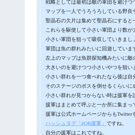
戦略としては最初は敵の軍団を避けつ
マップを一人でうろうろしている野良
聖晶石の欠片は集めて聖晶石にすると
これらを駆使して小さい軍団より数が
小さい軍団を狙って吸収していきまし
軍団は魚の群れみたいに回遊していま
左上のマップは魚群探知機みたいに敵
大きいのを避けつつ小さいやつを狙い
小さい群れを一つ食べれたなら後は自
そのステージのボスを倒せるくらいに
小さい群れが見つからない時は援軍を
援軍はまとめて呼ぶと一か所に集まっ
援軍は公式ホームページからもTwitte
ハッシュタグ「#QR援軍」
ですね。
自分の援軍はこれですね。