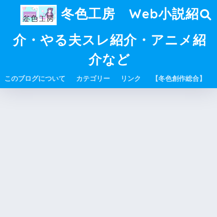
冬色工房 Web小説紹
介・やる夫スレ紹介・アニメ紹
介など
このブログについて
カテゴリー
リンク
【冬色創作総合】