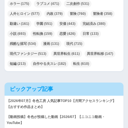
ホラー
(175)
ラブコメ
(471)
二次創作
(531)
人外ヒロイン
(577)
内政
(379)
冒険
(760)
冒険者
(358)
勘違い
(161)
学園
(551)
安価
(443)
完結済み
(380)
小説
(693)
性転換
(159)
恋愛
(426)
日常
(133)
残酷な描写
(534)
漫画
(131)
現代
(715)
現代ファンタジー
(513)
異世界転生
(611)
異世界転移
(147)
短編
(213)
自作やる夫スレ
(182)
転生
(610)
ピックアップ記事
【2026年07月】冬色工房 人気記事TOP10【月間アクセスランキング】
【おすすめ作品まとめ】
【動画投稿】冬色が投稿した動画【2026/07】【ニコニコ動画・
YouTube】