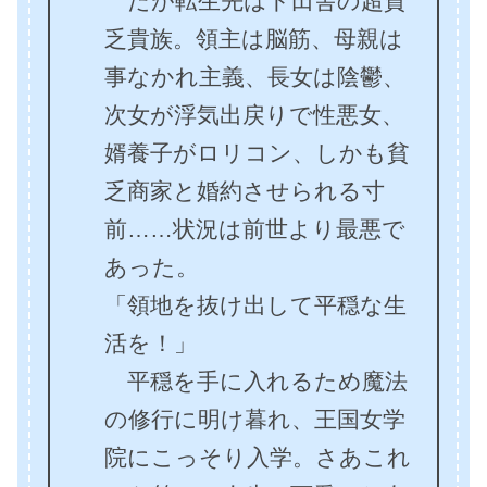
だが転生先はド田舎の超貧
乏貴族。領主は脳筋、母親は
事なかれ主義、長女は陰鬱、
次女が浮気出戻りで性悪女、
婿養子がロリコン、しかも貧
乏商家と婚約させられる寸
前……状況は前世より最悪で
あった。
「領地を抜け出して平穏な生
活を！」
平穏を手に入れるため魔法
の修行に明け暮れ、王国女学
院にこっそり入学。さあこれ