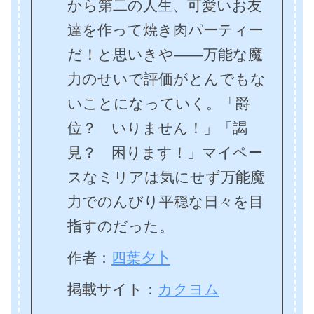
から第二の人生、可愛いお友
達を作って焼き肉パーティー
だ！と思いきや――万能な魔
力のせいで評価がとんでもな
いことになっていく。「爵
位？ いりません！」「謁
見？ 困ります！」マイペー
スなミリアは気にせず万能魔
力でのんびり平穏な日々を目
指すのだった。
作者：
四葉夕卜
掲載サイト：
カクヨム