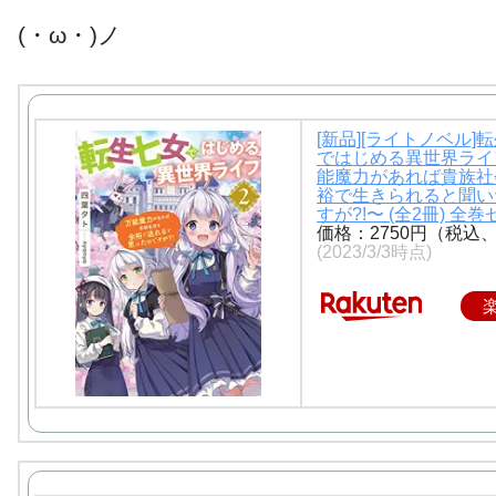
(・ω・)ノ
[新品][ライトノベル]
ではじめる異世界ライ
能魔力があれば貴族社
裕で生きられると聞い
すが?!〜 (全2冊) 全
価格：2750円（税込
(2023/3/3時点)