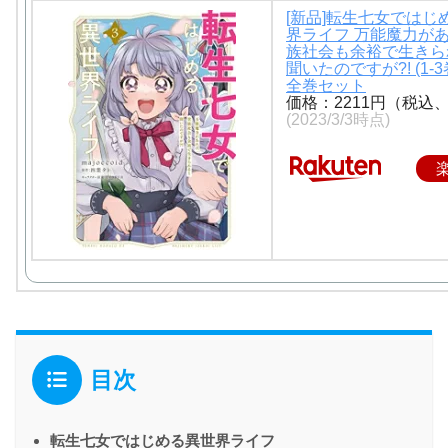
[新品]転生七女ではじ
界ライフ 万能魔力が
族社会も余裕で生きら
聞いたのですが?! (1-3
全巻セット
価格：2211円（税込
(2023/3/3時点)
目次
転生七女ではじめる異世界ライフ