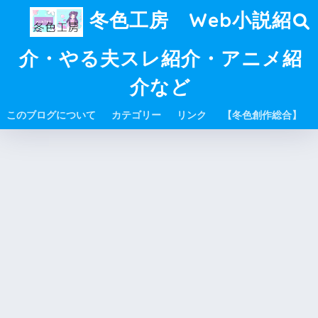
冬色工房 Web小説紹
介・やる夫スレ紹介・アニメ紹
介など
このブログについて
カテゴリー
リンク
【冬色創作総合】